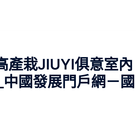
高產栽JIUYI俱意室內
_中國發展門戶網－國