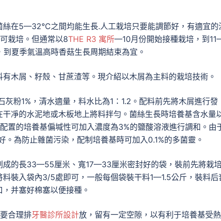
絲在5—32℃之間均能生長.人工栽培只要能調節好，有適宜的
可栽培。但通常以8
THE R3 寓所
—10月份開始接種栽培，到11
，到夏季氣溫高時香菇生長周期結束為宜。
料有木屑、籽殼、甘蔗渣等。現介紹以木屑為主料的栽培技術。
石灰粉1%，清水適量，料水比為1：1.2。配料前先將木屑進行發
在干凈的水泥地或木板地上將料拌勻。菌絲生長時培養基含水量
6。若配置的培養基偏堿性可加入濃度為3%的鹽酸溶液進行調和。由
好。為防止雜菌污染，配制培養基時可加入0.1%的多菌靈。
的長33—55厘米、寬17—33厘米密封好的袋，裝前先將栽
裝入袋內3/5處即可，一般每個袋裝干料1—1.5公斤，裝料后
口，并塞好棉塞以便接種。
子要合理排
牙醫診所設計
放，留有一定空隙，以有利于培養基受熱