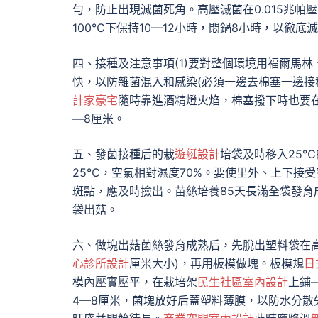
勻，防止出現滅菌死角。高壓滅菌在0.015兆帕
100℃下保持10—12小時，悶鍋8小時，以徹底
四、接種及注意事項(1)要對整個環境用福爾馬林
快，以防雜菌混入和感染(必須一邊去棉塞一邊接種
計家豪宅
隨時靠進酒精燈火焰，棉塞撥下時也要
—8厘米。
五、發菌接種后的栽
遊艇設計
培袋及時移入25
25℃，空氣相對濕度70%。要使里外、上下接
斑點，應及時撿出。苗絲培養85天長滿全袋發育
袋出菇。
六、做塊出菇菌絲發育成熟后，先脫出塑料袋在高
心診所設計
厘米大小)，再用板模做塊。板模規
日
模內壓實壓平，在栽培架
民生社區室內設計
上鋪
4—8厘米，菌塊放好后蓋塑料薄膜，以防水分散