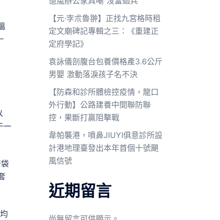
億嵐辦公家具嘲“沒當過兵”
【元·孛朮魯翀】正找九宮格時租
溫
定文廟碑記專輯之三：《重建正
—
定府學記》
袁詠儀剖腹台包養價格產3.6公斤
男嬰 激動落淚孩子名不決
【防森和診所體檢控疫情，龍口
外行動】公路建養中間聯防聯
以
控，果斷打贏阻擊戰
于一
韋帕襲港，噴鼻JIUYI俱意診所設
計港地理臺發出本年首個十號颶
風信號
培袋
套
近期留言
均
尚無留言可供顯示。