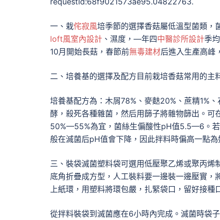
requestId:68f9021573ae95.04822763.
一、栽
侘寂風
培季節的選擇香菇屬低溫型菌類，菌
loft風室內設計
、濕度，—年四
中醫診所設計
季均
10月開始長菇，春節前
無毒建材
后進入生產高峰
二、培養基的選擇及配方目前栽培香菇常用的主
培養基配方為：木屑78%、麥麩20%、蔗精1%、
酵，殺死各種雜菌，然后用篩子將雜物篩出。可
50%—55%為宜，菌絲生偏酸性pH值5.5—
般在滅菌后pH值會下降，因此拌料時偏高一點為
三、裝袋滅菌塑料袋可選用低壓聚乙烯或聚丙烯制成
底角折疊成方型，人工裝料要一邊裝一邊壓實，將料
上紙環，用塑料將環包嚴，扎緊袋口，留好接種
從拌料裝袋到滅菌應在6小時內完成。滅菌時袋