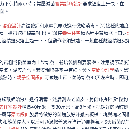
壓力下保持兩小時；常壓滅菌
醫美診所設計
要求溫度上升快，在
滅菌。
、
客變設計
高錳酸鉀和來蘇兒原液進行徹底消毒。(2)接種的速度
一邊迅速把棉塞封上)。(3)接
養生住宅
種過程中菌種瓶上口要
在酒精燈火焰上過一下，但動作必須迅速。一般菌種離酒精燈火
℃的菇棚或發菌室內上架培養，栽培袋排列要緊密，注意調節溫度
受空氣，溫度均勻。若發現培養基中有紅、黃、
空間心理學
綠、黑
成熟時，
親子空間設計
可做塊出菇。菌絲培養90天左右時，即可
錳酸鉀溶液中進行消毒，然后剝去老菌皮，將菌缽搓碎(碎粒約
式住宅設計
格長40厘米、寬30厘米、高8厘米。把搓好的菌粒倒
—層薄
豪宅設計
膜后將做好的菌塊放好并撤去板棋，塊與塊之間
失和雜菌侵人。以后可通過掀蓋薄膜進行通風換氣，6天后菌絲