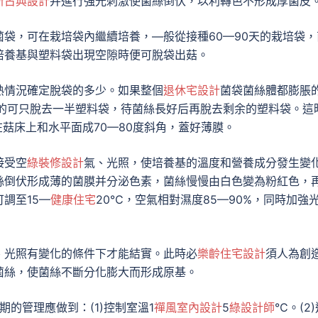
新古典設計
并進行強光刺激使菌絲倒伏，以利轉色不形成厚菌皮
袋，可在栽培袋內繼續培養，—般從接種60—90天的栽培袋，
培養基與塑料袋出現空隙時便可脫袋出菇。
熟情況確定脫袋的多少。如果整個
退休宅設計
菌袋菌絲體都膨脹
起的可只脫去一半塑料袋，待菌絲長好后再脫去剩余的塑料袋。這
在菇床上和水平面成70—80度斜角，蓋好薄膜。
接受空
綠裝修設計
氣、光照，使培養基的溫度和營養成分發生變
絲倒伏形成薄的菌膜并分泌色素，菌絲慢慢由白色變為粉紅色，
調至15—
健康住宅
20℃，空氣相對濕度85—90%，同時加強
、光照有變化的條件下才能結實。此時必
樂齡住宅設計
須人為創
菌絲，使菌絲不斷分化膨大而形成原基。
的管理應做到：(1)控制室溫1
禪風室內設計
5
綠設計師
℃。(2)