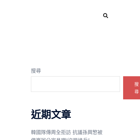
搜尋
搜
尋
近期文章
韓國隊傳周全拒訪 抗議孫興慜被