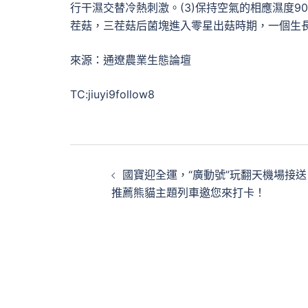
行干濕交替冷熱刺激。(3)保持空氣的相應濕度9
茬菇，三茬菇后菌塊進入零星出菇時期，一個生
來源：通遼農業生態論壇
TC:jiuyi9follow8
文
國寶迎全運，“廣動號”玩翻天機場接送
章
推薦熊貓主題列車邀您來打卡！
導
覽