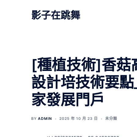
跳
至
影子在跳舞
主
要
內
容
[種植技術]香菇
設計培技術要點
家發展門戶
BY
ADMIN
2025 年 10 月 23 日
未分類