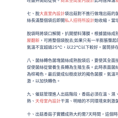
旺盛并開始徒長。
商業空間室內設計
此時應降溫
七、脫
大直室內設計
袋出菇對不進行做塊出菇的菌
絲長滿整個袋后即開
私人招待所設計
始收縮，當
脫袋時將袋口解開，扒開塑料薄膜。根據菌絲成
屋翻新
，可將整個袋脫去;如果只有一半膨脹壟
氣溫不宜超過25℃，以22℃以下較好。菌筒排
八、菌絲轉色菌塊菌絲成熟脫袋后，要使其全面
促使菌絲從營養生長轉為生殖生長。此時表面菌
為棕褐色，最后變成似樹皮狀的揭色菌膜，氣溫可
激，以加快轉色。
九、催菇管理進人出菇階段，香菇必須在溫、濕
熱、
天母室內設計
干濕、明暗的不同環境來刺激
十、出菇香菇子實體成熟大約需7天時間，這個時期