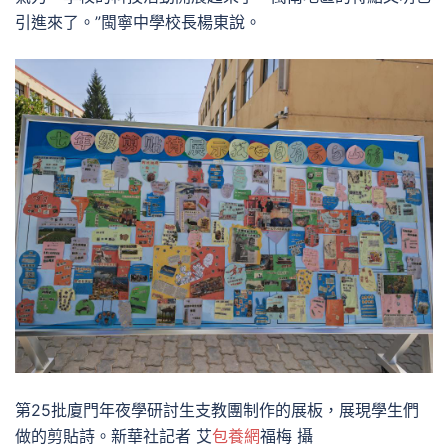
引進來了。”閩寧中學校長楊東說。
第25批廈門年夜學研討生支教團制作的展板，展現學生們
做的剪貼詩。新華社記者 艾
包養網
福梅 攝