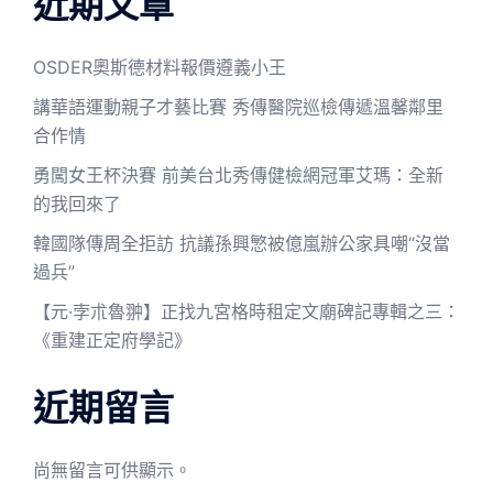
近期文章
OSDER奧斯德材料報價遵義小王
講華語運動親子才藝比賽 秀傳醫院巡檢傳遞溫馨鄰里
合作情
勇闖女王杯決賽 前美台北秀傳健檢網冠軍艾瑪：全新
的我回來了
韓國隊傳周全拒訪 抗議孫興慜被億嵐辦公家具嘲“沒當
過兵”
【元·孛朮魯翀】正找九宮格時租定文廟碑記專輯之三：
《重建正定府學記》
近期留言
尚無留言可供顯示。