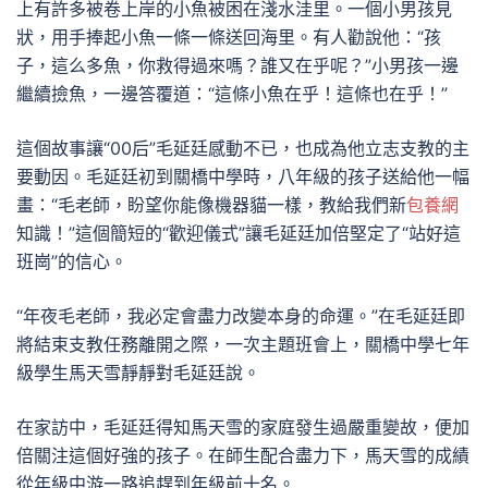
上有許多被卷上岸的小魚被困在淺水洼里。一個小男孩見
狀，用手捧起小魚一條一條送回海里。有人勸說他：“孩
子，這么多魚，你救得過來嗎？誰又在乎呢？”小男孩一邊
繼續撿魚，一邊答覆道：“這條小魚在乎！這條也在乎！”
這個故事讓“00后”毛延廷感動不已，也成為他立志支教的主
要動因。毛延廷初到關橋中學時，八年級的孩子送給他一幅
畫：“毛老師，盼望你能像機器貓一樣，教給我們新
包養網
知識！”這個簡短的“歡迎儀式”讓毛延廷加倍堅定了“站好這
班崗”的信心。
“年夜毛老師，我必定會盡力改變本身的命運。”在毛延廷即
將結束支教任務離開之際，一次主題班會上，關橋中學七年
級學生馬天雪靜靜對毛延廷說。
在家訪中，毛延廷得知馬天雪的家庭發生過嚴重變故，便加
倍關注這個好強的孩子。在師生配合盡力下，馬天雪的成績
從年級中游一路追趕到年級前十名。