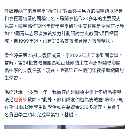
陸續接納了來自寧夏“西海固”數萬移平易近的閩寧鎮以福建
和寧夏兩省區的簡稱定名，是閩寧協作20多年的主要歷史
見證。閩寧協作廈門年夜學寧夏研討生支教團是全國首批參
加“中國青年志愿者扶貧接力計劃研討生支教團”項目標團
隊，自1999年起，已有312名支教隊員接力教導幫扶。
梁怡婷是第25批支教團成員，于2023年炎天來到閩寧鎮。
當時，第24批支教團團長毛延廷剛結束在海原縣關橋鄉關
橋中學的支教任務。現在，毛延廷正在廈門年夜學繼續研討
生學習。
毛延廷說：“支教一年，我擔任的是關橋中學七年級品德與
法治
包養網
教師。”此外，他和隊友們還為支教團“這條小魚
在乎”山區貧困學生助學活動召募資金220多萬元，為數千
名貧困學生順利完成學業打下基礎。