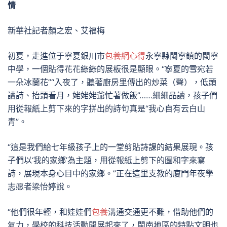
情
新華社記者顏之宏、艾福梅
初夏，走進位于寧夏銀川市
包養網心得
永寧縣閩寧鎮的閩寧
中學，一個貼得花花綠綠的展板很是顯眼。“寧夏的雪宛若
一朵冰蘭花”“入夜了，聽著廚房里傳出的炒菜（聲），低頭
讀詩、抬頭看月，姥姥姥爺忙著做飯”……細細品讀，孩子們
用從報紙上剪下來的字拼出的詩句真是“我心自有云白山
青”。
“這是我們給七年級孩子上的一堂剪貼詩課的結果展現。孩
子們以‘我的家鄉’為主題，用從報紙上剪下的圖和字來寫
詩，展現本身心目中的家鄉。”正在這里支教的廈門年夜學
志愿者梁怡婷說。
“他們很年輕，和娃娃們
包養
溝通交通更不難，借助他們的
氣力，學校的科技活動開展起來了，閩南地區的特點文明也