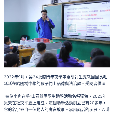
2022年9月，第24批廈門年夜學寧夏研討生支教團團長毛
延廷在給關橋中學的孩子們上品德與法治課。受訪者供圖
“這條小魚在乎”山區貧困學生助學活動名稱獨特，2023年
炎天在社交平臺上走紅。這個助學活動創立已有20多年，
它的名字來自一個動人的寓言故事。暴風雨后的凌晨，沙灘