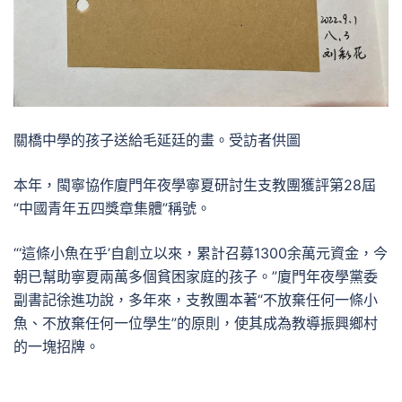
關橋中學的孩子送給毛延廷的畫。受訪者供圖
本年，閩寧協作廈門年夜學寧夏研討生支教團獲評第28屆
“中國青年五四獎章集體”稱號。
“‘這條小魚在乎’自創立以來，累計召募1300余萬元資金，今
朝已幫助寧夏兩萬多個貧困家庭的孩子。”廈門年夜學黨委
副書記徐進功說，多年來，支教團本著“不放棄任何一條小
魚、不放棄任何一位學生”的原則，使其成為教導振興鄉村
的一塊招牌。