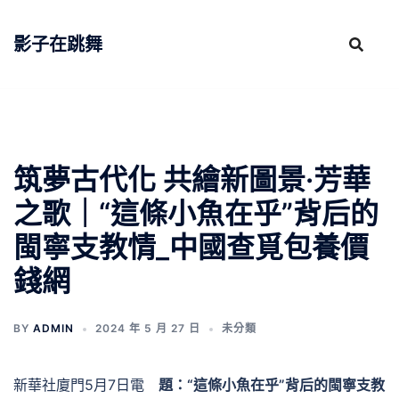
跳
至
影子在跳舞
主
要
內
容
筑夢古代化 共繪新圖景·芳華
之歌｜“這條小魚在乎”背后的
閩寧支教情_中國查覓包養價
錢網
BY
ADMIN
2024 年 5 月 27 日
未分類
新華社廈門5月7日電
題：“這條小魚在乎”背后的閩寧支教