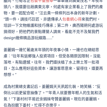
臘肉、竹筍等正
包養平臺推舉
一車車運到廣東茂名。年夜年
頭八，我還要往趟廣東北寧，何處有家企業看上了我們的產
物，要一起配合呢。”汪云貴一條條列出本身的新年計劃，
“頭一件，請技巧巨匠、非遺傳承人
包養網心得
來我們村，
培訓一下文物維護和技巧傳承；第二件，廣西陽朔何處游玩
搞得好，把他們的景點運營人請來，看能不克不及幫我們
design幾條精品游玩線路……”
姜麗娟一邊忙著歲末年頭的年夜事小情，一邊也在總結思
慮：“往年有返鄉強人投資項目，但受各類原因限制，沒能
落地，有點遺憾。往年，我們還扶植了水上樂土等一批項
目，怎么應用好這些資本，讓游客愿意來、留得住，還要再
想想。”
成為村黨總支書記后，姜麗娟天天夙起化裝，她笑稱：“反
倒比以前更留意抽像了。”“年青人就要豐年輕人的生氣和活
氣！”下姜村村平易近余娟妹夸贊姜麗娟。現在的姜麗娟，
在為扮靚下姜村，忙得不亦樂乎。