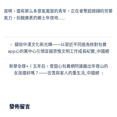
是啊，還有那么多意氣風發的青年，正在會聚起磅礴的芳華
氣力，扮靚廣袤的鄉土年夜地……
文
鑄就中漢文化新光輝——以習近平同道為核對包養
章
app心的黨中心引領宣揚思惟文明工作成長紀實_中國網
導
覽
新華全媒+丨五年后，查甜心包養網阿誰搬出年夜山的
女孩還好嗎？——吉雪與家人的重生活_中國網
發佈留言