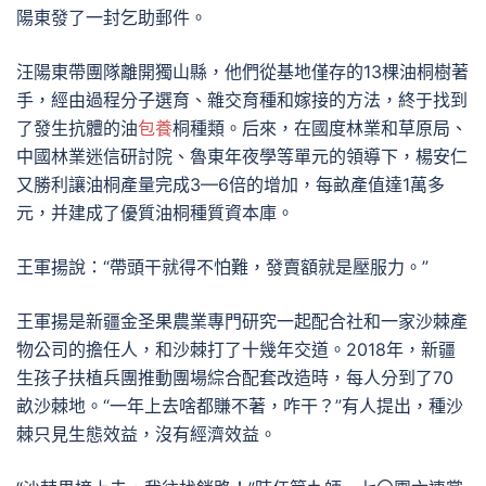
陽東發了一封乞助郵件。
汪陽東帶團隊離開獨山縣，他們從基地僅存的13棵油桐樹著
手，經由過程分子選育、雜交育種和嫁接的方法，終于找到
了發生抗體的油
包養
桐種類。后來，在國度林業和草原局、
中國林業迷信研討院、魯東年夜學等單元的領導下，楊安仁
又勝利讓油桐產量完成3—6倍的增加，每畝產值達1萬多
元，并建成了優質油桐種質資本庫。
王軍揚說：“帶頭干就得不怕難，發賣額就是壓服力。”
王軍揚是新疆金圣果農業專門研究一起配合社和一家沙棘產
物公司的擔任人，和沙棘打了十幾年交道。2018年，新疆
生孩子扶植兵團推動團場綜合配套改造時，每人分到了70
畝沙棘地。“一年上去啥都賺不著，咋干？”有人提出，種沙
棘只見生態效益，沒有經濟效益。