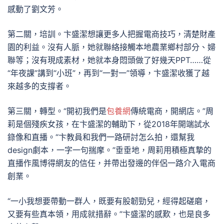
感動了劉文芳。
第二關，培訓。卞盛潔想讓更多人把握電商技巧，清楚財產
園的利益。沒有人脈，她就聯絡接觸本地農業鄉村部分、婦
聯等；沒有現成素材，她就本身悶頭做了好幾天PPT……從
“年夜課”講到“小班”，再到“一對一”領導，卞盛潔收獲了越
來越多的支撐者。
第三關，轉型。“開初我們是
包養網
傳統電商，開網店。”周
莉是個殘疾女孩，在卞盛潔的輔助下，從2018年開端試水
錄像和直播。“卞教員和我們一路研討怎么拍，還幫我
design劇本，一字一句揣摩。”垂垂地，周莉用積極真摯的
直播作風博得網友的信任，并帶出發邊的伴侶一路介入電商
創業。
“一小我想要帶動一群人，既要有股韌勁兒，經得起磋磨，
又要有些真本領，用成就措辭。”卞盛潔的感歎，也是良多