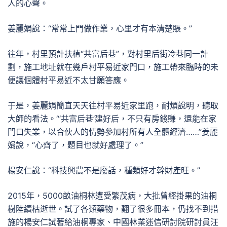
人的心聲。
姜麗娟說：“常常上門做作業，心里才有本清楚賬。”
往年，村里預計扶植“共富后巷”，對村里后街冷巷同一計
劃，施工地址就在幾戶村平易近家門口，施工帶來臨時的未
便讓個體村平易近不太甘願答應。
于是，姜麗娟簡直天天往村平易近家里跑，耐煩說明，聽取
大師的看法。“‘共富后巷’建好后，不只有房錢賺，還能在家
門口失業，以合伙人的情勢參加村所有人全體經濟……”姜麗
娟說，“心齊了，題目也就好處理了。”
楊安仁說：“科技興農不是廢話，種類好才幹財產旺。”
2015年，5000畝油桐林遭受繁茂病，大批曾經掛果的油桐
樹陸續枯逝世。試了各類藥物，翻了很多冊本，仍找不到措
施的楊安仁試著給油桐專家、中國林業迷信研討院研討員汪