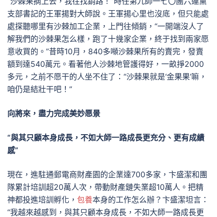
“沙棘果摘上去，我往找銷路！”時任第九師一七〇團六連黨
支部書記的王軍揚對大師說。王軍揚心里也沒底，但只能處
處探聽哪里有沙棘加工企業，上門往傾銷，“一開端沒人了
解我們的沙棘果怎么樣，跑了十幾家企業，終于找到兩家愿
意收買的。”昔時10月，840多噸沙棘果所有的賣完，發賣
額到達540萬元。看著他人沙棘地管護得好，一畝掙2000
多元，之前不愿干的人坐不住了：“沙棘果就是‘金果果’嘛，
咱仍是結壯干吧！”
向將來，盡力完成美妙愿景
“與其只顧本身成長，不如大師一路成長更充分、更有成績
感”
現在，進駐通郵電商財產園的企業達700多家，卞盛潔和團
隊累計培訓超20萬人次，帶動財產鏈失業超10萬人。把精
神都投進培訓孵化，
包養
本身的工作怎么辦？卞盛潔坦言：
“我越來越感到，與其只顧本身成長，不如大師一路成長更