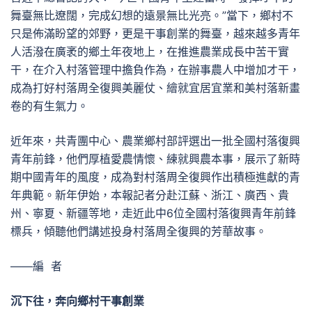
舞臺無比遼闊，完成幻想的遠景無比光亮。”當下，鄉村不
只是佈滿盼望的郊野，更是干事創業的舞臺，越來越多青年
人活潑在廣袤的鄉土年夜地上，在推進農業成長中苦干實
干，在介入村落管理中擔負作為，在辦事農人中增加才干，
成為打好村落周全復興美麗仗、繪就宜居宜業和美村落新畫
卷的有生氣力。
近年來，共青團中心、農業鄉村部評選出一批全國村落復興
青年前鋒，他們厚植愛農情懷、練就興農本事，展示了新時
期中國青年的風度，成為對村落周全復興作出積極進獻的青
年典範。新年伊始，本報記者分赴江蘇、浙江、廣西、貴
州、寧夏、新疆等地，走近此中6位全國村落復興青年前鋒
標兵，傾聽他們講述投身村落周全復興的芳華故事。
——編 者
沉下往，奔向鄉村干事創業