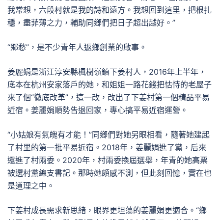
我常想，六段村就是我的詩和遠方。我想回到這里，把根扎
穩，盡菲薄之力，輔助同鄉們把日子超出越好。”
“鄉愁”，是不少青年人返鄉創業的啟事。
姜麗娟是浙江淳安縣楓樹嶺鎮下姜村人，2016年上半年，
底本在杭州安家落戶的她，和姐姐一路花錢把怙恃的老屋子
來了個“徹底改革”，這一改，改出了下姜村第一個精品平易
近宿。姜麗娟順勢告退回家，專心搞平易近宿運營。
“小姑娘有氣魄有才能！”同鄉們對她另眼相看，隨著她建起
了村里的第一批平易近宿。2018年，姜麗娟進了黨，后來
還進了村兩委。2020年，村兩委換屆選舉，年青的她高票
被選村黨總支書記。那時她頗感不測，但此刻回憶，實在也
是道理之中。
下姜村成長需求新思緒，眼界更坦蕩的姜麗娟更適合。“鄉