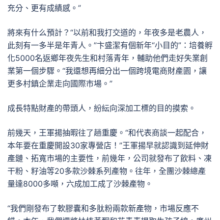
充分、更有成績感。”
將來有什么預計？“以前和我打交道的，年夜多是老農人，
此刻有一多半是年青人。”卞盛潔有個新年“小目的”：培養孵
化5000名返鄉年夜先生和村落青年，輔助他們走好失業創
業第一個步驟。“我還想再細分出一個跨境電商財產園，讓
更多村鎮企業走向國際市場。”
成長特點財產的帶頭人，紛紜向深加工標的目的摸索。
前幾天，王軍揚抽暇往了趟重慶。“和代表商談一起配合，
本年要在重慶開設30家專營店！”王軍揚早就認識到延伸財
產鏈、拓寬市場的主要性，前幾年，公司就發布了飲料、凍
干粉、籽油等20多款沙棘系列產物。往年，全團沙棘總產
量達8000多噸，六成加工成了沙棘產物。
“我們剛發布了軟膠囊和多肽粉兩款新產物，市場反應不