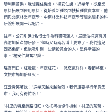
疇利用普遍，我想捉住機會。”楊安仁說，近幾年，從產業
原料拓展到醫用原料，從培養新種類到扶植種質資本庫，他
們與北京林業年夜學、中南林業科技年夜學等越來越多的科
研院所展開一起配合。
往年，公司引進3名博士作為科研帶頭人，展開油桐選育與
高附加值產物研發。“頓時又有兩名博士要來了。我們這兒
固然偏僻，但能吸引到一些情投意合的人，是件幸福的
事。”楊安仁興奮地說。
瑤寨門口，紅燈籠、年夜紅花，一派怒氣洋洋。春節將至，
文旅市場加倍紅火。
汪云貴笑著說：“這幾天越來越熱烈。我們還要舉行年貨集
市，我可有得忙咯！”
“村里的特產銷路很旺。依托粵桂協作機制，村里的茶葉、