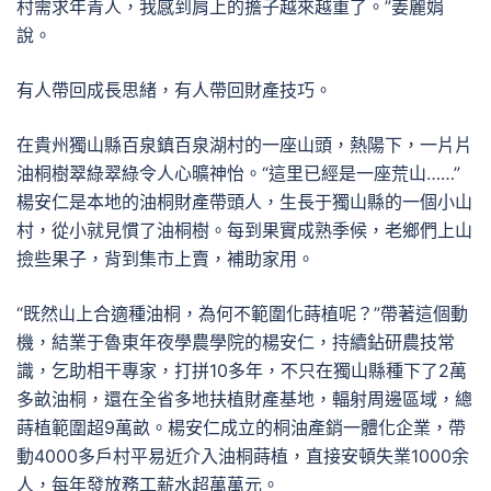
村需求年青人，我感到肩上的擔子越來越重了。”姜麗娟
說。
有人帶回成長思緒，有人帶回財產技巧。
在貴州獨山縣百泉鎮百泉湖村的一座山頭，熱陽下，一片片
油桐樹翠綠翠綠令人心曠神怡。“這里已經是一座荒山……”
楊安仁是本地的油桐財產帶頭人，生長于獨山縣的一個小山
村，從小就見慣了油桐樹。每到果實成熟季候，老鄉們上山
撿些果子，背到集市上賣，補助家用。
“既然山上合適種油桐，為何不範圍化蒔植呢？”帶著這個動
機，結業于魯東年夜學農學院的楊安仁，持續鉆研農技常
識，乞助相干專家，打拼10多年，不只在獨山縣種下了2萬
多畝油桐，還在全省多地扶植財產基地，輻射周邊區域，總
蒔植範圍超9萬畝。楊安仁成立的桐油產銷一體化企業，帶
動4000多戶村平易近介入油桐蒔植，直接安頓失業1000余
人，每年發放務工薪水超萬萬元。