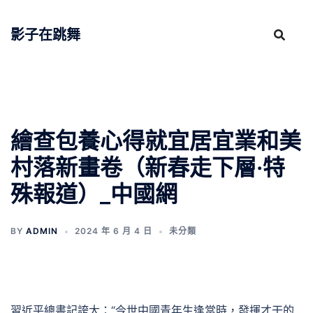
跳
至
影子在跳舞
主
要
內
容
繪查包養心得就宜居宜業和美
村落新畫卷（新春走下層·特
殊報道）_中國網
BY
ADMIN
2024 年 6 月 4 日
未分類
習近平總書記誇大：“今世中國青年生逢當時，發揮才干的