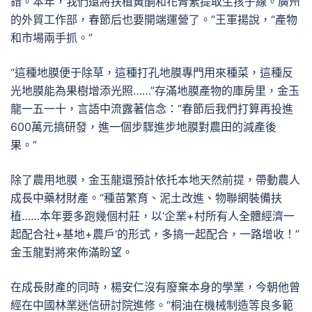
錯。本年，我們還將扶植黃酮和花青素提取生孩子線。廣州
的外貿工作部，春節后也要開端運營了。”王軍揚說，“產物
和市場兩手抓。”
“這種地膜便于除草，這種打孔地膜專門用來種菜，這種反
光地膜能為果樹增添光照……”存滿地膜產物的庫房里，金玉
龍一五一十，言語中流露著信念：“春節后我們打算再投進
600萬元搞研發，進一個步驟進步地膜對農田的減產後
果。”
除了農用地膜，金玉龍還預計依托本地天然前提，帶動農人
成長中藥材財產。“種苗繁育、泥土改進、物聯網裝備扶
植……本年要多跑幾個村莊，以‘企業+村所有人全體經濟一
起配合社+基地+農戶’的形式，多搞一起配合，一路增收！”
金玉龍對將來佈滿盼望。
在成長財產的同時，楊安仁沒有廢棄本身的學業，今朝他曾
經在中國林業迷信研討院進修。“桐油在機械制造等良多範