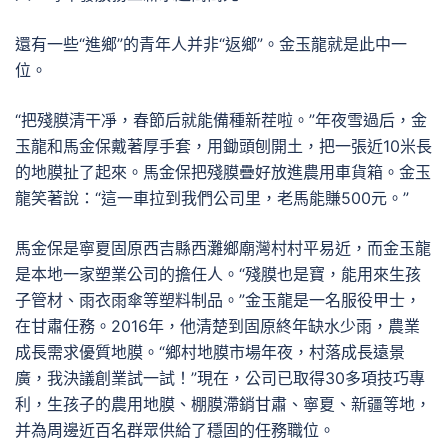
還有一些“進鄉”的青年人并非“返鄉”。金玉龍就是此中一
位。
“把殘膜清干凈，春節后就能備種新茬啦。”年夜雪過后，金
玉龍和馬金保戴著厚手套，用鋤頭刨開土，把一張近10米長
的地膜扯了起來。馬金保把殘膜疊好放進農用車貨箱。金玉
龍笑著說：“這一車拉到我們公司里，老馬能賺500元。”
馬金保是寧夏固原西吉縣西灘鄉廟灣村村平易近，而金玉龍
是本地一家塑業公司的擔任人。“殘膜也是寶，能用來生孩
子管材、雨衣雨傘等塑料制品。”金玉龍是一名服役甲士，
在甘肅任務。2016年，他清楚到固原終年缺水少雨，農業
成長需求優質地膜。“鄉村地膜市場年夜，村落成長遠景
廣，我決議創業試一試！”現在，公司已取得30多項技巧專
利，生孩子的農用地膜、棚膜滯銷甘肅、寧夏、新疆等地，
并為周邊近百名群眾供給了穩固的任務職位。