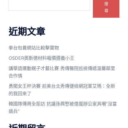
搜
尋
近期文章
拳台包養網站比較擊寶物
OSDER奧斯德材料報價遵義小王
講華語運動親子才藝比賽 秀傳醫院巡檢傳遞溫馨鄰里
合作情
勇闖女王杯決賽 前美台北秀傳健檢網冠軍艾瑪：全新
的我回來了
韓國隊傳周全拒訪 抗議孫興慜被億嵐辦公家具嘲“沒當
過兵”