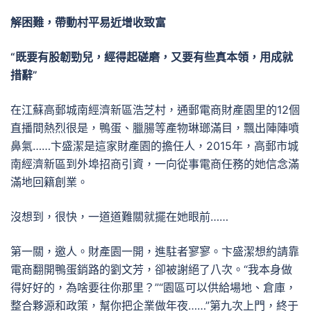
解困難，帶動村平易近增收致富
“既要有股韌勁兒，經得起磋磨，又要有些真本領，用成就
措辭”
在江蘇高郵城南經濟新區浩芝村，通郵電商財產園里的12個
直播間熱烈很是，鴨蛋、臘腸等產物琳瑯滿目，飄出陣陣噴
鼻氣……卞盛潔是這家財產園的擔任人，2015年，高郵市城
南經濟新區到外埠招商引資，一向從事電商任務的她信念滿
滿地回籍創業。
沒想到，很快，一道道難關就擺在她眼前……
第一關，邀人。財產園一開，進駐者寥寥。卞盛潔想約請靠
電商翻開鴨蛋銷路的劉文芳，卻被謝絕了八次。“我本身做
得好好的，為啥要往你那里？”“園區可以供給場地、倉庫，
整合夥源和政策，幫你把企業做年夜……”第九次上門，終于