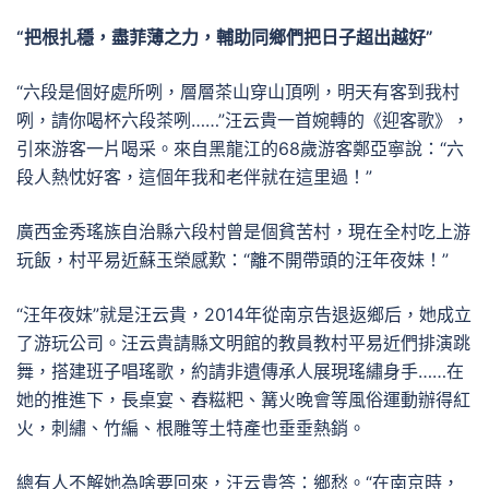
“把根扎穩，盡菲薄之力，輔助同鄉們把日子超出越好”
“六段是個好處所咧，層層茶山穿山頂咧，明天有客到我村
咧，請你喝杯六段茶咧……”汪云貴一首婉轉的《迎客歌》，
引來游客一片喝采。來自黑龍江的68歲游客鄭亞寧說：“六
段人熱忱好客，這個年我和老伴就在這里過！”
廣西金秀瑤族自治縣六段村曾是個貧苦村，現在全村吃上游
玩飯，村平易近蘇玉榮感歎：“離不開帶頭的汪年夜妹！”
“汪年夜妹”就是汪云貴，2014年從南京告退返鄉后，她成立
了游玩公司。汪云貴請縣文明館的教員教村平易近們排演跳
舞，搭建班子唱瑤歌，約請非遺傳承人展現瑤繡身手……在
她的推進下，長桌宴、舂糍粑、篝火晚會等風俗運動辦得紅
火，刺繡、竹編、根雕等土特產也垂垂熱銷。
總有人不解她為啥要回來，汪云貴答：鄉愁。“在南京時，