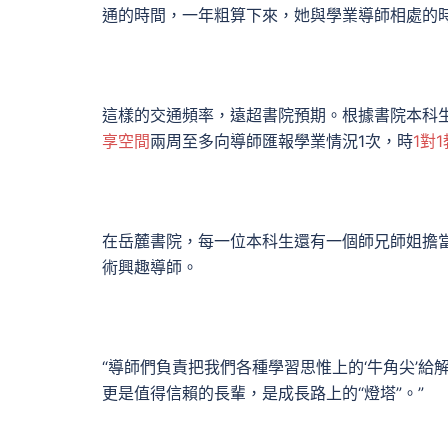
通的時間，一年粗算下來，她與學業導師相處的時
這樣的交通頻率，遠超書院預期。根據書院本科
享空間
兩周至多向導師匯報學業情況1次，時
1對
在岳麓書院，每一位本科生還有一個師兄師姐擔當
術興趣導師。
“導師們負責把我們各種學習思惟上的‘牛角尖’給
更是值得信賴的長輩，是成長路上的“燈塔”。”