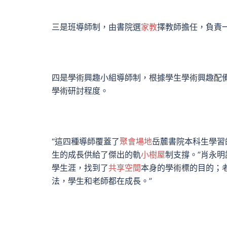
三是班導師制，由書院選
家教
擇教師擔任，負責
四是學術興趣小組導師制，根據學生學術興趣配
學術研討程度。
“這四種導師覆蓋了
聚會場地
岳麓書院本科生學習
生的成長供給了傑出的軌
小樹屋
制支撐。”肖永
學生涯，找到了
共享空間
本身的學術標的目的；
法，學生和老師都在成長。”