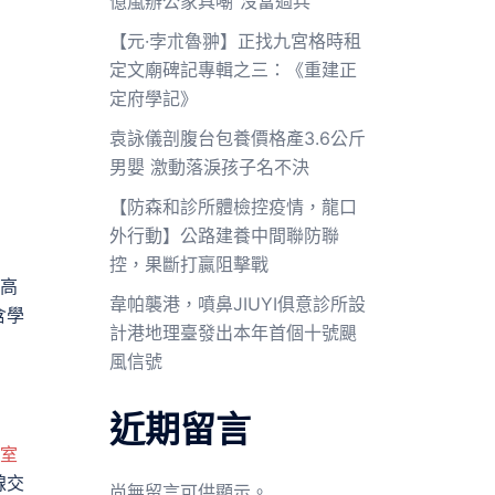
億嵐辦公家具嘲“沒當過兵”
【元·孛朮魯翀】正找九宮格時租
定文廟碑記專輯之三：《重建正
定府學記》
袁詠儀剖腹台包養價格產3.6公斤
男嬰 激動落淚孩子名不決
【防森和診所體檢控疫情，龍口
外行動】公路建養中間聯防聯
控，果斷打贏阻擊戰
代高
韋帕襲港，噴鼻JIUYI俱意診所設
含學
計港地理臺發出本年首個十號颶
風信號
近期留言
室
線交
尚無留言可供顯示。