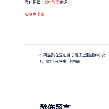
責任編輯：
1對1教學
姚遠
會議室出租
文
阿誰趴在查包養心得床上聽課的小女
章
孩已圓年夜學夢_中國網
導
覽
發佈留言