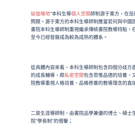
瑜伽場地
“本科生導
個人空間
師制源于東方，在岳
問題，源于東方的本科生導師制應當若何與中國
書院本科生導師制重視繼承傳統書院教導特點，
至今已經發展成為較為成熟的體系。
從具體內容來看，本科生導師制包含四個分歧方
的成長輔導，既
私密空間
包含思惟品德的培養，
院教導重視人格培養、品格修養的教導理念的直
二是生涯導師制，由書院品學兼優的博士、碩士
院“學長制”的借鑒；