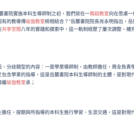
麓書院實施本科生導師制之初，我們就在一
舞蹈教室
向在思慮一
固有的教導傳
瑜伽教室
統相結合？”岳麓書院院長肖永明指出，岳
在
共享空間
八年的實踐和摸索中，這一軌制經歷了屢次調整、補
面、分歧類型的內容：一是學業導師制，由教師擔任，周全負責
又包含學業的指導，這是岳麓書院本科生導師制的主體，是對現
接繼
瑜伽教室
承；
生擔任，按期與所指導的本科生進行學習、生涯交通，這是對現