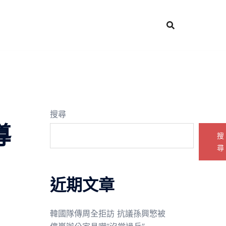
搜尋
導
搜
尋
近期文章
韓國隊傳周全拒訪 抗議孫興慜被