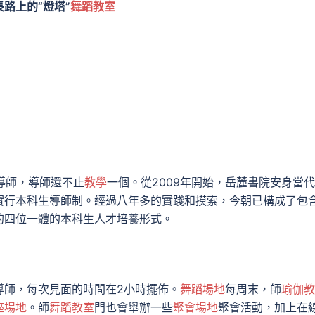
路上的“燈塔”
舞蹈教室
導師，導師還不止
教學
一個。從2009年開始，岳麓書院安身當
實行本科生導師制。經過八年多的實踐和摸索，今朝已構成了包
的四位一體的本科生人才培養形式。
導師，每次見面的時間在2小時擺佈。
舞蹈場地
每周末，師
瑜伽教
座場地
。師
舞蹈教室
門也會舉辦一些
聚會場地
聚會活動，加上在