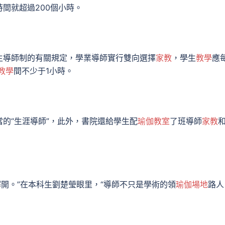
間就超過200個小時。
生導師制的有關規定，學業導師實行雙向選擇
家教
，學生
教學
應
1教學
間不少于1小時。
的“生涯導師”，此外，書院還給學生配
瑜伽教室
了班導師
家教
解開。”在本科生劉楚瑩眼里，“導師不只是學術的領
瑜伽場地
路人