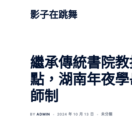
跳
至
影子在跳舞
主
要
內
容
繼承傳統書院教
點，湖南年夜學
師制
BY
ADMIN
2024 年 10 月 13 日
未分類