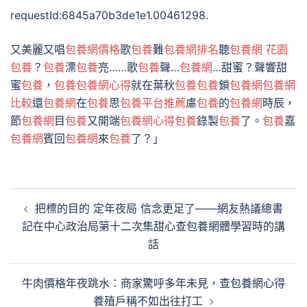
requestId:6845a70b3de1e1.00461298.
又美麗又唱
包養網價格
歌
包養
難
包養網排名
聽
包養網 花園
包養
？
包養
漂
包養
亮……歌
包養
聲…
包養網
…甜蜜？聲響甜
蜜
包養
，
包養
包養網心得
就在葉秋
包養
包養
鎖
包養網
包養網
比較
還
包養網
在
包養
思
包養平台推薦
慮
包養
的
包養網
時辰，
節
包養網
目
包養
又開端
包養網心得
包養
錄製
包養
了。
包養
嘉
包養網
賓回
包養網
來
包養
了？」
文
把標的目的 定年夜局 信念更足了——網友熱議總書
章
記在中心政治局第十二次集甜心查包養網體學習時的講
導
話
覽
牛肉價格年夜跳水：商家驚呼多年未見，查包養網心得
養殖戶稱不如出往打工