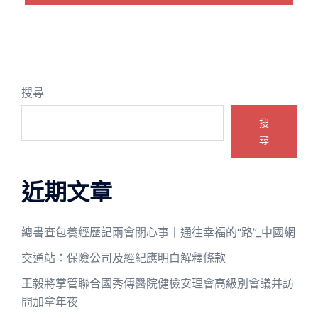
搜尋
搜
尋
近期文章
總書查包養經歷記兩會關心事丨通往幸福的“路”_中國網
交通站：保險公司及經紀應明白解釋條款
王毅將掌管聯合國秀傳醫院健檢安理會高級別會議并訪
問加拿年夜