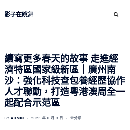
跳
至
影子在跳舞
主
要
內
容
續寫更多春天的故事 走進經
濟特區國家級新區｜廣州南
沙：強化科技查包養經歷協作
人才聯動，打造粵港澳周全一
起配合示范區
BY
ADMIN
2025 年 6 月 9 日
未分類