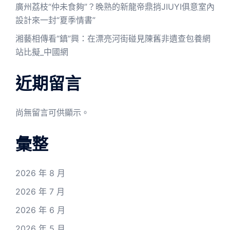
廣州荔枝“仲未食夠”？晚熟的新龍帝鼎捎JIUYI俱意室內
設計來一封“夏季情書”
湘藝相傳看“鎮”興：在漂亮河街碰見陳舊非遺查包養網
站比擬_中國網
近期留言
尚無留言可供顯示。
彙整
2026 年 8 月
2026 年 7 月
2026 年 6 月
2026 年 5 月