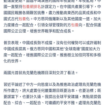
動蕩變更期。面臨不竭演進的國際年夜變局、年夜亂局，中
國一直堅持
包養網排名
計謀定力。在中國共產黨引導下，中
國國民戰勝各類艱苦挑釁，盡力推動高東西的品質成長和中
國式古代
包養
化。中方愿同俄羅斯以及其他國度一道，加大
力度連合一起配合，引領全球管理對的方
包養
向，配合保護
國際公正公理，增進世界戰爭和配合成長。
普京表現，中國成長勢不成擋，沒有任何權勢可以或許遏制
中國成長提高。俄方愿同中國和其他“全球南邊”國度加大力
度一起配合，增進國際公正公理，推進樹立加倍同等和多極
化的世界。
兩國元首就烏克蘭危機題目深刻交流了看法。
習近平論述了中方一向態度以及為推進政治處理烏克蘭危機
所作盡力，誇大處置任何嚴重題目既要治本，也要治標；既
要謀當下，也要計久遠。我提出全球平安建議，焦點是提倡
配合、綜合、一起配合、可連續的平安不雅。處理烏克蘭危