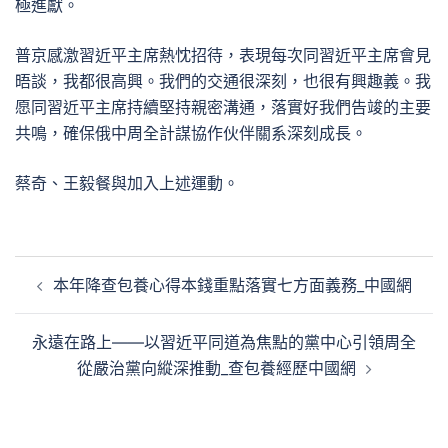
極進獻。
普京感激習近平主席熱忱招待，表現每次同習近平主席會見
晤談，我都很高興。我們的交通很深刻，也很有興趣義。我
愿同習近平主席持續堅持親密溝通，落實好我們告竣的主要
共鳴，確保俄中周全計謀協作伙伴關系深刻成長。
蔡奇、王毅餐與加入上述運動。
文
本年降查包養心得本錢重點落實七方面義務_中國網
章
導
永遠在路上——以習近平同道為焦點的黨中心引領周全
覽
從嚴治黨向縱深推動_查包養經歷中國網