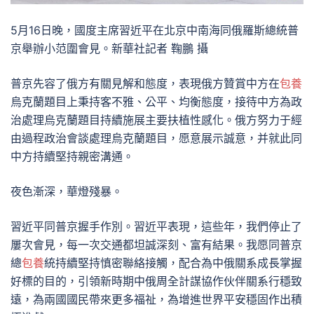
5月16日晚，國度主席習近平在北京中南海同俄羅斯總統普
京舉辦小范圍會見。新華社記者 鞠鵬 攝
普京先容了俄方有關見解和態度，表現俄方贊賞中方在
包養
烏克蘭題目上秉持客不雅、公平、均衡態度，接待中方為政
治處理烏克蘭題目持續施展主要扶植性感化。俄方努力于經
由過程政治會談處理烏克蘭題目，愿意展示誠意，并就此同
中方持續堅持親密溝通。
夜色漸深，華燈殘暴。
習近平同普京握手作別。習近平表現，這些年，我們停止了
屢次會見，每一次交通都坦誠深刻、富有結果。我愿同普京
總
包養
統持續堅持慎密聯絡接觸，配合為中俄關系成長掌握
好標的目的，引領新時期中俄周全計謀協作伙伴關系行穩致
遠，為兩國國民帶來更多福祉，為增進世界平安穩固作出積