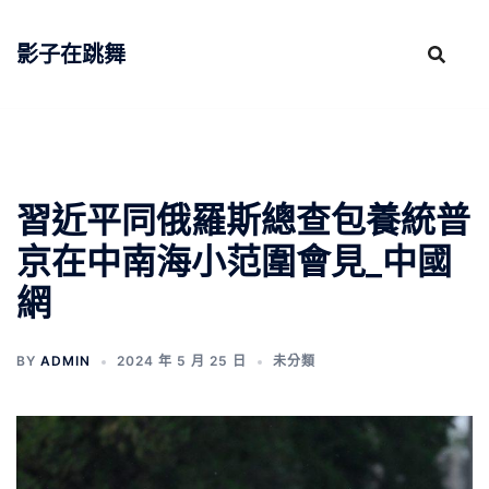
跳
至
影子在跳舞
主
要
內
容
習近平同俄羅斯總查包養統普
京在中南海小范圍會見_中國
網
BY
ADMIN
2024 年 5 月 25 日
未分類