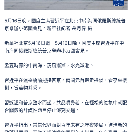
5月16日晚，國度主席習近平在北京中南海同俄羅斯總統普
京舉辦小范圍會見。新華社記者 岳月偉 攝
新華社北京5月16日電 5月16日晚，國度主席習近平在中
南海同俄羅斯總統普京舉辦小范圍會見。
孟夏時節的中南海，清風漸漸，水光瀲滟。
習近平在瀛臺橋前迎接普京。兩國元首邊走邊談，看亭臺樓
榭，賞萬物并秀。
習近溫和普京臨水而坐，共品噴鼻茗，在輕松的氣氛中就配
合關懷的計謀性題目停止深刻交通。
習近平指出，當當代界面對百年未有之年夜變局，進進新的