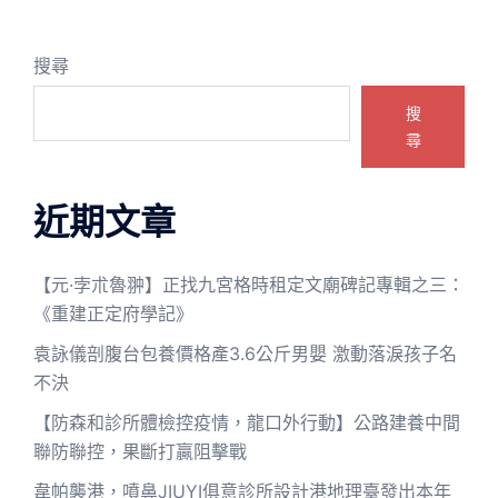
搜尋
搜
尋
近期文章
【元·孛朮魯翀】正找九宮格時租定文廟碑記專輯之三：
《重建正定府學記》
袁詠儀剖腹台包養價格產3.6公斤男嬰 激動落淚孩子名
不決
【防森和診所體檢控疫情，龍口外行動】公路建養中間
聯防聯控，果斷打贏阻擊戰
韋帕襲港，噴鼻JIUYI俱意診所設計港地理臺發出本年