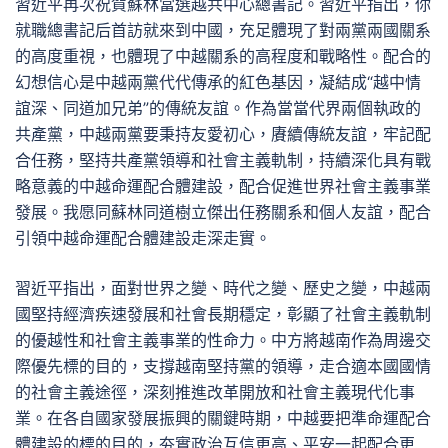
習近平再次祝賀蘇林當選越共中心總書記。習近平指出，你
就職總書記后首訪就來到中國，充足體現了對兩黨兩國關系
的高度重視，也體現了中越關系的高程度和戰略性。配合的
幻想信心是中越兩黨代代傳承的紅色基因，凝結成“越中情
誼深、同道加兄弟”的傳統友誼。作為當當代界兩個執政的
共產黨，中越兩黨要秉持友愛初心，賡續傳統友誼，牢記配
合任務，堅持共產黨領導和社會主義軌制，持續深化具有戰
略意義的中越命運配合體建設，配合促進世界社會主義事業
發展。我愿同蘇林同道樹立傑出任務關系和個人友誼，配合
引領中越命運配合體建設走深走實。
習近平指出，面對世界之變、時代之變、歷史之變，中越兩
國堅持經濟疾速發展和社會長期穩定，彰顯了社會主義軌制
的優越性和社會主義事業的性命力。中方將越南作為周邊交
際優先標的目的，支撐越南堅持黨的領導，走合適本國國情
的社會主義途徑，深刻推進改革開放和社會主義現代化事
業。在各自國家發展振興的關鍵時期，中越要把準命運配合
體建設的標的目的，夯實政治互信更高、平安一起配合更