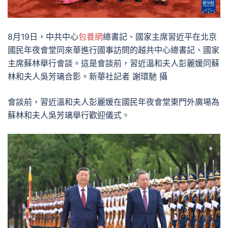
8月19日，中共中心
包養網
總書記、國家主席習近平在北京
國民年夜會堂同來華進行國事訪問的越共中心總書記、國家
主席蘇林舉行會談。這是會談前，習近溫和夫人彭麗媛同蘇
林和夫人吳芳璃合影。新華社記者 謝環馳 攝
會談前，習近溫和夫人彭麗媛在國民年夜會堂東門外廣場為
蘇林和夫人吳芳璃舉行歡迎儀式。