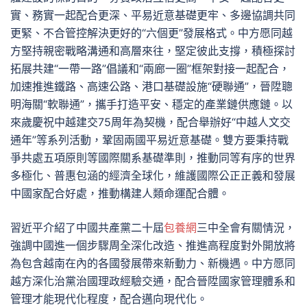
實、務實一起配合更深、平易近意基礎更牢、多邊協調共同
更緊、不合管控解決更好的“六個更”發展格式。中方愿同越
方堅持親密戰略溝通和高層來往，堅定彼此支撐，積極探討
拓展共建“一帶一路”倡議和“兩廊一圈”框架對接一起配合，
加速推進鐵路、高速公路、港口基礎設施“硬聯通”，晉陞聰
明海關“軟聯通”，攜手打造平安、穩定的產業鏈供應鏈。以
來歲慶祝中越建交75周年為契機，配合舉辦好“中越人文交
通年”等系列活動，鞏固兩國平易近意基礎。雙方要秉持戰
爭共處五項原則等國際關系基礎準則，推動同等有序的世界
多極化、普惠包涵的經濟全球化，維護國際公正正義和發展
中國家配合好處，推動構建人類命運配合體。
習近平介紹了中國共產黨二十屆
包養網
三中全會有關情況，
強調中國進一個步驟周全深化改造、推進高程度對外開放將
為包含越南在內的各國發展帶來新動力、新機遇。中方愿同
越方深化治黨治國理政經驗交通，配合晉陞國家管理體系和
管理才能現代化程度，配合邁向現代化。