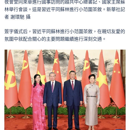
夜會堂同來華進行國事訪問的越共中心總書記、國家主席蘇
林舉行會談。這是習近平同蘇林進行小范圍茶敘。新華社記
者 謝環馳 攝
簽字儀式后，習近平同蘇林進行小范圍茶敘，在親切友愛的
氛圍中就配合關心的主要問題繼續進行深刻交通。