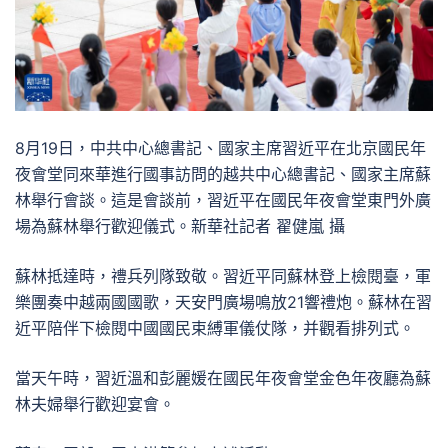
8月19日，中共中心總書記、國家主席習近平在北京國民年
夜會堂同來華進行國事訪問的越共中心總書記、國家主席蘇
林舉行會談。這是會談前，習近平在國民年夜會堂東門外廣
場為蘇林舉行歡迎儀式。新華社記者 翟健嵐 攝
蘇林抵達時，禮兵列隊致敬。習近平同蘇林登上檢閱臺，軍
樂團奏中越兩國國歌，天安門廣場鳴放21響禮炮。蘇林在習
近平陪伴下檢閱中國國民束縛軍儀仗隊，并觀看排列式。
當天午時，習近溫和彭麗媛在國民年夜會堂金色年夜廳為蘇
林夫婦舉行歡迎宴會。