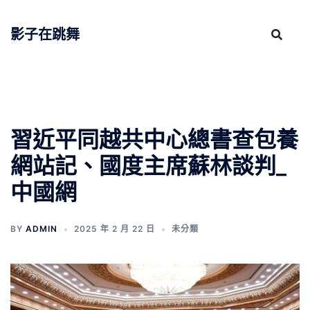
跳
至
影子在跳舞
主
要
內
容
習近平同越共中心總書查包養
網站記、國度主席蘇林談判_
中國網
BY
ADMIN
2025 年 2 月 22 日
未分類