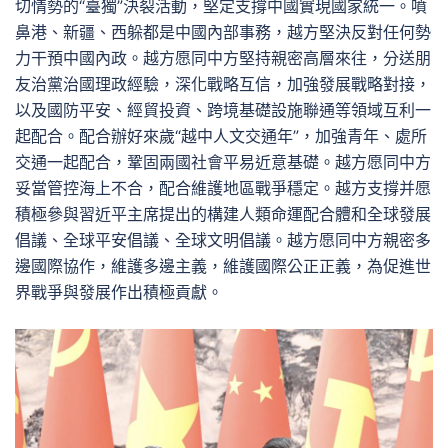
切情勢的“臺獨”決裂活動，堅定支撐中國實現國家統一。噴
鼻港、新疆、西躲都是中國內部事務，越方堅決反對任何勢
力干預中國內政。越方愿同中方堅持親密高層來往，分送朋
友治黨治國理政經驗，深化戰略互信，加強發展戰略對接，
以及國防平安、經貿投資、跨境基礎設施聯通等領域互利一
起配合。配合辦好來歲“越中人文交通年”，加強青年、處所
交通一起配合，鞏固兩國社會平易近意基礎。越方愿同中方
妥當管控海上不合，配合維護地區戰爭穩定。越方支撐并愿
積極參與習近平主席提出的構建人類命運配合體和全球發展
倡議、全球平安倡議、全球文明倡議。越方愿同中方親密多
邊國際協作，維護多邊主義，維護國際公正正義，為促進世
界戰爭與發展作出積極貢獻。