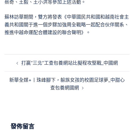
蔡奇、王毅、王小洪等參加上述活動。
蘇林訪華期間，雙方將發表《中華國民共和國和越南社會主
義共和國關于進一個步驟加強周全戰略一起配合伙伴關系、
推進中越命運配合體建設的聯合聲明》。
文
打贏“三北”工查包養網站比擬程攻堅戰_中國網
章
導
新華全媒+丨珠峰腳下，躲族女孩的校園足球夢_中甜心
覽
查包養網國網
發佈留言