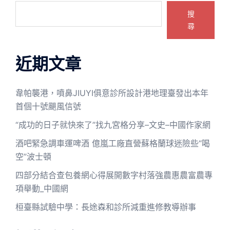
搜
尋
近期文章
韋帕襲港，噴鼻JIUYI俱意診所設計港地理臺發出本年
首個十號颶風信號
“成功的日子就快來了”找九宮格分享–文史–中國作家網
酒吧緊急調車運啤酒 億嵐工廠直營蘇格蘭球迷險些“喝
空”波士頓
四部分結合查包養網心得展開數字村落強農惠農富農專
項舉動_中國網
桓臺縣試驗中學：長途森和診所減重進修教導辦事