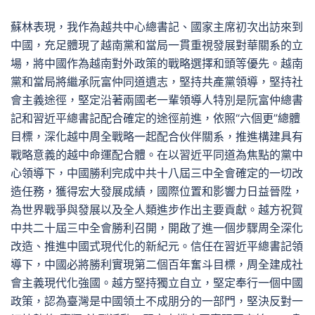
蘇林表現，我作為越共中心總書記、國家主席初次出訪來到
中國，充足體現了越南黨和當局一貫重視發展對華關系的立
場，將中國作為越南對外政策的戰略選擇和頭等優先。越南
黨和當局將繼承阮富仲同道遺志，堅持共產黨領導，堅持社
會主義途徑，堅定沿著兩國老一輩領導人特別是阮富仲總書
記和習近平總書記配合確定的途徑前進，依照“六個更”總體
目標，深化越中周全戰略一起配合伙伴關系，推進構建具有
戰略意義的越中命運配合體。在以習近平同道為焦點的黨中
心領導下，中國勝利完成中共十八屆三中全會確定的一切改
造任務，獲得宏大發展成績，國際位置和影響力日益晉陞，
為世界戰爭與發展以及全人類進步作出主要貢獻。越方祝賀
中共二十屆三中全會勝利召開，開啟了進一個步驟周全深化
改造、推進中國式現代化的新紀元。信任在習近平總書記領
導下，中國必將勝利實現第二個百年奮斗目標，周全建成社
會主義現代化強國。越方堅持獨立自立，堅定奉行一個中國
政策，認為臺灣是中國領土不成朋分的一部門，堅決反對一