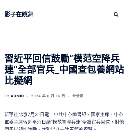
跳
至
影子在跳舞
主
要
內
容
習近平回信鼓勵“模范空降兵
連”全部官兵_中國查包養網站
比擬網
BY
ADMIN
2024 年 6 月 16 日
未分類
新華社北京7月31日電 中共中心總書記、國家主席、中心
軍委主席習近平近日給“模范空降兵連”全體官兵回信，對他
們予以親切勉勵，并致以八一建軍節的祝賀。