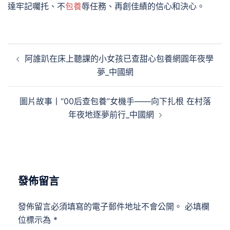
達牢記囑托、不
包養
辱任務、再創佳績的信心和決心。
文
阿誰趴在床上聽課的小女孩已查甜心包養網圓年夜學
章
夢_中國網
導
覽
圖片故事丨“00后查包養”女機手——向下扎根 在村落
年夜地逐夢前行_中國網
發佈留言
發佈留言必須填寫的電子郵件地址不會公開。
必填欄
位標示為
*