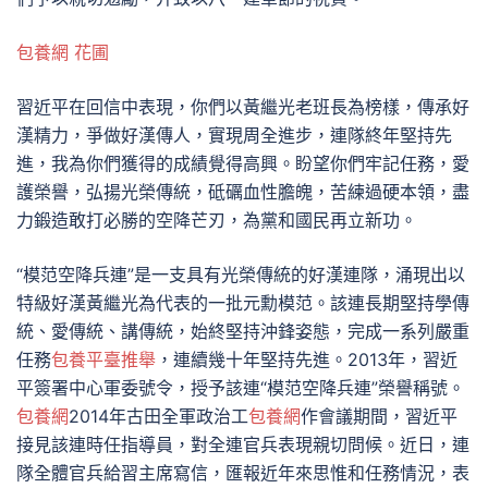
包養網 花圃
習近平在回信中表現，你們以黃繼光老班長為榜樣，傳承好
漢精力，爭做好漢傳人，實現周全進步，連隊終年堅持先
進，我為你們獲得的成績覺得高興。盼望你們牢記任務，愛
護榮譽，弘揚光榮傳統，砥礪血性膽魄，苦練過硬本領，盡
力鍛造敢打必勝的空降芒刃，為黨和國民再立新功。
“模范空降兵連”是一支具有光榮傳統的好漢連隊，涌現出以
特級好漢黃繼光為代表的一批元勳模范。該連長期堅持學傳
統、愛傳統、講傳統，始終堅持沖鋒姿態，完成一系列嚴重
任務
包養平臺推舉
，連續幾十年堅持先進。2013年，習近
平簽署中心軍委號令，授予該連“模范空降兵連”榮譽稱號。
包養網
2014年古田全軍政治工
包養網
作會議期間，習近平
接見該連時任指導員，對全連官兵表現親切問候。近日，連
隊全體官兵給習主席寫信，匯報近年來思惟和任務情況，表