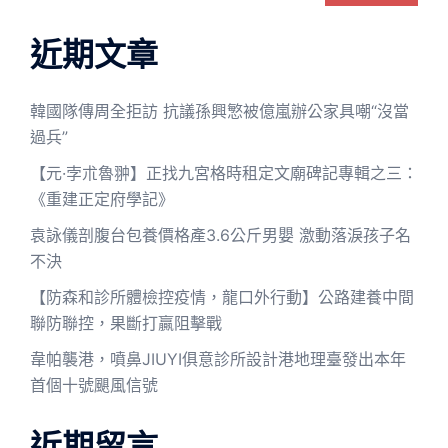
近期文章
韓國隊傳周全拒訪 抗議孫興慜被億嵐辦公家具嘲“沒當
過兵”
【元·孛朮魯翀】正找九宮格時租定文廟碑記專輯之三：
《重建正定府學記》
袁詠儀剖腹台包養價格產3.6公斤男嬰 激動落淚孩子名
不決
【防森和診所體檢控疫情，龍口外行動】公路建養中間
聯防聯控，果斷打贏阻擊戰
韋帕襲港，噴鼻JIUYI俱意診所設計港地理臺發出本年
首個十號颶風信號
近期留言