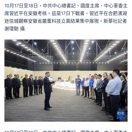
10月17日至18日，中共中心總書記、國度主席、中心軍委主
席習近平在安徽考核。這是17日下戰書，習近平在合肥濱湖
迷信城觀察安徽省嚴重科技立異結果集中展現。新華社記者
謝環馳 攝