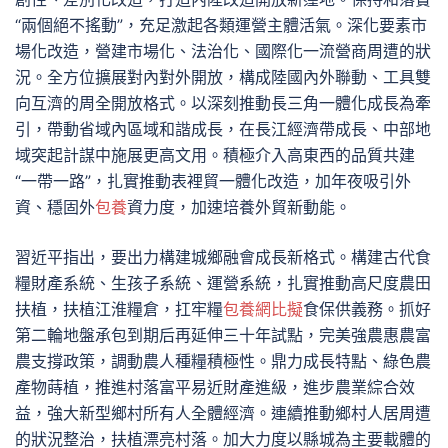
“兩個絕不搖動”，充足激起各類運營主體活氣。深化要素市
場化改造，營建市場化、法治化、國際化一流營商周遭的狀
況。全方位擴展對內對外開放，構成陸國內外聯動、工具雙
向互濟的周全開放格式。以深刻推動長三角一體化成長為牽
引，帶動省域內區域和諧成長，在長江經濟帶成長、中部地
域突起計謀中施展更高文用。積極介入高東西的品質共建
“一帶一路”，扎實推動表裡貿一體化改造，加年夜吸引外
資、穩固外
包養
資力度，加速培養外貿新動能。
習近平指出，要出力構建城鄉融會成長新格式。構建古代食
糧財產系統、生孩子系統、運營系統，扎實推動高尺度農田
扶植，扶植江淮糧倉，扛牢糧
包養網比擬
食保供義務。抓好
第二輪地盤承包到期后再延伸三十年試點，完美強農惠農富
農支撐政策，調動農人種糧積極性。鼎力成長特點、綠色農
產物蒔植，推進村落富平易近財產進級，進步農業綜合效
益，強大新型鄉村所有人全體經濟。連續推動鄉村人居周遭
的狀況整治，扶植漂亮村落。加大力度以縣城為主要載體的