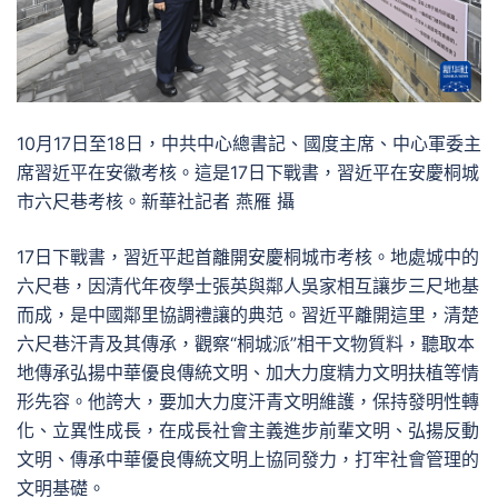
10月17日至18日，中共中心總書記、國度主席、中心軍委主
席習近平在安徽考核。這是17日下戰書，習近平在安慶桐城
市六尺巷考核。新華社記者 燕雁 攝
17日下戰書，習近平起首離開安慶桐城市考核。地處城中的
六尺巷，因清代年夜學士張英與鄰人吳家相互讓步三尺地基
而成，是中國鄰里協調禮讓的典范。習近平離開這里，清楚
六尺巷汗青及其傳承，觀察“桐城派”相干文物質料，聽取本
地傳承弘揚中華優良傳統文明、加大力度精力文明扶植等情
形先容。他誇大，要加大力度汗青文明維護，保持發明性轉
化、立異性成長，在成長社會主義進步前輩文明、弘揚反動
文明、傳承中華優良傳統文明上協同發力，打牢社會管理的
文明基礎。