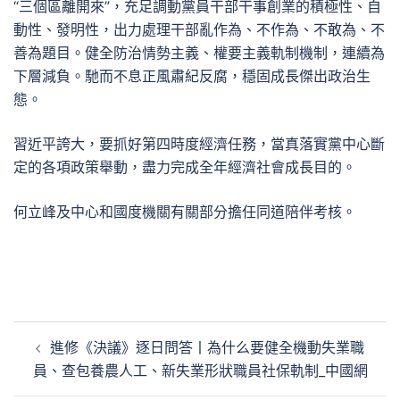
“三個區離開來”，充足調動黨員干部干事創業的積極性、自
動性、發明性，出力處理干部亂作為、不作為、不敢為、不
善為題目。健全防治情勢主義、權要主義軌制機制，連續為
下層減負。馳而不息正風肅紀反腐，穩固成長傑出政治生
態。
習近平誇大，要抓好第四時度經濟任務，當真落實黨中心斷
定的各項政策舉動，盡力完成全年經濟社會成長目的。
何立峰及中心和國度機關有關部分擔任同道陪伴考核。
文
進修《決議》逐日問答丨為什么要健全機動失業職
章
員、查包養農人工、新失業形狀職員社保軌制_中國網
導