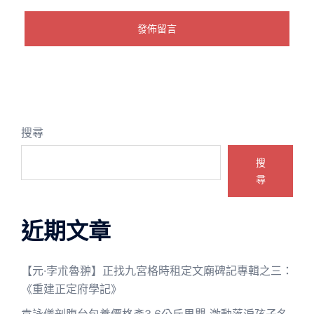
搜尋
搜
尋
近期文章
【元·孛朮魯翀】正找九宮格時租定文廟碑記專輯之三：
《重建正定府學記》
袁詠儀剖腹台包養價格產3.6公斤男嬰 激動落淚孩子名