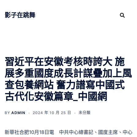
跳
至
影子在跳舞
主
要
內
容
習近平在安徽考核時誇大 施
展多重國度成長計謀疊加上風
查包養網站 奮力譜寫中國式
古代化安徽篇章_中國網
BY
ADMIN
2024 年 10 月 25 日
未分類
新華社合肥10月18日電 中共中心總書記、國度主席、中心