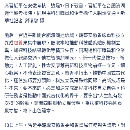
席習近平在安徽考核。這是17日下戰書，習近平在合肥濱湖
迷信城考核時，同現場科研職員和企業擔任人親熱交通。新
華社記者 謝環馳 攝
隨后，習近平離開合肥濱湖迷信城，觀察安徽省嚴重科技立
異成
包養
果集中展現，聽取本地推動科技體系體例機制立
異、加速科技結果轉化等情形先容，同現場科研職員和企業
擔任人親熱交通。他在智能網聯car 、新一代信息技巧、新
動力、人工智能、性命安康等高新科技產物前逐一立足，細
心觀察，不時表達贊賞之意。習近平指出，推動中國式古代
化，迷信技巧要打頭陣，科技立異是殊途同歸。高新技巧是
討不來、要不來的，必需加速完成高程度科技自立自強。科
研任務者是推動中國式古代化的骨干，要拿出“人生能有幾
次搏”的幹勁，鋪開四肢舉動立異發明，為扶植科技強國貢
獻才智、寫下出色篇章。
18日上午，習近平聽取安徽省委和省當局任務報告請示，對