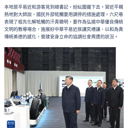
本地居平易近和游客見到總書記，紛紜圍攏下去。習近平親
熱地對大師說，國民外部牴觸要用調停的措施處理。六尺巷
表現了祖先化解牴觸的汗青聰明，要作為弘揚中華優良傳統
文明的教導場合，施展好中華平易近族講究禮讓、以和為貴
傳統美德的感化，營建安身立命的協調社會周遭的狀況。