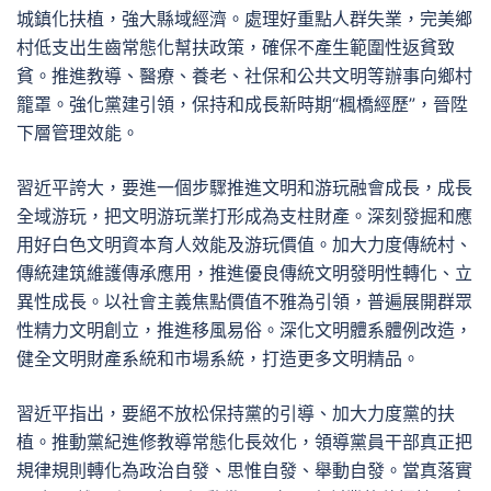
城鎮化扶植，強大縣域經濟。處理好重點人群失業，完美鄉
村低支出生齒常態化幫扶政策，確保不產生範圍性返貧致
貧。推進教導、醫療、養老、社保和公共文明等辦事向鄉村
籠罩。強化黨建引領，保持和成長新時期“楓橋經歷”，晉陞
下層管理效能。
習近平誇大，要進一個步驟推進文明和游玩融會成長，成長
全域游玩，把文明游玩業打形成為支柱財產。深刻發掘和應
用好白色文明資本育人效能及游玩價值。加大力度傳統村、
傳統建筑維護傳承應用，推進優良傳統文明發明性轉化、立
異性成長。以社會主義焦點價值不雅為引領，普遍展開群眾
性精力文明創立，推進移風易俗。深化文明體系體例改造，
健全文明財產系統和市場系統，打造更多文明精品。
習近平指出，要絕不放松保持黨的引導、加大力度黨的扶
植。推動黨紀進修教導常態化長效化，領導黨員干部真正把
規律規則轉化為政治自發、思惟自發、舉動自發。當真落實