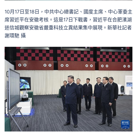
10月17日至18日，中共中心總書記、國度主席、中心軍委主
席習近平在安徽考核。這是17日下戰書，習近平在合肥濱湖
迷信城觀察安徽省嚴重科技立異結果集中展現。新華社記者
謝環馳 攝