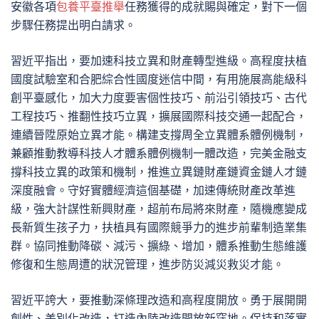
安徽各項
包養平臺推舉
任務獲得的成就賜與確定，對下一個
步驟任務提出明白請求。
習近平指出，要加速科技立異和財產轉型進級。高程度扶植
國度試驗室和合肥綜合性國度迷信中間，有用施展高能級科
創平臺感化，加大力度要害個性技巧、前沿引領技巧、古代
工程技巧、推翻性技巧立異，擴展國際科技交通一起配合，
連續晉陞原始立異才能。構建支撐周全立異體系體例機制，
兼顧推動教導科技人才體系體例機制一體改造，完美金融支
撐科技立異的政策和機制，推進立異鏈財產鏈資金鏈人才鏈
深度融會。守好實體經濟這個基礎，加速傳統財產改革進
級，強大計謀性新興財產，超前布局將來財產，隨機應變成
長新質生孩子力，扶植具有國際競爭力的進步前輩制造業集
群。協同推動降碳、減污、擴綠、增加，體系推動生態維護
修復和生態周遭的狀況管理，進步防災減災救災才能。
習近平誇大，要推動深條理改造和高程度開放。勇于展開開
創性、差別化改造，打造內陸改造開放新窪地。保持和落實