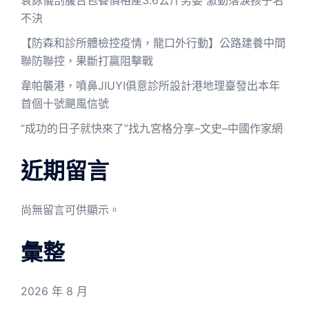
不決
【防森和診所體檢控疫情，龍口外行動】公路建養中間
聯防聯控，果斷打贏阻擊戰
韋帕襲港，噴鼻JIUYI俱意診所設計港地理臺發出本年
首個十號颶風信號
“成功的日子就快來了”找九宮格分享–文史–中國作家網
近期留言
尚無留言可供顯示。
彙整
2026 年 8 月