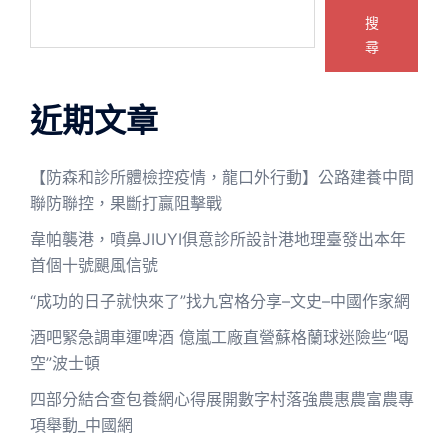
搜
尋
近期文章
【防森和診所體檢控疫情，龍口外行動】公路建養中間
聯防聯控，果斷打贏阻擊戰
韋帕襲港，噴鼻JIUYI俱意診所設計港地理臺發出本年
首個十號颶風信號
“成功的日子就快來了”找九宮格分享–文史–中國作家網
酒吧緊急調車運啤酒 億嵐工廠直營蘇格蘭球迷險些“喝
空”波士頓
四部分結合查包養網心得展開數字村落強農惠農富農專
項舉動_中國網