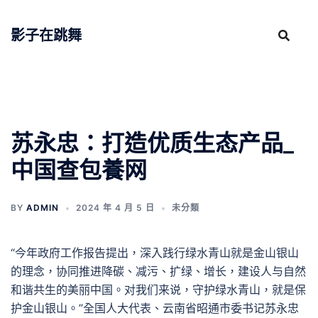
跳
至
影子在跳舞
主
要
內
容
苏永忠：打造优质生态产品_
中国查包養网
BY
ADMIN
2024 年 4 月 5 日
未分類
“今年政府工作报告提出，深入践行绿水青山就是金山银山
的理念，协同推进降碳、减污、扩绿、增长，建设人与自然
和谐共生的美丽中国。对我们来说，守护绿水青山，就是保
护金山银山。”全国人大代表、云南省昭通市委书记苏永忠