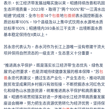
表示，长江经济带发展战略实施以来，昭通持续改善和巩固
生态环境质量，2023年，取得了“两个100%”和“一江清水出
昭通”的成效：全市
包養
14个
包養
地
包養網
表水国控断面水
质达标率100%，19个县级及以上集中式饮用水水源地水质
达标率100%；昭通境内393条长江干支流，出境断面水质
基本稳定保持在Ⅱ类以上。
苏永忠代表认为，赤水河作为长江上游唯一没有修建干流大
坝并保持自然流态的一级支流，生态意义十分重要。
“推进高水平保护，既是落实长江经济带‘生态优先、绿色发
展’的必然要求，也是流域持续健康发展的根本保障。”苏
包
養
永忠代表建议，通过生态产业化、产业生态化，推动巩固
脱贫攻坚成果同乡村振兴有效衔接，不断挖掘赤水河红色文
化和绿色山水旅游资源，统筹推进高水平保护和高质量发
展。昭通市将贯彻落实好进一步推动长江经济带高质量发展
座谈会精神，努力把生态资源优势转化为经济优势，坚持保