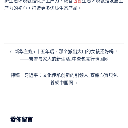
护生态环境就是保护生产力、改善
包養
生态环境就是发展生
产力的初心，打造更多优质生态产品。
文
新华全媒+丨五年后，那个搬出大山的女孩还好吗？
章
——吉雪与家人的新生活_中查包養行情国网
導
覽
特稿丨习近平：文化传承创新的引领人_查甜心寶貝包
養網中国网
發佈留言