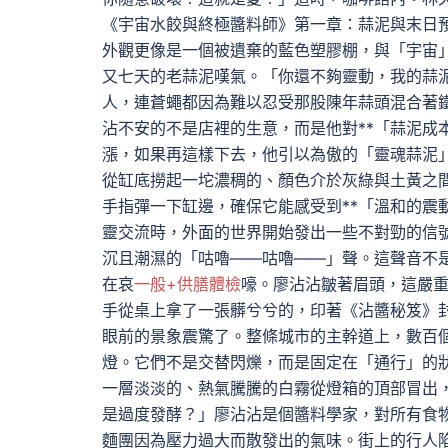
《宇宙水餃與終極醬料師》第一章：蒜泥與末日
外觀更像是一個被遺棄的藍色塑膠棚，與「宇宙
又七天的老蒜泥嘆氣。「你還不夠靈動，我的蒜
人，連蒼蠅都因為難以忍受那股陳年蒜頭混合著
沾不安的不是店裡的生意，而是他對**「蒜泥成
漲，如果再這樣下去，他引以為傲的「靈魂蒜泥
從缸底撈起一坨濃稠的、顏色介於灰綠與土黃之
手指彈一下缸邊，確保它能感受到**「溫和的震
靈交流時，外面的世界開始發出一些不對勁的信
沉且潮濕的「咕嚕——咕嚕——」聲。這聲音不
在哀
一般+供膳體檢
嚎。廖沾沾皺著眉頭，這嚴
手從桌上拿了一張髒兮兮的，印著《沾醬秘笈》
眼前的景象震驚了。整條城市的主幹道上，數百
燈。它們不是交替閃爍，而是固定在「通行」的
一層淡淡的、熱氣騰騰的白霧從燈箱的頂部冒出
是過度發酵？」廖沾沾是個醬料學家，對所有食
麵團因為壓力過大而散發出的氣味。街上的行人