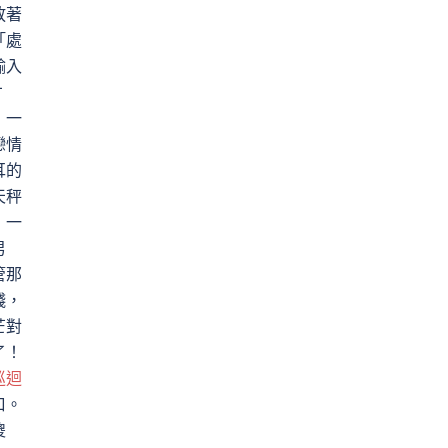
放著
「處
輸入
才
：一
戀情
耳的
天秤
，一
男
管那
錢，
芒對
了！
巡迴
口。
傻