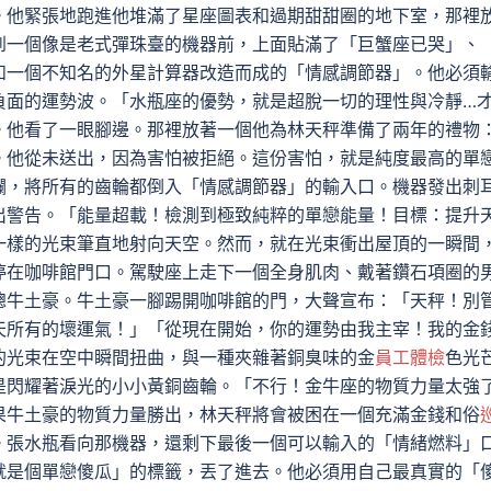
。他緊張地跑進他堆滿了星座圖表和過期甜甜圈的地下室，那裡
到一個像是老式彈珠臺的機器前，上面貼滿了「巨蟹座已哭」、
和一個不知名的外星計算器改造而成的「情感調節器」。他必須
負面的運勢波。「水瓶座的優勢，就是超脫一切的理性與冷靜…
。他看了一眼腳邊。那裡放著一個他為林天秤準備了兩年的禮物
。他從未送出，因為害怕被拒絕。這份害怕，就是純度最高的單
爛，將所有的齒輪都倒入「情感調節器」的輸入口。機器發出刺
出警告。「能量超載！檢測到極致純粹的單戀能量！目標：提升
一樣的光束筆直地射向天空。然而，就在光束衝出屋頂的一瞬間
停在咖啡館門口。駕駛座上走下一個全身肌肉、戴著鑽石項圈的
總牛土豪。牛土豪一腳踢開咖啡館的門，大聲宣布：「天秤！別
天所有的壞運氣！」「從現在開始，你的運勢由我主宰！我的金
的光束在空中瞬間扭曲，與一種夾雜著銅臭味的金
員工體檢
色光
是閃耀著淚光的小小黃銅齒輪。「不行！金牛座的物質力量太強
果牛土豪的物質力量勝出，林天秤將會被困在一個充滿金錢和俗
。張水瓶看向那機器，還剩下最後一個可以輸入的「情緒燃料」
就是個單戀傻瓜」的標籤，丟了進去。他必須用自己最真實的「