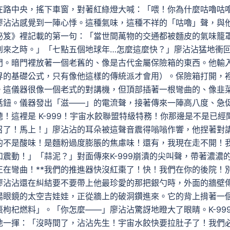
在路中央，搖下車窗，對著紅綠燈大喊：「喂！你為什麼咕嚕咕
廖沾沾感覺到一陣心悸。這種氣味，這種不祥的「咕嚕」聲，與
秘笈》裡記載的第一句：「當世間萬物的交通都被麵皮的氣味籠
到來之時。」「七點五個地球年…怎麼這麼快？」廖沾沾猛地衝
門。暗門裡放著一個老舊的、像是古代金屬保險箱的東西。他輸
界的基礎公式，只有像他這樣的傳統派才會用）。保險箱打開，
。這儀器很像一個老式的對講機，但頂部插著一根彎曲的、像韭
話鈕。儀器發出「滋——」的電流聲，接著傳來一陣高八度、急
！這裡是 K-999！宇宙水餃聯盟特級特務！你那邊是不是已經
召了！馬上！」廖沾沾的耳朵被這聲音震得嗡嗡作響，他捏著對
的不是酸味！是麵粉過度膨脹的焦慮味！還有，我現在走不開！
震動！」「蒜泥？」對面傳來K-999崩潰的尖叫聲，帶著濃濃
正在彎曲！**我們的推進器快沒紅棗了！快！我們在你的後院！
廖沾沾還在糾結要不要帶上他最珍愛的那把銀勺時，外面的牆壁
陽眼鏡的太空吉娃娃，正從牆上的破洞鑽進來。它的背上揹著一
枸杞燃料」。「你怎麼——」廖沾沾驚訝地瞪大了眼睛。K-99
地一揮：「沒時間了，沾沾先生！宇宙水餃快要拉肚子了！我們