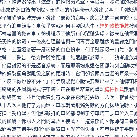
進器。推進器發出「滋滋」的輕微煎煮聲，伴隨著一股濃郁的蔘
從撞出來的洞口衝向後院。王醋狂的醋罐機器人發出尖叫：「別想
盤子被醋酸氣波震碎，發出了最後的哀鳴。廖沾沾的宇宙冒險，
《平行泊車維度：車位爭奪戰》何手殘的人生，
巡迴體檢推薦
被
那輛老舊的掀背車，彷彿繼承了他所有的駕駛焦慮，從未在他需
最恐怖的挑戰，一條夾在理髮店與一間專賣金屬雕像的畫廊之間
車格，上面還灑著一層可疑的白色粉末。何手殘深吸一口氣。將
女聲：「警告，後方障礙物距離：無限趨近於零。」「請考慮放
。他最討厭的不是語音系統，而是那兩塊永遠在關鍵時刻自動收
菲的銅製獨角獸雕像之間的距離時，它們卻像兩片羞澀的耳朵一
了，反正你也停不好。」何手殘感覺心臟快要跳出來了。他轉頭
斑鐵網的多層機械式停車塔，正在那片窄巷的盡頭
健檢推薦
散發
位始終空著，並且傳說只要有人敢在它面前失敗十八次，就會被
第十八次。他打了方向盤，車頭朝著銅獨角獸的方向猛地偏轉。
有撞上獨角獸，但他那顫抖的車尾卻擦到了停車塔三號車位入口
柔的碰觸，像戀人之間的耳語。接著，一道濃郁的、像薄荷口香
瞬間吞噬了何手殘和他的掀背車。光芒消失後，窄巷恢復了平靜