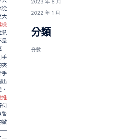
巨大
2023 年 8 月
緊從
2022 年 1 月
巨大
健檢
分類
性兒
不是
惡
分數
何手
的夾
新手
開出
態，
檢推
著何
車警
的掀
——
了一