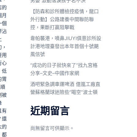
男嬰 激動落淚孩子名不決
店的
【防森和診所體檢控疫情，龍口
個月
外行動】公路建養中間聯防聯
一個
控，果斷打贏阻擊戰
廖沾
韋帕襲港，噴鼻JIUYI俱意診所設
上
計港地理臺發出本年首個十號颶
勺，
風信號
要用
行心
“成功的日子就快來了”找九宮格
、低
分享–文史–中國作家網
的胃
酒吧緊急調車運啤酒 億嵐工廠直
，順
營蘇格蘭球迷險些“喝空”波士頓
刻被
綠
近期留言
且有
？還
大的
尚無留言可供顯示。
，都