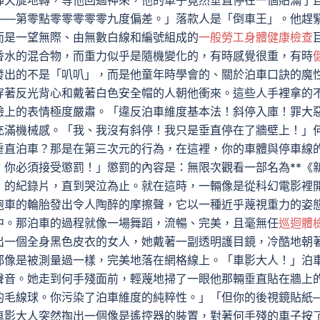
陣天旋地轉，等他回過神來，他的車子竟然垂直停在一個貼滿了
——第零點零零零零零九度偏差。」落款人是「倒車王」。他趕
而是一望無際、由無數白線和編號組成的
一般勞工身體健康檢查
香水的混合物，而重力似乎是隨機變化的，有時感覺很重，有時
發出的不是「叭叭」，而是他童年時學會的、關於泊車口訣的魔
穿著反光背心和戴著白色安全帽的人朝他衝來。這些人手裡拿的
臉上的表情極度嚴肅。「違反泊車維度基本法！斜停入庫！罪大
充滿機械感。「我、我沒有斜停！我只是垂直停在了牆壁上！」
垂直泊車？那是在第三次元的行為，在這裡，你的車體與停車線
，你必須接受懲罰！」懲罰的內容是：無限次觀看一部名為**《
》的紀錄片，直到哭泣為止。就在這時，一輛像是從科幻電影裡
跑車的輪胎發出令人陶醉的摩擦聲，它以一種近乎蔑視重力的姿
中。那泊車的過程就像一場舞蹈，流暢、完美，且毫無任
巡迴體
走出一個全身黑色皮衣的女人，她戴著一副透明護目鏡，冷酷地朝
都像是被測量過一樣，完美地落在網格線上。「車影大人！」泊
聲音。她走到何手殘面前，輕蔑地掃了一眼他那輛垂直貼在牆上
的毛線球。你污染了泊車維度的純粹性。」「但你的後視鏡貼紙
車影大人突然掏出一個像是遙控器的裝置，對著何手殘的車子按