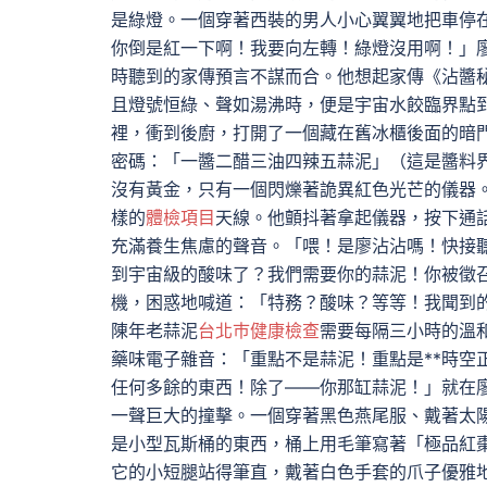
是綠燈。一個穿著西裝的男人小心翼翼地把車停
你倒是紅一下啊！我要向左轉！綠燈沒用啊！」
時聽到的家傳預言不謀而合。他想起家傳《沾醬
且燈號恒綠、聲如湯沸時，便是宇宙水餃臨界點
裡，衝到後廚，打開了一個藏在舊冰櫃後面的暗
密碼：「一醬二醋三油四辣五蒜泥」（這是醬料
沒有黃金，只有一個閃爍著詭異紅色光芒的儀器
樣的
體檢項目
天線。他顫抖著拿起儀器，按下通
充滿養生焦慮的聲音。「喂！是廖沾沾嗎！快接聽
到宇宙級的酸味了？我們需要你的蒜泥！你被徵
機，困惑地喊道：「特務？酸味？等等！我聞到
陳年老蒜泥
台北巿健康檢查
需要每隔三小時的溫和
藥味電子雜音：「重點不是蒜泥！重點是**時空
任何多餘的東西！除了——你那缸蒜泥！」就在
一聲巨大的撞擊。一個穿著黑色燕尾服、戴著太
是小型瓦斯桶的東西，桶上用毛筆寫著「極品紅棗
它的小短腿站得筆直，戴著白色手套的爪子優雅