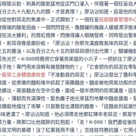
股極致尖銳、刺鼻的酸氣猛地從店門口灌入，伴隨著一個狂妄自
百分之九十九點九九的醋，才是真理！」廖沾沾知道，這是他的
迫從他對蒜泥的焦慮中，正式開始了。一個狂妄
巡迴健康管理中
被極端的酸氣扭曲。一個閃閃發光、像醋罐的機器人緩緩漂浮進
醋狂派大勝利」的霓虹燈牌，閃爍得讓人眼睛發疼，同時發出警
弄，刺耳得像是磨砂紙。「廖沾沾！你那充滿腐敗氣味的蒜泥，
之五的醬油，以及百分之九十五的邪惡蒜頭付出代價！」醋罐機
色光芒。K-999特務用它穿著燕尾服的小爪子，一把抓住了廖
離子炮！專門用來溶解有機發酵物的！」「它會把你的蒜泥在零
一般勞工身體健康檢查
「不准動我的蒜泥！」廖沾沾發出了醬料
速度，從旁邊的麵粉堆中抓起了兩團麵皮。麵皮被他用氣功般的
地擲出，兩張麵皮在空中交疊，變成一個半透明的防禦護盾。這
盾」，薄韌而充滿彈性。藍色離子炮光束猛烈地擊中麵皮護盾，
奇蹟般地擋住了攻擊，只是散發出濃郁的麵香。「這麵皮的延展
中藥味更濃了。廖沾沾知道，他必須帶走他那缸陳年老蒜泥，那是
力量，將那口比他還胖的缸抱起。「走！K-999！我們要從後
料是文明的基礎！沒了紅棗我飛不遠！」吉娃娃特務抗議。它用