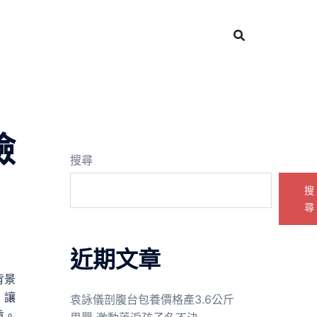
檢
搜尋
搜
尋
近期文章
背景
，讓
袁詠儀剖腹台包養價格產3.6公斤
重。