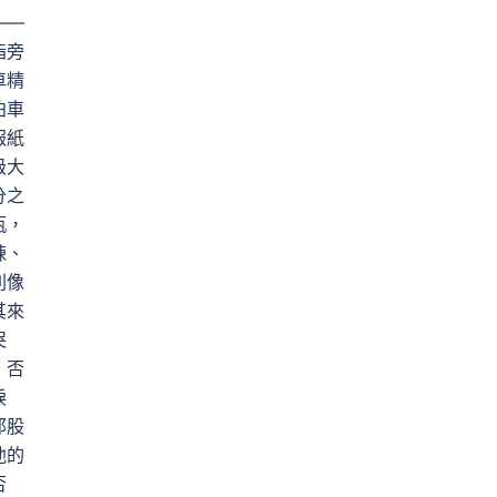
——
指旁
車精
泊車
報紙
級大
分之
瓶，
棟、
則像
其來
哭
，否
淚
那股
他的
否