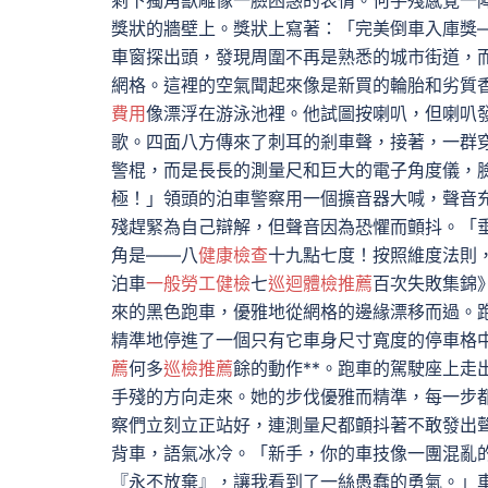
剩下獨角獸雕像一臉困惑的表情。何手殘感覺一
獎狀的牆壁上。獎狀上寫著：「完美倒車入庫獎
車窗探出頭，發現周圍不再是熟悉的城市街道，
網格。這裡的空氣聞起來像是新買的輪胎和劣質
費用
像漂浮在游泳池裡。他試圖按喇叭，但喇叭
歌。四面八方傳來了刺耳的剎車聲，接著，一群
警棍，而是長長的測量尺和巨大的電子角度儀，
極！」領頭的泊車警察用一個擴音器大喊，聲音
殘趕緊為自己辯解，但聲音因為恐懼而顫抖。「
角是——八
健康檢查
十九點七度！按照維度法則
泊車
一般勞工健檢
七
巡迴體檢推薦
百次失敗集錦
來的黑色跑車，優雅地從網格的邊緣漂移而過。
精準地停進了一個只有它車身尺寸寬度的停車格
薦
何多
巡檢推薦
餘的動作**。跑車的駕駛座上
手殘的方向走來。她的步伐優雅而精準，每一步
察們立刻立正站好，連測量尺都顫抖著不敢發出
背車，語氣冰冷。「新手，你的車技像一團混亂
『永不放棄』，讓我看到了一絲愚蠢的勇氣。」