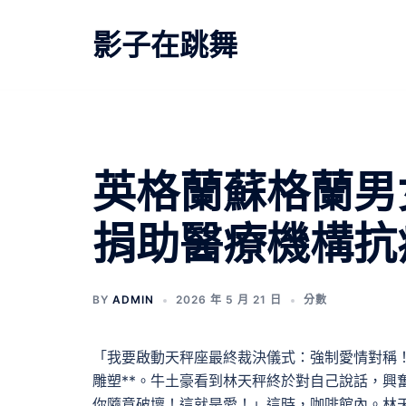
跳
至
影子在跳舞
主
要
內
容
英格蘭蘇格蘭男
捐助醫療機構抗
BY
ADMIN
2026 年 5 月 21 日
分數
「我要啟動天秤座最終裁決儀式：強制愛情對稱
雕塑**。牛土豪看到林天秤終於對自己說話，興
你隨意破壞！這就是愛！」這時，咖啡館內。林