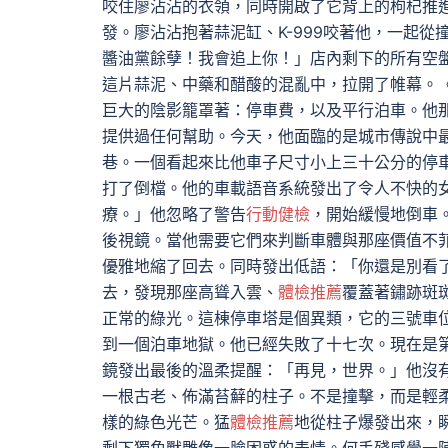
咬住廖沾沾的衣領，同時開啟了它背上的枸杞推
發。廖沾沾抱著蒜泥缸、K-999咬著他，一起
醬油黨餘孽！我會追上你！」店內剩下的所有空
這片蒜泥、中藥和醋酸的混亂中，拉開了帷幕。
巨大的陰影籠罩著：停車費，以及平行泊車。他
提供過任何幫助。今天，他面臨的是城市傳說中
巷。一個看起來比他車子尺寸小上三十公分的停
打了倒檔。他的車載語音系統發出了令人不快的
療。」他忽略了警告
行動健檢
，開始緩慢地倒車
後視鏡。當他需要它們來判斷車體與那座價值不
優雅地縮了回去。同時發出低語：「你還是別看
去，發現那座高聳入雲、
體檢推薦
覆蓋著鏽跡斑
正常的綠光。這棟停車塔是個異類，它的三號車
到一個泊車地獄。他已經失敗了十七次。現在是
鏡發出最後的溫柔提醒：「再見，世界。」他沒
一根古老、佈滿苔蘚的柱子。不是撞擊，而是輕
樣的綠色光芒。猛
體檢推薦
地從柱子爆發出來，