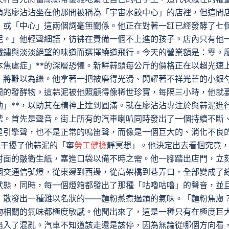
預兆廖沾沾坐在他那間被稱為「宇宙水餃中心」的店裡，但這間
」或「中心」這兩個詞毫無關係。他正在對著一缸已經發酵了七
泥。」他輕聲細語，彷彿在責備一個不上進的孩子。店內只有他
鐵鏽與淡淡絕望的味道而選擇繞道飛行。今天的營業額是：零。
本焦慮症」**的深層恐懼。新鮮蒜頭每公斤的價格正在以超光速
」將難以為繼。他拿著一把被磨得光滑、閃耀著不祥光芒的小銀
間的發酵物。這蒜泥被他照顧得像稀世珍寶，每隔三小時，他就
動」**，以助其在精神上達到圓滿。就在廖沾沾專注於與蒜泥進
號。首先是聲音。街上所有的汽車喇叭同時發出了一個持續不斷
是引擎聲，也不是正常的鳴笛聲，而像是一個巨大的、消化不良
重干擾了他蒜泥的「寧
勞工健檢
靜冥想」。他決定出去看個究竟
封面的皺衛生紙，塞進口袋以備不時之需。他一腳踏出店門，立
個交通信號燈，從東邊到西邊，從高架橋到巷弄口，全部變成了
狀態，同時，每一個燈箱都發出了那種「咕嚕咕嚕」的聲音，並
，散發出一種難以名狀的——麵粉蒸煮過頭的氣味。「麵粉焦慮
物相關的氣味都極度敏感。他聞出來了，這是一種只有在極度巨
陷入了混亂。汽車不知道該走還是該停，因為無論從哪個方向看