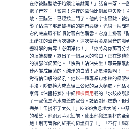
在你被醋酸離子炮鎖定前離開！」話音未落，一
電子音效：「警告！這裡的醬油比例嚴重失衡！
敵，王醋狂，已經找上門了。他的宇宙冒險，被
影子佔滿了那扇被撞破的牆門邊緣，光線一瞬間
它的底座還不斷噴射著白色醋霧。它身上掛著「
王醋狂的聲音再次響起，這次帶著金屬回音的嘲
醬料學的侮辱！必須淨化！」「你將為你那百分
的頂端裂開，露出了一個巨大的管口，正在聚積藍
的褲腳催促著他。「快點！沾沾先生！那是醋酸
秒內變成無菌的、純淨的白醋！那是浩劫啊！」
對待信仰般的怒吼。他以一種專業包水餃的極限
手法，瞬間擴大成直徑三公尺的巨大麵皮。他猛
家傳《沾醬秘笈》中記
體檢費用
載的「水餃皮護
了一聲像是汽水開蓋的聲音。護盾劇烈震動，但
完美！但撐不了太久！」K-999焦急地大喊，
的希望。他跑到蒜泥缸前，使出他搬運食材的全部
跑！別再管你的紅棗枸杞燃料了！」「不行！燃