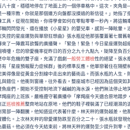
百八十度，穩穩地停在了地面上的一個停車格中。這次，夾角是
是一種宗教，你就是那個連方向盤都沒摸過的新信徒。」她指了
練工具，從現在開始，你得學會如何在零點零零一秒內，將這輛
那輛閃閃發光、還在播放《小星星》的嬰兒車，感到一陣眩暈。
《失控的星座運勢與單戀狂想曲》張水瓶從他那張覆蓋著七層舊
傳來了一陣震耳欲聾的廣播聲。「緊急！緊急！今日星座運勢超
個噴嚏，您的戀愛機率從昨日的百分之九十九點九，陡降至負百
歷中年危機的雙子座，充滿了戲劇
一般勞工體檢
性的絕望。張水
患有「星座預報壓力症候群」後的標準反應。他單戀著住在隔壁
完美得像是從黃金分割線中走出來的藝術品。而張水瓶的人生，
亂與錯位。他衝到窗邊，往外看去。整座城市已經因為這個突如
雙魚座們，開始不受控制地流下鹹鹹的海水淚，他們無法停止地
摩羯座的上班族，嚴格遵守著廣播中「摩羯座今天適合原地踏步
座正
巡檢推薦
整齊地站在原地，他們的鞋子裡裝滿了已經潮濕的
到胃部一陣翻騰，他知道這代表著什麼。林天秤的運勢越差，他
實體化。上次林天秤的戀愛運勢跌至百分之二十，張水瓶就發現
色蘑菇。他必須在今天結束前，將林天秤的運勢至少提升到零。