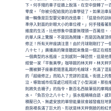
下。何手殘的車子從牆上脫落，在空中旋轉了一
零度。「你被分配給我的泊車學徒了。如果泊車
邊一輛像是巨型嬰兒車的改造車：「這是你的訓
準停入對面的針眼大小的車位裡。」何手殘看著
維度的生活，比他想象中還要無理頭一百萬倍。
的單人床上驚醒，不是因為鬧鐘，而是因為屋頂
修正！所有天秤座請注意！由於月球剛剛打了一
八十七！」廣播員的聲音聽起來像是一個正在經
一個典型的水瓶座，立刻感到一陣恐慌，這是他
經營一家「平衡美學」咖啡館的林天秤。林天秤
一團被獅子座暴君隨意亂踢的毛線球，充滿了混
的「超級修正」而陷入了荒謬的混亂。街道上的
泣，導致城市低窪處已經形成了小型潟湖。那些
則將失去襪子」的指令。數百名西裝筆挺的摩羯
水。「負百分之八十七？」張水瓶喃喃自語，感
積壓已久、無處安放的單戀能量就會越發瘋狂地
廚房裡長滿了巨大的、形狀是林天秤側臉的粉紅