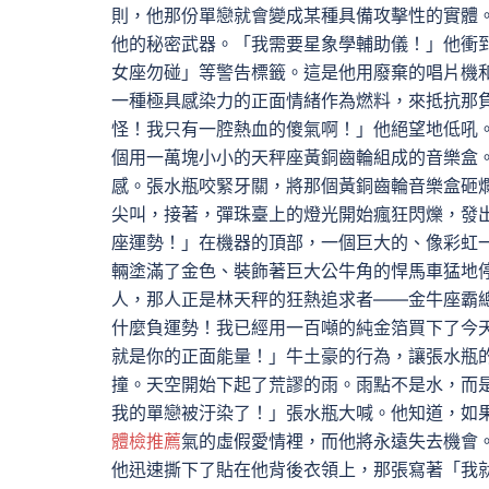
則，他那份單戀就會變成某種具備攻擊性的實體
他的秘密武器。「我需要星象學輔助儀！」他衝
女座勿碰」等警告標籤。這是他用廢棄的唱片機
一種極具感染力的正面情緒作為燃料，來抵抗那
怪！我只有一腔熱血的傻氣啊！」他絕望地低吼
個用一萬塊小小的天秤座黃銅齒輪組成的音樂盒
感。張水瓶咬緊牙關，將那個黃銅齒輪音樂盒砸
尖叫，接著，彈珠臺上的燈光開始瘋狂閃爍，發
座運勢！」在機器的頂部，一個巨大的、像彩虹
輛塗滿了金色、裝飾著巨大公牛角的悍馬車猛地
人，那人正是林天秤的狂熱追求者——金牛座霸
什麼負運勢！我已經用一百噸的純金箔買下了今
就是你的正面能量！」牛土豪的行為，讓張水瓶
撞。天空開始下起了荒謬的雨。雨點不是水，而
我的單戀被汙染了！」張水瓶大喊。他知道，如
體檢推薦
氣的虛假愛情裡，而他將永遠失去機會
他迅速撕下了貼在他背後衣領上，那張寫著「我