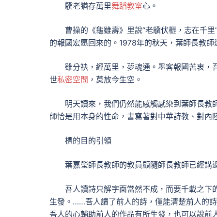
驥老猶存萬里
舞蹈教室
心。
曹操的《龜雖壽》里說“老驥伏櫪，志在千里
的報國宏愿回來的。1978年的秋天，葉師長教
雖分袂，經萬里，夢魂通。墨客報國苦衷，
世
私密空間
，莫放今生空。
明天讀來，我們仍然能感觸感染到葉師長教
師恰是用本身的性命，書寫著對中華詩教、對內
標的目的引領
葉嘉瑩師長教師的教員顧隨師長教師已經講
吾人讀詩只解字面當然不成，而要千載之下
生發。……吾人讀了前人的詩，僅能清楚前人的
吾人的心輔助前人的作品有所生發，也可以說前