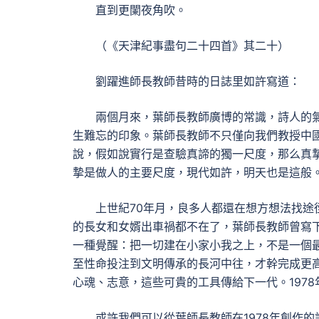
直到更闌夜角吹。
（《天津紀事盡句二十四首》其二十）
劉躍進師長教師昔時的日誌里如許寫道：
兩個月來，葉師長教師廣博的常識，詩人的
生難忘的印象。葉師長教師不只僅向我們教授中
說，假如說實行是查驗真諦的獨一尺度，那么真
摯是做人的主要尺度，現代如許，明天也是這般
上世紀70年月，良多人都還在想方想法找途徑
的長女和女婿出車禍都不在了，葉師長教師曾寫
一種覺醒：把一切建在小家小我之上，不是一個
至性命投注到文明傳承的長河中往，才幹完成更
心魂、志意，這些可貴的工具傳給下一代。197
或許我們可以從葉師長教師在1978年創作