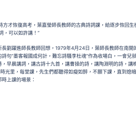
那時方才恢復高考，葉嘉瑩師長教師的古典詩詞課，給逐步恢回生
詞，可以如許講！”
長劉躍進師長教師回想，1979年4月24日，葉師長教師在南開
詩句“墨客報國成何計，難忘詩騷李杜魂”作為收場白，一會兒
詩，早晨講詞，講古詩十九首，講曹操的詩，講陶淵明的詩，講
的時光里，每堂課，先生們都聽得如癡如醉，不願下課，直到熄
那時上課的場景：