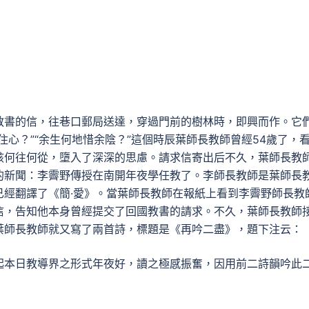
教書的信，往巷口郵局送達，穿過門前的樹林時，即興而作。它
心？”“余生何地惜余陰？”這個時辰葉師長教師曾經54歲了，
該何往何從，墮入了深深的思慮。請求信寄出后不久，葉師長教
的新聞：李霽野傳授在南開年夜學任教了。李師長教師是葉師長
已經翻譯了《簡·愛》。當葉師長教師在報紙上看到李霽野師長教
信，告知他本身曾經提交了回國教書的請求。不久，葉師長教師
葉師長教師就又寫了兩首詩，標題是《再吟二盡》，題下注云：
起本日教導界之形式年夜好，讀之極感振奮，因用前二詩韻吟此