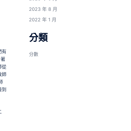
2023 年 8 月
2022 年 1 月
分類
們有
分數
看著
師從
教師
師
接到
二