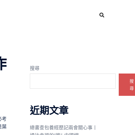
作
搜尋
搜
尋
近期文章
必考
是葉
總書查包養經歷記兩會關心事丨