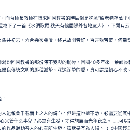
”，而葉師長教師在請求回國教書的時辰倒是抱著“驥老猶存萬里心
師還寫下了一首《水調歌頭·秋天有懷國際外各地友人》，下闋有云
吾輩共初志。六合幾次翻覆，終見故園春好，百卉競芳叢。何幸
師渴盼回國教書的那份時不我與的恥辱。回國40多年來，葉師長
陸優良傳統文明的那種誠摯、深邃深摯的愛，真可謂是初心不改
過：
的人能領會千載而上之人的詩心。但是這也還不敷，必需要從其
詩心又管什么事兒？必需有生發，才得施展而光年夜之。……可以
人的作品輔助吾人的心有所生發。這就是互為人緣。（《中國經