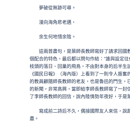
夢破從無跡可尋。
漫向海角悲老邁，
余生何地惜余陰。
這兩首盡句，是葉師長教師寫好了請求回國
個配合的特色，最后都以問句作結：“誰與設定往住
枝頭的落日、回巢的飛鳥，不由對本身的后半生
《國民日報》（海內版）上看到了一則令人振奮
的教員顧隨師長教師的老友，也是魯迅的門生，
的新聞，非常高興，當即給李師長教師寫了一封
了李師長教師的回信，說內陸情勢年夜好，于是
寫成前二詩后不久，偶接國際友人來信，說
盡。