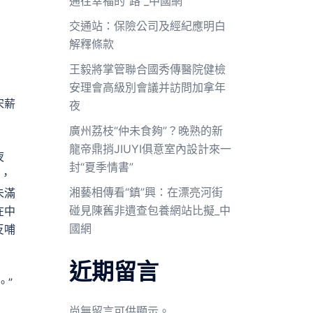
通往幸福的“路”_中國網
交通站：保險公司及經紀應明白
解釋條款
王毅將掌管聯合國秀傳醫院健檢
安理會高級別會議并訪問加拿年
宋薪
夜
廣州荔枝“仲未食夠”？晚熟的新
龍帝鼎捎JIUYI俱意室內設計來一
夜
封“夏季情書”
弟，
湘藝相傳看“鎮”興：在漂亮河街
未滿
碰見陳舊非遺查包養網站比擬_中
在中
國網
反哺
近期留言
。”
尚無留言可供顯示。