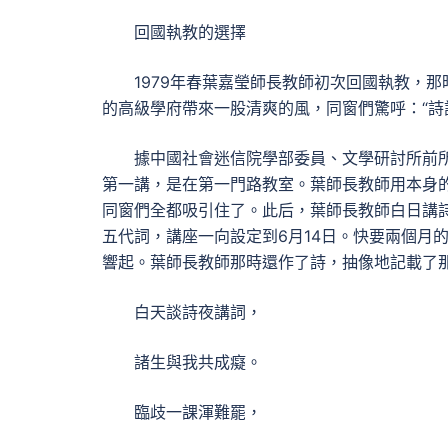
回國執教的選擇
1979年春葉嘉瑩師長教師初次回國執教，
的高級學府帶來一股清爽的風，同窗們驚呼：“詩
據中國社會迷信院學部委員、文學研討所前所
第一講，是在第一門路教室。葉師長教師用本身的
同窗們全都吸引住了。此后，葉師長教師白日講
五代詞，講座一向設定到6月14日。快要兩個月
響起。葉師長教師那時還作了詩，抽像地記載了
白天談詩夜講詞，
諸生與我共成癡。
臨歧一課渾難罷，