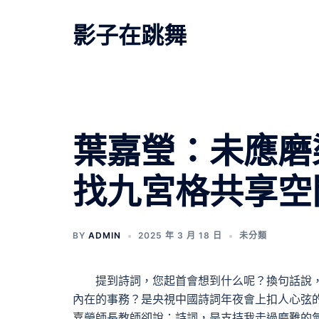
跳
至
影子在跳舞
主
要
內
容
葉嘉瑩：未應磨
找九宮格共享空
BY
ADMIN
2025 年 3 月 18 日
未分類
提到詩詞，您起首會想到什么呢？換句話說
內在的事務？是央視中國詩詞年夜會上扣人心弦
嘉瑩師長教師卻說：詩詞，是支持我走過磨難的