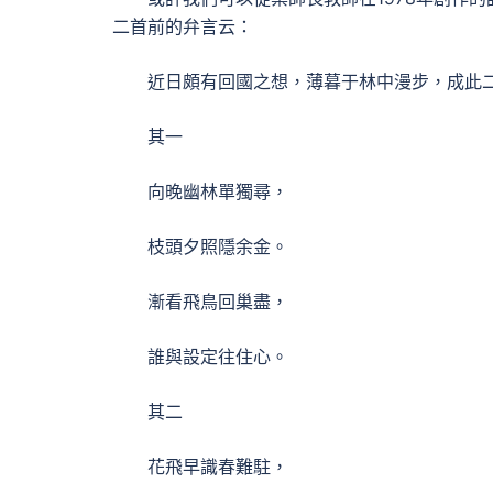
二首前的弁言云：
近日頗有回國之想，薄暮于林中漫步，成此
其一
向晚幽林單獨尋，
枝頭夕照隱余金。
漸看飛鳥回巢盡，
誰與設定往住心。
其二
花飛早識春難駐，