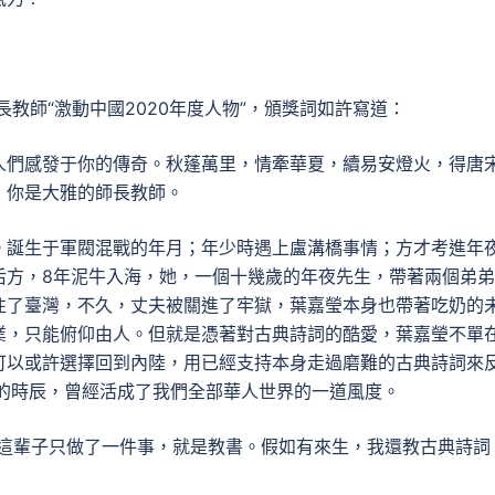
長教師“激動中國2020年度人物”，頒獎詞如許寫道：
人們感發于你的傳奇。秋蓬萬里，情牽華夏，續易安燈火，得唐
，你是大雅的師長教師。
。誕生于軍閥混戰的年月；年少時遇上盧溝橋事情；方才考進年
后方，8年泥牛入海，她，一個十幾歲的年夜先生，帶著兩個弟
往了臺灣，不久，丈夫被關進了牢獄，葉嘉瑩本身也帶著吃奶的
業，只能俯仰由人。但就是憑著對古典詩詞的酷愛，葉嘉瑩不單
可以或許選擇回到內陸，用已經支持本身走過磨難的古典詩詞來
歲的時辰，曾經活成了我們全部華人世界的一道風度。
這輩子只做了一件事，就是教書。假如有來生，我還教古典詩詞