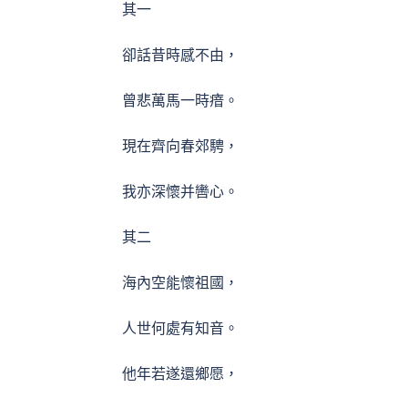
其一
卻話昔時感不由，
曾悲萬馬一時瘖。
現在齊向春郊騁，
我亦深懷并轡心。
其二
海內空能懷祖國，
人世何處有知音。
他年若遂還鄉愿，