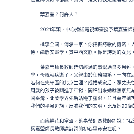
葉嘉瑩？何許人？
2021年頭，中心播送電視總臺授予葉嘉瑩師
桃李全國，傳承一家。你挖掘詩歌的機密，
傳，繼靜安盡學，貫中西文脈。你是詩詞的女兒
葉嘉瑩師長教師確切經過的事況過良多患難
學，母親就病逝了，父親由於任務關系，一向在
若何在失守區的北京生涯？成婚成家后，隨丈夫
周歲的孩子被關進了牢獄，開釋出來她就無家無
國臺灣、北美學界先后站穩了腳跟，並且暮年還
我們的平易近族、反哺我們的文明，比及她90
面臨鮮花和掌聲，葉嘉瑩師長教師卻說：“我
葉嘉瑩師長教師講詩詞的初心畢竟安在呢？