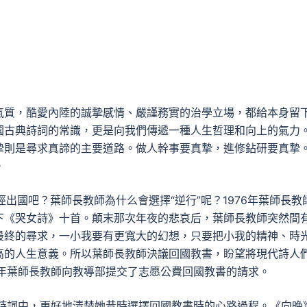
氣質，酷愛內陸的誠摯感情、嚴謹務實的治學立場，都給本身留
國古典詩詞的常識，更是向我們傳遞一種人生哲理和向上的氣力
摯則是尋求真諦的主要道路。做人幹事要真摯，進修鉆研要真摯
。
出國吧？葉師長教師為什么會選擇“逆行”呢？1976年葉師長教
下《哭女詩》十首。顛末那次年夜的悲哀后，葉師長教師突然間
最終的尋求，一小我要有更寬大的幻想，只要把小我的精神、時
高的人生意義。所以葉師長教師決議回國教書，盼望將現代詩人
8年葉師長教師向教導部提交了志愿公費回國教書的請求。
的詩詞中，更好地清楚她昔時選擇回國教書時的心路過程。《向晚