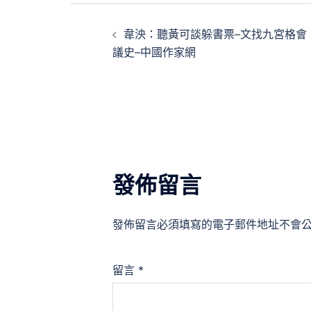
文
韋泱：聽黃可談躲書票–文找九宮格會
章
議史–中國作家網
導
覽
發佈留言
發佈留言必須填寫的電子郵件地址不會
留言
*