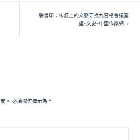
躲書印：朱痕上的文脈守找九宮格會議室
護–文史–中國作家網
公開。
必填欄位標示為
*