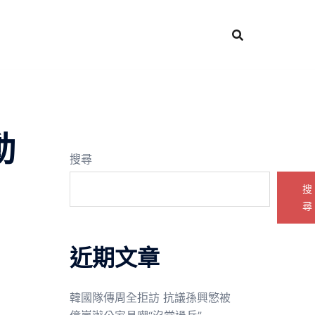
動
搜尋
搜
尋
近期文章
韓國隊傳周全拒訪 抗議孫興慜被