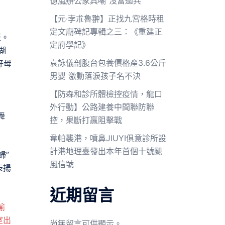
億嵐辦公家具嘲“沒當過兵”
【元·孛朮魯翀】正找九宮格時租
定文廟碑記專輯之三：《重建正
辰。
定府學記》
湖
袁詠儀剖腹台包養價格產3.6公斤
好母
男嬰 激動落淚孩子名不決
【防森和診所體檢控疫情，龍口
外行動】公路建養中間聯防聯
舞
控，果斷打贏阻擊戰
韋帕襲港，噴鼻JIUYI俱意診所設
計港地理臺發出本年首個十號颶
婦”
風信號
表揚
近期留言
瑜
室出
尚無留言可供顯示。