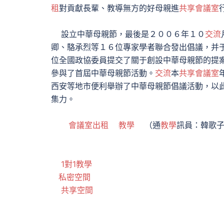
租
對貢獻長輩、教導無方的好母親進
共享會議室
設立中華母親節，最後是２００６年１０
交流
卿、駱承烈等１６位專家學者聯合發出倡議，并
位全國政協委員提交了關于創設中華母親節的提
參與了首屆中華母親節活動。
交流
本
共享會議室
西安等地市便利舉辦了中華母親節倡議活動，以
集力。
會議室出租
教學
（通
教學
訊員：韓歌子1
1對1教學
私密空間
共享空間