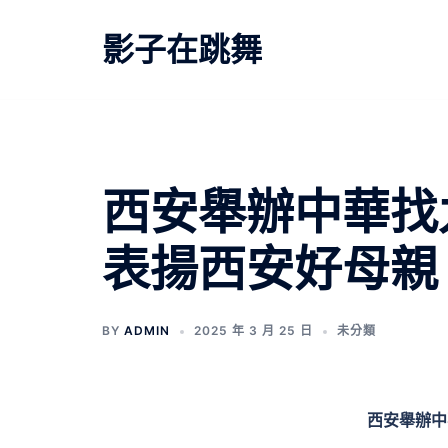
跳
至
影子在跳舞
主
要
內
容
西安舉辦中華找
表揚西安好母親
BY
ADMIN
2025 年 3 月 25 日
未分類
西安舉辦中