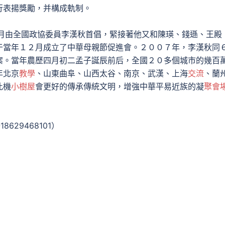
行表揚獎勵，并構成軌制。
月由全國政協委員李漢秋首倡，緊接著他又和陳瑛、錢遜、王殿
于當年１２月成立了中華母親節促進會。２００７年，李漢秋同
案。當年農歷四月初二孟子誕辰前后，全國２０多個城市的幾百
年北京
教學
、山東曲阜、山西太谷、南京、武漢、上海
交流
、蘭
此機
小樹屋
會更好的傳承傳統文明，增強中華平易近族的凝
聚會
8629468101）