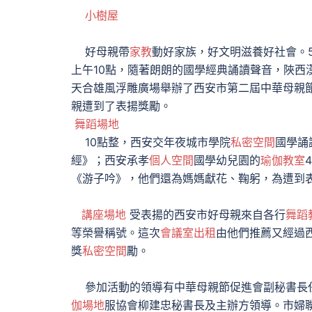
小樹屋
好母親帶
家教
動好家族，好文明滋養好社會。5
上午10點，隨著朗朗的國學經典誦讀聲音，陜西
天合雄風浮雕廣場舉辦了西安市第二屆中華母親節
親遭到了表揚獎勵。
舞蹈場地
10點整，西安交年夜城市學院
私密空間
國學誦
經》；西安承孝
個人空間
國學幼兒園的
瑜伽教室
《游子吟》，他們還為媽媽獻花、鞠躬，為遭到
講座場地
受表揚的西安市好母親來自各行
舞蹈
等榮譽稱號。這次
會議室出租
由他們推薦又經過
獎
私密空間
勵。
參加活動的領導有中華母親節促進會副秘書長
伽場地
服協會柳建忠秘書長及主辦方領導。市婦