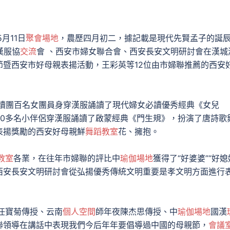
月11日
聚會場地
，農歷四月初二，據記載是現代先賢孟子的誕
漢服協
交流
會 、西安市婦女聯合會、西安長安文明研討會在漢城
暨西安市好母親表揚活動，王彩英等12位由市婦聯推薦的西安
讀團百名女團員身穿漢服誦讀了現代婦女必讀優秀經典《女兒
40多名小伴侶穿漢服誦讀了啟蒙經典《門生規》，扮演了唐詩歌
表揚獎勵的西安好母親鮮
舞蹈教室
花、擁抱。
教室
各業，在往年市婦聯的評比中
瑜伽場地
獲得了“好婆婆”“好媳
西安長安文明研討會從弘揚優秀傳統文明重要是孝文明方面進行
任寶菊傳授、云南
個人空間
師年夜陳杰思傳授、中
瑜伽場地
國漢
聯領導在講話中表現我們今后年年要倡導過中國的母親節，
會議