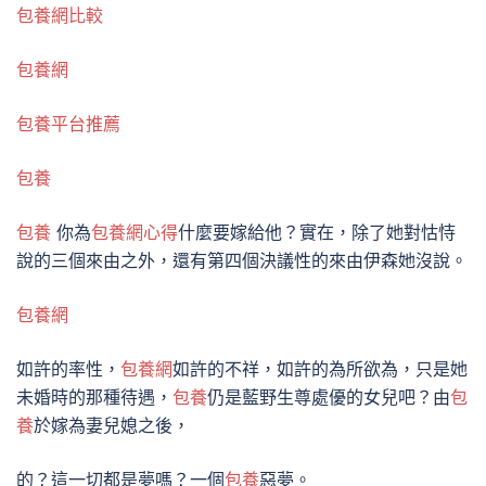
包養網比較
包養網
包養平台推薦
包養
包養
你為
包養網心得
什麼要嫁給他？實在，除了她對怙恃
說的三個來由之外，還有第四個決議性的來由伊森她沒說。
包養網
如許的率性，
包養網
如許的不祥，如許的為所欲為，只是她
未婚時的那種待遇，
包養
仍是藍野生尊處優的女兒吧？由
包
養
於嫁為妻兒媳之後，
的？這一切都是夢嗎？一個
包養
惡夢。