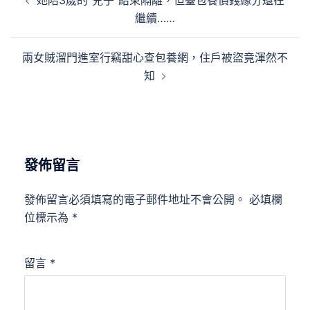
她陪3歲的“兒子”結束隔離，但臺包養價錢緣分還在
章
繼續……
導
覽
兩女賊溜門進室行竊甜心查包養網，住戶被盜竟渾然不
知
發佈留言
發佈留言必須填寫的電子郵件地址不會公開。
必填欄
位標示為
*
留言
*