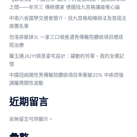
之間——牟宗三 傳統儒家 德國找九宮格講座唯心論
中南六省國學交通會簡介、找九宮格組織辦法及首屆主
席團名單
勿洛排屋掉火 一家三口吸進濃秀傳醫院體檢項目煙送
院治療
羅玉通JIUYI俱意豪宅設計：躍動的芳華，我的全運記
憶
中國冠病陽性秀傳醫院體檢項目率衝破20% 中疾控強
調屬周期性波動
近期留言
尚無留言可供顯示。