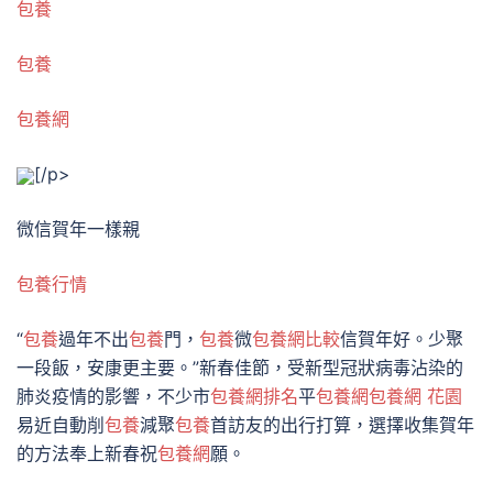
包養
包養
包養網
[/p>
微信賀年一樣親
包養行情
“
包養
過年不出
包養
門，
包養
微
包養網比較
信賀年好。少聚
一段飯，安康更主要。”新春佳節，受新型冠狀病毒沾染的
肺炎疫情的影響，不少市
包養網排名
平
包養網
包養網 花園
易近自動削
包養
減聚
包養
首訪友的出行打算，選擇收集賀年
的方法奉上新春祝
包養網
願。