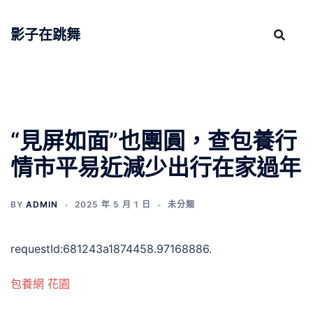
跳
至
影子在跳舞
主
要
內
容
“見屏如面”也團圓，查包養行
情市平易近減少出行在家過年
BY
ADMIN
2025 年 5 月 1 日
未分類
requestId:681243a1874458.97168886.
包養網 花園