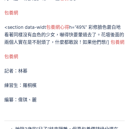
包養網
<section data-widt
包養網心得
h=”49%” 彩修臉色蒼白地
看著同樣沒有血色的少女，嚇得快要暈過去了。花壇後面的
兩個人實在是不耐煩了，什麼都敢說！如果他們想/]
包養網
包養網
記者：林蓁
練習生：羅桐檳
編纂：偉琪、麗
文