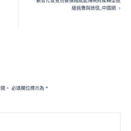
數智化查覓包養價錢賦能傳統財產轉型進
級挑釁與途徑_中國網
公開。
必填欄位標示為
*