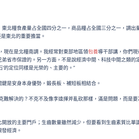
：東北糧食產量占全國四分之一，商品糧占全國三分之一，調出
疑是東北的重要擔當。
調，現在是北糧南調。我經常對東部地區領
包養
導干部講，你們現
兄弟省市保證的。另一方面，不是說經濟中間、科技中間之類的
石’的定位同樣是光榮的、主要的。”
關鍵是安身本身優勢，鍛長板、補短板相結合。
堅克難解決的？不克不及像李逵揮斧亂砍那樣，滿是問題，而是要
北開放的主要門戶；生齒數量雖然減少，但要看到生齒素質比單
銀發經濟。