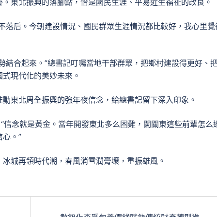
掛。東北振興的落腳點，恰是國民生涯、平易近生福祉的改良。
并不落后。今朝建設情況、國民群眾生涯情況都比較好，我心里覺
勢結合起來。”總書記叮囑當地干部群眾，把鄉村建設得更好、
國式現代化的美妙未來。
推動東北周全振興的強年夜信念，給總書記留下深入印象。
，“信念就是黃金。當年開發東北多么困難，闖關東這些前輩怎么
心。”
：冰城再領時代潮，春風消雪潤膏壤，重振雄風。