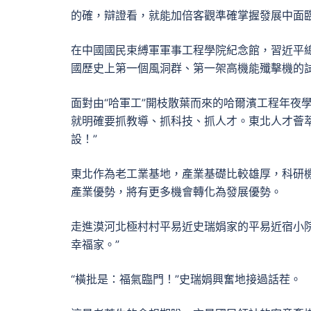
的確，辯證看，就能加倍客觀準確掌握發展中面
在中國國民束縛軍軍事工程學院紀念館，習近平總
國歷史上第一個風洞群、第一架高機能殲擊機的
面對由“哈軍工”開枝散葉而來的哈爾濱工程年夜
就明確要抓教導、抓科技、抓人才。東北人才薈
設！”
東北作為老工業基地，產業基礎比較雄厚，科研
產業優勢，將有更多機會轉化為發展優勢。
走進漠河北極村村平易近史瑞娟家的平易近宿小
幸福家。”
“橫批是：福氣臨門！”史瑞娟興奮地接過話茬。