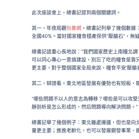
此次座談會上，總書記提到兩個關鍵詞。
其一，年夜局觀
包養網
。總書記列舉了幾個數據
全國40%。當好國家糧食穩產保供“壓艙石”，無
總書記語重心長地說：“我們國家歷史上南糧北
可以同心專心一意搞建設，別忘了吃的糧食是靠
更主要，對于整個國家全局來說，糧食平安‘壓艙
其二，辯證看。東北地區發展有優勢也有短板，
“哪些問題不以人的意志為轉移？哪些是可以攻
靜剖析是怎么形成的，然后問題導向解決問題。”
總書記舉了幾個例子：東北雖處邊疆，但也是向
量更主要；進進老齡化，也可以發展銀發事業、