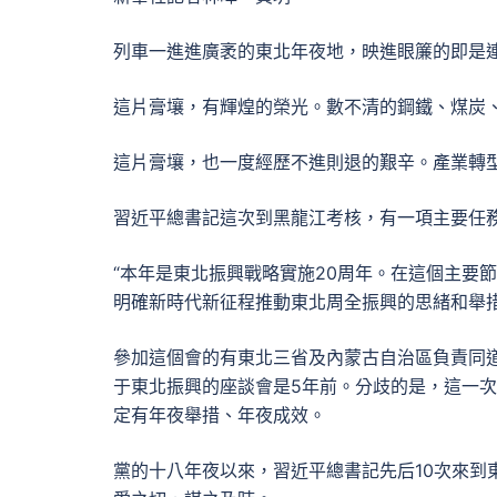
列車一進進廣袤的東北年夜地，映進眼簾的即是
這片膏壤，有輝煌的榮光。數不清的鋼鐵、煤炭
這片膏壤，也一度經歷不進則退的艱辛。產業轉
習近平總書記這次到黑龍江考核，有一項主要任
“本年是東北振興戰略實施20周年。在這個主要
明確新時代新征程推動東北周全振興的思緒和舉
參加這個會的有東北三省及內蒙古自治區負責同
于東北振興的座談會是5年前。分歧的是，這一次
定有年夜舉措、年夜成效。
黨的十八年夜以來，習近平總書記先后10次來到