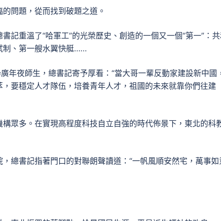
臨的問題，從而找到破題之道。
書記重溫了“哈軍工”的光榮歷史、創造的一個又一個“第一”：共
試制、第一艘水翼快艇……
學廣年夜師生，總書記寄予厚看：“當大哥一輩反動家建設新中國
萃，要穩定人才隊伍，培養青年人才，祖國的未來就靠你們往建
機構眾多。在實現高程度科技自立自強的時代佈景下，東北的科
院，總書記指著門口的對聯朗聲讀道：“一帆風順安然宅，萬事如