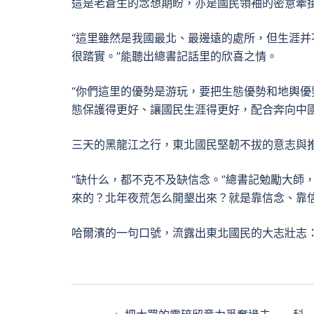
這是老蒼生的念想期盼，亦是國民領袖的密意牽
“這里雖然是我國最北、最邊遠的處所，但生涯
很踏實。”能聽出總書記話里的欣喜之情。
“你們這里的優勢是游玩，要把生態優勢和地輿優
態保護得更好、讓國民生涯得更好，配合奔向中
三天的黑龍江之行，東北國民堅韌不拔的意志與
“缺什么，都不克不及缺信念。”總書記勉勵大師
來的？北年夜荒怎么開墾出來？就是靠信念、靠信
哈爾濱的一句口號，流露出東北國民的大志壯志
文