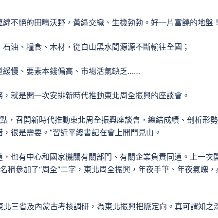
連綿不絕的田疇沃野，黃綠交織、生機勃勃。好一片富饒的地盤
、石油、糧食、木材，從白山黑水間源源不斷輸往全國；
型緩慢、要素本錢偏高、市場活氣缺乏……
務，就是開一次安排新時代推動東北周全振興的座談會。
節點，召開新時代推動東北周全振興座談會，總結成績、剖析形
措，很是需要。”習近平總書記在會上開門見山。
道，也有中心和國家機關有關部門、有關企業負責同道。上一次
名稱參加了“周全”二字，東北周全振興，年夜手筆、年夜氣魄，
東北三省及內蒙古考核調研，為東北振興把脈定向。真可謂知之