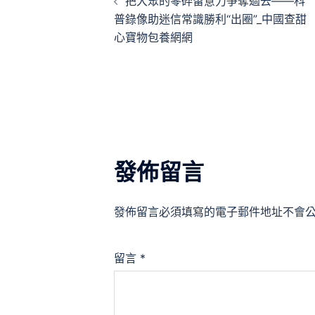
把大眾的零碎留意力爭奪過去——科
章
普錄像助迷信常識勝利“出圈”_中國查甜
心寶物包養網網
導
覽
發佈留言
發佈留言必須填寫的電子郵件地址不會
留言
*