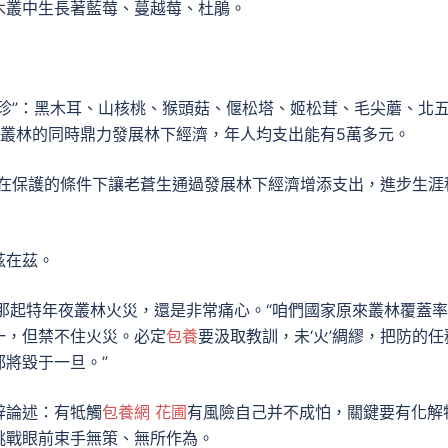
木叢中生長著藍莓、蔓越莓、杜鵑。
珍”：黑木耳、山核桃、猴頭菇、偃松塔、姬松茸、毛尖蘑、北
護叢林的同時鼎力發展林下經濟，年人均支出能有5萬多元。
。在保護的條件下讓老蒼生通過發展林下經濟增添支出，進步生涯
茲在茲。
那起特年夜叢林火災，還是非常痛心。“咱們國家原來叢林覆蓋率
一，但禁不住火災。必定
包養
要汲取教訓，未‘火’綢繆，把防的任
將毀于一旦。”
辟論述：有牴觸
包養網 花圃
有風險自己并不成怕，關鍵要有化解
挑戰眼前束手無策、無所作為。