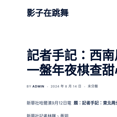
跳
至
影子在跳舞
主
要
內
容
記者手記：西南
一盤年夜棋查甜
BY
ADMIN
2024 年 8 月 14 日
未分類
新華社哈爾濱9月12日電
題：記者手記：東北周
新華社記者林暉、黃玥