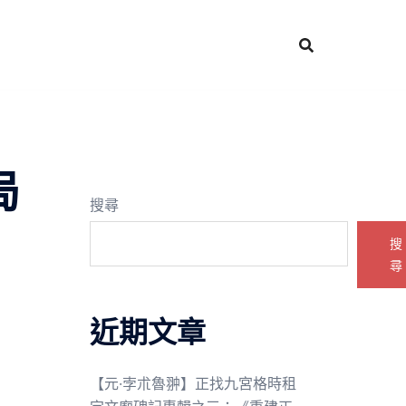
局
搜尋
搜
尋
近期文章
【元·孛朮魯翀】正找九宮格時租