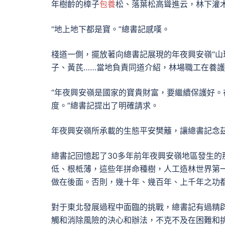
年樹齡的樟子
包養
松、落葉松高聳進云，林下灌
“地上地下都是寶。”總書記感嘆。
棧道一側，擺放著向總書記展現的年夜興安嶺“山
子、黃芪……當地負責同道介紹，林場職工在養
“年夜興安嶺是國家的寶貴財富，要繼續保護好
度。”總書記提出了明確請求。
年夜興安嶺所承載的生態平安樊籬，讓總書記念
總書記回憶起了30多年前年夜興安嶺地區發生的
低、根柢薄，這些年拼命種樹，人工造林世界第
做在後面。否則，幾十年、幾百年、上千年之功都
對于東北發展過程中面臨的挑戰，總書記有過精
觸和消除風險的決心和辦法，不克不及在困難和