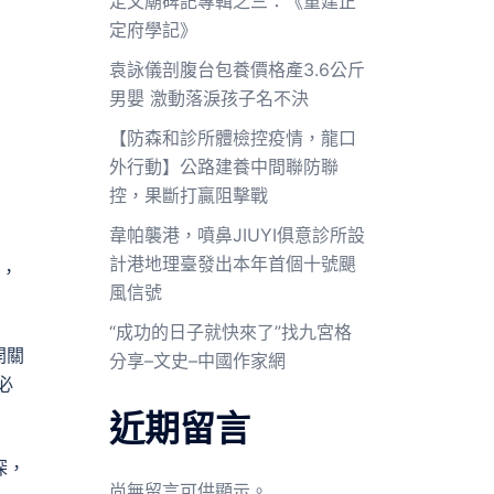
定文廟碑記專輯之三：《重建正
定府學記》
！
袁詠儀剖腹台包養價格產3.6公斤
男嬰 激動落淚孩子名不決
【防森和診所體檢控疫情，龍口
外行動】公路建養中間聯防聯
控，果斷打贏阻擊戰
韋帕襲港，噴鼻JIUYI俱意診所設
計港地理臺發出本年首個十號颶
勢，
風信號
“成功的日子就快來了”找九宮格
開關
分享–文史–中國作家網
必
近期留言
深，
尚無留言可供顯示。