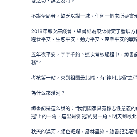
愛之切，謀之及時。
不謀全局者，缺乏以謀一域。任何一個處所要實
2018年那次座談會，總書記為東北標定了發展
糧食平安、生態平安、動力平安、產業平安的戰
五年夜平安，字字千鈞。這次考核過程中，總書記
務”。
考核第一站，來到祖國最北端，有“神州北極”之
為什么來漠河？
總書記是這么說的：“我們國家具有標志性意義的
冠’上的一角，這里是‘雞冠’的另一角。明天到最
秋天的漠河，顏色斑斕，層林盡染。總書記沿著