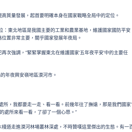
現高質量發展，起首要明確本身在國家戰略全局中的定位。
方位：東北地區是我國主要的工業和農業基地，維護國家國防平安
略位置非常主要，關乎國家發展年夜局。
再次強調，“緊緊掌握東北在維護國家‘五年夜平安’中的主要任
稱的年夜興安嶺地區漠河市。
處所，我都要走一走、看一看。前幾年往了撫遠，那是我們國家‘
北的處所來看一看，了卻了一個心愿。”
木棧道走進漠河林場叢林深處，不時贊嘆這里傑出的生態。有一