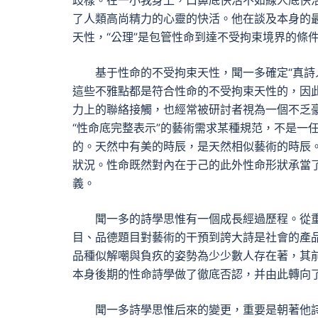
歧樣。在一小我身上，口鼻底快活不如線人底快
了人類高尚精力的心靈的快活。他在談及本身的最終
天性，“公理”是包管性命到達不受拘束境界的條
基于性命的不受拘束天性，聞一多確定“真詩
這些不雅點都是符合性命的不受拘束天性的，因
力上的聯絡接觸，也經常被研討者視為一個不乏
“性命底完整表示”的藝術需求某種規范，不是一
的。天然中有美的時辰，是天然相似藝術的時辰。
狀況。性命既然對內在于己的此外性命形狀承當了
義。
聞一多的詩學思惟有一個成長經過歷程。從
目、品德題目對藝術的干預到誇大詩是社會的產品
品種似解嘲與負疚的姿勢為少少數人存在著，其
本身後期的性命詩學做了徹底否認，并由此轉向
聞一多詩學思惟后來的變更，重要是朝著他