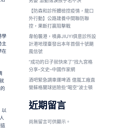
男嬰 激動落淚孩子名不決
【防森和診所體檢控疫情，龍口
外行動】公路建養中間聯防聯
控，果斷打贏阻擊戰
詩學
韋帕襲港，噴鼻JIUYI俱意診所設
勢主
計港地理臺發出本年首個十號颶
學在
風信號
“成功的日子就快來了”找九宮格
分享–文史–中國作家網
精
酒吧緊急調車運啤酒 億嵐工廠直
就
營蘇格蘭球迷險些“喝空”波士頓
示的
近期留言
，以
人
尚無留言可供顯示。
到這