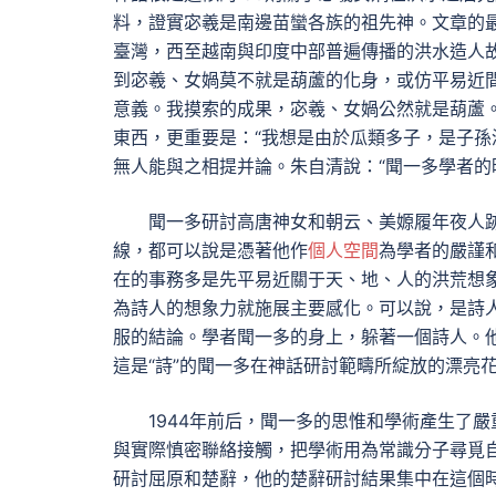
料，證實宓羲是南邊苗蠻各族的祖先神。文章的最
臺灣，西至越南與印度中部普遍傳播的洪水造人
到宓羲、女媧莫不就是葫蘆的化身，或仿平易近
意義。我摸索的成果，宓羲、女媧公然就是葫蘆
東西，更重要是：“我想是由於瓜類多子，是子孫
無人能與之相提并論。朱自清說：“聞一多學者的
聞一多研討高唐神女和朝云、美嫄履年夜人
線，都可以說是憑著他作
個人空間
為學者的嚴謹
在的事務多是先平易近關于天、地、人的洪荒想
為詩人的想象力就施展主要感化。可以說，是詩
服的結論。學者聞一多的身上，躲著一個詩人。
這是“詩”的聞一多在神話研討範疇所綻放的漂亮
1944年前后，聞一多的思惟和學術產生了
與實際慎密聯絡接觸，把學術用為常識分子尋覓
研討屈原和楚辭，他的楚辭研討結果集中在這個