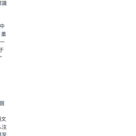
常識
中
，墨
戈一
于
”
個
種文
人注
甚至