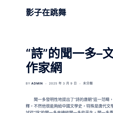
跳
至
影子在跳舞
主
要
內
容
“詩”的聞一多–
作家網
BY
ADMIN
2025 年 3 月 9 日
未分類
聞一多發明性地提出了“詩的唐朝”這一范疇
釋，不然他很能夠給中國文學史，特殊是唐代文學
試從“詩”的聞一多來總結聞一多的平生。聞一多