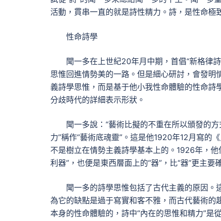
活動，貫串一直的就是詩性精力。詩，是性命極
性命詩學
聞一多在上世紀20年月中期，首倡“新格律
思惟回進情勢美的一路。但是細心研討，會發明
義詩學思惟，而是基于他小我性命體驗的性命詩
分歧時代的詳細表示形狀。
聞一多說：“藝術比擬的不重在所以頒發的方
力”稱作“藝術底魂靈”。這是他1920年12月
不是樹立在情勢主義詩學基本上的。1926年，
利器”，也便是東西層面上的“器”，比“器”更主
聞一多的詩學思惟包括了古代主義的原因。
為它的缺點是過于寫實和客不雅，而古代藝術的趨
本身的性命體驗的，詩中“內在的思惟和精力”是