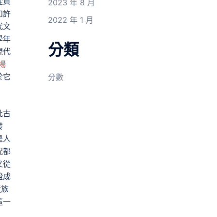
從資
2023 年 8 月
如許
2022 年 1 月
代文
學年
分類
現代
場
於它
分數
批古
發
是人
況都
又從
證成
近族
這一