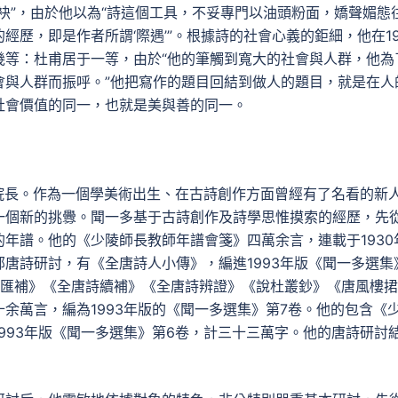
袂”，由於他以為“詩這個工具，不妥專門以油頭粉面，嬌聲媚態
歷，即是作者所謂‘際遇’”。根據詩的社會心義的鉅細，他在19
幾等：杜甫居于一等，由於“他的筆觸到寬大的社會與人群，他為
會與人群而振呼。”他把寫作的題目回結到做人的題目，就是在人
社會價值的同一，也就是美與善的同一。
院院長。作為一個學美術出生、在古詩創作方面曾經有了名看的新
一個新的挑釁。聞一多基于古詩創作及詩學思惟摸索的經歷，先
年譜。他的《少陵師長教師年譜會箋》四萬余言，連載于1930
唐詩研討，有《全唐詩人小傳》，編進1993年版《聞一多選集
詩匯補》《全唐詩續補》《全唐詩辨證》《說杜叢鈔》《唐風樓捃
余萬言，編為1993年版的《聞一多選集》第7卷。他的包含《
993年版《聞一多選集》第6卷，計三十三萬字。他的唐詩研討