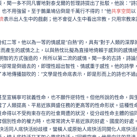
辰，聞一多不同凡響地對泰戈爾的哲理詩提出了批駁，他說：“詩
，也不用強留。至于鵲巢鳩佔倒是千萬行不得的！”他
共享空間
以
流
表示出人生中的戲劇；他不會從人生中看出宗教，只用宗教來
紅二等。他以為一等的情感是“白熱”的，具有“對于人類的深厚
念而產生的感情之上，以與熱忱比擬為直接地倚賴于感到的感情
用明智的方式強造的，所所以第二流的感情。聞一多的古詩，詩論
中卻常是倒過去的，即理性超出智性、情感重于感性。他的詩學
了本地傳播鼓吹的：“文學是性命底表示，即是形而上的詩也不過
甚至宣稱寧可就義性命，也不願忤逆特性。但他所說的性命，與
當了人類提高、平易近族興盛任務的更高等的性命形狀。這種性
性命得以不受拘束存在的社會周遭的狀況，從分歧性命主體的協
奪個別性命的權力時，也常常誇大平易近族的好處、國度的好處
底快活同人底快活紛歧樣，蠻橫人或原始人底快活同開化人底快活