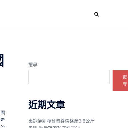
國
搜尋
搜
尋
近期文章
的闡
驗考
袁詠儀剖腹台包養價格產3.6公斤
政治