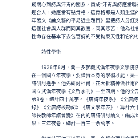
蹤關心到詩與汗青的關系，贊成“汗青與詩應當聯
迎合人，她應當有點骨格，這骨格即是人類生涯的經
年著文《論文藝的平易近主題目》里把詩人分紅
這個社會與人群而同其歡喜，同其悲苦，他為社
性命存在基本下去包管詩的不受拘束天性和它的
詩性學術
1928年8月，聞一多就職武漢年夜學文學
在一個國立年夜學，要證實本身的學術才能，是
詩研討進手。他先研討杜甫，花大批精神做杜甫的
國立武漢年夜學《文哲季刊》一至四期。他的全部
第8卷，總計四十萬字。《唐詩年夜系》《全唐
錄》《全唐詩校勘記》《唐文學年表》，算計六十
師長教師年譜會箋》在內的唐詩研討論文，編成1
果，三年夜卷，總計一百三十余萬字。