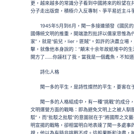
更，越來越多的常識分子看到中國將來的盼望在
分子走出版齋，積極介入反專制、爭平易近主斗
1945年5月到6月，聞一多接連頒發《國
國傳統文明的推重，開端激烈批評以儒家思惟為代
家”，就是“偷兒，lier，匪賊”。如許的決盡
擊，就像他本身說的：“顛末十余年故紙堆中的
開方了……你誣枉了我，當我是一個蠹魚，不知道
詩化人格
聞一多的平生，是詩性燦然的平生，要害在
聞一多的人格組成中，有一種“挑戰”的成分
文明運營方面的戰略：即為避免文明上之被人馴
駁”，而“批駁之批駁”的意圖就在于“將國際之
明宣揚的戰略，卻相當明白地表達了聞一多處事
視，他以為有時非挑戰不成。這般果斷和決盡，