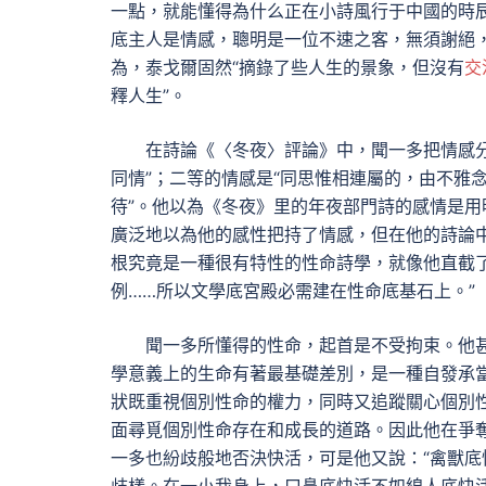
一點，就能懂得為什么正在小詩風行于中國的時
底主人是情感，聰明是一位不速之客，無須謝絕
為，泰戈爾固然“摘錄了些人生的景象，但沒有
交
釋人生”。
在詩論《〈冬夜〉評論》中，聞一多把情感分
同情”；二等的情感是“同思惟相連屬的，由不雅
待”。他以為《冬夜》里的年夜部門詩的感情是
廣泛地以為他的感性把持了情感，但在他的詩論
根究竟是一種很有特性的性命詩學，就像他直截
例……所以文學底宮殿必需建在性命底基石上。”
聞一多所懂得的性命，起首是不受拘束。他
學意義上的生命有著最基礎差別，是一種自發承
狀既重視個別性命的權力，同時又追蹤關心個別
面尋覓個別性命存在和成長的道路。因此他在爭
一多也紛歧般地否決快活，可是他又說：“禽獸