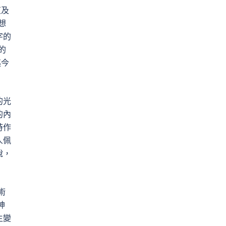
東及
想
字的
的
迄今
的光
的內
時作
人佩
說，
術
神
生變