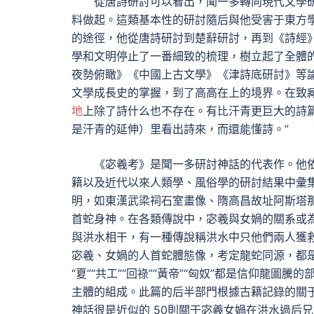
從唐詩研討可以看出，聞一多轉向現代文學
料做起。這類基本性的研討隨后與他受害于東方
的途徑，他從唐詩研討到楚辭研討，再到《詩經
學和文明停止了一番細致的梳理，樹立起了全體
夜勢俯瞰》《中國上古文學》《津詩底研討》等
文學成長史的掌握，到了高高在上的境界。在致
地
上除了詩什么也不存在。有比汗青更巨大的詩
是汗青的延伸）里看出詩來，而還能懂詩。”
《宓羲考》是聞一多研討神話的代表作。他
籍以及近代以來人類學、風俗學的研討結果中彙
明，如東漢武梁祠石室畫像、隋高昌故址阿斯塔
首蛇身神。在各類傳說中，宓羲與女媧的關系或
與洪水相干，有一種傳說稱洪水中只他們兩人獲
宓羲、女媧的人首蛇體態像，考定龍蛇同源，都
“夏”“共工”“回祿”“黃帝”“匈奴”都是信仰龍
主體的組成。此篇的后半部門根據古籍記錄的關
神話很是近似的 50則關于宓羲女媧在洪水過后