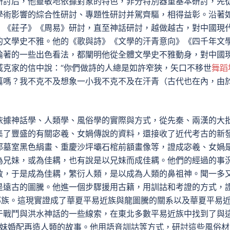
研討后，他靈敏地依據對象的特色，非分特別器重基本研討，先
學術影響的綜合性研討、專題性研討并駕齊驅，相得益彰。沿著
》《莊子》《周易》研討，直至神話研討，越做越古，對中國現
的文學史不雅。他的《歌與詩》《文學的汗青意向》《四千年文
論著的一些出色看法，都闡明他從全體文學史不雅動身，對中國
臧克家的信中說：“你們做詩的人總是如許窄狹，矢口不移世
舞蹈
篇嗎？我不克不及想象一小我不克不及在汗青（古代也在內，由
依據神話學、人類學、風俗學的實際與方式，從先秦、兩漢的大
集了豐盛的有關宓羲、女媧傳說的資料，還接收了近代考古的新
那墓室黑色絹畫、重慶沙坪壩石棺前額畫像等，證成宓羲、女媧
為兄妹，或為佳耦，也有說是以兄妹而成佳耦。他們的經過的事
救，于是成為佳耦，繁衍人類，是以成為人類的鼻祖神。聞一多
是遠古的圖騰。他進一個步驟援用古籍，用訓詁和考證的方式，
圖騰的部族。這現實證成了華夏平易近族與龍圖騰的關系以及華夏平易
于戰鬥與洪水神話的一些線索，在東北多數平易近族中找到了與
兄妹婚配再造人類的故事。他用語音訓詁等方式，研討這些風俗材