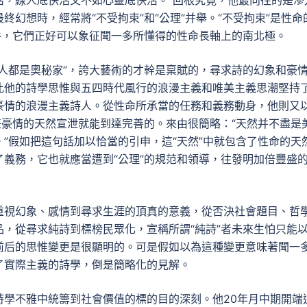
活，線人底快活又不如心靈底快活。”回根究竟，他最向往的是滲
幻想時，經常將“不受拘束”和“公理”并舉。“不受拘束”是性命
件，它們正好可以象征聞一多所懂得的性命長軸上的南北極。
人都是奧秘家”，誇大藝術的才幹是稟賦的，尋求詩的幻象和豪
此他的詩學思惟與五四時代風行的浪漫主義和唯美主義思潮堅持
豪情的浪漫主義詩人。從性命所承當的任務和義務動身，他則又
任豪情的天然宣泄就能到達完善的。來由很簡略：“天然并不盡是
”假如把這句話加以恰當的引申，這“天然”中就包含了性命的天
義務，它也就應當遭到“公理”的規范和領導，往發明加倍豐盛
重視幻象、感情到尋求生涯的頂真的意義，從否決社會題目、哲
，從尋求純詩到標榜民眾化，宣稱所謂“純詩”者未來生怕只能
前后的思惟變更是很顯明的。可是假如以為這種變更意味著聞一
了實際主義的詩學，倒是簡略化的見解。
詩學不雅中統籌到社會價值的標的目的深刻。他20年月中期開端