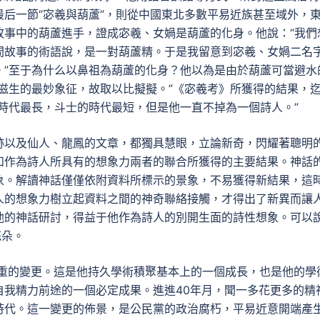
后一節“宓羲與葫蘆”，則從中國東北多數平易近族甚至域外，
故事中的葫蘆進手，證成宓羲、女媧是葫蘆的化身。他說：“我們
間故事的術語說，是一對葫蘆精。于是我留意到宓羲、女媧二名
。”至于為什么以鼻祖為葫蘆的化身？他以為是由於葫蘆可當避水
滋生的最妙象征，故取以比擬擬。”《宓羲考》所獲得的結果，
時代最長，斗士的時代最短，但是他一直不掉為一個詩人。”
跡以及仙人、龍鳳的文章，都獨具慧眼，立論新奇，閃耀著聰明
和作為詩人所具有的想象力兩者的聯合所獲得的主要結果。神話
象。解讀神話僅僅依附資料所標示的景象，不易獲得新結果，這
人的想象力樹立起資料之間的神奇聯絡接觸，才得出了新異而讓
他的神話研討，得益于他作為詩人的別開生面的詩性想象。可以
花朵。
嚴重的變更。這是他持久學術積聚基本上的一個成長，也是他的學
自我精力前途的一個必定成果。進進40年月，聞一多花更多的精
時代。這一變更的佈景，是公民黨的政治腐朽，平易近意開端產