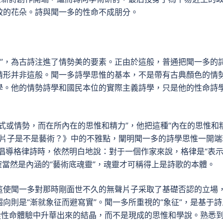
致的花朵。詩與聞一多的性命不成朋分。
詩”，為古詩注進了情勢美的要素。正由於這般，普通把聞一多的
情形并非這般。聞一多詩學思惟的基本，不是帶有古典顏色的情
學。他的情勢詩學和國民本位的實際主義詩學，只是他的性命詩
式或情勢，而在所內在的思惟和精力”，他把這種“內在的思惟和
寫的《片子是不是藝術？》中的不雅點，闡明聞一多的詩學思惟一開端
他倡導格律詩時，依然明白地說：對于一個作家來說，格律是“表
要確當然是內涵的“藝術底魂靈”，魂靈才可稱得上是詩歌的本體。
這使聞一多對那時剛面世不久的無聲片子采取了基礎否認的立場
向則是“漸就象征而避寫實”。聞一多所重視的“象征”，是基于詩
從性命體驗中升華出來的結晶，而不是現成的思惟和學說。熟悉