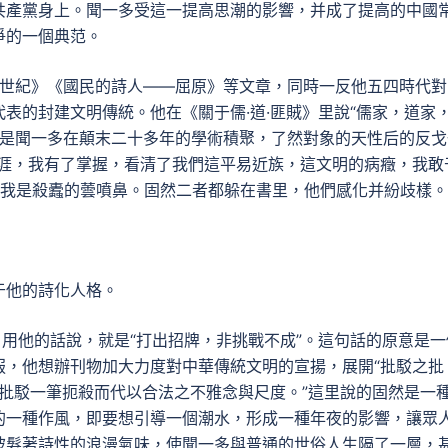
共產黨身上。聞一多受這一提高思潮的影響，并成了提高的中國
爭的一個典范。
民的世紀》《國民的詩人——屈原》等文章，同時一反他五四時代對
表的封建文明傳統。他在《關于儒·道·匪賊》里說“儒家，道家
立場，是聞一多在顛末二十多年的學術積聚，了然對象的天性后的反
生涯，我有了掌握，看清了我們這平易近族，這文明的病癥，我敢
我是殺蠹的蕓噴鼻。固然二者都躲在書里，他們感化并紛歧樣。
于他的詩化人格。
，用他的話說，就是“打出招牌，非挑戰不成”。這句話的原意是一
服，他想辦刊物加大力度對中華傳統文明的宣揚，展開“批駁之批
文藝批駁一筆扼殺而代以合法之不雅念與尺度。”這里說的固然是一
的一種作風，即要想引導一個潮水，形成一種年夜的影響，讓眾
披髮著詩性的浪漫氣味，使聞一多與普通的世俗人生隔了一層，