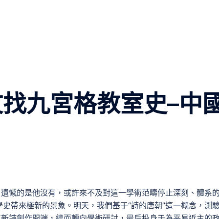
文找九宮格教室史–中
，遺憾的是他沒有，或許來不及對這一學術范疇停止深刻、體系
史帶來極新的景象。明天，我們基于“詩的唐朝”這一概念，測
重新詩創作開端，繼而轉向學術研討，最后投身于為平易近主的