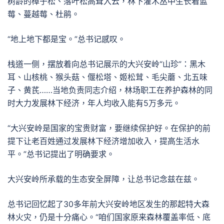
树龄的樟子松、落叶松高耸入云，林下灌木丛中生长着蓝
莓、蔓越莓、杜鹃。
“地上地下都是宝。”总书记感叹。
栈道一侧，摆放着向总书记展示的大兴安岭“山珍”：黑木
耳、山核桃、猴头菇、偃松塔、姬松茸、毛尖蘑、北五味
子、黄芪……当地负责同志介绍，林场职工在养护森林的同
时大力发展林下经济，年人均收入能有5万多元。
“大兴安岭是国家的宝贵财富，要继续保护好。在保护的前
提下让老百姓通过发展林下经济增加收入，提高生活水
平。”总书记提出了明确要求。
大兴安岭所承载的生态安全屏障，让总书记念兹在兹。
总书记回忆起了30多年前大兴安岭地区发生的那起特大森
林火灾，仍是十分痛心。“咱们国家原来森林覆盖率低、底