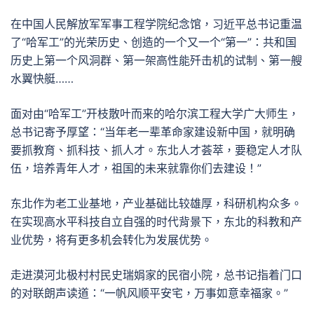
在中国人民解放军军事工程学院纪念馆，习近平总书记重温
了“哈军工”的光荣历史、创造的一个又一个“第一”：共和国
历史上第一个风洞群、第一架高性能歼击机的试制、第一艘
水翼快艇……
面对由“哈军工”开枝散叶而来的哈尔滨工程大学广大师生，
总书记寄予厚望：“当年老一辈革命家建设新中国，就明确
要抓教育、抓科技、抓人才。东北人才荟萃，要稳定人才队
伍，培养青年人才，祖国的未来就靠你们去建设！”
东北作为老工业基地，产业基础比较雄厚，科研机构众多。
在实现高水平科技自立自强的时代背景下，东北的科教和产
业优势，将有更多机会转化为发展优势。
走进漠河北极村村民史瑞娟家的民宿小院，总书记指着门口
的对联朗声读道：“一帆风顺平安宅，万事如意幸福家。”