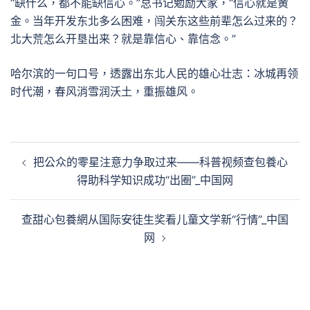
“缺什么，都不能缺信心。”总书记勉励大家，“信心就是黄
金。当年开发东北多么困难，闯关东这些前辈怎么过来的？
北大荒怎么开垦出来？就是靠信心、靠信念。”
哈尔滨的一句口号，透露出东北人民的雄心壮志：冰城再领
时代潮，春风消雪润沃土，重振雄风。
文
把公众的零星注意力争取过来——科普视频查包養心
章
得助科学知识成功“出圈”_中国网
導
覽
查甜心包養網从国际安徒生奖看儿童文学新“行情”_中国
网