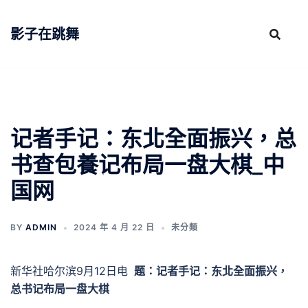
跳
至
影子在跳舞
主
要
內
容
记者手记：东北全面振兴，总
书查包養记布局一盘大棋_中
国网
BY
ADMIN
2024 年 4 月 22 日
未分類
新华社哈尔滨9月12日电
题：记者手记：东北全面振兴，
总书记布局一盘大棋