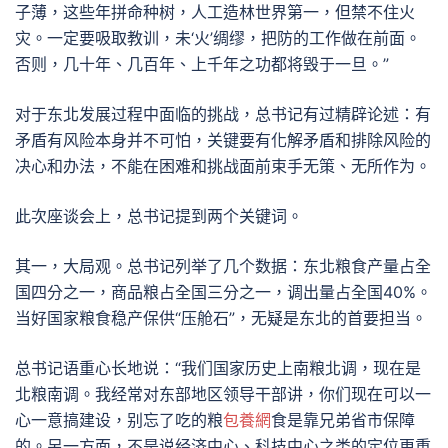
子薄，这些年拼命种树，人工造林世界第一，但禁不住火
灾。一定要吸取教训，未‘火’绸缪，把防的工作做在前面。
否则，几十年、几百年、上千年之功都将毁于一旦。”
对于东北发展过程中面临的挑战，总书记有过精辟论述：有
矛盾有风险本身并不可怕，关键要有化解矛盾和排除风险的
决心和办法，不能在困难和挑战面前束手无策、无所作为。
此次座谈会上，总书记提到两个关键词。
其一，大局观。总书记列举了几个数据：东北粮食产量占全
国四分之一，商品粮占全国三分之一，调出量占全国40%。
当好国家粮食稳产保供“压舱石”，无疑是东北的首要担当。
总书记语重心长地说：“我们国家历史上南粮北调，现在是
北粮南调。我经常对东部地区领导干部讲，你们现在可以一
心一意搞建设，别忘了吃的粮
包養網
食是靠兄弟省市保障
的。另一方面，不是说经济中心、科技中心之类的定位更重