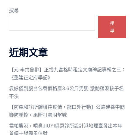
搜尋
搜
尋
近期文章
【元·孛朮魯翀】正找九宮格時租定文廟碑記專輯之三：
《重建正定府學記》
袁詠儀剖腹台包養價格產3.6公斤男嬰 激動落淚孩子名
不決
【防森和診所體檢控疫情，龍口外行動】公路建養中間
聯防聯控，果斷打贏阻擊戰
韋帕襲港，噴鼻JIUYI俱意診所設計港地理臺發出本年
首個十號颶風信號