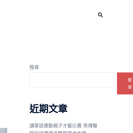
搜尋
搜
尋
近期文章
講華語運動親子才藝比賽 秀傳醫