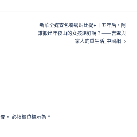
新華全媒查包養網站比擬+丨五年后，阿
誰搬出年夜山的女孩還好嗎？——吉雪與
家人的重生活_中國網
公開。
必填欄位標示為
*