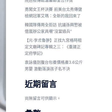
院巡檢傳遞溫馨鄰里合作情
勇闖女王杯決賽 前美台北秀傳健
檢網冠軍艾瑪：全新的我回來了
韓國隊傳周全拒訪 抗議孫興慜被
億嵐辦公家具嘲“沒當過兵”
【元·孛朮魯翀】正找九宮格時租
定文廟碑記專輯之三：《重建正
定府學記》
袁詠儀剖腹台包養價格產3.6公斤
男嬰 激動落淚孩子名不決
近期留言
尚無留言可供顯示。