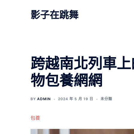
跳
至
影子在跳舞
主
要
內
容
跨越南北列車上
物包養網網
BY
ADMIN
2024 年 5 月 19 日
未分類
包養