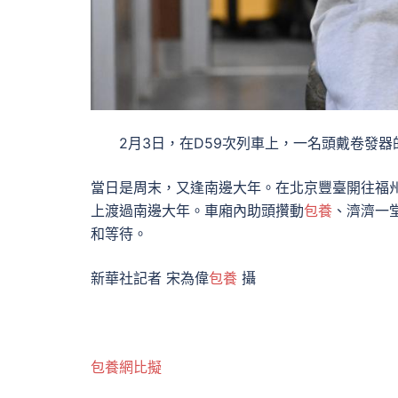
2月3日，在D59次列車上，一名頭戴卷發器
當日是周末，又逢南邊大年。在北京豐臺開往福州
上渡過南邊大年。車廂內助頭攢動
包養
、濟濟一
和等待。
新華社記者 宋為偉
包養
攝
包養網比擬