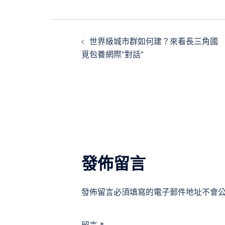
文
世界級城市群如何建？來看長三角國
章
覓包養網際“對話”
導
覽
發佈留言
發佈留言必須填寫的電子郵件地址不會
留言
*