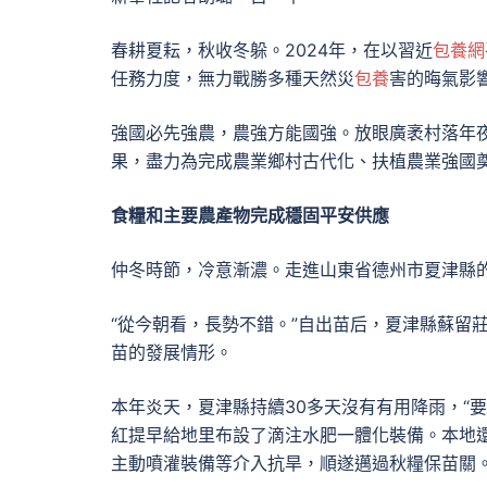
春耕夏耘，秋收冬躲。2024年，在以習近
包養網
任務力度，無力戰勝多種天然災
包養
害的晦氣影
強國必先強農，農強方能國強。放眼廣袤村落年
果，盡力為完成農業鄉村古代化、扶植農業強國
食糧和主要農產物完成穩固平安供應
仲冬時節，冷意漸濃。走進山東省德州市夏津縣
“從今朝看，長勢不錯。”自出苗后，夏津縣蘇留
苗的發展情形。
本年炎天，夏津縣持續30多天沒有有用降雨，“
紅提早給地里布設了滴注水肥一體化裝備。本地
主動噴灌裝備等介入抗旱，順遂邁過秋糧保苗關