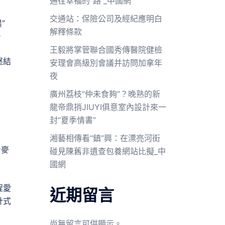
通往幸福的“路”_中國網
交通站：保險公司及經紀應明白
”
解釋條款
。
王毅將掌管聯合國秀傳醫院健檢
堅結
安理會高級別會議并訪問加拿年
夜
廣州荔枝“仲未食夠”？晚熟的新
龍帝鼎捎JIUYI俱意室內設計來一
封“夏季情書”
湘藝相傳看“鎮”興：在漂亮河街
看麥
碰見陳舊非遺查包養網站比擬_中
國網
程愛
近期留言
針式
尚無留言可供顯示。