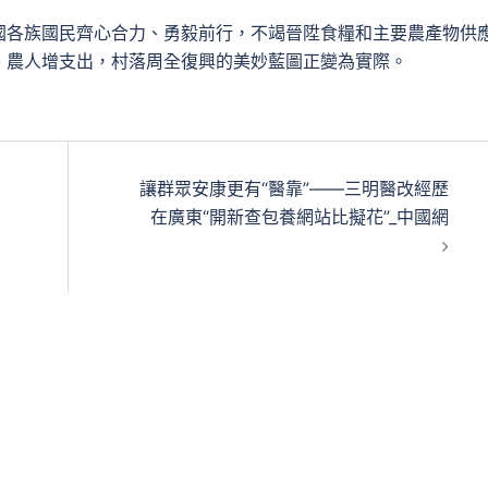
國各族國民齊心合力、勇毅前行，不竭晉陞食糧和主要農產物供
、農人增支出，村落周全復興的美妙藍圖正變為實際。
讓群眾安康更有“醫靠”——三明醫改經歷
在廣東“開新查包養網站比擬花”_中國網