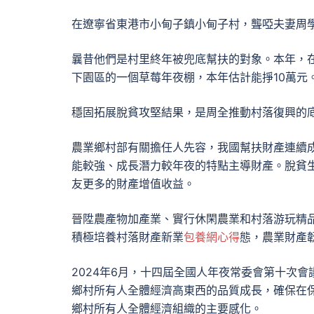
在遼寧省東港市小甸子鎮小甸子村，聾啞夫妻周
曩昔他們是村里終年被兜底幫扶的對象。本年，
下園區的一個草莓年夜棚，本年估計能掙10萬元
穩固拓展脫貧攻堅結果，是周全推動村落復興的
農業鄉村部有關擔任人先容，我國幫扶財產連續成
能較強、成長潛力較年夜的特點主導財產。脫貧
友更多的財產增值收益。
晉陞農產物加產業、實行休閑農業和村落游玩精
積極培養村落財產新業
包養網心得
態，農業財產
2024年6月，十四屆全國人年夜常委會第十次
鄉村所有人全體經濟高東西的品質成長，確保在
鄉村所有人全體經濟組織的主要感化。