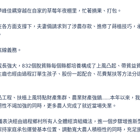
學峰佳耦穿越在自家的草莓年夜棚里，忙著摘果、打包。
在各方面支撐下，夫妻倆請求到了涉農存款、進修了蒔植技巧，
。
底線義務。
長強大，832個脫貧縣每個縣都培養構成了上風凸起、帶貧益
生齒也經由過程訂單生孩子、股份一起配合、花費幫扶等方法分
品工程、扶植上風特點財產集群、農業財產強鎮……本年以來，
韌性不竭加強的同時，更多農人完成了就近當場失業。
會議表決經由過程鄉村所有人全體經濟組織法，進一個步驟增進新
保持家庭承包運營基本位置、調動寬大農人積極性的同時，充足