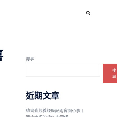
喜
搜尋
搜
尋
近期文章
總書查包養經歷記兩會關心事丨