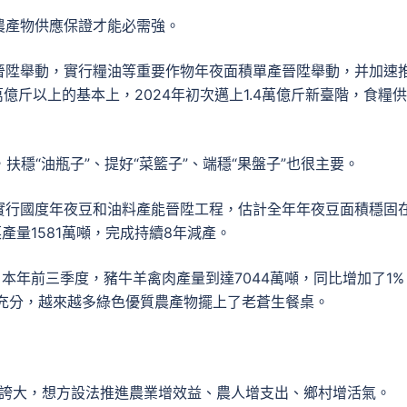
農產物供應保證才能必需強。
晉陞舉動，實行糧油等重要作物年夜面積單產晉陞舉動，并加速
萬億斤以上的基本上，2024年初次邁上1.4萬億斤新臺階，食糧
扶穩“油瓶子”、提好“菜籃子”、端穩“果盤子”也很主要。
實行國度年夜豆和油料產能晉陞工程，估計全年年夜豆面積穩固
菜產量1581萬噸，完成持續8年減產。
本年前三季度，豬牛羊禽肉產量到達7044萬噸，同比增加了1%
應充分，越來越多綠色優質農產物擺上了老蒼生餐桌。
記誇大，想方設法推進農業增效益、農人增支出、鄉村增活氣。