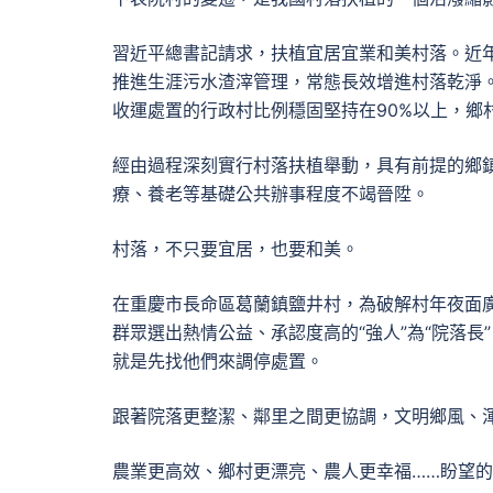
習近平總書記請求，扶植宜居宜業和美村落。近
推進生涯污水渣滓管理，常態長效增進村落乾淨。
收運處置的行政村比例穩固堅持在90%以上，鄉
經由過程深刻實行村落扶植舉動，具有前提的鄉鎮
療、養老等基礎公共辦事程度不竭晉陞。
村落，不只要宜居，也要和美。
在重慶市長命區葛蘭鎮鹽井村，為破解村年夜面
群眾選出熱情公益、承認度高的“強人”為“院落
就是先找他們來調停處置。
跟著院落更整潔、鄰里之間更協調，文明鄉風、
農業更高效、鄉村更漂亮、農人更幸福……盼望