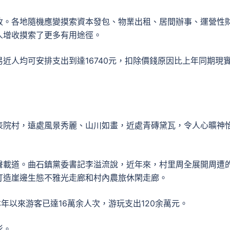
收。各地隨機應變摸索資本發包、物業出租、居間辦事、運營性
人增收摸索了更多有用途徑。
近人均可安排支出到達16740元，扣除價錢原因比上年同期現
表院村，遠處風景秀麗、山川如畫，近處青磚黛瓦，令人心曠神
聲載道。曲石鎮黨委書記李溢流說，近年來，村里周全展開周遭
打造崖邊生態不雅光走廊和村內農旅休閑走廊。
年以來游客已達16萬余人次，游玩支出120余萬元。
影。