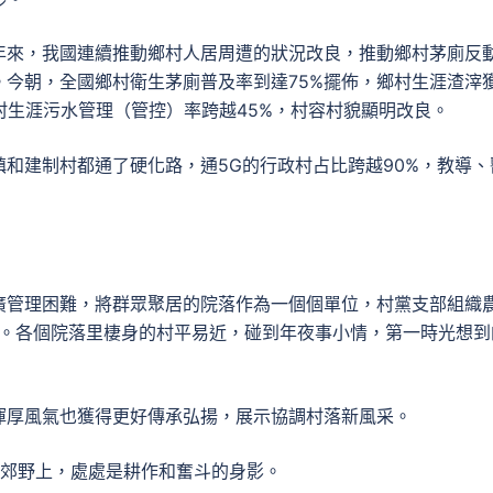
年來，我國連續推動鄉村人居周遭的狀況改良，推動鄉村茅廁反
今朝，全國鄉村衛生茅廁普及率到達75%擺佈，鄉村生涯渣滓
村生涯污水管理（管控）率跨越45%，村容村貌顯明改良。
和建制村都通了硬化路，通5G的行政村占比跨越90%，教導、
廣管理困難，將群眾聚居的院落作為一個個單位，村黨支部組織
長”。各個院落里棲身的村平易近，碰到年夜事小情，第一時光想到
渾厚風氣也獲得更好傳承弘揚，展示協調村落新風采。
的郊野上，處處是耕作和奮斗的身影。