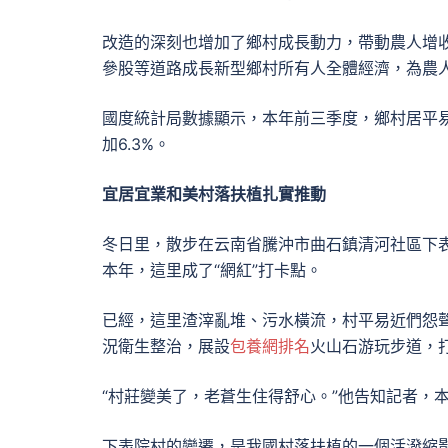
改造的深刻也增加了鄉村成長動力，帶動農人增
參股等道路成長新型鄉村所有人全體經濟，為農
國度統計局數據顯示，本年前三季度，鄉村居平易
加6.3%。
宜居宜業和美村落扶植扎實推動
冬日里，散步在云南省騰沖市曲石鎮清河社區下
本年，這里成了“網紅”打卡點。
已經，這里渣滓亂堆、污水橫流，村平易近們怨
況衛生整治，展設
包養網排名
火山石游玩步道，
“村莊變美了，老蒼生住得舒心。”他告知記者，本
下表院村的變遷，是我國村落扶植的一個活潑縮