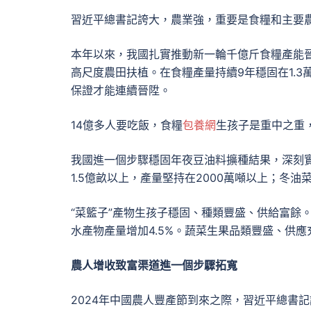
習近平總書記誇大，農業強，重要是食糧和主要
本年以來，我國扎實推動新一輪千億斤食糧產能
高尺度農田扶植。在食糧產量持續9年穩固在1.3
保證才能連續晉陞。
14億多人要吃飯，食糧
包養網
生孩子是重中之重，
我國進一個步驟穩固年夜豆油料擴種結果，深刻
1.5億畝以上，產量堅持在2000萬噸以上；冬油
“菜籃子”產物生孩子穩固、種類豐盛、供給富餘。
水產物產量增加4.5%。蔬菜生果品類豐盛、供
農人增收致富渠道進一個步驟拓寬
2024年中國農人豐產節到來之際，習近平總書