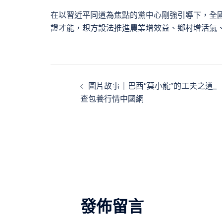
在以習近平同道為焦點的黨中心剛強引導下，全
證才能，想方設法推進農業增效益、鄉村增活氣
文
圖片故事｜巴西“莫小龍”的工夫之道_
章
查包養行情中國網
導
覽
發佈留言