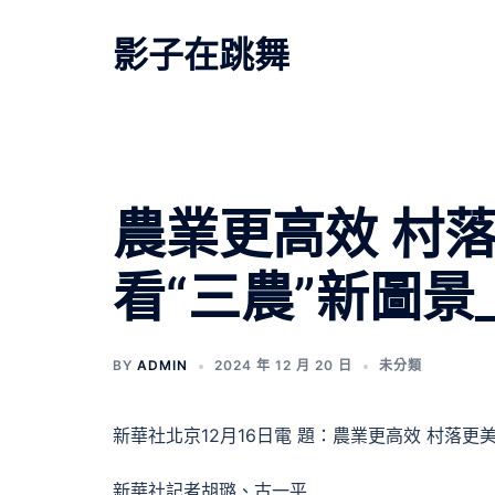
跳
至
影子在跳舞
主
要
內
容
農業更高效 村落
看“三農”新圖景
BY
ADMIN
2024 年 12 月 20 日
未分類
新華社北京12月16日電 題：農業更高效 村落更美
新華社記者胡璐、古一平