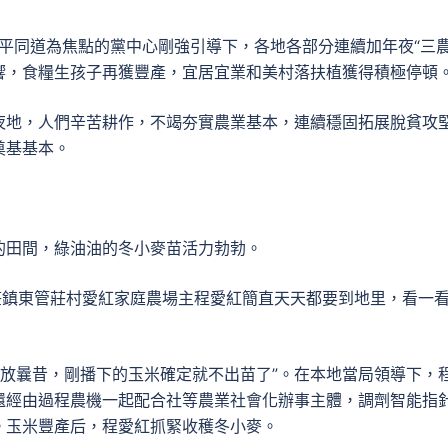
平同道為焦點的黨中心剛強引導下，各地各部分連續加年夜“三農
響，食糧生孩子再獲豐產，宜居宜業和美村落扶植獲得積極停頓
夜地，人們辛苦耕作，不竭夯實農業基本，連續穩固拓展脫貧攻
奠基基本。
的田間，綠油油的冬小麥苗活力勃勃。
莊鎮東管莊村愛紅家庭農場主程愛紅簡直天天都要到地里，看一
要放曩昔，剛播下的玉米確定就不出苗了”。在本地當局領導下，
還經由過程農機一起配合社等農業社會化辦事主體，調劑智能指
。玉米豐產后，程愛紅抓緊收穫冬小麥。