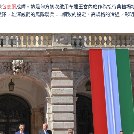
映
包養網
成輝。這是匈方初次啟用布達王宮內庭作為接待典禮場
仗隊，雄渾威武的馬隊騎兵……細致的設定，高規格的冷遇，彰