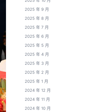
2025 年 10 月
2025 年 9 月
2025 年 8 月
2025 年 7 月
2025 年 6 月
2025 年 5 月
2025 年 4 月
2025 年 3 月
2025 年 2 月
2025 年 1 月
2024 年 12 月
2024 年 11 月
2024 年 10 月