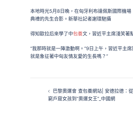
本地時光5月8日晚，在匈牙利布達佩斯國際機場
典禮的先生合影。新華社記者謝環馳攝
得知歐拉后來學了中
包養
文，習近平主席淺笑著點
“我那時就是一陣激動啊。”9日上午，習近平主
就是象征著中匈友情友愛的生長嗎？”
文
巴黎奧運會 查包養網站| 安德拉德：
章
窮戶窟女孩到“奧運女王”_中國網
導
覽