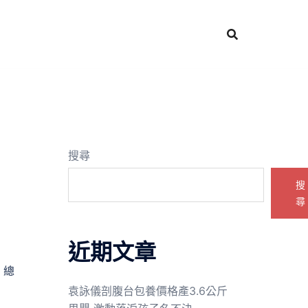
搜尋
搜
尋
近期文章
、總
袁詠儀剖腹台包養價格產3.6公斤