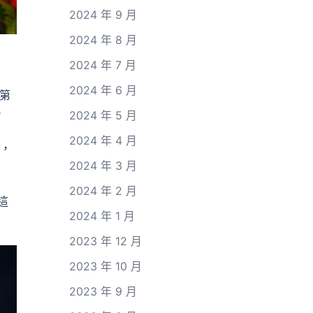
2024 年 9 月
2024 年 8 月
2024 年 7 月
2024 年 6 月
第
。
2024 年 5 月
2024 年 4 月
花，
2024 年 3 月
2024 年 2 月
這
2024 年 1 月
2023 年 12 月
2023 年 10 月
2023 年 9 月