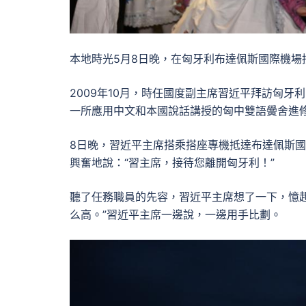
本地時光5月8日晚，在匈牙利布達佩斯國際機場
2009年10月，時任國度副主席習近平拜訪匈
一所應用中文和本國說話講授的匈中雙語黌舍進
8日晚，習近平主席搭乘搭座專機抵達布達佩斯
興奮地說：“習主席，接待您離開匈牙利！”
聽了任務職員的先容，習近平主席想了一下，憶
么高。”習近平主席一邊說，一邊用手比劃。