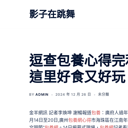
跳
至
影子在跳舞
主
要
內
容
逗查包養心得完
這里好食又好玩
BY
ADMIN
2024 年 12 月 26 日
未分類
金羊網訊 記者李煥坤 謝暢報道
包養
：廣府人過年
月14日至20日,廣州
包養網心得
市海珠區在江南年
文明節”
包養網
。14日揭幕式現場，
包養網
記者看