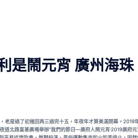
利是鬧元宵 廣州海珠
，老是過了初幾回再三過完十五，年夜年才算美滿閉幕。2019年
夜道北路富基廣場舉辦“我們的節日—廣府人鬧元宵·2019廣府元
到平易近樂吹奏、舞獅扮演、風俗運動集市如火如荼停止，固然