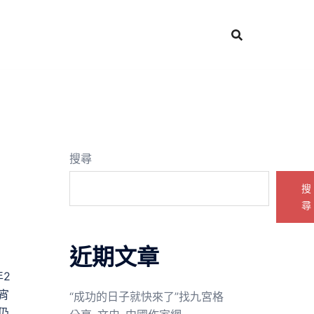
搜尋
搜
尋
近期文章
2
宵
“成功的日子就快來了”找九宮格
仍