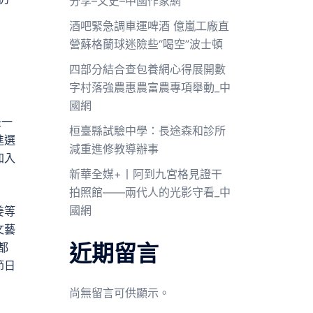
分享–文史–中國作家網
酒吧緊急調車運啤酒 億嵐工廠直
營蘇格蘭球迷險些“喝空”波士頓
四部分結合查包養網心得展開數
字村落強農惠農富農專項舉動_中
國網
是一
桓臺縣試驗中學：長途森和診所
進選
減重進修教導辦事
加入
新華全媒+丨阿到九宮格見證干
拍照館——兩代人的光影守看_中
國網
姜等
文藝
近期留言
都
節日
尚無留言可供顯示。