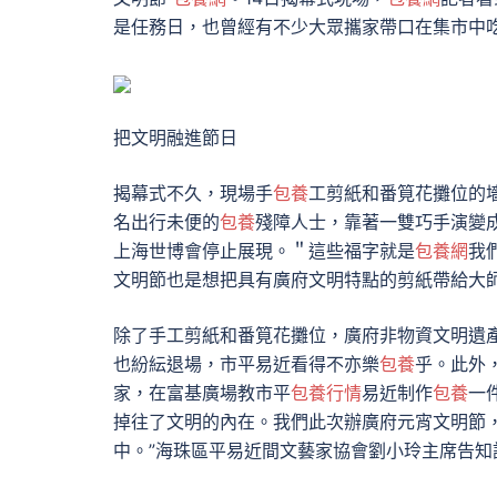
是任務日，也曾經有不少大眾攜家帶口在集市中
把文明融進節日
揭幕式不久，現場手
包養
工剪紙和番筧花攤位的
名出行未便的
包養
殘障人士，靠著一雙巧手演變
上海世博會停止展現。＂這些福字就是
包養網
我
文明節也是想把具有廣府文明特點的剪紙帶給大師
除了手工剪紙和番筧花攤位，廣府非物資文明遺
也紛紜退場，市平易近看得不亦樂
包養
乎。此外
家，在富基廣場教市平
包養行情
易近制作
包養
一
掉往了文明的內在。我們此次辦廣府元宵文明節
中。”海珠區平易近間文藝家協會劉小玲主席告知