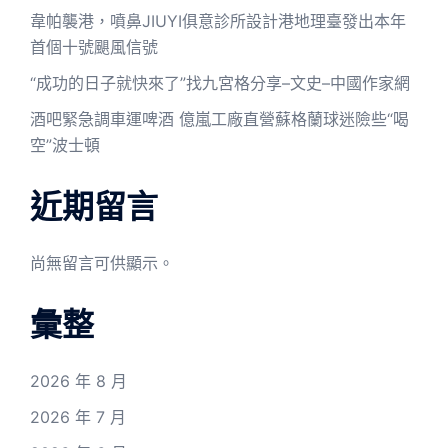
韋帕襲港，噴鼻JIUYI俱意診所設計港地理臺發出本年
首個十號颶風信號
“成功的日子就快來了”找九宮格分享–文史–中國作家網
酒吧緊急調車運啤酒 億嵐工廠直營蘇格蘭球迷險些“喝
空”波士頓
近期留言
尚無留言可供顯示。
彙整
2026 年 8 月
2026 年 7 月