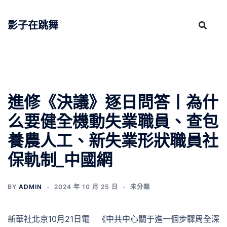
跳
至
影子在跳舞
主
要
內
容
進修《決議》逐日問答丨為什
么要健全機動失業職員、查包
養農人工、新失業形狀職員社
保軌制_中國網
BY
ADMIN
2024 年 10 月 25 日
未分類
新華社北京10月21日電 《中共中心關于進一個步驟周全深