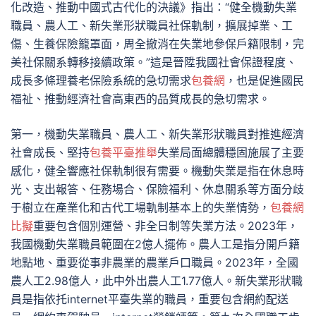
化改造、推動中國式古代化的決議》指出：“健全機動失業
職員、農人工、新失業形狀職員社保軌制，擴展掉業、工
傷、生養保險籠罩面，周全撤消在失業地參保戶籍限制，完
美社保關系轉移接續政策。”這是晉陞我國社會保證程度、
成長多條理養老保險系統的急切需求
包養網
，也是促進國民
福祉、推動經濟社會高東西的品質成長的急切需求。
第一，機動失業職員、農人工、新失業形狀職員對推進經濟
社會成長、堅持
包養平臺推舉
失業局面總體穩固施展了主要
感化，健全響應社保軌制很有需要。機動失業是指在休息時
光、支出報答、任務場合、保險福利、休息關系等方面分歧
于樹立在產業化和古代工場軌制基本上的失業情勢，
包養網
比擬
重要包含個別運營、非全日制等失業方法。2023年，
我國機動失業職員範圍在2億人擺佈。農人工是指分開戶籍
地點地、重要從事非農業的農業戶口職員。2023年，全國
農人工2.98億人，此中外出農人工1.77億人。新失業形狀職
員是指依托internet平臺失業的職員，重要包含網約配送