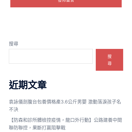
搜尋
搜
尋
近期文章
袁詠儀剖腹台包養價格產3.6公斤男嬰 激動落淚孩子名
不決
【防森和診所體檢控疫情，龍口外行動】公路建養中間
聯防聯控，果斷打贏阻擊戰