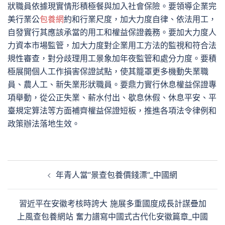
狀職員依據現實情形積極餐與加入社會保險。要領導企業完
美行業公
包養網
約和行業尺度，加大力度自律、依法用工，
自發實行其應該承當的用工和權益保證義務。要加大力度人
力資本市場監管，加大力度對企業用工方法的監視和符合法
規性審查，對分歧理用工景象加年夜監管和處分力度。要積
極展開個人工作損害保證試點，使其籠罩更多機動失業職
員、農人工、新失業形狀職員。要鼎力實行休息權益保證專
項舉動，從公正失業、薪水付出、歇息休假、休息平安、平
臺規定算法等方面補齊權益保證短板，推進各項法令律例和
政策辦法落地生效。
文
年青人當“景查包養價錢漂”_中國網
章
導
習近平在安徽考核時誇大 施展多重國度成長計謀疊加
覽
上風查包養網站 奮力譜寫中國式古代化安徽篇章_中國