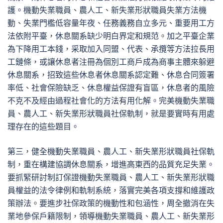
護。機動失業職員、農人工、新失業形狀職員失業方法機
動、失業門檻低容量年夜、任務義務自立多元、重要用工方
法依附平臺，休息關系缺少明白界定和規范。加之平臺企業
為下降用工本錢，采取加入同盟、代表、承攬等方法拉長用
工鏈條，或讓休息者注冊為個別工商戶成為商事主體來躲避
休息關系，招致這些休息者休息關系認定難、休息合同簽署
率低、社會保險缺乏、休息權益保證有盲區，休息者的風險
不克不及經由過程社會化的方法有用化解。完美機動失業職
員、農人工、新失業形狀職員社保軌制，就是要實時有用處
理存在的這些題目。
第三，健全機動失業職員、農人工、新失業形狀職員社保軌
制，重在構建協調休息關系，增進高東西的品質充足失業。
要抓緊研討制訂保證機動失業職員、農人工、新失業形狀職
員權益的法令律例和軌制系統，落實完美各項支撐和維護政
策辦法。要進步社保政策的機動性和包涵性，周全撤消在失
業地參保戶籍限制，領導機動失業職員、農人工、新失業形