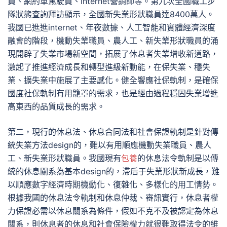
員、網約車駕駛員、internet營銷師等。第九次全國職工步
隊狀態查詢拜訪顯示，全國新失業形狀職員達8400萬人。
我國已進進internet、年夜數據、人工智能和實體經濟深度
融會的階段，機動失業職員、農人工、新失業形狀職員的涌
現開辟了失業市場新空間，拓展了休息者失業增收新道路，
激起了推進經濟成長和轉型進級新動能，在保失業、穩失
業、擴失業中施展了主要感化。健全響應社保軌制，是確保
國度社保軌制有用籠罩的需求，也是經由過程穩固失業增進
高東西的品質成長的需求。
第二，現行的休息法、休息合同法和社會保證軌制是針對傳
統失業方法design的，難以有用順應機動失業職員、農人
工、新失業形狀職員。我國現有
包養
的休息法令軌制是以傳
統的休息關系為基本design的，滯后于失業形狀新成長，難
以順應數字經濟時期機動化、復雜化、多樣化的用工情勢。
根據我國的休息法令軌制和休息仲裁、審訊實行，休息者權
力保證必需以休息關系為條件，假如不克不及被認定為休息
關系，則休息者的休息和社會保險權力就很難取得法令的維