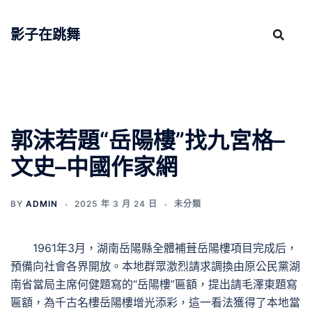
跳
至
影子在跳舞
主
要
內
容
郭沫若題“岳陽樓”找九宮格–
文史–中國作家網
BY
ADMIN
2025 年 3 月 24 日
未分類
1961年3月，湖南岳陽縣全體補葺岳陽樓項目完成后，
預備向社會各界開放。本地群眾激烈請求調換由原公民黨湖
南省當局主席何健題寫的“岳陽樓”匾額，提出請毛澤東題寫
匾額，為千古名樓岳陽樓增光添彩，這一看法獲得了本地當