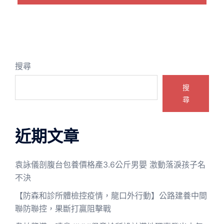
搜尋
搜
尋
近期文章
袁詠儀剖腹台包養價格產3.6公斤男嬰 激動落淚孩子名
不決
【防森和診所體檢控疫情，龍口外行動】公路建養中間
聯防聯控，果斷打贏阻擊戰