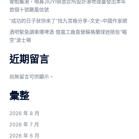
韋帕襲港，噴鼻JIUYI俱意診所設計港地理臺發出本年
首個十號颶風信號
“成功的日子就快來了”找九宮格分享–文史–中國作家網
酒吧緊急調車運啤酒 億嵐工廠直營蘇格蘭球迷險些“喝
空”波士頓
近期留言
尚無留言可供顯示。
彙整
2026 年 8 月
2026 年 7 月
2026 年 6 月