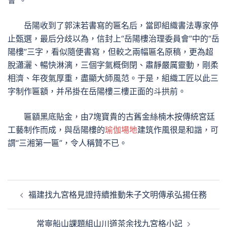
會”。
岳陽收到了郭沫若書寫的匾名后，當即組織書法專家停
止甄選，最后分歧以為，信封上“岳陽樓治理委員會”中的“岳
陽樓”三字，看似隨便書寫，但較之兩幅匾名原稿，更為超
脫瀟灑、暢快淋漓，三個字氣概倒閉、肅靜嚴厲靈動，剛柔
相濟、年夜氣厚重，盡顯大師風范。于是，組織工匠以此三
字制作匾額，并吊掛在岳陽樓三樓正面的斗拱前。
匾額黑底貼金，由7塊寶貴的古舊金絲楠木按傳統宮廷
工藝制作而成，與岳陽樓的
瑜伽場地
建筑作風很是和諧，可
謂“三湘第一匾”，令人稱贊不已。
文
福建找九宮格見證持續推動朱子文明傳承弘揚任務
章
導
常寧船山課題組山川道茶余找九宮格小記