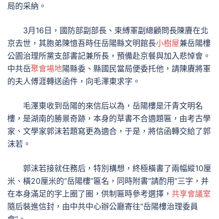
局的采納。
3月16日，國防部副部長、束縛軍副總顧問長陳賡在北
京去世，其胞弟陳憶吾時任岳陽縣文明館長
小樹屋
兼岳陽樓
公園治理所黨支部書記兼所長，預備赴京餐與加入悲悼會。
中共岳
聚會場地
陽縣委、縣國民當局便委托他，請陳賡將軍
的夫人傅涯轉送函件，向毛澤東求字。
毛澤東收到岳陽的來信后以為，岳陽樓是汗青文明名
樓，是湖南的勝景奇跡，本身的草書不合適題匾，由考古學
家、文學家郭沫若題寫更為適合，于是，將信函轉交給了郭
沫若。
郭沫若接就任務后，特別構想，終極橫書了兩幅縱10厘
米、橫20厘米的“岳陽樓”匾名，同時附書“請酌用”三字，并
在本身滿足的字上圈了圈，供制匾時參考選擇，
共享會議室
隨后裝進信封，由中共中心辦公廳寄往“岳陽樓治理委員