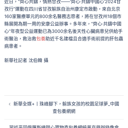
近日，“齊心共鑄，情熱甘孜——‘齊心·共鑄中國心’2024甘
孜行”運動在四川省甘孜躲族自治州康定市啟動，來自北京
160家醫療單元的800余名醫務志愿者，將在甘孜州18個市
縣展開為期一周的安康公益辦事。多年來，“齊心·共鑄中國
心”年夜型公益運動已為3000余名後天性心臟病患兒供給手
術醫治，救治救
包養
助近千名建檔且合適手術前提的肝包蟲
病患者。
新華社記者 沈伯韓 攝
文
新華全媒+丨珠峰腳下，躲族女孩的校園足球夢_中國
章
查包養網網
導
覽
習近平同俄羅斯總甜心寶物查包養網統普京舉辦錄像會