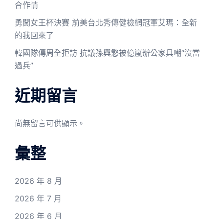
合作情
勇闖女王杯決賽 前美台北秀傳健檢網冠軍艾瑪：全新
的我回來了
韓國隊傳周全拒訪 抗議孫興慜被億嵐辦公家具嘲“沒當
過兵”
近期留言
尚無留言可供顯示。
彙整
2026 年 8 月
2026 年 7 月
2026 年 6 月