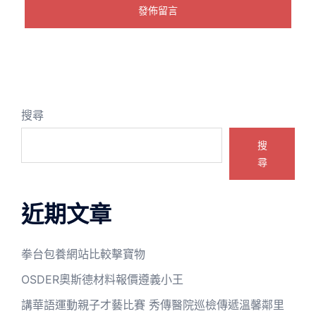
搜尋
搜
尋
近期文章
拳台包養網站比較擊寶物
OSDER奧斯德材料報價遵義小王
講華語運動親子才藝比賽 秀傳醫院巡檢傳遞溫馨鄰里