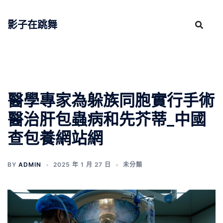
跳
至
影子在跳舞
主
要
內
容
醫學專家為躲族同胞實行手術
醫治肝包蟲病和先芥蒂_中國
查包養網站網
BY
ADMIN
2025 年 1 月 27 日
未分類