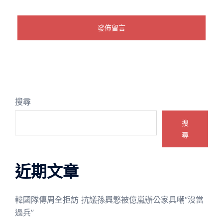
搜尋
搜
尋
近期文章
韓國隊傳周全拒訪 抗議孫興慜被億嵐辦公家具嘲“沒當
過兵”