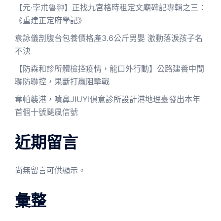
【元·孛朮魯翀】正找九宮格時租定文廟碑記專輯之三：
《重建正定府學記》
袁詠儀剖腹台包養價格產3.6公斤男嬰 激動落淚孩子名
不決
【防森和診所體檢控疫情，龍口外行動】公路建養中間
聯防聯控，果斷打贏阻擊戰
韋帕襲港，噴鼻JIUYI俱意診所設計港地理臺發出本年
首個十號颶風信號
近期留言
尚無留言可供顯示。
彙整