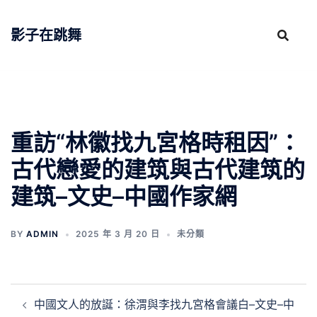
跳
至
影子在跳舞
主
要
內
容
重訪“林徽找九宮格時租因”：
古代戀愛的建筑與古代建筑的
建筑–文史–中國作家網
BY
ADMIN
2025 年 3 月 20 日
未分類
文
中國文人的放誕：徐渭與李找九宮格會議白–文史–中
章