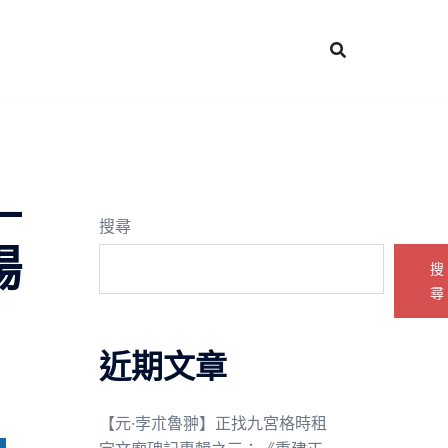
—
搜尋
揚
搜
尋
近期文章
【元·孛朮魯翀】正找九宮格時租