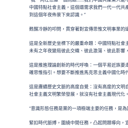
中國特點社會主義，這個還需求我們一代一代共
到這個年夜佈景下來認識。”
甦醒冷靜的叩問，貫穿著對宣傳思惟文明事業的
這是全新歷史坐標下的嚴重命題：中國特點社會
未有之年夜變局彼此交織、彼此激蕩、彼此影響
這是推進理論創新的時代呼喚：一個平易近族要
確思惟指引。想要不斷推進馬克思主義中國化時
這是賡續歷史文脈的高度自覺：沒有高度的文明
社會主義文明繁榮發展，就沒有社會主義現代化
“意識形態任務是黨的一項極端主要的任務，是為
緊扣時代脈搏，圍繞中間任務，凸起問題導向，