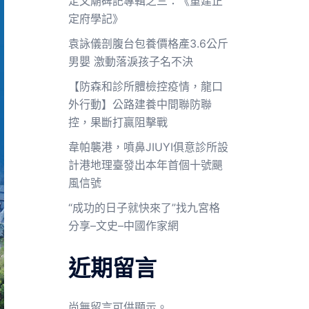
定文廟碑記專輯之三：《重建正
定府學記》
袁詠儀剖腹台包養價格產3.6公斤
男嬰 激動落淚孩子名不決
【防森和診所體檢控疫情，龍口
外行動】公路建養中間聯防聯
控，果斷打贏阻擊戰
韋帕襲港，噴鼻JIUYI俱意診所設
計港地理臺發出本年首個十號颶
風信號
“成功的日子就快來了”找九宮格
分享–文史–中國作家網
近期留言
尚無留言可供顯示。