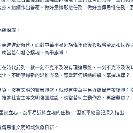
產黨人繼續作出答覆。做好意識形態任務，做好宣傳思惟任務，
遠慮深謀。
主義進進新時代，面對中華平易近族偉年夜復興戰略全局和世界
，應當若何凝心鑄魂、高舉旗幟？
走在時代前列，就一刻不克不及沒有理論思維，一刻不克不及沒
代化、不斷攀緣新的思惟岑嶺，應當若何總結經驗、掌握規律？
自負，沒有文明的繁榮興盛，就沒有中華平易近族偉年夜復興；
。推進社會主義文明強國建設，應當若何主動作為、再譜華章？
國家立心、為平易近族立魂的任務。”習近平總書記深入指出。
宣傳思惟文明領域氣象日新。