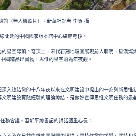
心總館（無人機照片）。新華社記者 李賀 攝
中軸線北延的中國國家版本館中心總館考核。
內的星空穹頂。穹頂上，宋代石刻地理圖展現前人聰明，星漢燦
新中國精品出書物，思惟的星空蔚為年夜觀。
記深入總結黨的十八年夜以來在文明建設中提出的一系列新思惟
導文明建設實踐經驗的理論總結，是做好宣傳思惟文明任務的最
惟任務會議。習近平總書記的講話語重心長：
不克不及在日益復雜的國際國內環境下堅持住黨的領導、堅持和