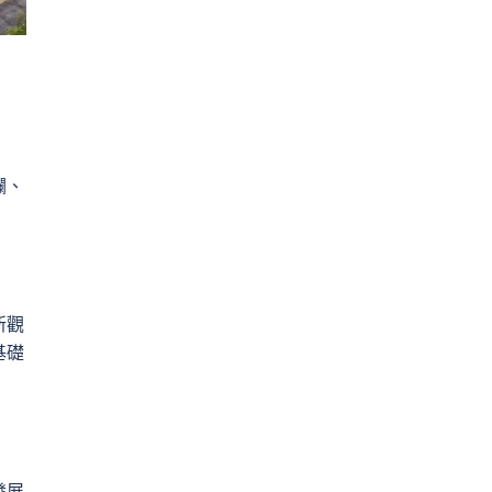
爛、
新觀
基礎
發展