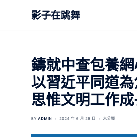
跳
至
影子在跳舞
主
要
內
容
鑄就中查包養網
以習近平同道為
思惟文明工作成
BY
ADMIN
2024 年 6 月 29 日
未分類