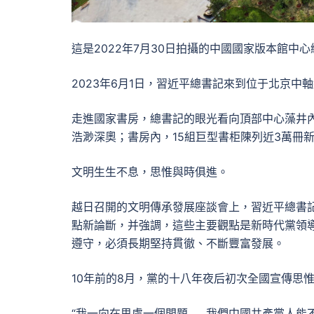
這是2022年7月30日拍攝的中國國家版本館中
2023年6月1日，習近平總書記來到位于北京
走進國家書房，總書記的眼光看向頂部中心藻井
浩渺深奧；書房內，15組巨型書柜陳列近3萬冊
文明生生不息，思惟與時俱進。
越日召開的文明傳承發展座談會上，習近平總書
點新論斷，并強調，這些主要觀點是新時代黨領
遵守，必須長期堅持貫徹、不斷豐富發展。
10年前的8月，黨的十八年夜后初次全國宣傳思
“我一向在思慮一個問題……我們中國共產黨人能