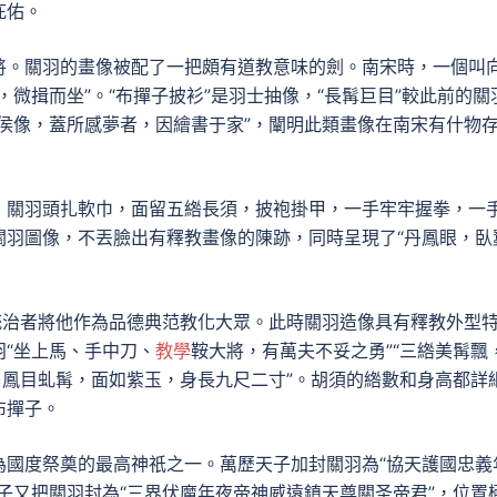
庇佑。
將。關羽的畫像被配了一把頗有道教意味的劍。南宋時，一個叫
微揖而坐”。“布撣子披衫”是羽士抽像，“長髯巨目”較此前的關
侯像，蓋所感夢者，因繪書于家”，闡明此類畫像在南宋有什物
，關羽頭扎軟巾，面留五綹長須，披袍掛甲，一手牢牢握拳，一
關羽圖像，不丟臉出有釋教畫像的陳跡，同時呈現了“丹鳳眼，臥
統治者將他作為品德典范教化大眾。此時關羽造像具有釋教外型
“坐上馬、手中刀、
教學
鞍大將，有萬夫不妥之勇”“三綹美髯飄
眉鳳目虬髯，面如紫玉，身長九尺二寸”。胡須的綹數和身高都詳
布撣子。
為國度祭奠的最高神祇之一。萬歷天子加封關羽為“協天護國忠義
子又把關羽封為“三界伏魔年夜帝神威遠鎮天尊關圣帝君”，位置