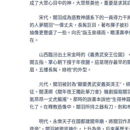
成了大眾心目中的神，大眾祭奠他，重要是求其
宋代，關羽成為道教神譜系下的一員得力干
的人夢關羽“一偉丈夫，長髯巨目，著布撣子披衫，
抽像更豐盛了一些。向氏“詣玉泉禱雨，瞻漢壽亭
在。
山西臨汾出土宋金時的《義勇武安王位圖》
開五指、掌心朝下撐于年夜腿。這是現存最早的
眉，五縷長髯，綠袍”的外型。
元代，關羽被封為“顯靈勇武安義英濟王”，
征。關漢卿《關年夜王獨赴單刀會》雜劇描寫關羽
氣昂昂一丈虎軀搖”。那時的說書本說他“生得神
化了。在釋教造像中，關羽所持之器有刀、劍和
明代，永樂天子在國都建關帝廟，將關羽作
夜帝”，關羽被徹底神化，上升為帝，后來萬歷天