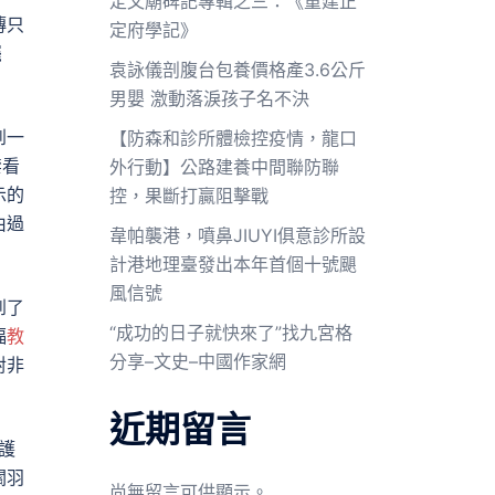
定文廟碑記專輯之三：《重建正
傳只
定府學記》
罷
袁詠儀剖腹台包養價格產3.6公斤
男嬰 激動落淚孩子名不決
到一
【防森和診所體檢控疫情，龍口
禁看
外行動】公路建養中間聯防聯
示的
控，果斷打贏阻擊戰
由過
韋帕襲港，噴鼻JIUYI俱意診所設
計港地理臺發出本年首個十號颶
風信號
到了
“成功的日子就快來了”找九宮格
福
教
分享–文史–中國作家網
對非
近期留言
護
關羽
尚無留言可供顯示。