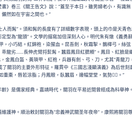
焚書》卷三《關王告文》說：“蓋至于本日，雖男婦老小，有識無
儼然如在宇宙之間也。”
巾士人而髯”。須和髯的長度有了詳細數字表現，頭上的巾是天青色
定型為“龍頭”。文學的描寫加倍深刻人心。明代朱有燉《義勇
鎖甲，小巧結。紅錦袍，染猩血。昆吾劍，秋霜掣。鵲樺弓，絲弦
乖龍劣……長伸虎臂捋髭髯，蠶眉鳳目紅腮頰”。鳳目、紅臉是
化，金鳳白盔、黃瑣甲、紅袍，兵器有劍、弓、刀，尤其“青龍刀
，成了關羽的主要外形特征。羅貫中《三國志淺顯演義》為后世刻
如重棗，唇若涂脂；丹鳳眼，臥蠶眉，邊幅堂堂，氣勢。”
年齡》是儒家經典。嘉靖時代，關羽在平易近間曾經成為科舉神
維護神。順治敕封關羽為“忠義神武關圣年夜帝”，康熙將關羽