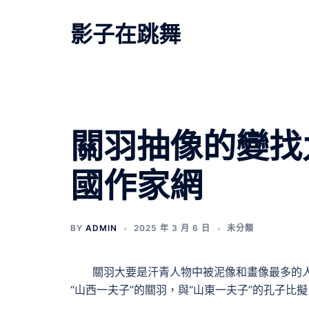
跳
至
影子在跳舞
主
要
內
容
關羽抽像的變找
國作家網
BY
ADMIN
2025 年 3 月 6 日
未分類
關羽大要是汗青人物中被泥像和畫像最多的
“山西一夫子”的關羽，與“山東一夫子”的孔子比