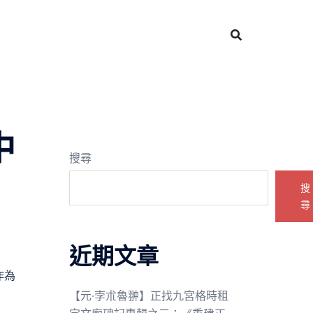
中
搜尋
搜
尋
近期文章
作為
【元·孛朮魯翀】正找九宮格時租