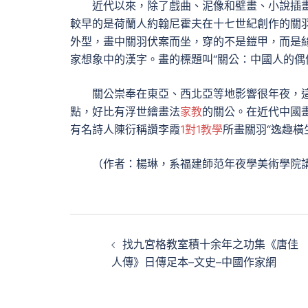
近代以來，除了戲曲、泥像和壁畫、小說插
較早的是荷蘭人約翰尼霍夫在十七世紀創作的關
外型，畫中關羽伏案而坐，穿的不是鎧甲，而是
家想象中的漢字。畫的標題叫“關公：中國人的偶
關公崇奉在東亞、西北亞等地影響很年夜，這些
點，好比有浮世繪畫法
家教
的關公。在近代中國
有名詩人陳衍稱讚李霞
1對1教學
所畫關羽“逸趣橫
（作者：楊琳，系福建師范年夜學美術學院
文
找九宮格教室積十余年之功集《唐佳
章
人傳》日傳足本–文史–中國作家網
導