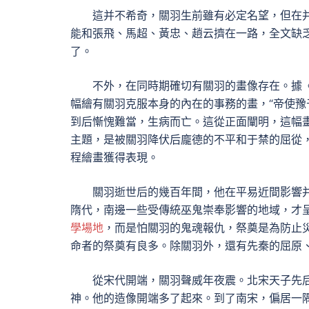
這并不希奇，關羽生前雖有必定名望，但在
能和張飛、馬超、黃忠、趙云擠在一路，全文缺乏
了。
不外，在同時期確切有關羽的畫像存在。據
幅繪有關羽克服本身的內在的事務的畫，“帝使豫
到后慚愧難當，生病而亡。這從正面闡明，這幅
主題，是被關羽降伏后龐德的不平和于禁的屈從
程繪畫獲得表現。
關羽逝世后的幾百年間，他在平易近間影響
隋代，南邊一些受傳統巫鬼崇奉影響的地域，才
學場地
，而是怕關羽的鬼魂報仇，祭奠是為防止
命者的祭奠有良多。除關羽外，還有先秦的屈原
從宋代開端，關羽聲威年夜震。北宋天子先后
神。他的造像開端多了起來。到了南宋，偏居一