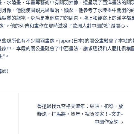
畫、水陸畫、年畫等藝術中有關羽抽像，還呈現了西洋畫法的關
羽肖像，他隨使團覲見過順治。顯然，他參考了水陸畫中關羽的
絲綢質的龍袍，身后是為他拿刀的周倉。墻上和幾案上的漢字都
像”。他的列傳和畫作在那時激發了歐洲人對中國的追蹤關心。
處所也有不少關羽畫像。japan(日本)的關公畫融會了本地的
畫家中，李霞的關公畫融會了中西畫法，講求透視和人體比例構
生”。
講師）
魯迅過找九宮格交流年：結賬，祀祭，放
鞭炮，打馬將，賀年，祝賀發家！–文史–
中國作家網