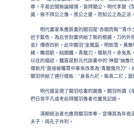
尊。平易近間無論婦孺，皆拜關公。明代李贄《
識，無不拜公之像，畏公之靈，而知公之為正派，
明代畫家朱應辰畫的關羽是“赤頤而髯”“青
近于藍色，為后世刻畫供給了新的根據，刀的外形
金》傳奇四折，此中關羽“金鳳盔，明如雪。黃
赭。雕翎箭，純鋼鐵。青龍刀，偃新月。赤兔馬，
以往的描述，蠶眉是對元代說書中的“神眉”抽像
偃新月”直接被羅貫中拿來改革為“青龍偃月刀”
關羽供給了通行樣板：“身長九尺，髯長二尺；面
明代還呈現了關羽唸書的圖像。關羽所讀《
們日常平凡或考前拜關羽像者也屢見記錄。
清朝統治者也應用關羽崇奉，宣傳其為年夜清
夫子，與孔子并列。