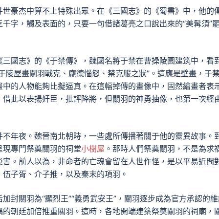
并世豪杰中算不上特殊出眾。在《三國志》的《蜀書》中，他的
千字，觸及表面的，只要一句借諸葛亮之口說出來的“美髯須”
《三國志》的《于禁傳》，魏國名將于禁在曹操陵園建筑中，看
于陵屋畫關羽戰克、龐德惱怒、禁克服之狀”。這應是壁畫，于
畫中的人物能夠比擬逼真。在這幅掉傳的畫像中，固然繪畫者表
，借此以表揚奸臣，批評降將，但關羽的神勇抽像，也第一次經
并不年夜。魏晉南北朝時，一些處所傳播著關于他的靈異故事。
呈現專門祭奠關羽的祠堂
小樹屋
。那時人們祭奠關羽，不是為求
災害。前人以為，非命者的亡魂會留在人世作怪，是以平易近間
、伍子胥、介子推，以及秦末的項羽。
加封關羽為“顯烈王”“義勇武安王”，關羽逐步成為官方承認的維
隅的朝廷加倍推重關羽。這時，各地開端建築祭奠關羽的祠廟，