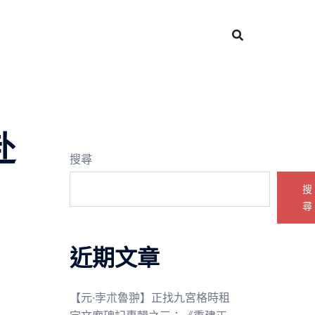
赴
搜尋
搜
尋
近期文章
【元·孛朮魯翀】正找九宮格時租