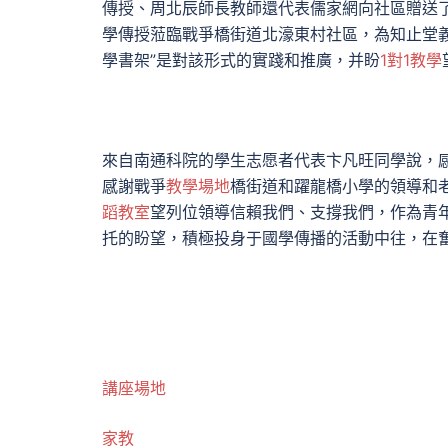
傳授、周北辰師長教師還代表儒家網向社區贈送了
學傳授蒞臨戰爭橋街道北濠東村社區，為知止堂義
學書架”是對該形式的實踐和推廣，并盼
1對1教學
來自南通科院的學生志愿者代表卞凡旺同學說，
感謝戰爭
教學場地
橋街道和躍龍橋小學的領導和
蹈教室
望列位領導信賴我們、支撐我們，作為青
托的盼望，積極投身于國學傳播的活動中往，在
講座場地
家教