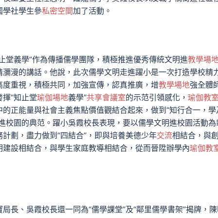
國學社學生參
私密空間
加了活動。
知止堂義學”作為傳播儒學團隊，積極推進優秀傳統文明進
教學場
情瀰漫的講話。他說，此次儒學文明走進躍小是一次打造學校精
高度重視，積極共同，加強宣傳，認真推廣，增
教學場地
強全體
揮“知止堂
瑜伽場地
義學”
共享會議室
的示范引領感化，
瑜伽教
中的正能量與社會主義焦點價值觀結合起來，做到“知行合一，學
明進校園的典范。躍小吳霞校長表現，要以儒學文明進校園活動為
計劃，盡力做到“四結合”，即與培養美德少年
交流
相結合，與
明建設相結合，與學生家庭教導相結合，從而晉陞辦學內
瑜伽教
局長、吳霞校長還一同為“儒學課堂”及“鄰里儒學書架”揭牌，陳