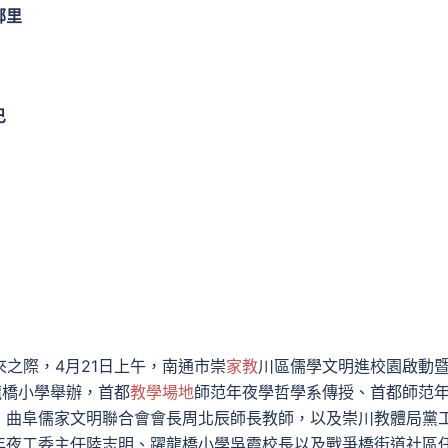
鄰里
巳
來之際，4月21日上午，南通市崇
家教
川區儒學文明進校園啟動
龍橋小學舉辦，首都
教學場地
師范年夜學哲學系傳授、首都師范
、曲阜儒家文明聯合會會長周北辰師長教師，以及崇川教體局黨
年夜工委主任陸志明、躍龍橋小學吳霞校長以及戰爭橋街道社區