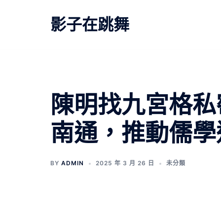
跳
至
影子在跳舞
主
要
內
容
陳明找九宮格私
南通，推動儒學
BY
ADMIN
2025 年 3 月 26 日
未分類