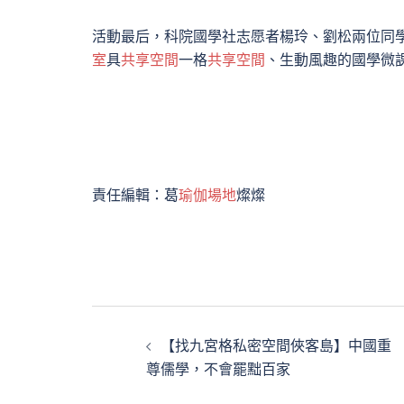
活動最后，科院國學社志愿者楊玲、劉松兩位同
室
具
共享空間
一格
共享空間
、生動風趣的國學微
責任編輯：葛
瑜伽場地
燦燦
文
【找九宮格私密空間俠客島】中國重
章
尊儒學，不會罷黜百家