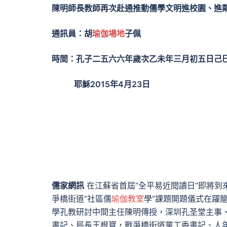
陳明師長教師再次赴通推動儒學文明進校園、進
通訊員：胡
瑜伽場地
子佩
時間：孔子二五六六年歲次乙未年三月初五日己
耶穌2015年4月23日
儒家網訊
在江蘇省首屆“全平易近閱讀日”即將到
爭橋街道“社區儒
瑜伽教室
學”課題開題儀式在躍
學孔教研討中間主任陳明傳授，深圳孔圣堂主事
書記、局長王根寶，戰爭橋街道黨工委書記、人