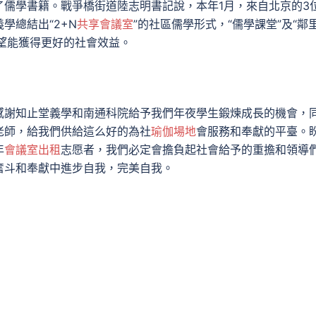
儒學書籍。戰爭橋街道陸志明書記說，本年1月，來自北京的3
學總結出“2+N
共享會議室
”的社區儒學形式，“儒學課堂”及“鄰
望能獲得更好的社會效益。
感謝知止堂義學和南通科院給予我們年夜學生鍛煉成長的機會，
老師，給我們供給這么好的為社
瑜伽場地
會服務和奉獻的平臺。
年
會議室出租
志愿者，我們必定會擔負起社會給予的重擔和領導
奮斗和奉獻中進步自我，完美自我。