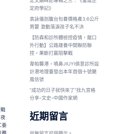
定文廟碑記專輯之三：《重建正
定府學記》
袁詠儀剖腹台包養價格產3.6公斤
男嬰 激動落淚孩子名不決
【防森和診所體檢控疫情，龍口
外行動】公路建養中間聯防聯
控，果斷打贏阻擊戰
韋帕襲港，噴鼻JIUYI俱意診所設
計港地理臺發出本年首個十號颶
風信號
“成功的日子就快來了”找九宮格
分享–文史–中國作家網
暨戰
近期留言
年夜
工委
任務
尚無留言可供顯示。