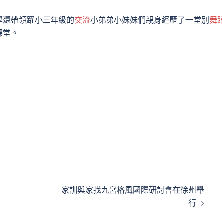
學還帶領躍小三年級的
交流
小弟弟小妹妹們親身經歷了一堂別
舞
課堂。
家訓與家找九宮格風國際研討會在徐州舉
行