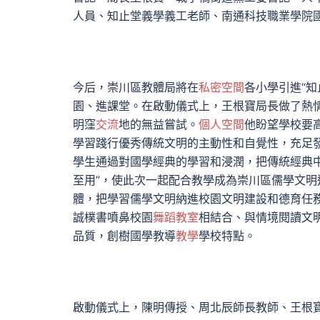
人員、知止堂義學義工老師、南通科技職業學院
今后，崇川區教體局將在
私密空間
各小學引進“
園、進課堂。在啟動儀式上，王根寶局長做了熱
明窪
交流
地的無益嘗試。
個人空間
他盼望學校要
學習踐行優秀傳統文明的主動性和自覺性，充足發
學生通過對國學經典的學習和浸潤，把傳統經典
至用”，使此次一起配合教學成為崇川區儒學文
體，把學習儒學文明納進校園文明建設和德育任務
誠樸書噴鼻校園
舞蹈教室
相結合、與情境閱讀文
品質，創樹國學教導
教學
學校特點。
啟動儀式上，陳明傳授、周北辰師長教師、王根寶