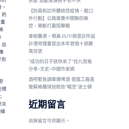
男嬰 激動落淚孩子名不決
分，
【防森和診所體檢控疫情，龍口
》的
外行動】公路建養中間聯防聯
器重
控，果斷打贏阻擊戰
來
韋帕襲港，噴鼻JIUYI俱意診所設
》
計港地理臺發出本年首個十號颶
，出
風信號
陳
才形
“成功的日子就快來了”找九宮格
分享–文史–中國作家網
酒吧緊急調車運啤酒 億嵐工廠直
思
營蘇格蘭球迷險些“喝空”波士頓
光視
比
近期留言
家炎
的緣
尚無留言可供顯示。