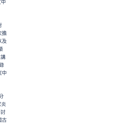
文中
對
次擔
以及
顯
在講
錄
《中
分
家炎
研討
國古