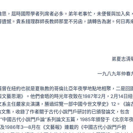
趣思，屆時國際學者列席者必多。弟年老事忙，未便餐與加入矣
得遺憾。貴系錢理群師長教師那里不另函，請轉告為謝。何日再
弟夏志清
一九八九年仲春
清曾在紐約也就是夏執教的哥倫比亞年夜學地點地相聚，二是回
藝思潮》。他們會晤的時光年夜致在1987年2月，2月14日
系主任嚴家炎演講，勝過綜覽一部中國今世文學史》12。《論
的論文集，收錄了作者關于古代小說門戶研討的已頒發論文，包含
志的“中國古代小說門戶論”系列論文五篇，1985年頒發于《北京年
及1986年3—8月在《文藝報》連載的《中國古代小說門戶俯