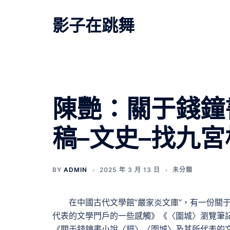
跳
至
影子在跳舞
主
要
內
容
陳艷：關于錢鐘
稿–文史–找九
BY
ADMIN
2025 年 3 月 13 日
未分類
在中國古代文學館“嚴家炎文庫”，有一份關
代表的文學門戶的一些感觸》《〈圍城〉瀏覽筆
《關于錢鐘書小說〈貓〉〈圍城〉及其所代表的