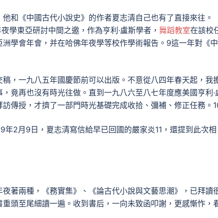
，他和《中國古代小說史》的作者夏志清自己也有了直接來往。
福年夜學東亞研討中間之邀，作為亨利·盧斯學者，
舞蹈教室
在該校
亞洲學會年會，并在哈佛年夜學等校作學術報告。9這一年對《
交稿，一九八五年國慶節前可以出版。不意從八四年春天起，我
事，竟再也沒有時光往做。直到一九八六至八七年度應美國亨利·
訪傳授，才擠了一部門時光基礎完成收拾、彌補、修正任務。1
9年2月9日，夏志清寫信給早已回國的嚴家炎11，還提到此次相
年夜著兩種，《務實集》、《論古代小說與文藝思潮》，已拜讀
書重頭至尾細讀一遍。收到書后，一向未致函叩謝，更感慚怍，