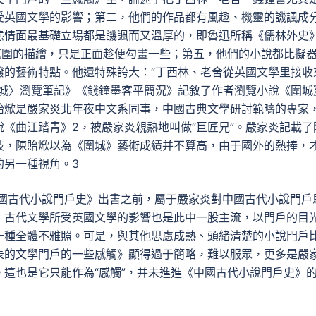
受英國文學的影響；第二，他們的作品都有風趣、機靈的譏諷成
態情面最基礎立場都是譏諷而又溫厚的，即魯迅所稱《儒林外史
氛圍的描繪，只是正面趁便勾畫一些；第五，他們的小說都比擬
潑的藝術特點。他還特殊誇大：“丁西林、老舍從英國文學里接收
圍城〉瀏覽筆記》《錢鐘墨客平簡況》記敘了作者瀏覽小說《圍城
貽焮是嚴家炎北年夜中文系同事，中國古典文學研討範疇的專家
《曲江踏青》2，被嚴家炎親熱地叫做“巨匠兄”。嚴家炎記載了
歧，陳貽焮以為《圍城》藝術成績并不算高，由于國外的熱捧，
的另一種視角。3
中國古代小說門戶史》出書之前，屬于嚴家炎對中國古代小說門戶
，古代文學所受英國文學的影響也是此中一股主流，以門戶的目
一種全體不雅照。可是，與其他思慮成熟、頭緒清楚的小說門戶
表的文學門戶的一些感觸》顯得過于簡略，難以服眾，更多是嚴
這也是它只能作為“感觸”，并未進進《中國古代小說門戶史》