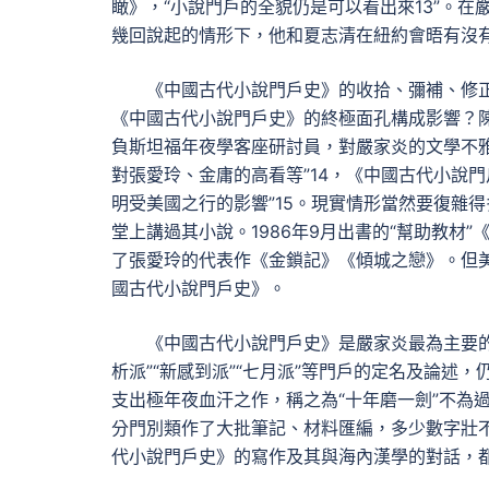
瞰》，“小說門戶的全貌仍是可以看出來13”。
幾回說起的情形下，他和夏志清在紐約會晤有沒
《中國古代小說門戶史》的收拾、彌補、修
《中國古代小說門戶史》的終極面孔構成影響？陳平原以
負斯坦福年夜學客座研討員，對嚴家炎的文學不
對張愛玲、金庸的高看等”14，《中國古代小說門
明受美國之行的影響”15。現實情形當然要復雜得
堂上講過其小說。1986年9月出書的“幫助教材
了張愛玲的代表作《金鎖記》《傾城之戀》。但
國古代小說門戶史》。
《中國古代小說門戶史》是嚴家炎最為主要
析派”“新感到派”“七月派”等門戶的定名及論
支出極年夜血汗之作，稱之為“十年磨一劍”不為
分門別類作了大批筆記、材料匯編，多少數字壯
代小說門戶史》的寫作及其與海內漢學的對話，