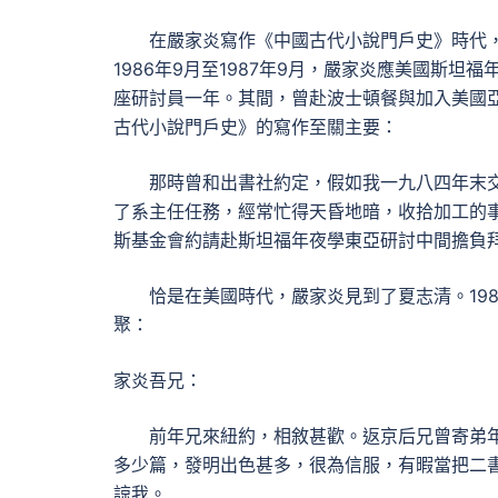
在嚴家炎寫作《中國古代小說門戶史》時代
1986年9月至1987年9月，嚴家炎應美國斯坦
座研討員一年。其間，曾赴波士頓餐與加入美國
古代小說門戶史》的寫作至關主要：
那時曾和出書社約定，假如我一九八四年末
了系主任任務，經常忙得天昏地暗，收拾加工的
斯基金會約請赴斯坦福年夜學東亞研討中間擔負拜
恰是在美國時代，嚴家炎見到了夏志清。198
聚：
家炎吾兄：
前年兄來紐約，相敘甚歡。返京后兄曾寄弟
多少篇，發明出色甚多，很為信服，有暇當把二
諒我。