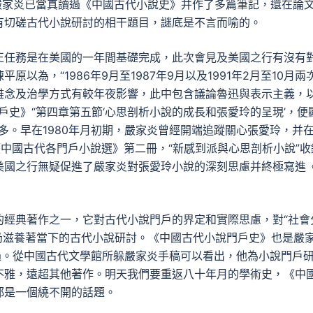
在嚴家炎已當真讀過《中國古代小說史》并作了多篇筆記，還在論
有切磋古代小說研討的相干題目，謎底是不言而喻的。
正任務是在美國的一年間基礎完成，此次會見及美國之行有沒有
為，“1986年9月至1987年9月以及1991年2月至10月兩
雅念及治學方式有較年夜影響，此中包含議論魯迅與表示主義，
戶史》“第四章第五節‘心思剖析小說的成長和張愛玲的呈現’，便
多。早在1980年月初期，嚴家炎曾經開端追蹤關心張愛玲，并
”《中國古代各門戶小說選》第二冊，“新感到派與心思剖析小說”收
美國之行無疑促進了嚴家炎對張愛玲小說的深刻思慮并終極寫進
的經典著作之一，它對古代小說門戶的界定和實際思慮，對“社會
述，仍滋養著當下的古代小說研討。《中國古代小說門戶史》也是嚴
過。從中國古代文學館所躲嚴家炎手稿可以看出，他為小說門戶
不雅，遠超其他著作。明天我們要重返八十年月的學術史，《中
都是一個繞不開的話題。