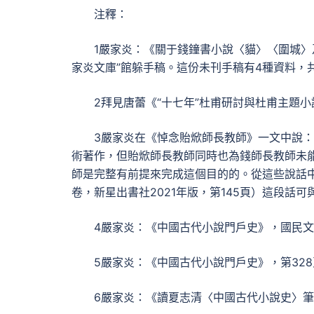
注釋：
1嚴家炎：《關于錢鐘書小說〈貓〉〈圍城〉
家炎文庫”館躲手稿。這份未刊手稿有4種資料，共
2拜見唐蕾《“十七年”杜甫研討與杜甫主題小
3嚴家炎在《悼念貽焮師長教師》一文中說：
術著作，但貽焮師長教師同時也為錢師長教師未
師是完整有前提來完成這個目的的。從這些說話中
卷，新星出書社2021年版，第145頁）這段話
4嚴家炎：《中國古代小說門戶史》，國民文學
5嚴家炎：《中國古代小說門戶史》，第32
6嚴家炎：《讀夏志清〈中國古代小說史〉筆