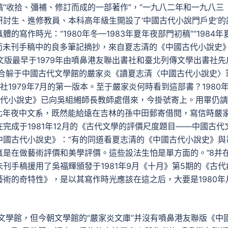
“收拾、彌補、修訂而成的一部著作”，“一九八二年和一九八三
討生、進修教員、本科高年級生開設了‘中國古代小說門戶史’的
的寫作時光：“1980年冬—1983年夏年夜部門初稿”“1984年
”。5而未刊手稿中的良多筆記摘抄，來自夏志清的《中國古代小說史
文版最早于1979年由噴鼻港友聯出書社和臺北列傳文學出書社先
聯合躲于中國古代文學館的嚴家炎《讀夏志清〈中國古代小說史〉
1979年7月的第一版本。至于嚴家炎何時看到這部書？1980年
古代小說史》已向吳組緗師長教師處借來，今掛號寄上。用畢仍
北年夜中文系，既然能給遠在吉林的孫中田郵寄借閱，寫信時嚴
完成于1981年12月的《古代文學的評價尺度題目——中國古代
中國古代小說史》：“有的同道看夏志清的《中國古代小說史》與
是在做藝術評價和美學評價。這些設法生怕是單方面的。”8并
刊手稿援用了吳福輝頒發于1981年9月《十月》第5期的《古代
術的奇特性》，是以其寫作時光應該在這之后，大要是1980年
代文學館，但今朝文學館的“嚴家炎文庫”并沒有噴鼻港友聯版《中