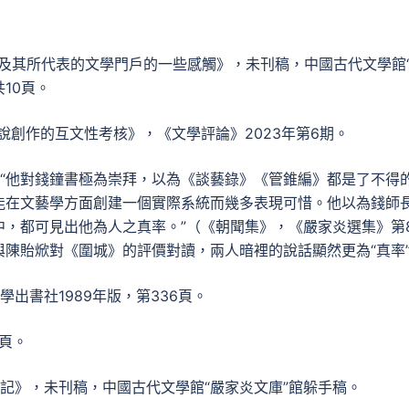
及其所代表的文學門戶的一些感觸》，未刊稿，中國古代文學館
10頁。
說創作的互文性考核》，《文學評論》2023年第6期。
“他對錢鐘書極為崇拜，以為《談藝錄》《管錐編》都是了不得
能在文藝學方面創建一個實際系統而幾多表現可惜。他以為錢師
，都可見出他為人之真率。”（《朝聞集》，《嚴家炎選集》第
可與陳貽焮對《圍城》的評價對讀，兩人暗裡的說話顯然更為“真率
出書社1989年版，第336頁。
8頁。
記》，未刊稿，中國古代文學館“嚴家炎文庫”館躲手稿。