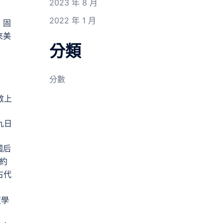
2023 年 8 月
2022 年 1 月
，固
來美
分類
分數
敬上
九日
國后
紐約
古代
夜學