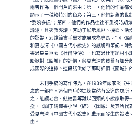
兩者作為一個門戶的來由：第一，他們的作品都
顯示了一種較特別的色彩；第三，他們對舊的世
“委婉多諷”；第四，他們的作品往往不重視時期
論述，且夾敘夾議，有助于展示風趣、機靈、活
的影響，到錢鐘書手里才施展成為專長。”《〈
和夏志清《中國古代小說史》的感觸和筆記。陳
書過皇皇巨著《杜甫評傳》，也寫過杜甫題材小說
貽焮對《圍城》的評價，與夏志清的贊譽有加分
成國際的追捧。這段話供給了那時評價《圍城》
未刊手稿的寫作時光，在1989年嚴家炎《
慮的一部門。這個門戶的提煉當然有公道的處所
之，能讓老舍、錢鐘書等難以回類的小說家取得
擬，《關于錢鐘書小說〈貓〉〈圍城〉及其所代
受夏志清《中國古代小說史》啟示而發生的設法。
由。