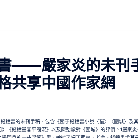
書——嚴家炎的未刊
宮格共享中國作家網
于錢鐘書的未刊手稿，包含《關于錢鐘書小說〈貓〉〈圍城〉及
記》《錢鐘墨客平簡況》以及陳貽焮對《圍城》的評價。1嚴家炎
文學門戶的一些感觸》里，論述了把丁西林、老舍、錢鐘書尤其