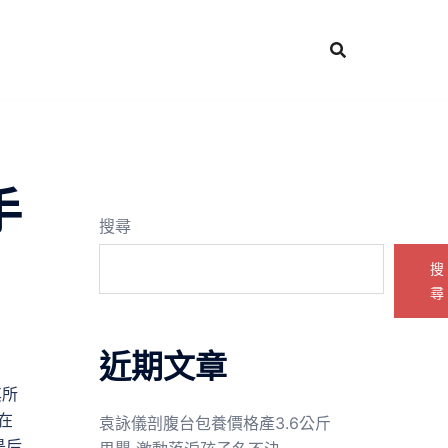
手
搜尋
搜
尋
近期文章
其所
在
袁詠儀剖腹台包養價格產3.6公斤
是后