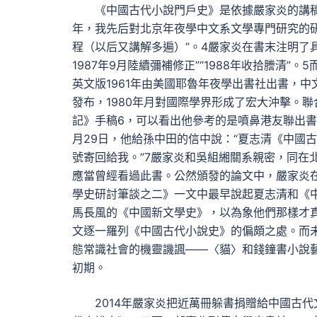
《中國古代小說門戶史》是依據嚴家炎的講稿
年，我先后對北京年夜學中文系文學專門研究的研
程（以后又講解多遍）”。4嚴家炎在書末注明了具體
1987年9月陸續彌補修正”“1988年收拾謄清
英文版1961年由美國耶魯年夜學出書社出書，中
發布，1980年月對國際學界形成了宏大沖擊。
記》手稿6，可以看出他參考的是噴鼻港友聯出書社
月29日，他給孫中田的信中說：“夏志清《中國
號寄回給我。”7嚴家炎和吳組緗關系親密，同在
應當曾經看過此書。公然頒發的論文中，嚴家炎在
學史研討筆談之二》一文中最早說起夏志清和《
馬長風的《中國新文學史》，以為象他們那樣才真
文逐一羅列《中國古代小說史》的偏頗之處。而未
態常識社會的機靈譏諷——〈貓〉和錢鐘書小說藝
初期。
2014年嚴家炎把近萬冊躲書捐贈給中國古