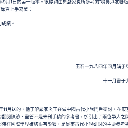
年9月1日的第一版本。很能夠由於嚴家炎所參考的“噴鼻港友聯版
”扉頁上手寫著：
的成績。
玉石一九八四年四月購于
十一月書于
4年11月送的，他了解嚴家炎正在做中國古代小說門戶研討，在東
的翻閱陳跡，盡管不是未刊手稿的參考書，卻引出了兩位學人之
那時在國際學界確切很有影響，是從事古代小說研討的主要參考