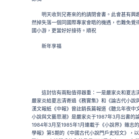
明天收到兄寄來的約請閉會書。此會甚有興
然掉失落一個同國際專家會晤的機遇，也難免覺
國小游，更當好好接待。順祝
新年享福
這封信有兩點值得器重：一是嚴家炎和夏志
嚴家炎給夏志清寄過《務實集》和《論古代小說與文
漢文報紙《中報》曾註銷長篇報道《聽北年夜中文
小說與文藝思潮》是嚴家炎于1987年3月出書
1984年3月至1985年1月連載于《小說界》雜
學報》第5期的《中國古代小說門戶史短文》，以