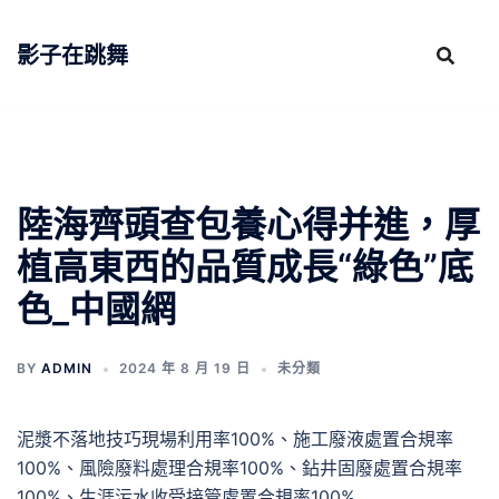
跳
至
影子在跳舞
主
要
內
容
陸海齊頭查包養心得并進，厚
植高東西的品質成長“綠色”底
色_中國網
BY
ADMIN
2024 年 8 月 19 日
未分類
泥漿不落地技巧現場利用率100%、施工廢液處置合規率
100%、風險廢料處理合規率100%、鉆井固廢處置合規率
100%、生涯污水收受接管處置合規率100%……