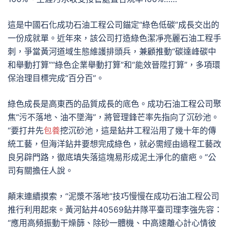
這是中國石化成功石油工程公司錨定“綠色低碳”成長交出的
一份成就單。近年來，該公司打造綠色潔凈亮麗石油工程手
刺，爭當黃河道域生態維護排頭兵，兼顧推動“碳達峰碳中
和舉動打算”“綠色企業舉動打算”和“能效晉陞打算”，多項環
保治理目標完成“百分百”。
綠色成長是高東西的品質成長的底色。成功石油工程公司聚
焦“污不落地、油不墜海”，將管理鋒芒率先指向了沉砂池。
“要打井先
包養
挖沉砂池，這是鉆井工程沿用了幾十年的傳
統工藝，但海洋鉆井要想完成綠色，就必需經由過程工藝改
良另辟門路，徹底填失落這塊易形成泥土淨化的瘡疤。”公
司有關擔任人說。
顛末連續摸索，“泥漿不落地”技巧慢慢在成功石油工程公司
推行利用起來。黃河鉆井40569鉆井隊平臺司理李強先容：
“應用高頻振動干燥篩、除砂一體機、中高速離心計心情彼