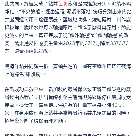
此共同，終極完成了鉆井
包養
液和巖屑逐級分別、泥漿不竭
凈化。”不只這般，經由過程“泥漿不落地”技巧分別出來的鉆
井巖屑還可用于途徑展設、鹽堿地改進、燒結磚材、制作巖
棉板等，脫出水也可以輪迴應用，到達了廢料再應用、節能
更減排的目標，真正完成了從“體外輪迴”到“體內輪迴”的改
變，萬米進尺固廢發生量由2023年的3717方降至3373.73
方，減量率達9.23%。
與海洋鉆井同頻共振、齊頭并進的，還有密織在茫茫年夜海
上的綠色“維護網”。
在新成功二號平臺，新加裝的巖屑保送泵正將缸體吸進的巖
屑經由過程加長排出管線引至主船面坦蕩區域停止巖屑收受
接管。據清楚，這臺巖屑保送泵的排量可達每小時40立方
米，在有用處理海上鉆井平臺巖屑箱吊裝未便題目的同時，
極年夜晉陞了環保治理才能。