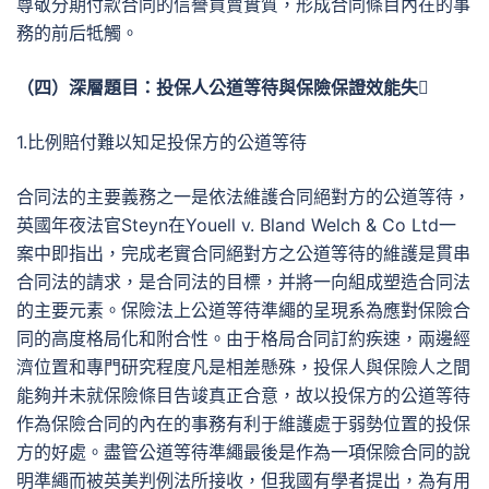
尊敬分期付款合同的信譽買賣實質，形成合同條目內在的事
務的前后牴觸。
（四）深層題目：投保人公道等待與保險保證效能失
1.比例賠付難以知足投保方的公道等待
合同法的主要義務之一是依法維護合同絕對方的公道等待，
英國年夜法官Steyn在Youell v. Bland Welch & Co Ltd一
案中即指出，完成老實合同絕對方之公道等待的維護是貫串
合同法的請求，是合同法的目標，并將一向組成塑造合同法
的主要元素。保險法上公道等待準繩的呈現系為應對保險合
同的高度格局化和附合性。由于格局合同訂約疾速，兩邊經
濟位置和專門研究程度凡是相差懸殊，投保人與保險人之間
能夠并未就保險條目告竣真正合意，故以投保方的公道等待
作為保險合同的內在的事務有利于維護處于弱勢位置的投保
方的好處。盡管公道等待準繩最後是作為一項保險合同的說
明準繩而被英美判例法所接收，但我國有學者提出，為有用