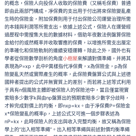
的概念，保險人向投保人收取的保險費（又稱毛保費）普通
即由此兩部門構成，凈保費的支出用于付出將來保險變亂產
生時的保險金，附加保費則用于付出保險公司運營治理所需
的本錢與利潤等所需支出。依據上述公式，保險人在運營經
過歷程中需搜集大批的數據材料，借助年夜數法例盤算保險
金給付的或然概率并收取響應的保費，以增進所需支出厘定
的準確化和保險軌制的連續安穩運轉。除此之外，國外也有
學者從保險數學剖析的角度
小樹屋
來解讀對價準繩，并將其
表現為P=xp，此中P異樣指代凈保費，x為保險金，p為保
險變亂天然或實際產生的概率，此保險費盤算公式與上述德
國粹者提出的公式并無實質上的差別。而若將上述等式利用
于具有n個風險主體即被保險人的保險池中，當且僅當現實
索賠多少數字k與由np盤算出的預期索賠多少數字分歧時，
才幹完成對價上的均衡，即nxp=kx。由于凈保費P=保險金
x*保險變亂的概率p，上述公式又可進一個步驟表述為
nP=kx，此時保險人的支出與收入完整均衡，故又稱為保險
學上的“出入相等準繩”。出入相等準繩與前述對價均衡準繩