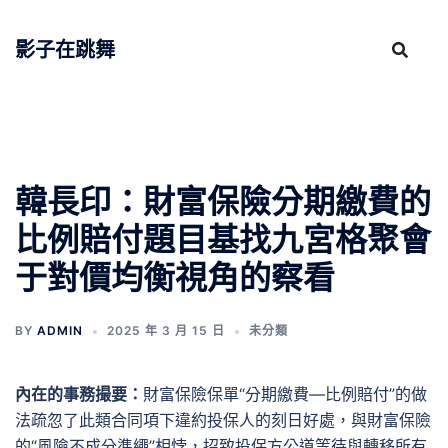
跳
至
影子在跳舞
主
要
內
容
韓長印：財富保險分期繳費的
比例賠付題目基找九宮格聚會
于對價均衡視角的察看
BY
ADMIN
2025 年 3 月 15 日
未分類
內在的事務撮要：
財富保險保單“分期繳費—比例賠付”的做
法疏忽了此類合同項下違約投保人的刻日好處，與財富保險
的“風險不成分準繩”相悖，招致投保方公道等待與轉移所有