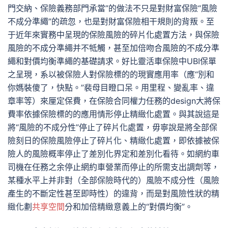
門交納、保險義務部門承當”的做法不只是對財富保險“風險
不成分準繩”的疏忽，也是對財富保險相干規則的背叛。至
于近年來實務中呈現的保險風險的碎片化處置方法，與保險
風險的不成分準繩并不牴觸，甚至加倍吻合風險的不成分準
繩和對價均衡準繩的基礎請求。好比靈活車保險中UBI保單
之呈現，系以被保險人對保險標的的現實應用率（應“別和
你媽裝傻了，快點。”裴母目瞪口呆。用里程、變亂率、違
章率等）來厘定保費，在保險合同權力任務的design大將保
費率依據保險標的的應用情形停止精緻化處置。與其說這是
將“風險的不成分性”停止了碎片化處置，毋寧說是將全部保
險刻日的保險風險停止了碎片化、精緻化處置，即依據被保
險人的風險概率停止了差別化界定和差別化看待。如網約車
司機在任務之余停止網約車營業而停止的所需支出調劑等，
某種水平上并非對（全部保險時代的）風險不成分性（風險
產生的不斷定性甚至即時性）的違背，而是對風險性狀的精
緻化劃
共享空間
分和加倍精緻意義上的“對價均衡”。