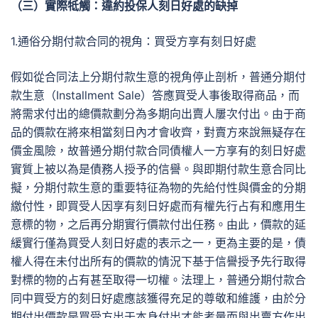
（三）實際牴觸：違約投保人刻日好處的缺掉
1.通俗分期付款合同的視角：買受方享有刻日好處
假如從合同法上分期付款生意的視角停止剖析，普通分期付
款生意（Installment Sale）答應買受人事後取得商品，而
將需求付出的總價款劃分為多期向出賣人屢次付出。由于商
品的價款在將來相當刻日內才會收齊，對賣方來說無疑存在
價金風險，故普通分期付款合同債權人一方享有的刻日好處
實質上被以為是債務人授予的信譽。與即期付款生意合同比
擬，分期付款生意的重要特征為物的先給付性與價金的分期
繳付性，即買受人因享有刻日好處而有權先行占有和應用生
意標的物，之后再分期實行價款付出任務。由此，價款的延
緩實行僅為買受人刻日好處的表示之一，更為主要的是，債
權人得在未付出所有的價款的情況下基于信譽授予先行取得
對標的物的占有甚至取得一切權。法理上，普通分期付款合
同中買受方的刻日好處應該獲得充足的尊敬和維護，由於分
期付出價款是買受方出于本身付出才能考量而與出賣方作出