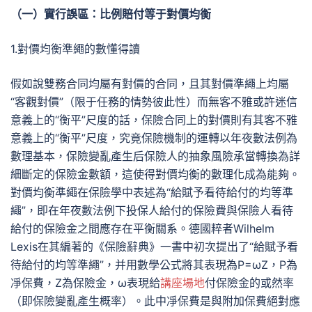
（一）實行誤區：比例賠付等于對價均衡
1.對價均衡準繩的數懂得讀
假如說雙務合同均屬有對價的合同，且其對價準繩上均屬
“客觀對價”（限于任務的情勢彼此性）而無客不雅或許迷信
意義上的“衡平”尺度的話，保險合同上的對價則有其客不雅
意義上的“衡平”尺度，究竟保險機制的運轉以年夜數法例為
數理基本，保險變亂產生后保險人的抽象風險承當轉換為詳
細斷定的保險金數額，這使得對價均衡的數理化成為能夠。
對價均衡準繩在保險學中表述為“給賦予看待給付的均等準
繩”，即在年夜數法例下投保人給付的保險費與保險人看待
給付的保險金之間應存在平衡關系。德國粹者Wilhelm
Lexis在其編著的《保險辭典》一書中初次提出了“給賦予看
待給付的均等準繩”，并用數學公式將其表現為P=ωZ，P為
凈保費，Z為保險金，ω表現給
講座場地
付保險金的或然率
（即保險變亂產生概率）。此中凈保費是與附加保費絕對應