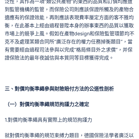
泛性，其作為一項“類公共產物”的東西的品質和訂價均應遭
到監管機構的監管，而保險公司則應該保證所觸及的產物合
適應有的保證效能，再則應該表現費率厘定方面的客不雅均
衡，在此基本上經由過程晉陞本身的辦事東西的品質以獲取
市場上的競爭上風。假如在產物design和保險監管環節均不
克不及處理某類合同所“廣泛存在的權力任務掉衡題目”，當
有需要經由過程司法參與以完成“格局條目外之求償”，并保
證保險法的最年夜誠信與本質同等目標獲得完成。
三、對價均衡準繩參與財險賠付方法的公道性剖析
（一）對價均衡準繩規范拘謹力之確定
1.對價均衡準繩具有實際上的規范拘謹力
就對價均衡準繩的規范束縛力題目，德國保險法學者廣泛以