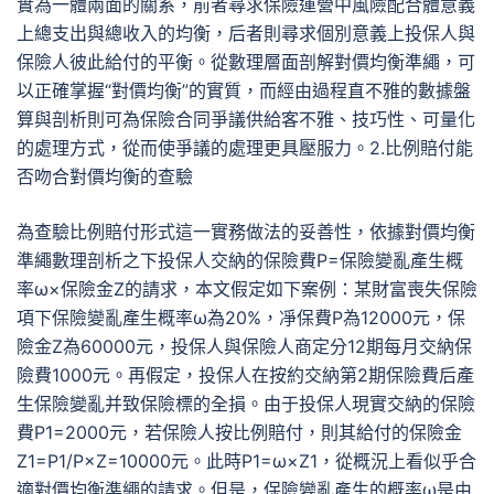
實為一體兩面的關系，前者尋求保險運營中風險配合體意義
上總支出與總收入的均衡，后者則尋求個別意義上投保人與
保險人彼此給付的平衡。從數理層面剖解對價均衡準繩，可
以正確掌握“對價均衡”的實質，而經由過程直不雅的數據盤
算與剖析則可為保險合同爭議供給客不雅、技巧性、可量化
的處理方式，從而使爭議的處理更具壓服力。2.比例賠付能
否吻合對價均衡的查驗
為查驗比例賠付形式這一實務做法的妥善性，依據對價均衡
準繩數理剖析之下投保人交納的保險費P=保險變亂產生概
率ω×保險金Z的請求，本文假定如下案例：某財富喪失保險
項下保險變亂產生概率ω為20%，凈保費P為12000元，保
險金Z為60000元，投保人與保險人商定分12期每月交納保
險費1000元。再假定，投保人在按約交納第2期保險費后產
生保險變亂并致保險標的全損。由于投保人現實交納的保險
費P1=2000元，若保險人按比例賠付，則其給付的保險金
Z1=P1/P×Z=10000元。此時P1=ω×Z1，從概況上看似乎合
適對價均衡準繩的請求。但是，保險變亂產生的概率ω是由