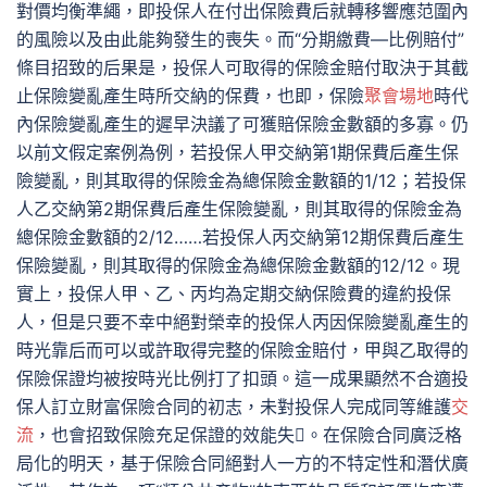
對價均衡準繩，即投保人在付出保險費后就轉移響應范圍內
的風險以及由此能夠發生的喪失。而“分期繳費—比例賠付”
條目招致的后果是，投保人可取得的保險金賠付取決于其截
止保險變亂產生時所交納的保費，也即，保險
聚會場地
時代
內保險變亂產生的遲早決議了可獲賠保險金數額的多寡。仍
以前文假定案例為例，若投保人甲交納第1期保費后產生保
險變亂，則其取得的保險金為總保險金數額的1/12；若投保
人乙交納第2期保費后產生保險變亂，則其取得的保險金為
總保險金數額的2/12……若投保人丙交納第12期保費后產生
保險變亂，則其取得的保險金為總保險金數額的12/12。現
實上，投保人甲、乙、丙均為定期交納保險費的違約投保
人，但是只要不幸中絕對榮幸的投保人丙因保險變亂產生的
時光靠后而可以或許取得完整的保險金賠付，甲與乙取得的
保險保證均被按時光比例打了扣頭。這一成果顯然不合適投
保人訂立財富保險合同的初志，未對投保人完成同等維護
交
流
，也會招致保險充足保證的效能失。在保險合同廣泛格
局化的明天，基于保險合同絕對人一方的不特定性和潛伏廣