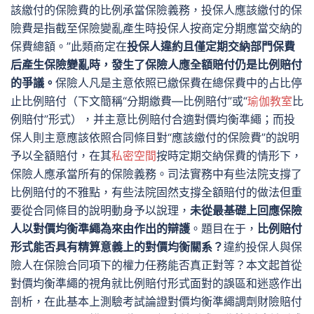
該繳付的保險費的比例承當保險義務，投保人應該繳付的保
險費是指截至保險變亂產生時投保人按商定分期應當交納的
保費總額。”此類商定在
投保人違約且僅定期交納部門保費
后產生保險變亂時，發生了保險人應全額賠付仍是比例賠付
的爭議。
保險人凡是主意依照已繳保費在總保費中的占比停
止比例賠付（下文簡稱“分期繳費—比例賠付”或“
瑜伽教室
比
例賠付”形式），并主意比例賠付合適對價均衡準繩；而投
保人則主意應該依照合同條目對“應該繳付的保險費”的說明
予以全額賠付，在其
私密空間
按時定期交納保費的情形下，
保險人應承當所有的保險義務。司法實務中有些法院支撐了
比例賠付的不雅點，有些法院固然支撐全額賠付的做法但重
要從合同條目的說明動身予以說理，
未從最基礎上回應保險
人以對價均衡準繩為來由作出的辯護
。題目在于，
比例賠付
形式能否具有精算意義上的對價均衡關系？
違約投保人與保
險人在保險合同項下的權力任務能否真正對等？本文起首從
對價均衡準繩的視角就比例賠付形式面對的誤區和迷惑作出
剖析，在此基本上測驗考試論證對價均衡準繩調劑財險賠付