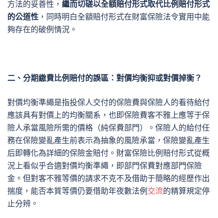
方法的妥善性，
繼而切磋以全額賠付形式取代比例賠付形式
的公道性
，同時明白全額賠付形式在財富保險法令實用中能
夠存在的破例情況。
二、分期繳費比例賠付的誤區：對價均衡抑或對價掉衡？
對價均衡準繩是指投保人交付的保險費與保險人的看待給付
應該具有對價上的均衡關系，也即保險費客不雅上應等于保
險人承當風險所需的價格（純保費部門）。保險人的給付任
務在保險變亂產生前表示為抽象的風險承當，保險變亂產生
后即轉化為詳細的保險金賠付。財富保險比例賠付形式從概
況上看似乎合適對價均衡準繩，即部門保費對應部門保險
金。但對客不雅等價的請求不克不及借助于簡略的經歷作出
揣度，能否本質等價仍要借助年夜數法例
交流
的精算規定停
止分辨。