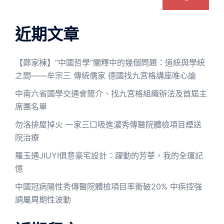
近期文章
【鄭家棟】“中國哲學”闡釋中的幾個問題：道統與學統
之間——牟宗三 傳統儒家 德國找九宮格講座唯心論
中南六省國學交通會簡介、找九宮格組織辦法及首屆主
席團名單
勿洛排屋掉火 一家三口吸進濃秀傳醫院體檢項目煙送
院治療
羅玉通JIUYI俱意豪宅設計：躍動的芳華，我的全運記
憶
中國冠病陽性秀傳醫院體檢項目率衝破20% 中疾控強
調屬周期性波動