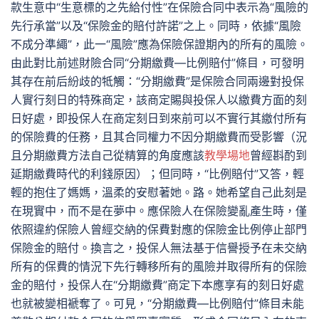
款生意中“生意標的之先給付性”在保險合同中表示為“風險的
先行承當”以及“保險金的賠付許諾”之上。同時，依據“風險
不成分準繩”，此一“風險”應為保險保證期內的所有的風險。
由此對比前述財險合同“分期繳費—比例賠付”條目，可發明
其存在前后紛歧的牴觸：“分期繳費”是保險合同兩邊對投保
人實行刻日的特殊商定，該商定賜與投保人以繳費方面的刻
日好處，即投保人在商定刻日到來前可以不實行其繳付所有
的保險費的任務，且其合同權力不因分期繳費而受影響（況
且分期繳費方法自己從精算的角度應該
教學場地
曾經斟酌到
延期繳費時代的利錢原因）；但同時，“比例賠付”又答，輕
輕的抱住了媽媽，溫柔的安慰著她。路。她希望自己此刻是
在現實中，而不是在夢中。應保險人在保險變亂產生時，僅
依照違約保險人曾經交納的保費對應的保險金比例停止部門
保險金的賠付。換言之，投保人無法基于信譽授予在未交納
所有的保費的情況下先行轉移所有的風險并取得所有的保險
金的賠付，投保人在“分期繳費”商定下本應享有的刻日好處
也就被變相褫奪了。可見，“分期繳費—比例賠付”條目未能