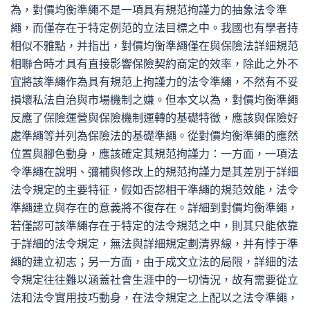
為，對價均衡準繩不是一項具有規范拘謹力的抽象法令準
繩，而僅存在于特定例范的立法目標之中。我國也有學者持
相似不雅點，并指出，對價均衡準繩僅在與保險法詳細規范
相聯合時才具有直接影響保險契約商定的效率，除此之外不
宜將該準繩作為具有規范上拘謹力的法令準繩，不然有不妥
損壞私法自治與市場機制之嫌。但本文以為，對價均衡準繩
反應了保險運營與保險機制運轉的基礎特徵，應該與保險好
處準繩等并列為保險法的基礎準繩。從對價均衡準繩的應然
位置與腳色動身，應該確定其規范拘謹力：一方面，一項法
令準繩在說明、彌補與修改上的規范拘謹力是其差別于詳細
法令規定的主要特征，假如否認相干準繩的規范效能，法令
準繩建立與存在的意義將不復存在。詳細到對價均衡準繩，
若僅認可該準繩存在于特定的法令規范之中，則其只能依靠
于詳細的法令規定，無法與詳細規定劃清界線，并有悖于準
繩的建立初志；另一方面，由于成文立法的局限，詳細的法
令規定往往難以涵蓋社會生涯中的一切情況，故有需要從立
法和法令實用技巧動身，在法令規定之上配以之法令準繩，