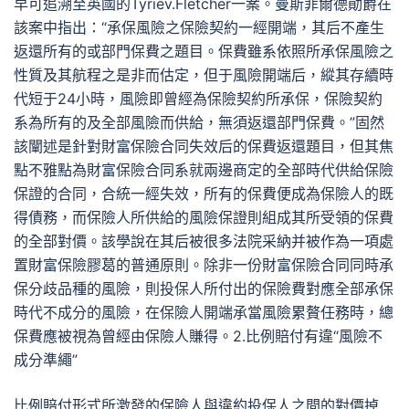
早可追溯至英國的Tyriev.Fletcher一案。曼斯菲爾德勛爵在
該案中指出：“承保風險之保險契約一經開端，其后不產生
返還所有的或部門保費之題目。保費雖系依照所承保風險之
性質及其航程之是非而估定，但于風險開端后，縱其存續時
代短于24小時，風險即曾經為保險契約所承保，保險契約
系為所有的及全部風險而供給，無須返還部門保費。”固然
該闡述是針對財富保險合同失效后的保費返還題目，但其焦
點不雅點為財富保險合同系就兩邊商定的全部時代供給保險
保證的合同，合統一經失效，所有的保費便成為保險人的既
得債務，而保險人所供給的風險保證則組成其所受領的保費
的全部對價。該學說在其后被很多法院采納并被作為一項處
置財富保險膠葛的普通原則。除非一份財富保險合同同時承
保分歧品種的風險，則投保人所付出的保險費對應全部承保
時代不成分的風險，在保險人開端承當風險累贅任務時，總
保費應被視為曾經由保險人賺得。2.比例賠付有違“風險不
成分準繩”
比例賠付形式所激發的保險人與違約投保人之間的對價掉