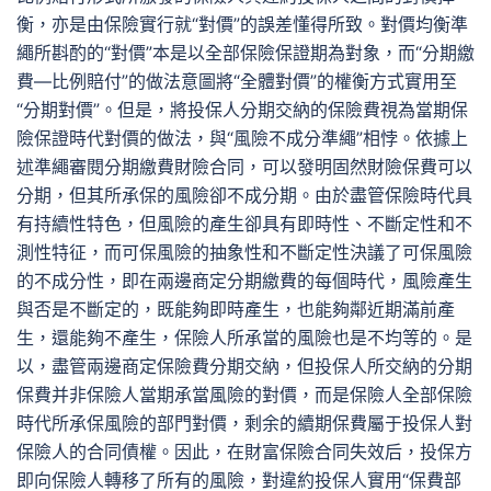
衡，亦是由保險實行就“對價”的誤差懂得所致。對價均衡準
繩所斟酌的“對價”本是以全部保險保證期為對象，而“分期繳
費—比例賠付”的做法意圖將“全體對價”的權衡方式實用至
“分期對價”。但是，將投保人分期交納的保險費視為當期保
險保證時代對價的做法，與“風險不成分準繩”相悖。依據上
述準繩審閱分期繳費財險合同，可以發明固然財險保費可以
分期，但其所承保的風險卻不成分期。由於盡管保險時代具
有持續性特色，但風險的產生卻具有即時性、不斷定性和不
測性特征，而可保風險的抽象性和不斷定性決議了可保風險
的不成分性，即在兩邊商定分期繳費的每個時代，風險產生
與否是不斷定的，既能夠即時產生，也能夠鄰近期滿前產
生，還能夠不產生，保險人所承當的風險也是不均等的。是
以，盡管兩邊商定保險費分期交納，但投保人所交納的分期
保費并非保險人當期承當風險的對價，而是保險人全部保險
時代所承保風險的部門對價，剩余的續期保費屬于投保人對
保險人的合同債權。因此，在財富保險合同失效后，投保方
即向保險人轉移了所有的風險，對違約投保人實用“保費部