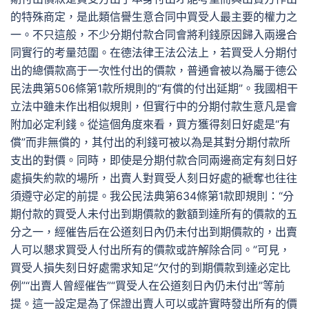
的特殊商定，是此類信譽生意合同中買受人最主要的權力之
一。不只這般，不少分期付款合同會將利錢原因歸入兩邊合
同實行的考量范圍。在德法律王法公法上，若買受人分期付
出的總價款高于一次性付出的價款，普通會被以為屬于德公
民法典第506條第1款所規則的“有償的付出延期”。我國相干
立法中雖未作出相似規則，但實行中的分期付款生意凡是會
附加必定利錢。從這個角度來看，買方獲得刻日好處是“有
償”而非無償的，其付出的利錢可被以為是其對分期付款所
支出的對價。同時，即使是分期付款合同兩邊商定有刻日好
處損失約款的場所，出賣人對買受人刻日好處的褫奪也往往
須遵守必定的前提。我公民法典第634條第1款即規則：“分
期付款的買受人未付出到期價款的數額到達所有的價款的五
分之一，經催告后在公道刻日內仍未付出到期價款的，出賣
人可以懇求買受人付出所有的價款或許解除合同。”可見，
買受人損失刻日好處需求知足“欠付的到期價款到達必定比
例”“出賣人曾經催告”“買受人在公道刻日內仍未付出”等前
提。這一設定是為了保證出賣人可以或許實時發出所有的價