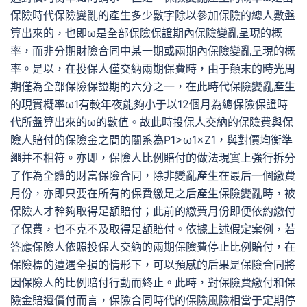
保險時代保險變亂的產生多少數字除以參加保險的總人數盤
算出來的，也即ω是全部保險保證期內保險變亂呈現的概
率，而非分期財險合同中某一期或兩期內保險變亂呈現的概
率。是以，在投保人僅交納兩期保費時，由于顛末的時光周
期僅為全部保險保證期的六分之一，在此時代保險變亂產生
的現實概率ω1有較年夜能夠小于以12個月為總保險保證時
代所盤算出來的ω的數值。故此時投保人交納的保險費與保
險人賠付的保險金之間的關系為P1>ω1×Z1，與對價均衡準
繩并不相符。亦即，保險人比例賠付的做法現實上強行拆分
了作為全體的財富保險合同，除非變亂產生在最后一個繳費
月份，亦即只要在所有的保費繳足之后產生保險變亂時，被
保險人才幹夠取得足額賠付；此前的繳費月份即便依約繳付
了保費，也不克不及取得足額賠付。依據上述假定案例，若
答應保險人依照投保人交納的兩期保險費停止比例賠付，在
保險標的遭遇全損的情形下，可以預感的后果是保險合同將
因保險人的比例賠付行動而終止。此時，對保險費繳付和保
險金賠還償付而言，保險合同時代的保險風險相當于定期停