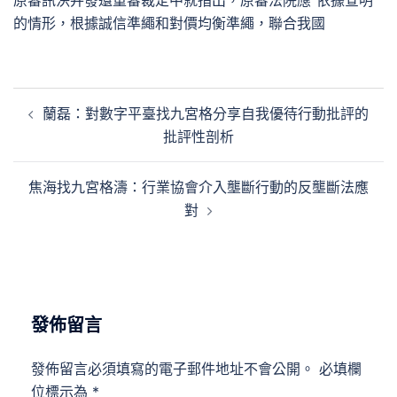
原審訊決并發還重審裁定中就指出，原審法院應“依據查明
的情形，根據誠信準繩和對價均衡準繩，聯合我國
文
蘭磊：對數字平臺找九宮格分享自我優待行動批評的
章
批評性剖析
導
覽
焦海找九宮格濤：行業協會介入壟斷行動的反壟斷法應
對
發佈留言
發佈留言必須填寫的電子郵件地址不會公開。
必填欄
位標示為
*