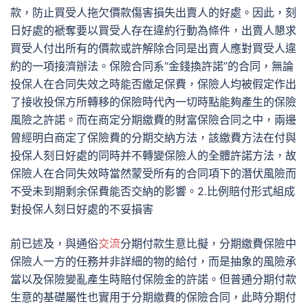
款，防止買受人拖欠價款傷害損失出賣人的好處。因此，刻
日好處的褫奪要以買受人存在違約行動為條件，出賣人懇求
買受人付出所有的價款或許解除合同是出賣人應對買受人違
約的一項接濟辦法。保險合同系“金錢換許諾”的合同，無論
投保人在合同失效之時能否繳足保費，保險人均被假定作出
了接收投保方所轉移的保險時代內一切時點能夠產生的保險
風險之許諾。而在商定分期繳費的財富保險合同之中，兩邊
曾經明白商定了保險費的分期交納方法，該繳費方法在付與
投保人刻日好處的同時并不轉變保險人的全體許諾方法，故
保險人在合同失效時當然蒙受所有的合同項下的潛伏風險而
不受未到期剩余保費能否交納的影響。2.比例賠付形式組成
對投保人刻日好處的不妥損害
前已述及，與通俗
交流
分期付款生意比擬，分期繳費保險中
保險人一方的任務并非詳細的物的給付，而是抽象的風險承
當以及保險變亂產生時賠付保險金的許諾。但普通分期付款
生意的基礎屬性也實用于分期繳費的保險合同，此時分期付