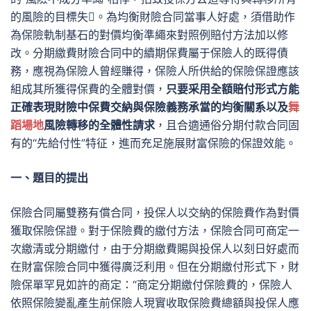
的風險的目標失。為均衡財險合同當事人好處，須借助作
為保險軌制基石的對價均衡準繩來對照例賠付方法加以修
改。分期繳費財險合同中的續期保費屬于保險人的既得債
務，應視為保險人曾經賺得，保險人所供給的保險保證應該
組成其所獲得保費的全體對價，
只要采用全額賠付形式方能
正確表現財險中保費交納與保險義務承當的均衡關系以及
舞
蹈場地
風險轉移的全體性請求
，且合適通俗分期付款合同固
有的“先給付性”特征，進而充足施展財富保險的保證效能。
一、題目的提出
保險合同屬雙務有償合同，投保人以交納的保險費作為對價
獲取保險保證。對于保險費的繳付方法，保險合同可商定一
次繳清或分期繳付，由于分期繳費賜與投保人以刻日好處而
在財富保險合同中獲得廣泛利用。但在分期繳付形式下，財
險保單罕見如許的商定：“商定分期繳付保險費的，保險人
依照保險變亂產生前保險人現實收取保險費總額與投保人應