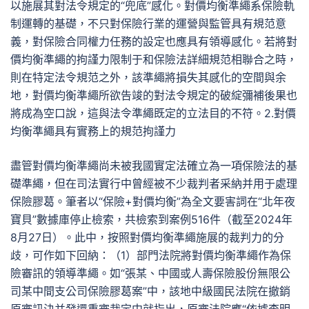
以施展其對法令規定的“兜底”感化。對價均衡準繩系保險軌
制運轉的基礎，不只對保險行業的運營與監管具有規范意
義，對保險合同權力任務的設定也應具有領導感化。若將對
價均衡準繩的拘謹力限制于和保險法詳細規范相聯合之時，
則在特定法令規范之外，該準繩將損失其感化的空間與余
地，對價均衡準繩所欲告竣的對法令規定的破綻彌補後果也
將成為空口說，這與法令準繩既定的立法目的不符。2.對價
均衡準繩具有實務上的規范拘謹力
盡管對價均衡準繩尚未被我國實定法確立為一項保險法的基
礎準繩，但在司法實行中曾經被不少裁判者采納并用于處理
保險膠葛。筆者以“保險+對價均衡”為全文要害詞在“北年夜
寶貝”數據庫停止檢索，共檢索到案例516件（截至2024年
8月27日）。此中，按照對價均衡準繩施展的裁判力的分
歧，可作如下回納：（1）部門法院將對價均衡準繩作為保
險審訊的領導準繩。如“張某、中國或人壽保險股份無限公
司某中間支公司保險膠葛案”中，該地中級國民法院在撤銷