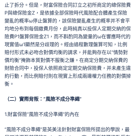
止了拆分。但是，財富保險合同訂立之初所商定的總保險費
P與總保險金Z，是依據全部保險時代風險配合體產生保險
變亂的概率ω停止盤算的，該保險變亂產生的概率并不會平
均地分布到每個繳費月份，此時純真以投保人定期交納的保
險費P1盤算保險金Z1，而不斟酌同為變量的ω在響應時代的
現實值ω1顯然是分歧理的。經由過程數理盤算可知，比例
賠付形式未必吻合對價均衡的請求，并能夠存在以“情勢對
價均衡”掩飾本質對價不服衡之嫌。在商定分期交納保費的
財險合同中，投保人依照商定定期交納保險費，并未產生違
約行動，而比例賠付則在現實上形成兩邊權力任務的對價掉
衡。
（二）實際背叛：“風險不成分準繩”
1.財富保險“風險不成分準繩”的內在
“風險不成分準繩”是英美法針對財富保險所提出的學說，最