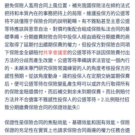
避免保險人濫用合同上風位置，補充我國保險法在締約法式
把持和本質內在的事務把持上的局限，維護投保方的公道等
待不該僅限于保險合同的說明範疇。有不雅點甚至主意公道
等待應該與意思自治、對價均衡配合組成保險私法合同的基
礎準繩。分期繳費財險合同中投保人經由過程分期繳費的商
定取得了延期付出續期保費的權力，但投保方對保險合同項
下保險金全額賠付
共享會議室
的公道等待不該因保險費付出
方法的分歧而產生改變。公道等待準繩請求法官從一個內行
的、未顛末專門研究保險常識練習的人的角度考核投保方的
感性預期。從該角度動身，違約投保人在定期交納當期保費
后，便可公道等待在保險變亂產生時可以或許先行取得所有
的保險金賠還償付，而后補交剩余未到期保費。而比例賠付
方法并不合適客不雅感性投保人的公道等待。2.比例賠付招
致分期繳費保險合同的保證效能失
保證性是保險合同的焦點效能、基礎效能和固有效能。保險
保證的充足性在實質上也請求保險合同兩邊的權力任務合適