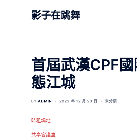
跳
至
影子在跳舞
主
要
內
容
首屆武漢CPF
態江城
BY
ADMIN
2023 年 12 月 20 日
未分類
時租場地
共享會議室