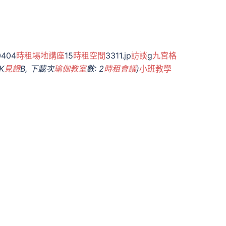
0404
時租場地
講座
15
時租空間
3311.jp
訪談
g
九宮格
K
見證
B, 下載次
瑜伽教室
數: 2
時租會議
)
小班教學