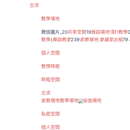
交流
教學場地
微信圖片_20
共享空間
19
舞蹈場地
1對1教學
教學
(
舞蹈教室
239
家教場地
.
會議室出租
79 
個人空間
教學
時租
時租空間
交流
家教場地
教學場地
瑜伽場地
私密空間
個人空間