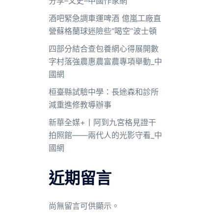
分享–文史–中國作家網
酒吧緊急調車運啤酒 億嵐工廠直
營蘇格蘭球迷險些“喝空”波士頓
四部分結合查包養網心得展開數
字村落強農惠農富農專項舉動_中
國網
桓臺縣試驗中學：長途森和診所
減重進修教導辦事
新華全媒+丨阿到九宮格見證干
拍照館——兩代人的光影守看_中
國網
近期留言
尚無留言可供顯示。