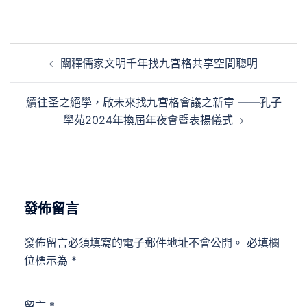
文
闡釋儒家文明千年找九宮格共享空間聰明
章
導
續往圣之絕學，啟未來找九宮格會議之新章 ——孔子
覽
學苑2024年換屆年夜會暨表揚儀式
發佈留言
發佈留言必須填寫的電子郵件地址不會公開。
必填欄
位標示為
*
留言
*