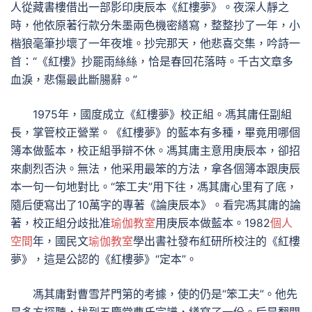
人從藏書樓借出一部影印庚辰本《紅樓夢》。夜深人靜之
時，他依原著行款分朱墨兩色機密繕寫，整整抄了一年，小
楷狼毫筆抄壞了一年夜堆。抄完那天，他悲喜交集，吟詩一
首：“《紅樓》抄罷雨絲絲，恰是春回花落時。千古文章多
血淚，悲傷最此斷腸辭。”
1975年，國度成立《紅樓夢》校正組。馮其庸任副組
長，掌管校正營業。《紅樓夢》的藍本有多種，畢竟用哪個
簿本做藍本，校正組爭辯不休。馮其庸主意用庚辰本，卻招
來劇烈否決。無法，他采用最笨的方法，拿各個簿本跟庚辰
本一句一句地對比。“笨工夫”用下往，馮其庸心里有了底，
隨后便寫出了10萬字的專著《論庚辰本》。看完馮其庸的論
著，校正組分歧批准
瑜伽教室
用庚辰本做藍本。1982
個人
空間
年，國民文
瑜伽教室
學出書社發布紅研所校注的《紅樓
夢》，這是公認的《紅樓夢》“定本”。
馮其庸對曹雪芹門第的考據，使的仍是“笨工夫”。他先