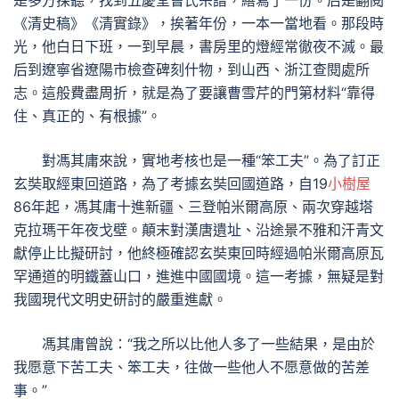
是多方探聽，找到五慶堂曹氏宗譜，繕寫了一份。后是翻閱
《清史稿》《清實錄》，挨著年份，一本一當地看。那段時
光，他白日下班，一到早晨，書房里的燈經常徹夜不滅。最
后到遼寧省遼陽市檢查碑刻什物，到山西、浙江查閱處所
志。這般費盡周折，就是為了要讓曹雪芹的門第材料“靠得
住、真正的、有根據”。
對馮其庸來說，實地考核也是一種“笨工夫”。為了訂正
玄奘取經東回道路，為了考據玄奘回國道路，自19
小樹屋
86年起，馮其庸十進新疆、三登帕米爾高原、兩次穿越塔
克拉瑪干年夜戈壁。顛末對漢唐遺址、沿途景不雅和汗青文
獻停止比擬研討，他終極確認玄奘東回時經過帕米爾高原瓦
罕通道的明鐵蓋山口，進進中國國境。這一考據，無疑是對
我國現代文明史研討的嚴重進獻。
馮其庸曾說：“我之所以比他人多了一些結果，是由於
我愿意下苦工夫、笨工夫，往做一些他人不愿意做的苦差
事。”