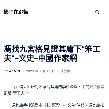
跳
至
影子在跳舞
主
要
內
容
馮找九宮格見證其庸下“笨工
夫”–文史–中國作家網
BY
ADMIN
2025 年 3 月 23 日
未分類
《紅樓夢》研討名家馮其庸的學術過程，下的
1對1教學
都是“笨工夫”。
馮其庸手抄過整本《紅樓夢》。“文革”時代，馮其庸托