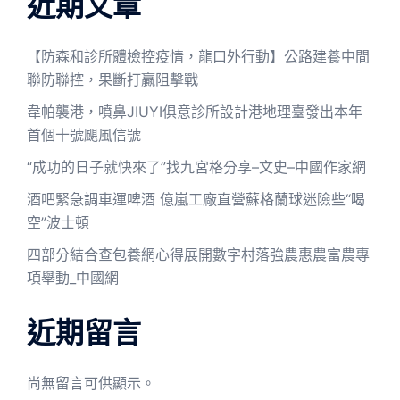
近期文章
【防森和診所體檢控疫情，龍口外行動】公路建養中間
聯防聯控，果斷打贏阻擊戰
韋帕襲港，噴鼻JIUYI俱意診所設計港地理臺發出本年
首個十號颶風信號
“成功的日子就快來了”找九宮格分享–文史–中國作家網
酒吧緊急調車運啤酒 億嵐工廠直營蘇格蘭球迷險些“喝
空”波士頓
四部分結合查包養網心得展開數字村落強農惠農富農專
項舉動_中國網
近期留言
尚無留言可供顯示。