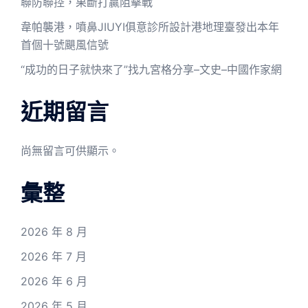
聯防聯控，果斷打贏阻擊戰
韋帕襲港，噴鼻JIUYI俱意診所設計港地理臺發出本年
首個十號颶風信號
“成功的日子就快來了”找九宮格分享–文史–中國作家網
近期留言
尚無留言可供顯示。
彙整
2026 年 8 月
2026 年 7 月
2026 年 6 月
2026 年 5 月