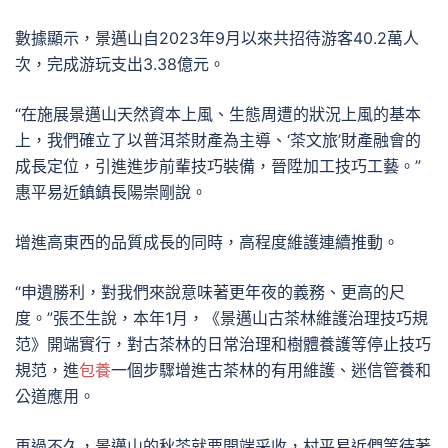
數據顯示，景邁山自2023年9月以來共招待游客40.2萬人
次，完成游玩支出3.38億元。
“在施展景邁山天然資本上風、生態周遭的狀況上風的基本
上，我們確立了以普洱茶財產為主導、‘茶文旅’財產融會的
成長定位，引進進步前輩技巧裝備，晉陞加工技巧工藝。”
惠平易近鎮鎮長陽崇剛說。
增進高東西的品質成長的同時，高程度維護連續推動。
“申遺勝利，對我們來說意味著更年夜的義務、更高的尺
度。”張丕生說，本年1月，《景邁山古茶林維護治理技巧規
范》開端實行，對古茶林的日常治理和樹體養護等停止技巧
規范，進
包養
一個步驟增進古茶林的有用維護、迷信管養和
公道應用。
再過不久，景邁山的秋茶就要開端采收，村平易近們等待著