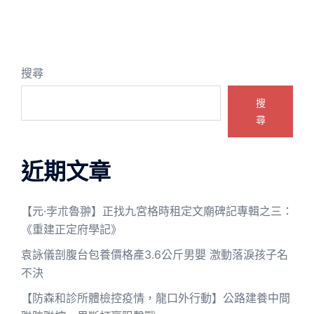
搜尋
搜
尋
近期文章
【元·孛朮魯翀】正找九宮格時租定文廟碑記專輯之三：
《重建正定府學記》
袁詠儀剖腹台包養價格產3.6公斤男嬰 激動落淚孩子名
不決
【防森和診所體檢控疫情，龍口外行動】公路建養中間