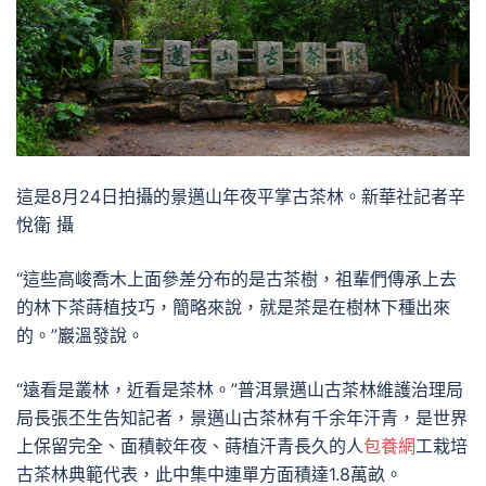
這是8月24日拍攝的景邁山年夜平掌古茶林。新華社記者辛
悅衛 攝
“這些高峻喬木上面參差分布的是古茶樹，祖輩們傳承上去
的林下茶蒔植技巧，簡略來說，就是茶是在樹林下種出來
的。”巖溫發說。
“遠看是叢林，近看是茶林。”普洱景邁山古茶林維護治理局
局長張丕生告知記者，景邁山古茶林有千余年汗青，是世界
上保留完全、面積較年夜、蒔植汗青長久的人
包養網
工栽培
古茶林典範代表，此中集中連單方面積達1.8萬畝。