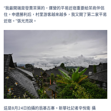
“我最開端是發賣茶葉的，運營的平易近宿重要給茶商伴侶
住。申遺勝利后，村里游客越來越多，我又開了第二家平易
近宿。”張光亮說。
這是8月24日拍攝的翁基古寨。新華社記者辛悅衛 攝