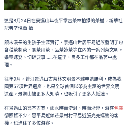
這是8月24日在景邁山年夜平掌古茶林拍攝的茶樹。新華社
記者辛悅衛 攝
顛末漫長的生孩子生涯實行，景邁山世居平易近族發明了包
含種茶制茶、食茶用茶、品茶詠茶等在內的一系列茶文明。
婚喪嫁娶、切磋要事……在這里，良多工作都在品茗中處
理。
往年9月，普洱景邁山古茶林文明景不雅申遺勝利，成為我
國第57項世界遺產，也是全球首個以茶為主題的世界文明
遺產。景邁山被更多人知曉，也吸引了更多人抵達。
在景邁山的翁基古寨，雨水時而滂湃、時而淅瀝，游客
包養
卻照舊不少。惠平易近鎮芒景村村平易近張光亮運營的客
棧，也進住了多位游客。