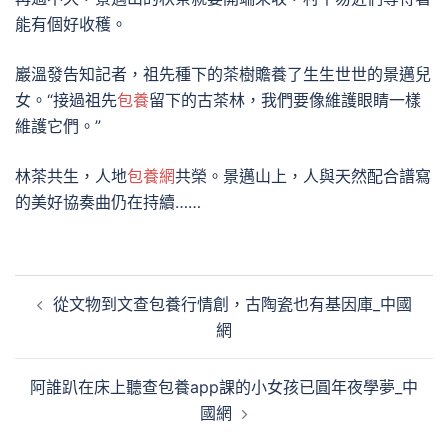
能有個好收穫。
巖溫發告知記者，祖先種下的茶樹贍養了生生世世的景邁兒
女。“接過祖先
包養
留下的古茶林，我們要像維護眼睛一樣
維護它們。”
林茶共生，人地
包養網
共榮。景邁山上，人與天然配合譜寫
的美好協奏曲仍在持續……
文
從文物到文查包養行情創，古陶瓷也有基因庫_中國
章
網
導
覽
阿誰趴在床上聽查包養app課的小女孩已圓年夜學夢_中
國網