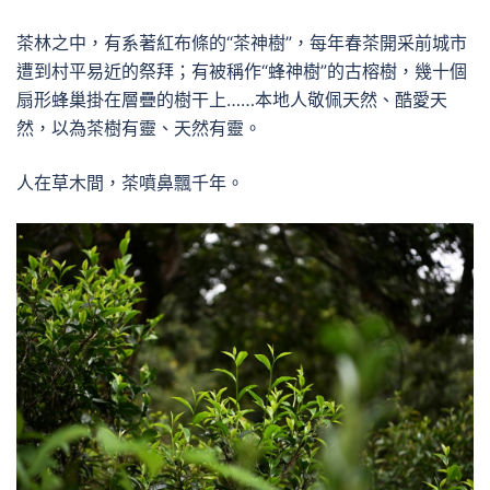
茶林之中，有系著紅布條的“茶神樹”，每年春茶開采前城市
遭到村平易近的祭拜；有被稱作“蜂神樹”的古榕樹，幾十個
扇形蜂巢掛在層疊的樹干上……本地人敬佩天然、酷愛天
然，以為茶樹有靈、天然有靈。
人在草木間，茶噴鼻飄千年。