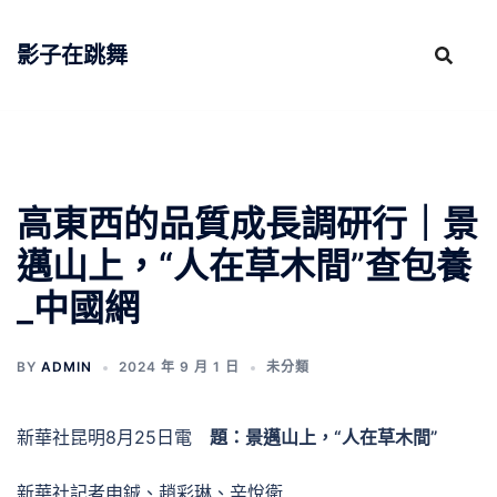
跳
至
影子在跳舞
主
要
內
容
高東西的品質成長調研行｜景
邁山上，“人在草木間”查包養
_中國網
BY
ADMIN
2024 年 9 月 1 日
未分類
新華社昆明8月25日電
題：景邁山上，“人在草木間”
新華社記者申鋮、趙彩琳、辛悅衛