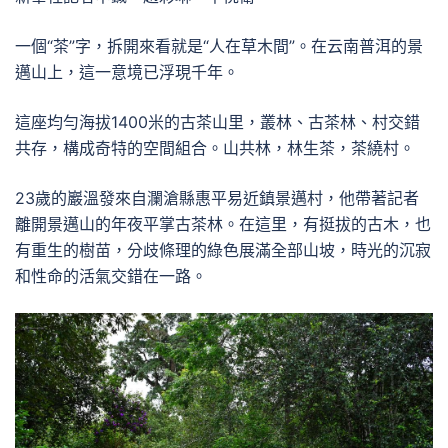
一個“茶”字，拆開來看就是“人在草木間”。在云南普洱的景
邁山上，這一意境已浮現千年。
這座均勻海拔1400米的古茶山里，叢林、古茶林、村交錯
共存，構成奇特的空間組合。山共林，林生茶，茶繞村。
23歲的巖溫發來自瀾滄縣惠平易近鎮景邁村，他帶著記者
離開景邁山的年夜平掌古茶林。在這里，有挺拔的古木，也
有重生的樹苗，分歧條理的綠色展滿全部山坡，時光的沉寂
和性命的活氣交錯在一路。