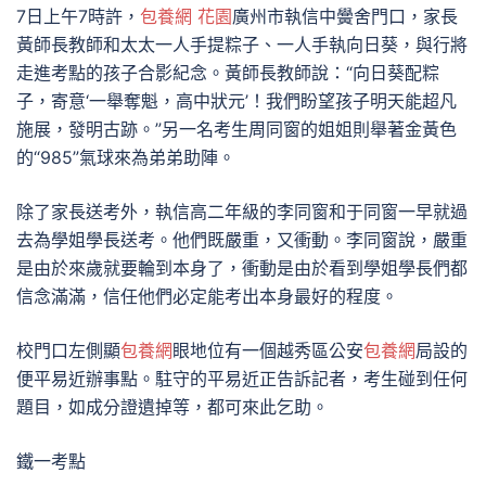
7日上午7時許，
包養網 花園
廣州市執信中黌舍門口，家長
黃師長教師和太太一人手提粽子、一人手執向日葵，與行將
走進考點的孩子合影紀念。黃師長教師說：“向日葵配粽
子，寄意‘一舉奪魁，高中狀元’！我們盼望孩子明天能超凡
施展，發明古跡。”另一名考生周同窗的姐姐則舉著金黃色
的“985”氣球來為弟弟助陣。
除了家長送考外，執信高二年級的李同窗和于同窗一早就過
去為學姐學長送考。他們既嚴重，又衝動。李同窗說，嚴重
是由於來歲就要輪到本身了，衝動是由於看到學姐學長們都
信念滿滿，信任他們必定能考出本身最好的程度。
校門口左側顯
包養網
眼地位有一個越秀區公安
包養網
局設的
便平易近辦事點。駐守的平易近正告訴記者，考生碰到任何
題目，如成分證遺掉等，都可來此乞助。
鐵一考點