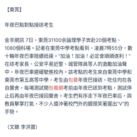
【東莞】
年夜巴點對點接送考生
金羊網訊 7日，東莞31100余論理學子奔赴20個考點、
1080個科場。記者在東莞中學考點看到，凌晨7時55分，數
十輛年夜巴車陸續抵達。“加油！加油！必定會順順遂利！”
在送考家長、公安平易近警、城管隊員等人的激勵加油聲
中，年夜巴車遲緩駛進校內。該考點的考生來自東莞中學和
東莞市第五高等中學，考生由
包養
年夜巴接送，吃住均在各
自黌舍，每場測試開
包養網
考前由年夜巴送到考點，測試停
止后再由年夜巴接回黌舍。考生們有序走下年夜巴車后，與
教員擊掌打氣，不少人還沖著校門外的鏡頭笑著擺出“V”的
手勢。
（文聰 李洪寶）