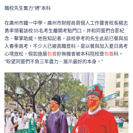
職校先生奮力“搏”本科
在廣州市鐵一中學，廣州市財經商貿個人工作黌舍校長楊志
勇率領著該校35名考生離開考點門口，并和同窗們合影紀
念、擊掌助威。他告知記者，該校參考的先生此前已餐與加
入春季高考，不少人已被高職登科，是以餐與加入夏日高考
心境放松，假如施展
包養
好無機會被本科院校登
包養
科。
“盼望同窗們不負三年盡力，展示最好的本身。”