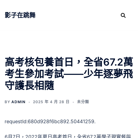
跳
至
影子在跳舞
主
要
內
容
高考核包養首日，全省67.2萬
考生參加考試——少年逐夢飛
守護長相隨
BY
ADMIN
2025 年 4 月 28 日
未分類
requestId:680d928f6bc892.50441259.
6月7日，2022年夏日高考首日，全省67.2萬學子現實餐與