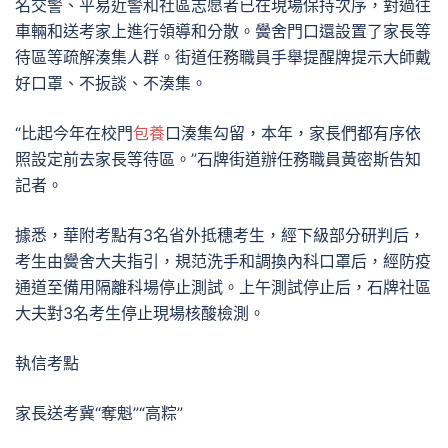
名交警、平易近警和社區志愿者已在現場保持次序，對過往
車輛和送考家上進行領導和分散。黌舍門口還設置了家長等
待區等疏解湊集人群。街道任務職員手舉提醒牌提示大師戴
好口罩、不扳談、不湊集。
“比起今年在校門
包養
口湊集勾留，本年，家長們都有序依
照設定前去家長等待區。”石牌街道辦任務職員黃密斯告知
記者。
據悉，華附考點有3名省外抵穗考生，經下級部分研判后，
考生由黌舍大夫指引，規范洗手和調換內科口罩后，經防疫
通道至備用隔離科場停止測試。上午測試停止后，石牌社區
大夫對3名考生停止現場核酸檢測。
執信考點
家長送考冀“奪魁”“高粽”