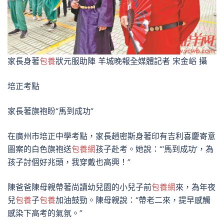
家長身著
包養
狀元服助陣 羊城晚報全媒體記者 宋金峪 攝
培正考點
家長著旗袍盼“馬到成功”
在廣州市培正中學考點，家長趙密斯身著印有吉利喜慶寄意
圖案的白色旗袍送
包養網
孩子赴考。她說：“‘馬到成功’，為
孩子討個好兆頭，我穿戴也高興！”
陳爸爸陳母親帶著尚讀幼兒園的小兒子前
包養網
來，為年夜
兒
包養
子
包養
加油鼓勁。陳母親說：“帶老二來，提早感觸
感染下高考的氣氛。”