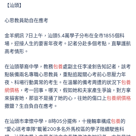
【汕頭】
心思教員助自在應考
金羊網訊 7日上午，汕頭5.4萬學子分布在全市1855個科
場，迎接人生的要害年夜考。記者分赴多個考點，直擊護航
高考情形。
在汕頭華裔中學，教務
包養
處副主任李凌釗告知記者，該考
點裝備兩名專職心思教員，重點追蹤關心考前心思壓力年
夜、科場行動異常的考生。在溫馨的備考周遭的狀況下
包養
網價格
，考一回事。哪天，假如她和夫家產生爭論，對方拿
來損害她，那豈不是捅了她的心，往她的傷口上
包養網價格
撒鹽？生自負自在應考。
在汕頭市聿懷中學，8時05分擺佈，十幾輛車構成
包養
的
“愛心送考車隊”載著200多名外馬校區的學子陸續駛進科