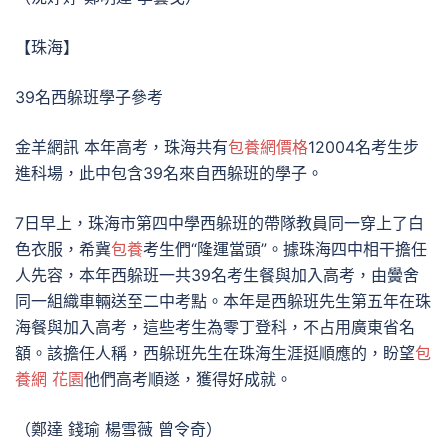
【珠海】
39名西躲班學子參考
金羊網訊 本年高考，珠海共有
包養網價格
12004名考生步
進科場，此中包含39名來自西躲班的學子。
7日早上，珠海市第四中學西躲班的帶隊教員同一穿上了白
色衣服，希冀
包養
考生們“隆運當頭”。據珠海四中相干擔任
人先容，本年西躲班一共39名考生餐與加入高考，由黌舍
同一組織車輛送至二中考點。本年是西躲班先生第五年在珠
海餐與加入高考，這些考生為零丁登科，不占用廣東省名
額。該擔任人稱，西躲班先生在珠海生涯挺順應的，盼望
包
養網 花園
他們高考順遂，獲得好成就。
（鄭達 錢瑜 楊雪薇 曾令奇）