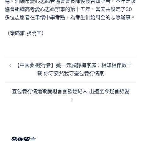
場。汕頭市愛心志愿者協會會長陳俊波告知記者，本年是該
協會組織高考愛心志愿辦事的第十五年，當天共設定了30
多位志愿者在聿懷中學考點，為考生供給周全的志愿辦事。
（蟻璐雅 張曉宜）
文
【中國夢·踐行者】姚一元羅靜梅家庭：相知相伴數十
章
載 你守安然我守臺包養行情家
導
覽
查包養行情蕭敬騰坦言喜歡經紀人 出道至今疑首認愛
發佈留言