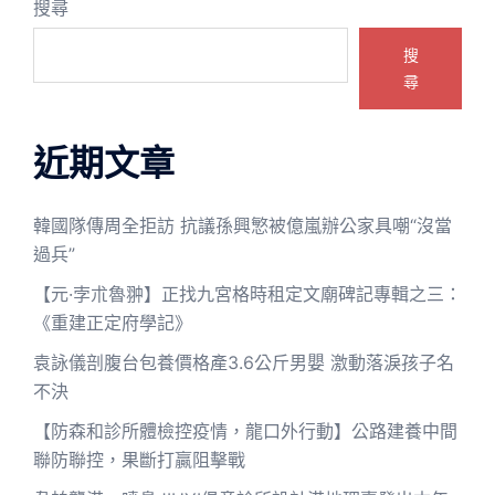
搜尋
搜
尋
近期文章
韓國隊傳周全拒訪 抗議孫興慜被億嵐辦公家具嘲“沒當
過兵”
【元·孛朮魯翀】正找九宮格時租定文廟碑記專輯之三：
《重建正定府學記》
袁詠儀剖腹台包養價格產3.6公斤男嬰 激動落淚孩子名
不決
【防森和診所體檢控疫情，龍口外行動】公路建養中間
聯防聯控，果斷打贏阻擊戰