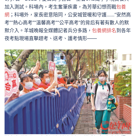
加入測試。科場內，考生奮筆疾書，為芳華幻想而戰
包養
網
；科場外，家長密意陪同，公安城管暖和守護……“安然高
考”“熱心高考”“溫馨高考”“公平高考”的背后有著有數人的默
默介入。羊城晚報全媒體記者兵分多路，
包養網排名
到各年
夜考點現場直擊趕考、送考、護考情形——