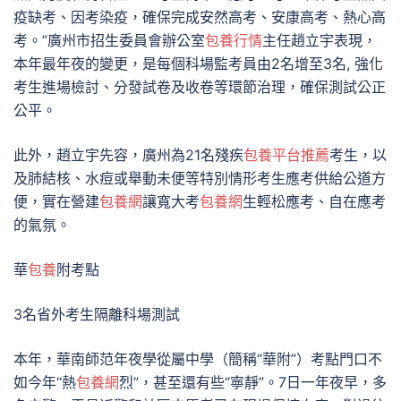
疫缺考、因考染疫，確保完成安然高考、安康高考、熱心高
考。”廣州市招生委員會辦公室
包養行情
主任趙立宇表現，
本年最年夜的變更，是每個科場監考員由2名增至3名, 強化
考生進場檢討、分發試卷及收卷等環節治理，確保測試公正
公平。
此外，趙立宇先容，廣州為21名殘疾
包養平台推薦
考生，以
及肺結核、水痘或舉動未便等特別情形考生應考供給公道方
便，實在營建
包養網
讓寬大考
包養網
生輕松應考、自在應考
的氣氛。
華
包養
附考點
3名省外考生隔離科場測試
本年，華南師范年夜學從屬中學（簡稱“華附”）考點門口不
如今年“熱
包養網
烈”，甚至還有些“寧靜”。7日一年夜早，多