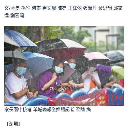
文/蔣雋 孫唯 何寧 崔文燦 陳亮 王沫依 張瀛丹 黃思韻 邱家
達 劉蕓閣
家長雨中接考 羊城晚報全媒體記者 梁喻 攝
【深圳】