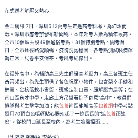
花式送考解壓又熱心
金羊網訊 7日，深圳5.12萬考生走進高考科場，為幻想而
戰。深圳市應考辦發布新聞稱，本年赴考人數為積年最高，
全市10個區共設49個通俗考點、31個特別考點。開考首
日，全市途徑路況順暢，疫情況勢穩固，各考點測試裝備運
轉正常，試卷平安保密，考風考紀傑出。
在福外高中，為輔助高三先生舒緩高考壓力，高三各班主任
奇策頻出，為先生預備了各色祝願小物件，包含榮幸手鏈和
錦囊、金榜落款小書簽、班級定制口罩、緩解壓力扇等；在
南山區育才中學，走廊上方吊掛著粽子寄意“高中”，教員們
排隊與考生擊掌加油；龍
包養
崗區龍城高等
包養網
中學考點
還用70頂白色帳篷貼心腸架起了一條長長的“遮
包養
雨連
廊”，從校門口延長至校內，為考生遮風擋雨……
（沈婷婷 鄭明達 李藝戈）