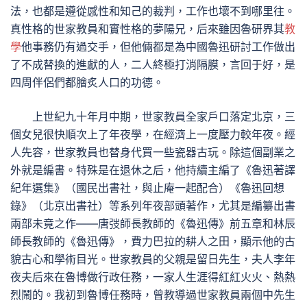
法，也都是遵從感性和知己的裁判，工作也壞不到哪里往。
真性格的世家教員和實性格的夢陽兄，后來雖因魯研界其
教
學
他事務仍有過交手，但他倆都是為中國魯迅研討工作做出
了不成替換的進獻的人，二人終極打消隔膜，言回于好，是
四周伴侶們都膾炙人口的功德。
上世紀九十年月中期，世家教員全家戶口落定北京，三
個女兒很快順次上了年夜學，在經濟上一度壓力較年夜。經
人先容，世家教員也替身代買一些瓷器古玩。除這個副業之
外就是編書。特殊是在退休之后，他持續主編了《魯迅著譯
紀年選集》（國民出書社，與止庵一起配合）《魯迅回想
錄》（北京出書社）等系列年夜部頭著作，尤其是編纂出書
兩部未竟之作——唐弢師長教師的《魯迅傳》前五章和林辰
師長教師的《魯迅傳》，費力巴拉的耕人之田，顯示他的古
貌古心和學術目光。世家教員的父親是留日先生，夫人李年
夜夫后來在魯博做行政任務，一家人生涯得紅紅火火、熱熱
烈鬧的。我初到魯博任務時，曾教導過世家教員兩個中先生