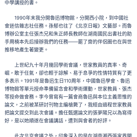
中學講授的書。
1990年末我分開魯迅博物館，分開西小院，到中國社
會迷信雜志社任務。孫郁也往了《北京日報》文藝部。而魯
博辦公室主任張杰兄和朱正師長教師在湖南國民出書社的助
手周楠本先后接辦我們的任務——罷了齋的伴侶圈也在與世
推移地產生著變更。
上世紀九十年月幾回學術會議，世家教員的真率、奇
崛，敢于任氣，卻也輕于諒解、易于息爭的性情特質有了更
多表示。1991年是魯迅生日110周年，中國魯迅學會、魯迅
博物館等單元授命準備留念會和學術運動，世家教員、張杰
等授命做會務。李今曾寫有一篇會商魯迅與本位主義思惟的
論文，之前被某研討刊物主編槍斃了，我經由過程世家教員
把論文提交到此次會議。擔任甄選論文的張夢陽兄以為寫得
好，是以她順遂在會議講話，遭到與會者的好評。
此次北京會議之外，印象深入的是在湖南湘西張家界開