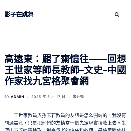
跳
至
影子在跳舞
主
要
內
容
高遠東：罷了齋憶往——回想
王世家等師長教師–文史–中國
作家找九宮格聚會網
BY
ADMIN
2025 年 3 月 17 日
未分類
王世家教員與孫玉石教員的友誼是怎么開端的，我沒有
問過畢竟，只是把他們的友情當一個先定現實接收上去。生
涯中不乏這種情形：對高貴者的信任和敬佩，是信眾對使徒