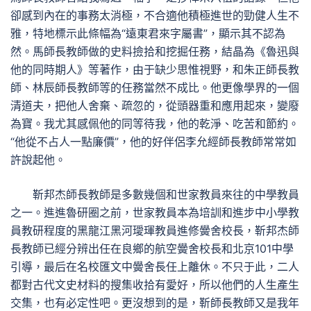
卻感到內在的事務太消極，不合適他積極進世的勁健人生不
雅，特地標示此條幅為“遠東君來字屬書”，顯示其不認為
然。馬師長教師做的史料撿拾和挖掘任務，結晶為《魯迅與
他的同時期人》等著作，由于缺少思惟視野，和朱正師長教
師、林辰師長教師等的任務當然不成比。他更像學界的一個
清道夫，把他人舍棄、疏忽的，從頭器重和應用起來，變廢
為寶。我尤其感佩他的同等待我，他的乾淨、吃苦和節約。
“他從不占人一點廉價”，他的好伴侶李允經師長教師常常如
許說起他。
靳邦杰師長教師是多數幾個和世家教員來往的中學教員
之一。進進魯研圈之前，世家教員本為培訓和進步中小學教
員教研程度的黑龍江黑河璦琿教員進修黌舍校長，靳邦杰師
長教師已經分辨出任在良鄉的航空黌舍校長和北京101中學
引導，最后在名校匯文中黌舍長任上離休。不只于此，二人
都對古代文史材料的搜集收拾有愛好，所以他們的人生產生
交集，也有必定性吧。更沒想到的是，靳師長教師又是我年