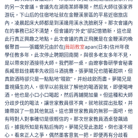
的另一次會議。會議先在湖南某師專開，然后大師往張家界
游玩，下山后的住宿地址就在金鞭溪景區的平易近宿旅店
內，凌晨起床大師都是到溪邊用溪水洗臉刷牙。那次會議內
在的事務已記不清楚，但會議的“外史”卻記憶猶新，這也是
此行真正興趣之地點。此次會議的真正飛騰是在金鞭溪的晚
餐聚首——張鐵榮兄由於在j
舞蹈教室
apan(日本)信州年夜
學任教多年，此次停止聘期回南開，與很多老友多年不見，
是以帶來好酒接待大師。我們那一桌，由遼寧魯研學會秘書
長臧恩鈺佳耦率先收回斗酒挑釁，張夢陽兄也隨著起哄，但
真飲酒時卻只是一點點地“啜飲”，并紛歧飲而盡。夢陽兄是
重視攝生的人，很早以前我就了解他的喝酒習氣，即便喝啤
酒，他也是小口小口喝起，然后再鋪開加量。但這種和大師
分歧步伐的喝法，讓世家教員很不爽，就地就提出批駁，并
連帶說了一些其他氣話。這也算世家教員的無邪一面吧，他
有時對人對事確切是很輕信的。那次世家教員酒桌發飆過
后，據我所知是有點后悔的。夢陽兄受此激起，倒也漫不經
心。看來正人之爭，偶然墨客意氣一把，即便再有分歧看