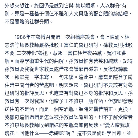
外想來想往，終回仍是感到它與“物以類聚，人以群分”有
別，算是一種基于價值不雅和人文興趣的配合體的締結吧，
不是簡略的社群分類。
1986年在魯博召開過一次組稿座談會，會上陳涌、林
志浩等師長教師嚴格批駁王富仁的魯迅研討，孫教員則批駁
不要“二次神化”魯迅，惹起王富仁極年夜惡感、冤枉和曲
解。面臨學術重生代的曲解，孫教員惟有苦笑和緘默。記得
孫教員要我從世家教員處借來會議灌音磁帶，反復凝聽屢
次，卻畢竟一字未寫，一句未復。這此中，應當是隱含了肩
住暗中閘門者的苦處吧。明天想來，魯迅研討不只該有對魯
迅研討的批評反思，也應當有對魯迅本身的批評和反思。孫
教員有一次對我說，他贈予王不雅泉一瓶洋酒，但旋即發明
送往的不是酒，而是一個空酒瓶，頓時趕曩昔矯正、更換。
我獵奇這個過錯是怎么被孫教員認識到的，也不了解受贈者
不雅泉師長教師收到錯送的空瓶會如何反映。“愛人贈我玫
瑰花，回他什么——赤練蛇”嗎？ 這不只是倫理學困難，並