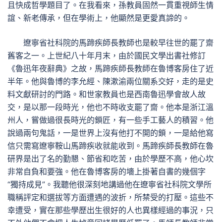
且快成哲學題目了。在我看來，孫教員固然一貫重視師生情
誼、新老傳承，但在學術上，他顯然是更愛真諦的。
遼寧省社科院的馬蹄疾師長教師也是較早往世的罷了齋
舊客之一。上世紀八十年月末，由於國民文學出書社修訂
《魯迅年夜辭典》之故，馬蹄疾師長教師在魯博客房住了近
半年。他與魯博的李允經、陳漱渝兩位關系交好，走的是史
料文獻研討的門路。和世家教員也是西南魯迅學會故人故
交，是以那一段時光，他也不時收支罷了齋。他本是浙江溫
州人，嘗做過很長時光的鎖匠，有一些手工藝人的積習。他
說過兩句鬼話，一是世界上沒有他打不開的鎖，一是給他寫
信只需寫遼寧鞍山馬蹄疾收就能收到。馬蹄疾師長教師在魯
研界是出了名的勤懇、節省和吃苦，由於學歷不高，他心坎
非常自負和要強。他在魯博客房的墻上掛著自書的幾個字
“獨持成見”。我聽他很深刻地講過他在遼寧省社科院文學所
職稱評定和選拔等方面遭遇的波折，所禁受的打壓。這些不
幸遭受，實在那些學歷出生很好的人也異樣經過的事況，只