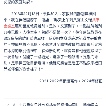
女兒的家庭功課。
2018年12月13日，餐與加入世家教員的離別典禮回
來，我在伴侶圈發了一段話：“昨天上午到八寶山文瑞
共享
會議室
廳和世家教員離別。是的，又遲到了。十點往時離別
典禮已散，人往室空。曾經不是第一次了。往年唐沅教員在
302病院的離別式也異樣。我發明本身或許潛認識里是故意
的。神龍見首不見尾，不愿意甚至膽怯教員的印象最后定格
在冰涼的離別儀禮中。躲過離別式，就像是和他僅僅錯過了
一次會晤，岔開了一路觀光，延誤了一趟航班。是離而未
別。是手揮五弦目斷飛鴻。他確切應當是赴王不雅泉李福田
等老伴侶的歡會往了！”
2021-2022年斷續寫作，2024年修正
文
《二十四骨氣里找九宮格空間讀懂中國》：瞻仰星空