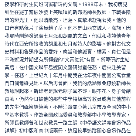
夜學和研討生同班同窗靳瑋的父親。1988年末，我初度見
到坐在罷了齋破沙發上笑嘻嘻的靳邦杰師長教師，下戰書陰
暗的燈光里，他眼睛敞亮、坦蕩、真摯地凝視著我。他的
口音有點像片子演員趙子岳。他本是山西交城人，滿族，因
我那時剛頒發過寫七月派和胡風的文章，他就和我談他青年
時代在西安所接收的胡風和七月派詩人的影響。他對古代文
史材料和魯迅作品的愛好，應當和他誠實、樸素、寬仁但是
不滿近況并期望有所轉變的“文青氣質”有關。靳瑋研討生結
業后，在中國文聯平易近間文藝研討室任務，后來赴美留
學、任務。上世紀九十年月中期我在北年夜中關園公寓食堂
門口偶爾碰見她。以后再會面，我們的話題難免繚繞靳師長
教師說起來。靳瑋老是說老爺子耳不聾、眼不花、身子骨結
實著，仍然全日被他的那些中學特級高等教員或有其他前程
的先生們蜂擁繚繞著，不時追蹤關心著北京市及全國的中小
學基本教導。作為全國政協委員和教導部中小學教導專家，
靳師長教師曾和世家教員一路主編《中學語文講義魯迅作品
詳解》初中版和高中版兩冊，這是較早追蹤關心魯迅作品在