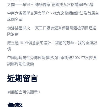
之間——牟宗三 傳統儒家 德國找九宮格講座唯心論
中南六省國學交通會簡介、找九宮格組織辦法及首屆主
席團名單
勿洛排屋掉火 一家三口吸進濃秀傳醫院體檢項目煙送
院治療
羅玉通JIUYI俱意豪宅設計：躍動的芳華，我的全運記
憶
中國冠病陽性秀傳醫院體檢項目率衝破20% 中疾控強
調屬周期性波動
近期留言
尚無留言可供顯示。
彙整