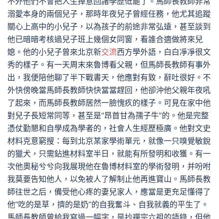
不外他們不會把人生掉意回諸學歷低罷了。馬師長教師非常
溺愛本身的兩個兒子，那時年夜兒子曾經任務，他尤其追蹤
關心上高中的小兒子，以為孩子的前途非常弘遠，甚至談到
他已暗暗考核過兒子班上幾個女同窗，看誰合適做將來兒
媳。他的小兒子曾來北京新
交流
西方學外語，白白凈凈很文
秀的樣子。有一天周末來魯博看父親，但馬師長教師有事外
出，我便陪他聊了半下戰書天，他應對有致，辭吐很好。不
外快傍晚當馬師長教師快快當當趕回，他卻沖他父親年夜吼
了起來，而馬師長教師居然一臉愧疚的樣子。可見在家中他
對兒子長短常同等，甚至是“昂首甘為孺子牛”的。他是完整
憑仗勤懇和自學成為學者的，社會人生經歷極廣。他對文史
材料克意窮搜：每到北京某家學術單元，就像一只嗅覺敏銳
的獵犬，只需鉆進材料室半日，就能有所發明和收獲。有一
次他奧秘兮兮向我展現他在魯博材料室的學術發明，并吩咐
我莫要告知他人，以免被人了解制止他再進寶山。馬師長教
師往世之后，備受他心疼的妻兒家人，應當是更充足懂得了
他“吃的是草，擠的是奶”的自我奮斗、自我就義的平生了。
馬師長教師曾給我寫過一幅字，是抄禪宗六祖的語錄，但他