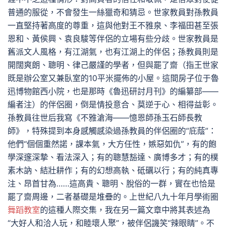
普通的服從，不會發生一絲獵奇和猜忌。世家教員對孫教員
一直堅持著高度的尊重，這與他對王不雅泉、李福田甚至張
恩和、黃侯興、袁良駿等伴侶的立場有些分歧。世家教員是
舊派文人風格，有江湖氣，也有江湖上的伴侶；孫教員則是
開闊爽朗、聰明、律己嚴謹的學者，但與罷了齋（指王世家
既是辦公室又兼臥室的10平米擺佈的小屋。這間房子位于魯
迅博物館西小院，也是那時《魯迅研討月刊》的編纂部——
編者注）的伴侶圈，倒是情投意合、莫逆于心、相得益彰。
孫教員往世后我寫《不雅滄海——憶恩師孫玉石師長教
師》，特殊提到本身感觸感染過孫教員的伴侶圈的“庇蔭”：
他們“個個重然諾，課本氣，大方任性，嫉惡如仇”，有的飽
學深邃深摯、看法深入；有的聰慧豁達、廣博多才；有的樸
素木訥、結壯耕作；有的幻想高執、砥礪以行；有的純真專
注、昂首甘為……這高貴、聰明、脫俗的一群，實在也恰是
罷了齋周邊，二者基礎是堆疊的。上世紀八九十年月學術圈
舞蹈教室
的這種人際交集，我在另一篇文章中將其表述為
“大好人和洽人玩，和睦壞人聚”，被伴侶譏笑“辣眼睛”。不