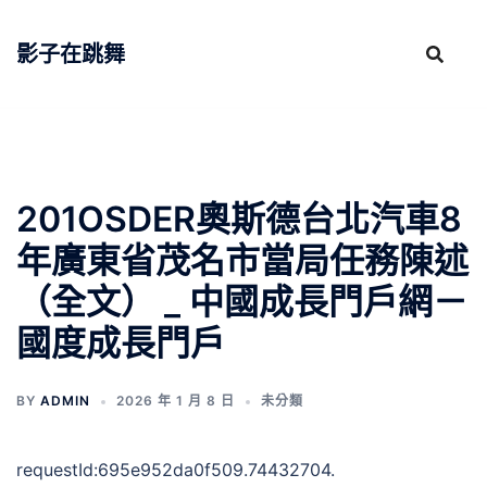
跳
至
影子在跳舞
主
要
內
容
201OSDER奧斯德台北汽車8
年廣東省茂名市當局任務陳述
（全文） _ 中國成長門戶網－
國度成長門戶
BY
ADMIN
2026 年 1 月 8 日
未分類
requestId:695e952da0f509.74432704.