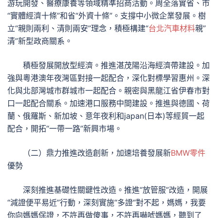
游玩開發、醫療康養等領域精準招商活動。周全落實省、市
“實體經濟十條”和省“外資十條”。支撐中小微企業發展。樹
立“親則兩利、清則兩安”理念，積極構建“
台北汽車材料
親”
清”新型政商關系。
積極發展開放型經濟。推進湛茂陽沿海經濟帶建設。加
強與粵港澳年夜灣區對接一起配合，深化對標學習惠州。深
化與北部灣城市群城市一起配合。親密與黑龍江省伊春市對
口一起配合關系。加速港口服務中間建設。推進與德國、荷
蘭、俄羅斯、新加坡、意年夜利和japan(日本)等經貿一起
配合，開拓“一帶一路”新興市場。
（二）鼎力推進改造創新，加速培養發展新
BMW零件
優勢
深刻推進基礎性關鍵性改造。推進“放管服”改造，開展
“減證便平易近”行動，深刻實施“多證“對不起，媽媽，我要
你向媽媽保證，不許再做傻事，不許再嚇唬媽媽，聽到了