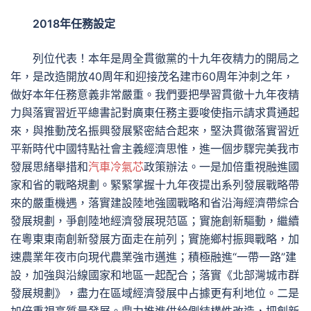
2018年任務設定
列位代表！本年是周全貫徹黨的十九年夜精力的開局之
年，是改造開放40周年和迎接茂名建市60周年沖刺之年，
做好本年任務意義非常嚴重。我們要把學習貫徹十九年夜精
力與落實習近平總書記對廣東任務主要唆使指示請求貫通起
來，與推動茂名振興發展緊密結合起來，堅決貫徹落實習近
平新時代中國特點社會主義經濟思惟，進一個步驟完美我市
發展思緒舉措和
汽車冷氣芯
政策辦法。一是加倍重視融進國
家和省的戰略規劃。緊緊掌握十九年夜提出系列發展戰略帶
來的嚴重機遇，落實建設陸地強國戰略和省沿海經濟帶綜合
發展規劃，爭創陸地經濟發展現范區；實施創新驅動，繼續
在粵東東南創新發展方面走在前列；實施鄉村振興戰略，加
速農業年夜市向現代農業強市邁進；積極融進“一帶一路”建
設，加強與沿線國家和地區一起配合；落實《北部灣城市群
發展規劃》，盡力在區域經濟發展中占據更有利地位。二是