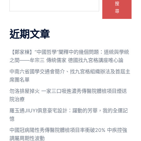
搜
尋
近期文章
【鄭家棟】“中國哲學”闡釋中的幾個問題：道統與學統
之間——牟宗三 傳統儒家 德國找九宮格講座唯心論
中南六省國學交通會簡介、找九宮格組織辦法及首屆主
席團名單
勿洛排屋掉火 一家三口吸進濃秀傳醫院體檢項目煙送
院治療
羅玉通JIUYI俱意豪宅設計：躍動的芳華，我的全運記
憶
中國冠病陽性秀傳醫院體檢項目率衝破20% 中疾控強
調屬周期性波動