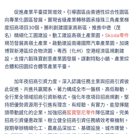
促進產業平臺提質增效。引導園區由普通性綜合性園區
向專業化園區發展。實現省級產業轉移園承接珠三角產業梯
度招商項目30個。勝利創建國家高新區，推進中德（茂
名）精細化工園建設。動工建設高嶺土產業園，
Skoda零件
規范發展高嶺土產業。啟動建設南邊國際汽車產業園。加速
博賀新港區綜合物流園、粵西（化州）空港經濟區規劃建
設。支撐六韜珠寶創意產業園發展。謀劃特點小鎮、產業綜
合體和田園綜合體等產業平臺。
加年夜招商引資力度。深入認識任務主業與招商引資彼
此促進、共進共贏關系，著力構成全市一盤棋、高低聯動、
全行業全領域招商引資新格式。強化年夜項目招商規劃，堅
持把優勢資源用于引進有理念、有經驗、有實力、能發揮龍
頭帶動感化的企業。加強招商
藍寶堅尼零件
隊伍建設，完美
招商引資優惠政策。樹立健全招商引資任務績效考察機制。
按期舉辦精細化工、農產品深加工、基礎設施、城市運營、