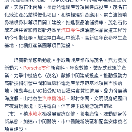
置、天源石化丙烯、長青熱電聯產等項目建成投產，茂名石
化煉油產品結構優化項目、和標輕烴綜合應用、電白波頓噴
鼻精噴鼻料等項目開工建設。推進製品油儲備庫、茂名石化
苯乙烯裝置和博賀新港區至
汽車零件
煉油廠油品管道工程等
項今朝期任務。加速電白粵西中藥港、高新區年夜參林生產
基地、化橘紅產業園等項目建設。
培養新業態新動能。爭取新興產業布局茂名，鼎力發展
新動力、
Porsche零件
新資料、年夜數據、裝配式建筑等產
業。力爭中機信息（茂名）數據中間建成投產。推動氫動力
高新技術研發中間和氫燃料電池產業示范基地項目盡快落
地。推動粵西LNG接受站項目獲得實質性進展。鼎力發展濱
海度假、山地養生
汽車機油芯
、鄉村休閑、文明親身經歷四
年夜游玩板塊，支撐電白、信宜建玉成域游玩示范區
（市）。積
水箱水
極發展醫療保健、養老康復、運動健身等
新業態，加速市中間醫院、市中醫院新院區和配套安康養老
項目建設。