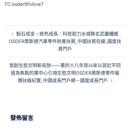
TC:osder9follow7
文
點石成金，綠色成長：科技助力水城縣玄武巖纖維
章
OSDER奧斯德汽車零件財產扶貧_中國扶貧在線_國度扶
導
貧門戶
覽
首創生態文明新局勢——黨的十八年夜以來以習近平同
道為焦點的黨中心引領生態文明OSDER奧斯德零件報
價扶植紀實_中國成長門戶網－國度成長門戶
發佈留言