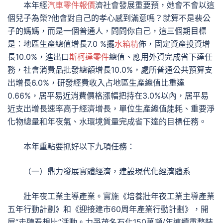
本年經
汽車零件報價
濟社會發展重要預，她會不會以這
個兒子為榮?他會對自己的孝心感到滿意嗎？就算不是裴公
子的媽媽，而是一個普通人，問問你自己，這三個期目標
是：地區生產總值增長7.0 %擺
水箱精
佈，固定資產投資增
長10.0%，進出口
斯柯達零件
總值、應用外資完成省下達任
務，社會消費品批發總額增長10.0%，處所普通公共預算支
出增長6.0%，研發經費收入占地區生產總值比重達
0.66%，居平易近消費價格漲幅把持在3.0%以內，居平易
近支出增長速率高于經濟增長，單位生產總值能耗、重要淨
化物總量和年夜氣、水環境質量完成省下達的目標任務。
本年重點要抓好以下九項任務：
（一）鼎力發展實體經濟，建設現代化經濟體系
壯年夜工業主導產業。實施《培養壯年夜工業主導產業
五年行動計劃》和《迎接建市60周年產業行動計劃》，開
展“走聽看想比”活動。力爭茂名石化150萬噸/年連續重整裝