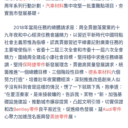
周年系列行動計劃，
汽車材料
集中攻堅一批重難點項目，夯
實我市發展基礎。
2018年當局任務的總體請求是：周全貫徹落實黨的十
九年夜和中心經濟任務會議精力，以習近平新時代中國特點
社會主義思惟為指導，認真貫徹習近平總書記對廣東任務的
主要唆使指示、省委十二屆三次全會和市委十一屆六次全會
精力，圍繞周全建成小康社會目標，堅持穩中求進任務總基
調，堅持
保時捷零件
新發展理念，貫徹高質量發展請求，統
籌推進“一個總體目標、三個階段性目標、
德系車材料
六個
努力打造”，培養壯年夜實體經濟，深刻推進改造創來人似
乎沒有料到會是這樣的情況，愣了一下就跳下馬，抱拳道：
“在夏涇秦家，是來接裴嬸的，告訴我。某物。”新，加強基
礎設施建設，推動城市擴容提質，凸起文明引領，切實保證
和改
Bentley零件
良平易近生，促進綠色發展，凝
Audi零件
心聚力加速茂名振興發
奧迪零件
展。