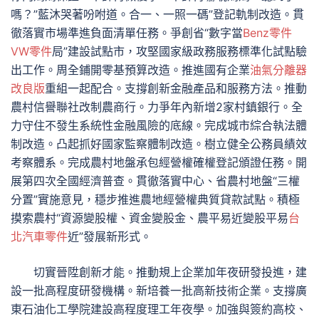
嗎？”藍沐哭著吩咐道。合一、一照一碼”登記軌制改造。貫
徹落實市場準進負面清單任務。爭創省“數字當
Benz零件
VW零件
局”建設試點市，攻堅國家級政務服務標準化試點驗
出工作。周全鋪開零基預算改造。推進國有企業
油氣分離器
改良版
重組一起配合。支撐創新金融產品和服務方法。推動
農村信譽聯社改制農商行。力爭年內新增2家村鎮銀行。全
力守住不發生系統性金融風險的底線。完成城市綜合執法體
制改造。凸起抓好國家監察體制改造。樹立健全公務員績效
考察體系。完成農村地盤承包經營權確權登記頒證任務。開
展第四次全國經濟普查。貫徹落實中心、省農村地盤“三權
分置”實施意見，穩步推進農地經營權典質貸款試點。積極
摸索農村“資源變股權、資金變股金、農平易近變股平易
台
北汽車零件
近”發展新形式。
切實晉陞創新才能。推動規上企業加年夜研發投進，建
設一批高程度研發機構。新培養一批高新技術企業。支撐廣
東石油化工學院建設高程度理工年夜學。加強與簽約高校、