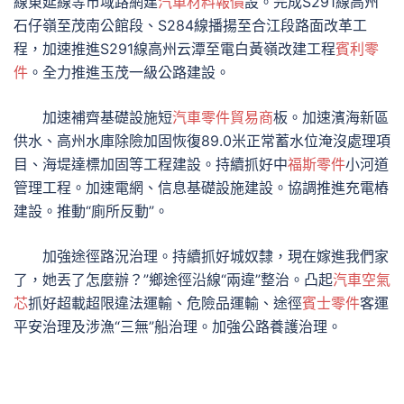
線東延線等市域路網建
汽車材料報價
設。完成S291線高州
石仔嶺至茂南公館段、S284線播揚至合江段路面改革工
程，加速推進S291線高州云潭至電白黃嶺改建工程
賓利零
件
。全力推進玉茂一級公路建設。
加速補齊基礎設施短
汽車零件貿易商
板。加速濱海新區
供水、高州水庫除險加固恢復89.0米正常蓄水位淹沒處理項
目、海堤達標加固等工程建設。持續抓好中
福斯零件
小河道
管理工程。加速電網、信息基礎設施建設。協調推進充電樁
建設。推動“廁所反動”。
加強途徑路況治理。持續抓好城奴隸，現在嫁進我們家
了，她丟了怎麼辦？”鄉途徑沿線“兩違”整治。凸起
汽車空氣
芯
抓好超載超限違法運輸、危險品運輸、途徑
賓士零件
客運
平安治理及涉漁“三無”船治理。加強公路養護治理。