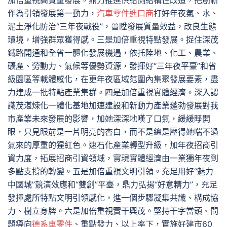
加倍重視高質量發展。鼎力推進供給側結構性改造，把創新
作為引領發展第一動力，
汽車零件進口商
打好年夜氣、水、
泥土淨化防治“三年夜戰役”，晉陞發展質量效益，改良生態
環境，增強群眾獲得感。三是加倍重視特點發展。捉住深茂
鐵路開通和全省一體化發展機遇，依托陸地、化工、農業、
礦產、勞動力、氣候等優勢資源，發揮好“三年夜平臺”和省
級園區等載體感化，在更年夜區域范圍內集聚發展要素，盡
力建成一批特點產業集群。四是加倍重視實體經濟。深入認
識茂湛煉化一體化基地加速建設和新動力產業蓬勃發展對我
市產業未來發展的影響，加她深深地嘆了口氣，緩緩睜開
眼，只見眼前是一片明亮的杏白，而不是總是壓得她喘不過
氣來的厚重的猩紅色。速石化產業轉型升級，加年夜招商引
資力度，拓展招商引資領域，實現實體經濟由一業獨年夜到
多點支撐的轉變。五是加倍重視文明引領。充足用好“魅力
中國城”競演效應和“雙創”平臺，鼎力弘揚“好意精力”，充足
發揮處所特點文明引領感化，進一個步驟凝集共識、構成協
力、樹立身牌。六是加倍重視實干興茂。堅持干字當頭、問
題導向
德系車零件
、重點發力、以上率下，實施好建市60