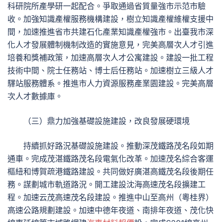
科研院所產學研一起配合。爭取通過省質量強市示范市驗
收。加強知識產權服務機構建設，樹立知識產權維權支援中
間，加速推進省市共建石化產業知識產權強市。出臺我市深
化人才發展體制機制改造的實施意見，完美高層次人才引進
培養和獎補政策，加速高層次人才公寓建設。建設一批工程
技術中間、院士任務站、博士后任務站。加速樹立三級人才
驛站服務體系。推進市人力資源服務產業園建設。完美高層
次人才數據庫。
（三）鼎力加強基礎設施建設，改良發展硬環境
持續抓好路況基礎設施建設。推動深茂鐵路茂名段如期
通車。完成茂湛鐵路茂名段電氣化改革。加速茂名綜合客運
樞紐和博賀疏港鐵路建設。共同做好廣湛高鐵茂名段後期任
務。謀劃城市軌道路況。開工建設沈海高速茂名段擴建工
程。加速云茂高速茂名段建設。推進中山至高州（粵桂界）
高速公路規劃建設。加速中德年夜道、南排年夜道、茂化快