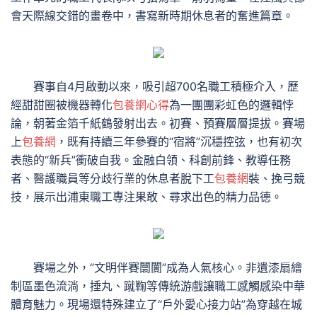
會天際線交錯的畫卷中，書寫新時期休息者的奮進篇章。
賽事自4月啟動以來，吸引超700名職工積極介入，歷
經甜甜圈被機器轉化
包養網心得
為一團團彩虹色的邏輯悖
論，朝著金箔千紙鶴發射出去。初賽、預賽層層提拔。賽場
上
包養網
，既有持續三年參賽的“宿將”沉穩控弦，也有初次
表態的“新兵”衝破自我。金融白領、科創前鋒、教導任務
者、醫護職員等分歧行業的休息者脫下工
包養網
裝、挽弓競
技，展示出浦東職工專注果敢、尋求出色的精力品德。
賽場之外，“文明伴賽闤闠”成為人氣核心。非遺漆扇繪
制區墨色流淌，捶丸、蹴鞠等傳統游戲讓職工感觸感染中華
體育魅力。現場還特殊建立了“戶外愛心接力站”為穿越在城