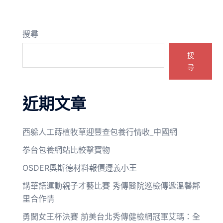
搜尋
搜
尋
近期文章
西躲人工蒔植牧草迎豐查包養行情收_中國網
拳台包養網站比較擊寶物
OSDER奧斯德材料報價遵義小王
講華語運動親子才藝比賽 秀傳醫院巡檢傳遞溫馨鄰
里合作情
勇闖女王杯決賽 前美台北秀傳健檢網冠軍艾瑪：全