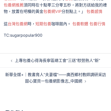
包養網推薦
須同時在十點零三分零五秒，將對方送給我的禮
物，放置在吧檯的黃金
包養網VIP
分割點上。」
包養感情
這
台灣包養網
時，
短期包養
咖啡館內。
包養軟體
包養行情
TC:sugarpopular900
文
上專包養心得海長寧區總工會“三送”慰勞熱人“新”
章
導
新華全媒+｜教書育人“夫妻檔”——廣西鄉村教師調研采訪
覽
甜心寶貝一包養網影像志_中國網