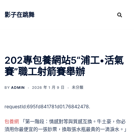
跳
至
影子在跳舞
主
要
內
容
202專包養網站5“浦工•活氣
賽”職工射箭賽舉辦
BY
ADMIN
2026 年 1 月 9 日
未分類
requestId:695fd841781d01.76842478.
包養網
「第一階段：情感對等與質感互換。牛土豪，你必
須用你最便宜的一張鈔票，換取張水瓶最貴的一滴淚水。」