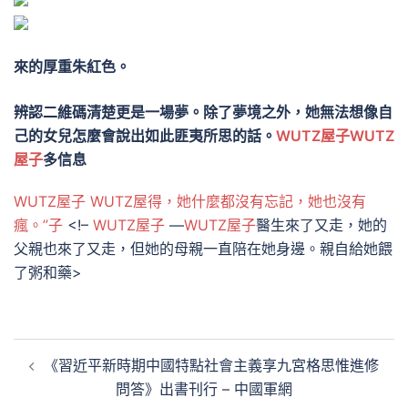
來的厚重朱紅色。
辨認二維碼清楚更是一場夢。除了夢境之外，她無法想像自
己的女兒怎麼會說出如此匪夷所思的話。
WUTZ屋子
WUTZ
屋子
多信息
WUTZ屋子
WUTZ屋得，她什麼都沒有忘記，她也沒有
瘋。”子
<!–
WUTZ屋子
—
WUTZ屋子
醫生來了又走，她的
父親也來了又走，但她的母親一直陪在她身邊。親自給她餵
了粥和藥>
文
《習近平新時期中國特點社會主義享九宮格思惟進修
章
問答》出書刊行 – 中國軍網
導