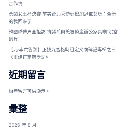
合作情
勇闖女王杯決賽 前美台北秀傳健檢網冠軍艾瑪：全新
的我回來了
韓國隊傳周全拒訪 抗議孫興慜被億嵐辦公家具嘲“沒當
過兵”
【元·孛朮魯翀】正找九宮格時租定文廟碑記專輯之三：
《重建正定府學記》
近期留言
尚無留言可供顯示。
彙整
2026 年 8 月