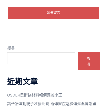
搜尋
搜
尋
近期文章
OSDER奧斯德材料報價遵義小王
講華語運動親子才藝比賽 秀傳醫院巡檢傳遞溫馨鄰里