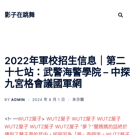
跳
至
影子在跳舞
主
要
內
容
2022年軍校招生信息｜第二
十七站：武警海警學院 – 中探
九宮格會議國軍網
BY
ADMIN
2024 年 8 月 1 日
未分類
<!– —
WUTZ屋子
>
WUTZ屋子
WUTZ屋子
WUTZ屋子
WUTZ屋子
WUTZ屋子
WUTZ屋子
“夢？”蘭媽媽的話終於
傳到了蘭玉華的耳中，卻是因為「夢」兩個字。WUTZ屋子