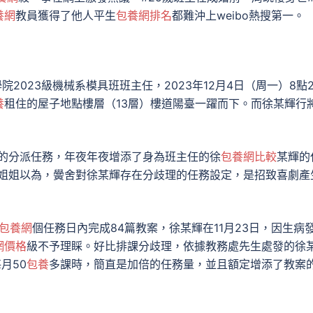
養網
教員獲得了他人平生
包養網排名
都難沖上weibo熱搜第一。
023級機械系模具班班主任，2023年12月4日（周一）8點2
養
租住的屋子地點樓層（13層）樓道陽臺一躍而下。而徐某輝行
的分派任務，年夜年夜增添了身為班主任的徐
包養網比較
某輝的
輝姐姐以為，黌舍對徐某輝存在分歧理的任務設定，是招致喜劇產
包養網
個任務日內完成84篇教案，徐某輝在11月23日，因生病
網價格
級不予理睬。好比排課分歧理，依據教務處先生處發的徐
月50
包養
多課時，簡直是加倍的任務量，並且額定增添了教案