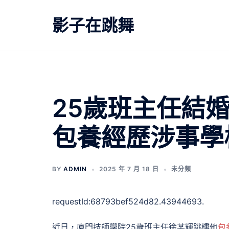
跳
至
影子在跳舞
主
要
內
容
25歲班主任結
包養經歷涉事學
BY
ADMIN
2025 年 7 月 18 日
未分類
requestId:68793bef524d82.43944693.
近日，廈門技師學院25歲班主任徐某輝跳樓他
包