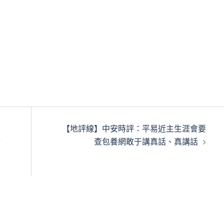
【地評線】中安時評：平易近主生涯會要
贊
查包養網敢于講真話、真講話