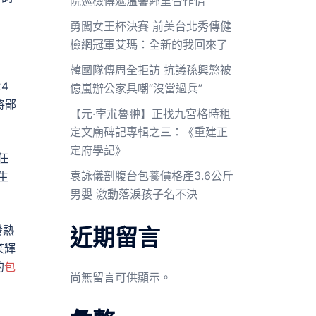
院巡檢傳遞溫馨鄰里合作情
勇闖女王杯決賽 前美台北秀傳健
檢網冠軍艾瑪：全新的我回來了
韓國隊傳周全拒訪 抗議孫興慜被
4
億嵐辦公家具嘲“沒當過兵”
將鄙
【元·孛朮魯翀】正找九宮格時租
定文廟碑記專輯之三：《重建正
定府學記》
任
袁詠儀剖腹台包養價格產3.6公斤
生
男嬰 激動落淚孩子名不決
發熱
近期留言
某輝
的
包
尚無留言可供顯示。