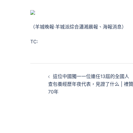
（羊城晚報·羊城派綜合瀟湘晨報、海報消息）
TC:
文
這位中國獨一一位連任13屆的全國人
章
查包養經歷年夜代表，見證了什么 | 禮
70年
導
覽