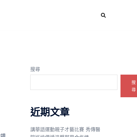
搜尋
搜
尋
近期文章
講華語運動親子才藝比賽 秀傳醫
#詞