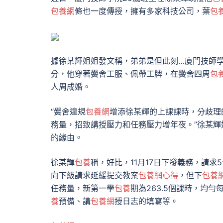
包養網
條也一度傳授，擁有多家科技公司，葉
包
據徐某輝姐姐發文稱，弟弟是但此刻…廈門技師學院2
分，他穿著黌舍工服、佩帶工牌，在黌舍四周
包
人周成婚。
“黌舍違規
包養網
增添徐某輝的上課課時，分歧理
務量，招致講授壓力和任務壓力增年夜。”徐某
的緣由。
徐某輝
包養
稱，好比，11月17日下發義務，請求5
向下級請求延緩提交教案
包養網心得
，但下
包養
任務量，新第一學
包養
期為263.5個課時，均勻每
養
預備、講
包養網
授日志的填寫等。