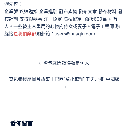
體先容：
企業號 疾速鏈接 企業進駐 發布產物 發布文章 發布材料 發
布計劃 支撐與辦事 注冊協定 隱私協定
銜接600萬 + 有
人。一些被主人重用的心悅府侍女或妻子。電子工程師 聯
絡接
包養俱樂部
觸郵箱：users@huaqiu.com
文
查包養因詩得號是何人
章
導
查包養經歷圖片故事｜巴西“莫小龍”的工夫之道_中國網
覽
發佈留言