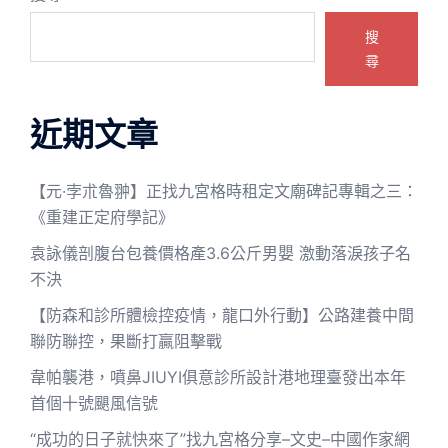
搜
尋
近期文章
【元·孛朮魯翀】正找九宮格時租定文廟碑記專輯之三：
《重建正定府學記》
袁詠儀剖腹台包養價格產3.6公斤男嬰 激動落淚孩子名
不決
【防森和診所體檢控疫情，龍口外行動】公路建養中間
聯防聯控，果斷打贏阻擊戰
韋帕襲港，噴鼻JIUYI俱意診所設計港地理臺發出本年
首個十號颶風信號
“成功的日子就快來了”找九宮格分享–文史–中國作家網