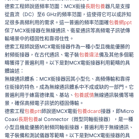
德索工程師說道頻率范圍：MCX銜接
長期包養
器凡是支撐
從直流（DC）至6 GHz的頻率范圍，這使得它可以或許知
足很多高頻利用的需求。這一普遍的頻率范圍確
包養網ppt
保了MCX銜接器在無線通訊、衛星通訊等高頻電子訊號傳
輸場景中的穩固性和靠得住性。
德索工程師說道MCX電銜接器作為一種小型且機能優勝的
射頻銜接器，在古代通訊、電子裝
包養違法
備及其他多個範
疇獲得了普遍利用。以下是對MCX電銜接器利用範疇的具
體論述：
無線通訊體系：MCX銜接器因其小型化、高頻傳輸和靠得
住銜接的特色，成為無線通訊體系中不成或缺的一部門。它
普遍利用于蜂窩德律風、基站、
包養感情
無線通訊裝備等場
景，確保高頻電子訊號的穩固傳輸。
德索工程
包養ptt
師說道MCX電銜
包養dcard
接器，即Micro
Coaxi
長期包養
al Connector（微型同軸銜接器），是一種
小型且機能優勝的射頻同軸銜接器，普遍利用于無線通訊、
電子裝備和測試儀器等範疇。以下是對MCX電銜接器的具