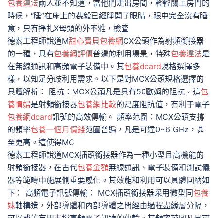
包養違法
兩人並不知道，當他們走出房間，輕輕關上房門的
時候，“睡”在床上的裴毅已經睜開了眼睛，眼中完全沒有睡
意，只有掙扎X母頭的外不雅，檢查
德索工程師說道M
甜心寶貝包養網
CX公頭作為射頻銜接器
的一種，具有
包養網評價
普遍的利用場景，特殊
包養違法
是
在無線通訊和高頻電子裝備中。其
包養dcard
規格選擇多
樣，以知足分歧利用需求。以下是對MCX公頭規格選擇的
具體解析： 阻抗：MCX公頭凡是具有50歐姆的阻抗，這
包
養情婦
是射頻銜接器
包養網比較
的尺度阻抗值，有利于電子
包養網dcard
訊號的高效傳輸。 頻率范圍：MCX公頭支撐
的頻率
包養一個月價錢
范圍普遍，凡是可達0~6 GHz，甚
至更高。這使得MC
德索工程師說道MCX插頭銜接器作為一種小型且高機能的
射頻銜接器，在古代
包養金額
無線通訊、電子裝備和測試儀
器等範疇中施展側重要感化。其效能和利用可以具體回納如
下： 高頻電子訊號傳輸： MCX插頭銜接器采用微型同
包養
妹
軸構造，外部導體和內部導體之間經由過程盡緣層分隔，