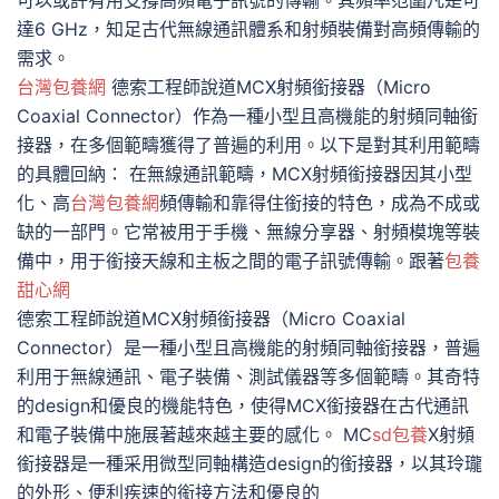
可以或許有用支撐高頻電子訊號的傳輸。其頻率范圍凡是可
達6 GHz，知足古代無線通訊體系和射頻裝備對高頻傳輸的
需求。
台灣包養網
德索工程師說道MCX射頻銜接器（Micro
Coaxial Connector）作為一種小型且高機能的射頻同軸銜
接器，在多個範疇獲得了普遍的利用。以下是對其利用範疇
的具體回納： 在無線通訊範疇，MCX射頻銜接器因其小型
化、高
台灣包養網
頻傳輸和靠得住銜接的特色，成為不成或
缺的一部門。它常被用于手機、無線分享器、射頻模塊等裝
備中，用于銜接天線和主板之間的電子訊號傳輸。跟著
包養
甜心網
德索工程師說道MCX射頻銜接器（Micro Coaxial
Connector）是一種小型且高機能的射頻同軸銜接器，普遍
利用于無線通訊、電子裝備、測試儀器等多個範疇。其奇特
的design和優良的機能特色，使得MCX銜接器在古代通訊
和電子裝備中施展著越來越主要的感化。 MC
sd包養
X射頻
銜接器是一種采用微型同軸構造design的銜接器，以其玲瓏
的外形、便利疾速的銜接方法和優良的