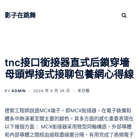
跳
至
影子在跳舞
主
要
內
容
tnc接口銜接器直式后鎖穿墻
母頭焊接式接聊包養網心得線
BY
ADMIN
2024 年 9 月 26 日
未分類
德索工程師說道MCX端子，即MCX銜接器，在電子裝備和
體系中飾演著至關主要的腳色。其多方面的感化重要表現在
以下幾個方面： MCX銜接器采用微型同軸構造，外部導體
和內部導體之間經由過程盡緣層分隔，有用完成了高頻電子