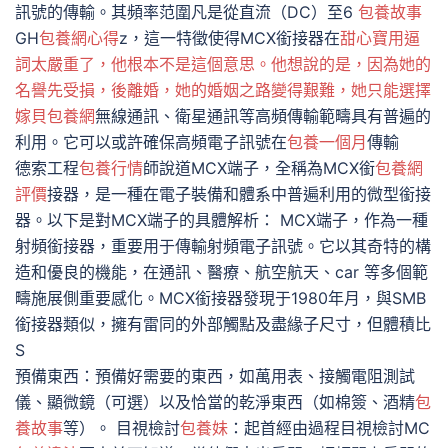
訊號的傳輸。其頻率范圍凡是從直流（DC）至6
包養故事
GH
包養網心得
z，這一特徵使得MCX銜接器在
甜心寶用逼
詞太嚴重了，他根本不是這個意思。他想說的是，因為她的
名譽先受損，後離婚，她的婚姻之路變得艱難，她只能選擇
嫁貝包養網
無線通訊、衛星通訊等高頻傳輸範疇具有普遍的
利用。它可以或許確保高頻電子訊號在
包養一個月
傳輸
德索工程
包養行情
師說道MCX端子，全稱為MCX銜
包養網
評價
接器，是一種在電子裝備和體系中普遍利用的微型銜接
器。以下是對MCX端子的具體解析： MCX端子，作為一種
射頻銜接器，重要用于傳輸射頻電子訊號。它以其奇特的構
造和優良的機能，在通訊、醫療、航空航天、car 等多個範
疇施展側重要感化。MCX銜接器發現于1980年月，與SMB
銜接器類似，擁有雷同的外部觸點及盡緣子尺寸，但體積比
S
預備東西：預備好需要的東西，如萬用表、接觸電阻測試
儀、顯微鏡（可選）以及恰當的乾淨東西（如棉簽、酒精
包
養故事
等）。 目視檢討
包養妹
：起首經由過程目視檢討MC