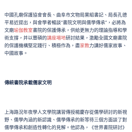
中國孔廟保護協會會長、曲阜市文物局黨組書記、局長孔德
平易近提出，與會學者暢談“書院文明與儒學傳承”，必將為
文廟
瑜伽教室
書院的保護傳承，供給更無力的理論指導和學
術支撐，并以豐碩的
講座場地
研討結果，激勵全國文廟書院
的保護機構堅定踐行、積極作為，盡
家教
力講好儒家故事、
中國故事。
傳統書院承載儒家文明
上海路況年夜學人文學院講習傳授楊慶存從儒學研討的新視
野、儒學內涵的新認識、儒學傳承的新等待三個方面談了對
儒學傳承和創造性轉化的見解。他認為，《世界書院研討》