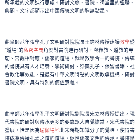
所承載的文明進行思慮。研討文廟、書院、祠堂里的楹聯、
典閣、文字都顯示出中國傳統文明的胸無點墨。
曲阜師范年夜學孔子文明研討院院長王鈞林傳授建議
教學
從
“道場”的
私密空間
角度對書院進行研討，與釋教、道教的寺
廟、宮觀相對應，儒家的道場，就是教學合一的書院，傳統
的書院具有人才培養、學術研討、祭奠孔子、保留書籍、社
會教化等效能，是最有中華文明特點的文明教導機構，研討
書院文明，具有特別的價值意義。
曲阜師范年夜學孔子文明研討院副院長宋立林傳授提出，現
代書院的研討與傳承更多的要靠眾人自覺擔當，宋代書院的
發展，恰是因為
瑜伽場地
北宋時期知識分子的覺醒，使得書
院成為傳播孔孟之道的道場，促進儒家文明的傳承。書院是