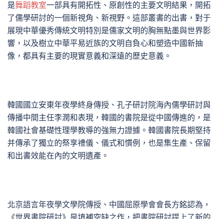
是
舞蹈教室
一部具有開拓性、原創性的主要文明結果，開拓
了儒學研討的一個新視角、新視野。這部叢書的出書，對于
展現中華優秀傳統文明特別是儒家文明的胸無點墨與世界影
響，以及樹立中華平易近族的文明自負心和塑造中國新抽
像，都具有主要的現實意義和深遠的歷史意義。
韓國國立安東年夜學終身傳授、孔子研討院海內儒學研討與
傳播中間主任李潤和表現，韓國的書院是從中國傳進的，是
韓國社會基礎性理學教導的強無力證據。韓國書院長期堅持
并傳承了獨立的祭享禮儀、儀式和慣例，也是集生產、保留
和出書效能在內的文明遺產。
北京語言年夜學文學院傳授、中國屈原學會會長方銘認為，
《世界書院研討》是填補空缺之作，把書院研討提上了新的