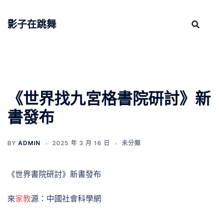
跳
至
影子在跳舞
主
要
內
容
《世界找九宮格書院研討》新
書發布
BY
ADMIN
2025 年 3 月 16 日
未分類
《世界書院研討》新書發布
來
家教
源：中國社會科學網