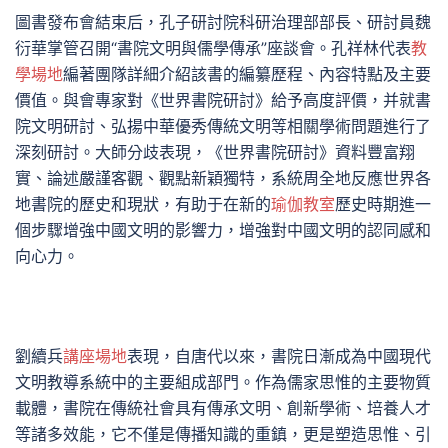
圖書發布會結束后，孔子研討院科研治理部部長、研討員魏
衍華掌管召開“書院文明與儒學傳承”座談會。孔祥林代表
教
學場地
編著團隊詳細介紹該書的編纂歷程、內容特點及主要
價值。與會專家對《世界書院研討》給予高度評價，并就書
院文明研討、弘揚中華優秀傳統文明等相關學術問題進行了
深刻研討。大師分歧表現，《世界書院研討》資料豐富翔
實、論述嚴謹客觀、觀點新穎獨特，系統周全地反應世界各
地書院的歷史和現狀，有助于在新的
瑜伽教室
歷史時期進一
個步驟增強中國文明的影響力，增強對中國文明的認同感和
向心力。
劉續兵
講座場地
表現，自唐代以來，書院日漸成為中國現代
文明教導系統中的主要組成部門。作為儒家思惟的主要物質
載體，書院在傳統社會具有傳承文明、創新學術、培養人才
等諸多效能，它不僅是傳播知識的重鎮，更是塑造思惟、引