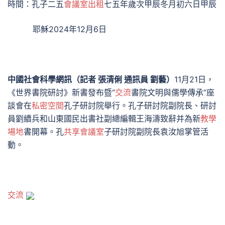
時間：孔子二五
會議室出租
七五年歲次甲辰冬月初六日甲辰
耶穌2024年12月6日
中國社會科學網訊（記者 張清俐 通訊員 劉藝）
11月21日，
《世界書院研討》新書發布暨“
交流
書院文明與儒學傳承”座
談會在
私密空間
孔子研討院舉行。孔子研討院副院長、研討
員劉續兵和山東國民出書社副總編輯王海濤致辭并為新
教學
場地
書開幕。孔
共享會議室
子研討院副院長袁汝旭掌管活
動。
交流