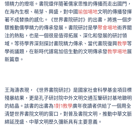
領精力的燈塔。書院還伴隨著儒家思惟的傳播而走出國門，
在海內生根、萌芽、興盛，對中國
瑜伽場地
文明的傳播發揮
著不成替換的感化。《世界書院研討》的出書，將進一個步
驟推動儒學精力的傳承發展。書院研討是學
聚會場地
術界關
注的熱點，也是一個很是值得拓展、深化和發展的研討領
域。等待學界深刻探討書院精力傳承、當代書院復興
教學
等
學術議題，在新時代譜寫加倍生動的文明傳承發
教學場地
展
新篇章。
王海濤表現，《世界書院研討》是國家社會科學基金項目標
殘暴結果，更是孔子研討院中外文明交通互鑒研討基地聰明
的結晶。該書的出書為
1對1教學
廣年夜讀者供給了一個周全
清楚世界書院文明的窗口，對普及書院文明，推動中華文脈
綿延茂盛、中華文明歷久彌新具有主要意義。