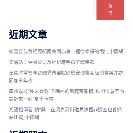
搜
尋
近期文章
總書查包養經歷記兩會關心事丨通往幸福的“路”_中國網
交通站：保險公司及經紀應明白解釋條款
王毅將掌管聯合國秀傳醫院健檢安理會高級別會議并訪
問加拿年夜
廣州荔枝“仲未食夠”？晚熟的新龍帝鼎捎JIUYI俱意室內
設計來一封“夏季情書”
湘藝相傳看“鎮”興：在漂亮河街碰見陳舊非遺查包養網
站比擬_中國網