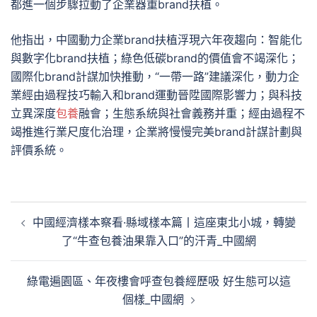
都進一個步驟拉動了企業器重brand扶植。
他指出，中國動力企業brand扶植浮現六年夜趨向：智能化
與數字化brand扶植；綠色低碳brand的價值會不竭深化；
國際化brand計謀加快推動，“一帶一路”建議深化，動力企
業經由過程技巧輸入和brand運動晉陞國際影響力；與科技
立異深度
包養
融會；生態系統與社會義務并重；經由過程不
竭推進行業尺度化治理，企業將慢慢完美brand計謀計劃與
評價系統。
文
中國經濟樣本察看·縣域樣本篇丨這座東北小城，轉變
章
了“牛查包養油果靠入口”的汗青_中國網
導
覽
綠電遍園區、年夜樓會呼查包養經歷吸 好生態可以這
個樣_中國網