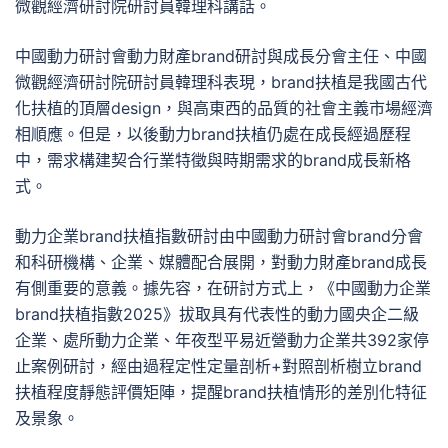
微觀經濟研討院研討員韓理科講話。
中國動力研討會動力財產brand研討與成長分會主任、中國
微觀經濟研討院研討員韓理科表現，brand扶植是我國古代
化扶植的頂層design，與高東西的品質的社會主義市場經濟
相順應。但是，以後動力brand扶植仍處在成長經過歷程
中，需求構建契合行業特徵與時期需求的brand成長新格
式。
動力企業brand扶植指數研討由中國動力研討會brand分會
和科研機構、企業、媒體配合展開，對動力財產brand成長
有側重要的意義。據先容，在研討方式上，《中國動力企業
brand扶植指數2025》拔取具有代表性的動力國央企二級
企業、處所動力企業、年夜型平易近營動力企業共392家停
止案例研討，經由過程定性定量剖析+對照剖析樹立brand
扶植程度靜態評價矩陣，提醒brand扶植情形的差別化特征
及景象。