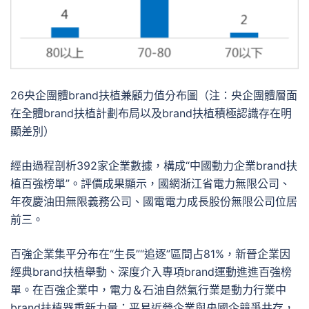
26央企團體brand扶植兼顧力值分布圖（注：央企團體層面
在全體brand扶植計劃布局以及brand扶植積極認識存在明
顯差別）
經由過程剖析392家企業數據，構成“中國動力企業brand扶
植百強榜單”。評價成果顯示，國網浙江省電力無限公司、
年夜慶油田無限義務公司、國電電力成長股份無限公司位居
前三。
百強企業集平分布在“生長”“追逐”區間占81%，新晉企業因
經典brand扶植舉動、深度介入專項brand運動進進百強榜
單。在百強企業中，電力＆石油自然氣行業是動力行業中
brand扶植器重新力量；平易近營企業與央國企競爭共存，