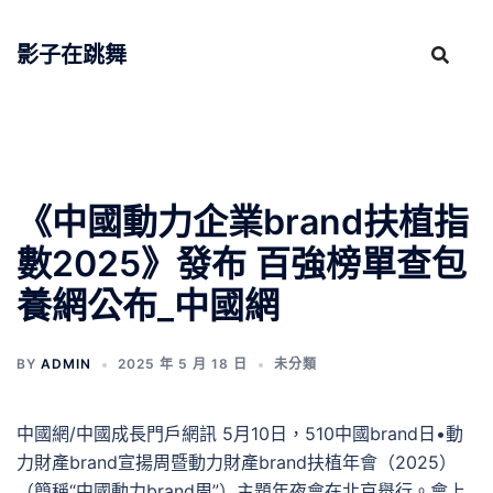
跳
至
影子在跳舞
主
要
內
容
《中國動力企業brand扶植指
數2025》發布 百強榜單查包
養網公布_中國網
BY
ADMIN
2025 年 5 月 18 日
未分類
中國網/中國成長門戶網訊 5月10日，510中國brand日•動
力財產brand宣揚周暨動力財產brand扶植年會（2025）
（簡稱“中國動力brand周”）主題年夜會在北京舉行。會上