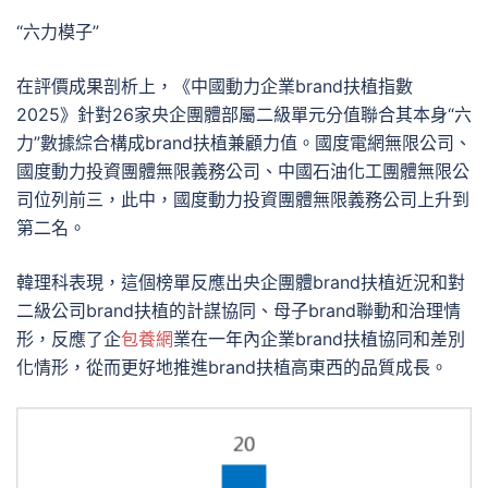
“六力模子”
在評價成果剖析上，《中國動力企業brand扶植指數
2025》針對26家央企團體部屬二級單元分值聯合其本身“六
力”數據綜合構成brand扶植兼顧力值。國度電網無限公司、
國度動力投資團體無限義務公司、中國石油化工團體無限公
司位列前三，此中，國度動力投資團體無限義務公司上升到
第二名。
韓理科表現，這個榜單反應出央企團體brand扶植近況和對
二級公司brand扶植的計謀協同、母子brand聯動和治理情
形，反應了企
包養網
業在一年內企業brand扶植協同和差別
化情形，從而更好地推進brand扶植高東西的品質成長。