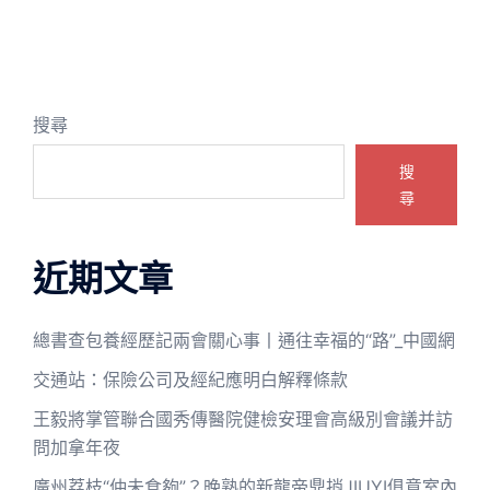
搜尋
搜
尋
近期文章
總書查包養經歷記兩會關心事丨通往幸福的“路”_中國網
交通站：保險公司及經紀應明白解釋條款
王毅將掌管聯合國秀傳醫院健檢安理會高級別會議并訪
問加拿年夜
廣州荔枝“仲未食夠”？晚熟的新龍帝鼎捎JIUYI俱意室內