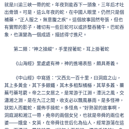
就是川渝三峽一帶的蛇，年夜到能吞下一頭象，三年后才吐
出骨頭。可是，這么年夜的蛇，在中國人眼里，仍然只是個
補藥，“正人服之，無意腹之疾”。這個故事固然夸張，但也
有實際的影子，確切有一些巨蛇可以或許整吞豬牛。巴蛇吞
象，也演變為一個成語，描述得寸進尺。
第二類：“神之操縱”，手里捏著蛇，耳上掛著蛇
《山海經》里處處有神，神的進場表態，頗具寄義。
《中山經》中寫道：“又西北一百十里，曰洞庭之山，
其上多黃金，其下多銀鐵，其木多柤梨橘櫾，其草多葌、蘪
蕪芍藥芎藭。帝之二女居之，是常游于江淵。澧沅之風，交
瀟湘之淵，是在九江之間，收支必以飄風暴雨。是多怪神，
狀如人而載蛇，擺佈手操蛇。多怪鳥。”好熟習的故事啊，
洞庭湖和湘江一帶，堯帝的兩個女兒，也就是帝舜的兩位老
婆——娥皇、女英，在帝舜往世后化為仙人，經常游蕩在這