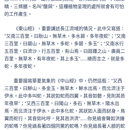
睛、三條腿，名叫“酸與”，這種植物呈現的處所就會有可怕
的工作產生。
《東山經》，重要講述長江流域的情況，此中又寫道：
“又南三百里，曰耿山，無草木，多水碧，多年夜蛇”；“又南
三百里，曰碧山，無草木，多蛇，多碧、多玉”；“又南水行
五百里，曰流沙，行五百里，有山焉，曰跂踵之山，廣員二
百里，無草木，有年夜蛇，其上多玉”……總而言之，就是多
蛇、多年夜蛇。
重要描寫華夏氣象的《中山經》中，仍然這般：“又西
三百里，曰鮮山，多金玉，無草木，鮮水出焉，而北流注于
伊水。此中多叫蛇，其狀如蛇而四翼，其音如磬，見則其邑
年夜旱”；“又西三百里，曰陽山，多石，無草木。陽水出
焉，而北流注于伊水。此中多化蛇，其狀如人面而豺身，鳥
翼而蛇行，其音如叱呼，見其邑洪流”……你見過會聲如洪鐘
的蛇嗎？你見過長著四個同黨的蛇嗎？你見過長著人臉的蛇