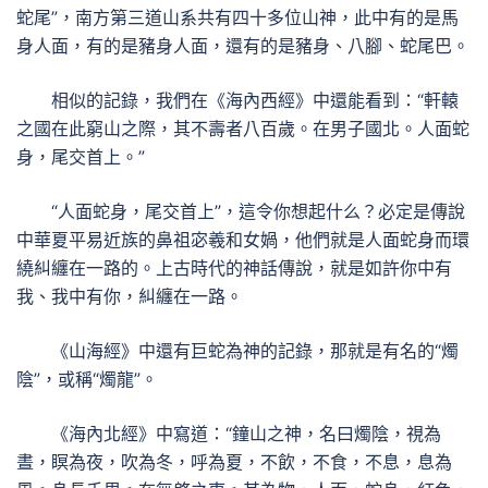
蛇尾”，南方第三道山系共有四十多位山神，此中有的是馬
身人面，有的是豬身人面，還有的是豬身、八腳、蛇尾巴。
相似的記錄，我們在《海內西經》中還能看到：“軒轅
之國在此窮山之際，其不壽者八百歲。在男子國北。人面蛇
身，尾交首上。”
“人面蛇身，尾交首上”，這令你想起什么？必定是傳說
中華夏平易近族的鼻祖宓羲和女媧，他們就是人面蛇身而環
繞糾纏在一路的。上古時代的神話傳說，就是如許你中有
我、我中有你，糾纏在一路。
《山海經》中還有巨蛇為神的記錄，那就是有名的“燭
陰”，或稱“燭龍”。
《海內北經》中寫道：“鐘山之神，名曰燭陰，視為
晝，瞑為夜，吹為冬，呼為夏，不飲，不食，不息，息為