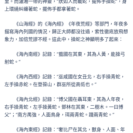
里。而瀟湘一帶的神靈，“狀如人而載蛇，擺佈手操蛇”，身
上環繞糾纏著蛇，擺佈手都拿著蛇。
《山海經》的《海內經》《年夜荒經》等部門，年夜多
描寫海內列國的情況，歸正大師都沒往過，索性徹底放飛想
象力，加倍荒謬不經。這此中，操蛇之神顯明多了起來：
《海內南經》記錄：“臷國在其東，其為人黃，能操弓
射蛇。”
《海內西經》記錄：“巫咸國在女丑北，右手操青蛇，
左手操赤蛇。在登葆山，群巫所從高低也。”
《海內北經》記錄：“博父國在聶耳東，其為人年夜，
右手操青蛇，左手操黃蛇。鄧林在其東，二樹木。一曰博
父”；“南方禺強，人面鳥身，珥兩青蛇。踐兩青蛇。”
《海內東經》記錄：“奢比尸在其北，獸身、人面、年