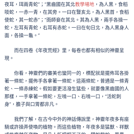
夜耳，珥兩青蛇”；“黑齒國在其北
教學場地
，為人黑，食稻
啖蛇，一赤一青，在其旁。一曰在豎亥北，為人黑首，食稻
使蛇，其一蛇赤”；“雨師妾在其北。其為人黑，兩手各操一
蛇，左耳有青蛇，右耳有赤蛇。一曰在旬日北，為人黑身人
面，各操一龜。”
而在四卷《年夜荒經》里，每卷也都有相似的神靈呈
現。
你看，神靈們的審美也蠻同一的，標配就是擺佈耳各掛
著一條蛇，擺佈手各拿著一條蛇。這兩條蛇，普通是一條青
蛇、一條赤練蛇。假如要更活潑生猛些，就要像黑齒國的人
那樣，一手拿著一條蛇，左啃一口、右啃一口，“活蛇刺
身”，膽子與口胃都非凡。
我們了解，在古今中外的神話傳說里，神靈年夜多有座
騎或許操弄使喚的植物。而這些植物，年夜多是猛獸、祥獸