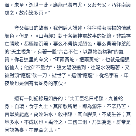
澤，未至，逝世于此。應龍已殺蚩尤，又殺夸父，乃往南邊
處之，故南邊多雨。”
夸父每日的故事，我們后人講述，往往帶著表揚的情感
顏色。但是，《山海經》對于各類神靈故事的記錄，非論存
亡勝敗，都極端沉著，要么不帶情感顏色，要么帶著仰望般
的“天主視角”，有著一股“六合不仁，以萬物為芻狗”的氣
質。你看這里的夸父，“珥兩黃蛇，把兩黃蛇”，也就是個通
俗仙人；他卻“不量力”，追太陽沒追到，往喝水沒喝著，又
被對頭“應龍”砍一刀，逝世了。這個“應龍”，從名字看，年
夜致也是個有著蛇身的家伙。
還有一則記錄是如許的：“共工臣名曰相繇，九首蛇
身，自環，食于九土。其所歍所尼，即為源澤，不辛乃苦，
百獸莫能處。禹湮洪水，殺相繇，其血腥臭，不成生谷；其
地多水，不成居也。禹湮之，三仞三沮，乃認為池，群帝是
因認為臺。在昆侖之北。”