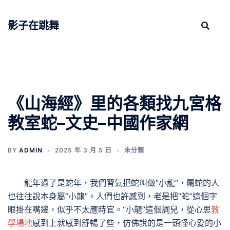
跳
至
影子在跳舞
主
要
內
容
《山海經》里的各類找九宮格
教室蛇–文史–中國作家網
BY
ADMIN
2025 年 3 月 5 日
未分類
龍年過了是蛇年，我們習氣把蛇叫做“小龍”，屬蛇的人
也往往說本身屬“小龍”。人們也許感到，老是把“蛇”這個字
眼掛在嘴邊，似乎不太應時宜。“小龍”這個詞兒，從心思
教
學場地
感到上就感到舒暢了些，仿佛說的是一頭怪心愛的小