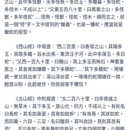
之山，此中多怪獸，水多怪魚。多白玉，多蝮蟲，多怪蛇，
多怪木，不成以上”；“又東五百八十里，曰禺槀之山，多怪
獸，多年夜蛇”……怪魚、怪獸、怪蛇、怪木，總而言之，就
是一個“怪”字。文中提到的“蝮蟲”，也是一種蛇，應當就是
蝮蛇的原型。
《西山經》中寫道：“西二百里，曰泰冒之山，其陽多
玉，其陰多鐵。浴水出焉，東流注于河，此中多藻玉，多白
蛇”；“又西一百九十里，曰騩山，其上多玉而無石。神耆童
居之，其音常如鐘磬。其下多積蛇”……“其下多積蛇”，現場
感一會兒就出來了：深山深谷里，一堆堆的蛇環繞在一路，
翹首以盼，此起彼伏，你就說害不懼怕？
《北山經》中則寫道：“北二百八十里，曰年夜咸之
山，無草木，其下多玉。是山也，四方，不成以上。有蛇名
曰長蛇，其毛如彘豪，其音如鼓柝”；“有鳥焉，其狀如蛇，
而四翼、六目、三足，名曰酸與，其叫自詨，見則其邑有
恐”……不只有蛇，還有像蛇的鳥兒，它有四個同黨、六個眼