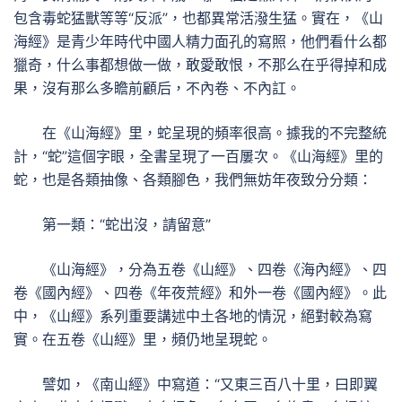
包含毒蛇猛獸等等“反派”，也都異常活潑生猛。實在，《山
海經》是青少年時代中國人精力面孔的寫照，他們看什么都
獵奇，什么事都想做一做，敢愛敢恨，不那么在乎得掉和成
果，沒有那么多瞻前顧后，不內卷、不內訌。
在《山海經》里，蛇呈現的頻率很高。據我的不完整統
計，“蛇”這個字眼，全書呈現了一百屢次。《山海經》里的
蛇，也是各類抽像、各類腳色，我們無妨年夜致分分類：
第一類：“蛇出沒，請留意”
《山海經》，分為五卷《山經》、四卷《海內經》、四
卷《國內經》、四卷《年夜荒經》和外一卷《國內經》。此
中，《山經》系列重要講述中土各地的情況，絕對較為寫
實。在五卷《山經》里，頻仍地呈現蛇。
譬如，《南山經》中寫道：“又東三百八十里，曰即翼