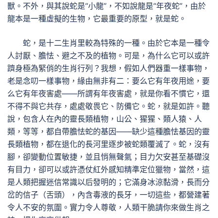
獸。不外，與其說蛇是“小龍”，不如說龍是“年夜蛇”，由於
龍本是一種虛擬的生物，它最重要的原型，就是蛇。
蛇，是十二生肖里較為特殊的一種。由於它本是一種令
人討厭、膽怯、避之不及的植物。可是，為什么它可以或許
躋身極為緊俏的生肖行列？我想，假如人們器重一樣事物，
老是念叨一樣事物，緣由無非有二：要么它有年夜用途，要
么它有年夜害處——所謂有年夜害處，就是你看不慣它，還
不得不與它共存，處處敬畏它、防備它。蛇，就是如許。聽
說，包含人在內的靈長類植物，山公、猩猩、類人猿、人
類，等等，都自帶膽怯蛇的基因——缺少這種膽怯基因的靈
長類植物，都在退化的長河里逐步被蛇類覆滅了。蛇，沒有
腳，卻變動位置敏捷，並且悄無聲氣；目力欠安甚至基礎沒
有目力，卻可以或許憑仗紅外感知精準定位獵物，當然，這
是人類把握迷信常識以后發明的；它滿身冰涼黏滑，長而分
岔的信子（舌頭），內含毒液的長牙，一切這些，都營建著
令人不安的氛圍。實力令人尊敬，人類干脆請你來做生肖之