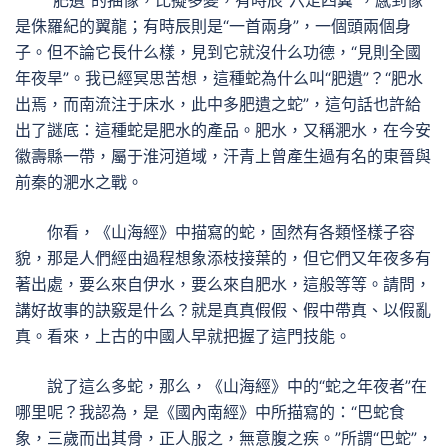
“肥遺”的抽像，比擬多變，有時辰“六足四翼”，感到像
是侏羅紀的翼龍；有時辰則是“一首兩身”，一個頭兩個身
子。但不論它長什么樣，見到它就沒什么功德，“見則全國
年夜旱”。我已經冥思苦想，這種蛇為什么叫“肥遺”？“肥水
出焉，而南流注于床水，此中多肥遺之蛇”，這句話也許給
出了謎底：這種蛇是肥水的產品。肥水，又稱淝水，在今安
徽壽縣一帶，屬于淮河道域，汗青上曾產生過有名的東晉與
前秦的淝水之戰。
你看，《山海經》中描寫的蛇，固然有各類怪樣子容
貌，那是人們經由過程想象添枝接葉的，但它們又年夜多有
著出處，要么來自伊水，要么來自肥水，這般等等。請問，
講好故事的訣竅是什么？就是真真假假、假中帶真、以假亂
真。看來，上古的中國人早就把握了這門技能。
說了這么多蛇，那么，《山海經》中的“蛇之年夜者”在
哪里呢？我認為，是《國內南經》中所描寫的：“巴蛇食
象，三歲而出其骨，正人服之，無意腹之疾。”所謂“巴蛇”，