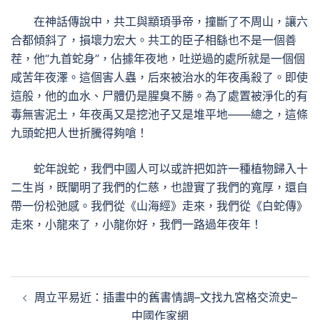
在神話傳說中，共工與顓頊爭帝，撞斷了不周山，讓六
合都傾斜了，損壞力宏大。共工的臣子相繇也不是一個善
茬，他“九首蛇身”，佔據年夜地，吐逆過的處所就是一個個
咸苦年夜澤。這個害人蟲，后來被治水的年夜禹殺了。即使
這般，他的血水、尸體仍是腥臭不勝。為了處置被淨化的有
毒無害泥土，年夜禹又是挖池子又是堆平地——總之，這條
九頭蛇把人世折騰得夠嗆！
蛇年說蛇，我們中國人可以或許把如許一種植物歸入十
二生肖，既闡明了我們的仁慈，也證實了我們的寬厚，還自
帶一份松弛感。我們從《山海經》走來，我們從《白蛇傳》
走來，小龍來了，小龍你好，我們一路過年夜年！
文
周立平易近：插畫中的舊書情調–文找九宮格交流史–
章
中國作家網