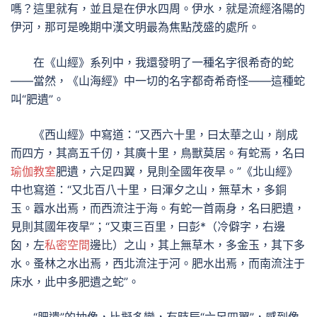
嗎？這里就有，並且是在伊水四周。伊水，就是流經洛陽的
伊河，那可是晚期中漢文明最為焦點茂盛的處所。
在《山經》系列中，我還發明了一種名字很希奇的蛇
——當然，《山海經》中一切的名字都奇希奇怪——這種蛇
叫“肥遺”。
《西山經》中寫道：“又西六十里，曰太華之山，削成
而四方，其高五千仞，其廣十里，鳥獸莫居。有蛇焉，名曰
瑜伽教室
肥遺，六足四翼，見則全國年夜旱。”《北山經》
中也寫道：“又北百八十里，曰渾夕之山，無草木，多銅
玉。囂水出焉，而西流注于海。有蛇一首兩身，名曰肥遺，
見則其國年夜旱”；“又東三百里，曰彭*（冷僻字，右邊
囟，左
私密空間
邊比）之山，其上無草木，多金玉，其下多
水。蚤林之水出焉，西北流注于河。肥水出焉，而南流注于
床水，此中多肥遺之蛇”。