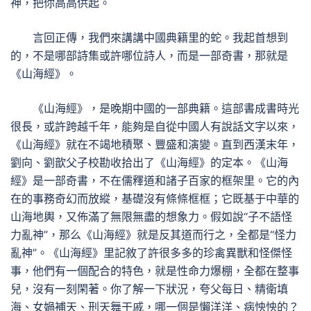
神，把你高高供起。
言回正傳，我們來講講中國典籍里的蛇。我起首想到
的，不是哪部詩集或許哪位詩人，而是一部奇書，那就是
《山海經》。
《山海經》，是晚期中國的一部典籍。這部書成書時光
很長，或許跨越千年，能夠是自從中國人有說話文字以來，
《山海經》就在不竭地積聚、豐盛和演變。直到西漢末年，
劉向、劉歆父子校勘收拾出了《山海經》的定本。《山海
經》是一部奇書，不在儒釋道和諸子百家的框架里。它的內
在的事務奇幻而放縱，基礎沒有條條框框；它既基于中華的
山海地輿，又佈滿了無限無盡的想象力。假如說“子不語怪
力亂神”，那么《山海經》就是反其道而行之，全都是“怪力
亂神”。《山海經》里記敘了許很多多的珍禽異獸和怪傑怪
事，他們有一個配合的特色，就是性命力爆棚，全都在整事
兒，沒有一刻閑著。你了解一下狀況，夸父每日、精衛填
海、女媧補天、刑天舞干戚，哪一個是懶洋洋、病怏怏的？