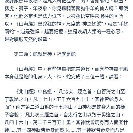
或許龐然年夜物，是凡人所把握不了的，譬如龍蛇、鳳凰、
猛虎、獅子、年夜象。你見過騎著豬狗牛羊的仙人嗎？即使
有，他們必定也是法力低下，要被孫悟空呼來喝往的。所
以，《山海經》里兇猛的神，尺度的“神之操縱”，就是“手操
兩蛇”。越是強悍，越要把握，這是晚期人類的一種心愿，
是對馴服天然的盼望。
第三類：蛇就是神，神就是蛇
《山海經》中，有些神靈把蛇當道具，而有些神靈干脆
本身就是蛇的化身，人、神、蛇完成了三位一體，請看：
《北山經》中寫道，“凡北次二經之首，自管涔之山至
于敦題之山，凡十七山，五千六百九十里。其神皆蛇身人
面”，南方第二道山系的十七座山，山神都是蛇身人面的樣
子容貌；“凡北次三經之首，自太行之山以致于毋逢之山，
凡四十六山，萬二千三百五十里。其神狀皆馬身而人面者廿
神……其十四神狀皆彘身而載玉……其十神狀皆彘身而八足