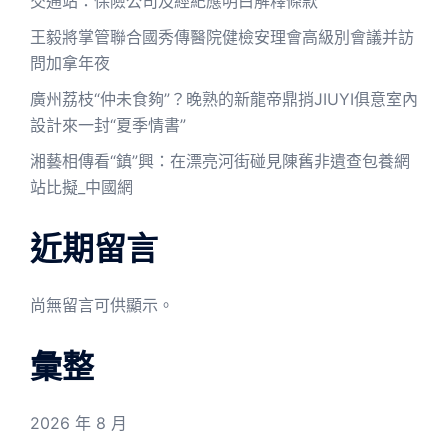
交通站：保險公司及經紀應明白解釋條款
王毅將掌管聯合國秀傳醫院健檢安理會高級別會議并訪
問加拿年夜
廣州荔枝“仲未食夠”？晚熟的新龍帝鼎捎JIUYI俱意室內
設計來一封“夏季情書”
湘藝相傳看“鎮”興：在漂亮河街碰見陳舊非遺查包養網
站比擬_中國網
近期留言
尚無留言可供顯示。
彙整
2026 年 8 月