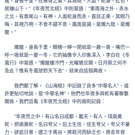
風。身長千里。在無䏿之東。其為物，人面，蛇身，紅色，
居鐘山下。”《年夜荒北經》中則寫道：“東南海之外，赤水
之北，有章尾山。有神，人面蛇身而赤，直目正乘，其瞑乃
晦，其視乃明，不食不寢不息，風雨是謁。是燭九陰，是燭
龍。”
燭龍，身長千里，眼睛一睜一閉就是一晨一昏，嘴巴一
呼一吸就是一夏一冬。它的抽像令人印象深入，李白在《冬
風行》中寫道，“燭龍棲冷門，光曜猶旦開。日月照之何不
及此？惟有冬風號怒天下去”，就來自這個典故。
我們都了解，《山海經》中記錄了良多“中華名人”，或
許更貼切地說，是“中華名神”，他們也年夜多與蛇有著聯繫
關係。我們且看《年夜荒北經》中的兩則記錄：
“年夜荒之中，有山名曰成都，載天。有人，珥兩黃
蛇，把兩黃蛇，名曰夸父。后土生信，信生夸父。夸父不量
力，欲追日景，逮之于禺谷。將飲河而缺乏也，將走年夜