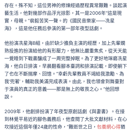
存在。殊不知，這位男神的修煉經過歷程異常艱難。談起演
藝生活，他對幾部作品浮光掠影，其一是2006年“這是現
實，母親。”裴毅苦笑一聲。的《國民音樂家——冼星
海》，這是他任務后參演的第一部年夜型話劇。
他扮演冼星海B組，由於缺少擔負主演的經歷，加上先輩嫻
熟投進的扮演給他的有形壓力，他無比嚴重焦炙，從天天能
一覺睡到下戰書釀成了一周完整掉眠。為了更好地琢磨冼星
海，他白日排演，早晨翻看腳本臺詞和排演記載，即使躺下
了也在不斷揣摩、回憶。“幸虧先輩教員不竭給我激勵、為
我‘兜著’，輔助我美滿完成表演。由此，我也領會到舞臺對
于演員的真正的意義——那是無上的敬畏之心。”他回想
說。
2009年，他創排扮演了年夜型原創話劇《與妻書》。在接
到林覺平易近的腳色義務后，他查閱了大批文獻材料，在心
坎接近這個年僅24歲的性命，“難逝世之日，
包養網心得
猶