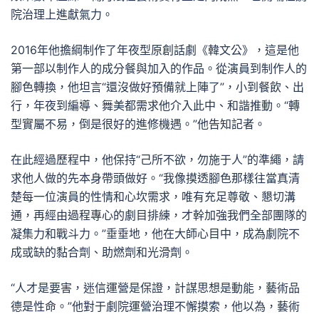
院治理上進獻氣力。
2016年他擔綱制作了年夜型原創話劇《韓文公》，這是他
第一部以制作人的成分餐與加入的作品。從演員到制作人的
腳色轉換，他坦言“還沒做好預備就上陣了”，小到餐飲、出
行，年夜到編導、舞美都需求他介入此中、和諧推動。“轉
型實屬不易，倒是很好的進修機遇。”他告知記者。
在此經過歷程中，他保持“己所不欲，勿施于人”的準繩，請
求他人做的先本身帶頭做好。“我像摸透腳色那樣往當真清
楚每一位演員的性情和心坎需求，唯有充足尊敬、懇切溝
通，再經由過程專心的劇目排練，才幹加強我們全部團隊的
凝集力和戰斗力。”垂垂地，他在大師心目中，成為劇院不
成或缺的黏合劑、助燃劑和光滑劑。
“人才是要害，迷信運營是保證，計謀思想是動能，藝術品
德是性命。”他對于劇院運營治理不懈摸索，他以為，藝術