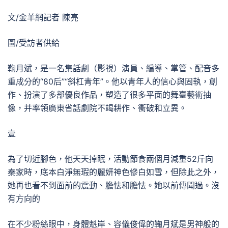
文/金羊網記者 陳亮
圖/受訪者供給
鞠月斌，是一名集話劇（影視）演員、編導、掌管、配音多
重成分的“80后”“斜杠青年”。他以青年人的信心與固執，創
作、扮演了多部優良作品，塑造了很多平面的舞臺藝術抽
像，并率領廣東省話劇院不竭耕作、衝破和立異。
壹
為了切近腳色，他天天掉眠，活動節食兩個月減重52斤向
秦家時，底本白淨無瑕的麗妍神色慘白如雪，但除此之外，
她再也看不到面前的震動、膽怯和膽怯。她以前傳聞過。沒
有方向的
在不少粉絲眼中，身體魁岸、容儀俊偉的鞠月斌是男神般的