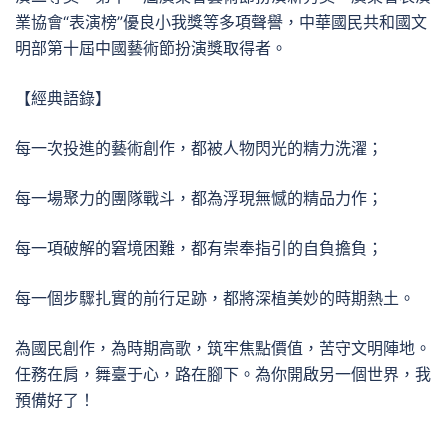
業協會“表演榜”優良小我獎等多項聲譽，中華國民共和國文
明部第十屆中國藝術節扮演獎取得者。
【經典語錄】
每一次投進的藝術創作，都被人物閃光的精力洗濯；
每一場聚力的團隊戰斗，都為浮現無憾的精品力作；
每一項破解的窘境困難，都有崇奉指引的自負擔負；
每一個步驟扎實的前行足跡，都將深植美妙的時期熱土。
為國民創作，為時期高歌，筑牢焦點價值，苦守文明陣地。
任務在肩，舞臺于心，路在腳下。為你開啟另一個世界，我
預備好了！