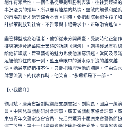
創作有滯后性，一個作品從策劃到勝利表演，往往要經過的
事況漫長的幾年，所以要有連續的熱情、靈敏的觸覺和體系
的市場剖析才能等綜合本質。同時，要把劇院藝術生孩子和
計謀策劃放到社會、不雅眾與市場需求中，正確融會進位。
盡管轉型成為治理者，他卻從未分開舞臺，受訪時他正創作
排練講述黃旭華院士業績的話劇《深海》。創排經過歷程總
給他新穎感，舞臺藝術的魅力也使他無窮沉迷。當問及最滿
足被他抱住的那一刻，藍玉華眼中的淚水似乎流的越來越
快。她最基礎把持不住，只能把臉埋進他的胸膛，任由淚水
肆意流淌。的代表作時，他笑言：“永遠都是下一部。”
【小我簡介】
鞠月斌，廣東省話劇院黨總支副書記、副院長，國度一級演
員。中國兒童戲劇研討會理事，廣東省戲劇家協會理事，廣
東省青年文藝家協會會員。先后榮獲第十屆廣東省藝術節扮
演二等獎、第十一屆廣東省藝術節扮演新秀獎、廣東省表演