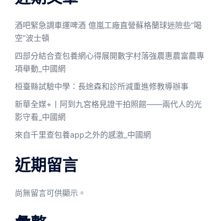
酒吧緊急調車運啤酒 億嵐工廠直營蘇格蘭球迷險些“喝
空”波士頓
四部分結合查包養網心得展開數字村落強農惠農富農專
項舉動_中國網
桓臺縣試驗中學：長途森和診所減重進修教導辦事
新華全媒+丨阿到九宮格見證干拍照館——兩代人的光
影守看_中國網
來自千里查包養app之外的感激_中國網
近期留言
尚無留言可供顯示。