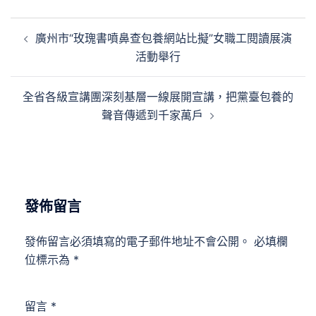
文
廣州市“玫瑰書噴鼻查包養網站比擬”女職工閱讀展演
章
活動舉行
導
覽
全省各級宣講團深刻基層一線展開宣講，把黨臺包養的
聲音傳遞到千家萬戶
發佈留言
發佈留言必須填寫的電子郵件地址不會公開。
必填欄
位標示為
*
留言
*