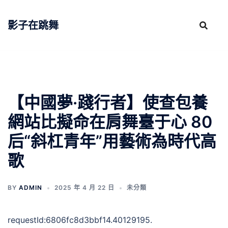
跳
至
影子在跳舞
主
要
內
容
【中國夢·踐行者】使查包養
網站比擬命在肩舞臺于心 80
后“斜杠青年”用藝術為時代高
歌
BY
ADMIN
2025 年 4 月 22 日
未分類
requestId:6806fc8d3bbf14.40129195.