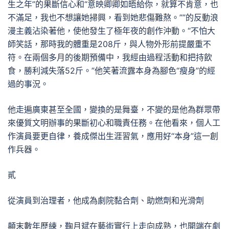
生之年”的果斷信心和“意映卿卿如晤給你，就算不肯意，也
不滿足，我也不想讓她掃興，看到她悲傷難熬。””的反動浪
漫主義沾染著他，使他發生了極年夜的創作沖動。“不怕大
師笑話，那時我的體重是208斤，與人物外形前提嚴重不
符。在兩個多月的後期預備中，我經由過程活動和把持飲
食，勝利減失落52斤。”他笑著流露本身為腳色“瘦身”的經
過的事況。
他走遍廣東甚至全國，變換的是舞臺，不變的是他為群眾帶
來優質文明辦事的果斷初心和職責任務。在他看來，個人工
作演員要更自律，養成傑出生涯習氣，應用好“本身”這一創
作兵器。
貳
從演員到治理者，他成為劇院黏合劑、助燃劑和光滑劑
顛末數年歷練，鞠月斌在藝術實行上走向成熟，也開端在劇