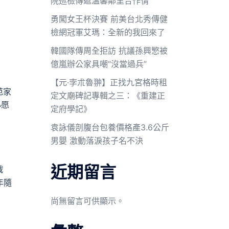
院巡檢傳遞溫馨鄰里合作情
勇闖女王杯決賽 前美台北秀傳健
檢網冠軍艾瑪：全新的我回來了
韓國隊傳周全拒訪 抗議孫興慜被
億嵐辦公家具嘲“沒當過兵”
【元·孛朮魯翀】正找九宮格時租
范家
定文廟碑記專輯之三：《重建正
心愿
定府學記》
袁詠儀剖腹台包養價格產3.6公斤
男嬰 激動落淚孩子名不決
近期留言
戰
年隨
尚無留言可供顯示。