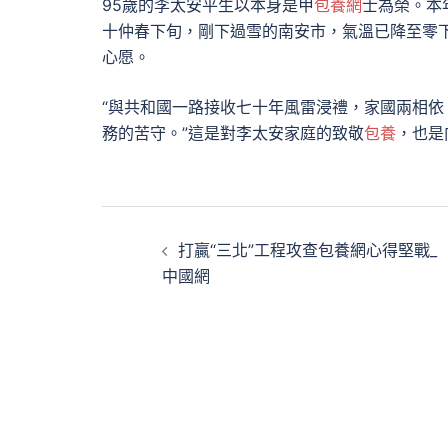
95歲的李太安平生以本身是甲
包養網
士為榮。本
十仲春下旬，剛下過雪的南安市，氣溫已降至零
心愿。
“與共和國一路接收七十年風雷浸禮，家國兩相
務的苦守。”這是對李太安家庭的致敬
包養
，也是
文
打贏“三北”工程攻查包養網心得堅戰_
章
中國網
導
覽