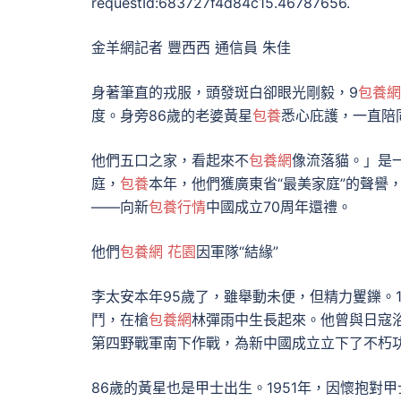
requestId:683727f4d84c15.46787656.
金羊網記者 豐西西 通信員 朱佳
身著筆直的戎服，頭發斑白卻眼光剛毅，9
包養網
度。身旁86歲的老婆黃星
包養
悉心庇護，一直陪
他們五口之家，看起來不
包養網
像流落貓。」是
庭，
包養
本年，他們獲廣東省“最美家庭”的聲譽
——向新
包養行情
中國成立70周年還禮。
他們
包養網 花園
因軍隊“結緣”
李太安本年95歲了，雖舉動未便，但精力矍鑠。
鬥，在槍
包養網
林彈雨中生長起來。他曾與日寇浴
第四野戰軍南下作戰，為新中國成立立下了不朽
86歲的黃星也是甲士出生。1951年，因懷抱