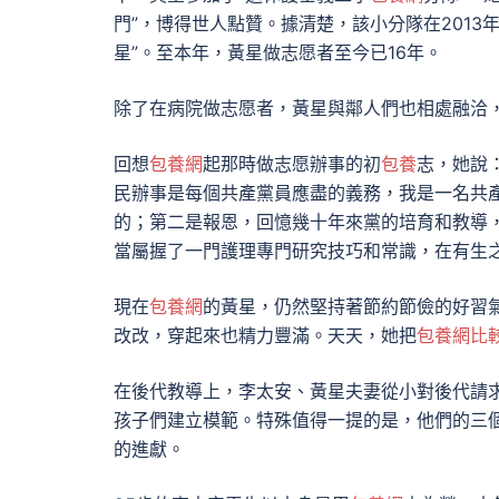
門”，博得世人點贊。據清楚，該小分隊在2013
星”。至本年，黃星做志愿者至今已16年。
除了在病院做志愿者，黃星與鄰人們也相處融洽
回想
包養網
起那時做志愿辦事的初
包養
志，她說：
民辦事是每個共產黨員應盡的義務，我是一名共
的；第二是報恩，回憶幾十年來黨的培育和教導
當屬握了一門護理專門研究技巧和常識，在有生之
現在
包養網
的黃星，仍然堅持著節約節儉的好習
改改，穿起來也精力豐滿。天天，她把
包養網比
在後代教導上，李太安、黃星夫妻從小對後代請
孩子們建立模範。特殊值得一提的是，他們的三
的進獻。