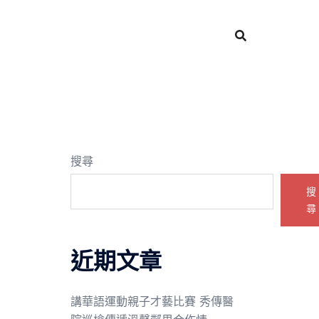
搜尋
搜
尋
近期文章
講華語運動親子才藝比賽 秀傳醫