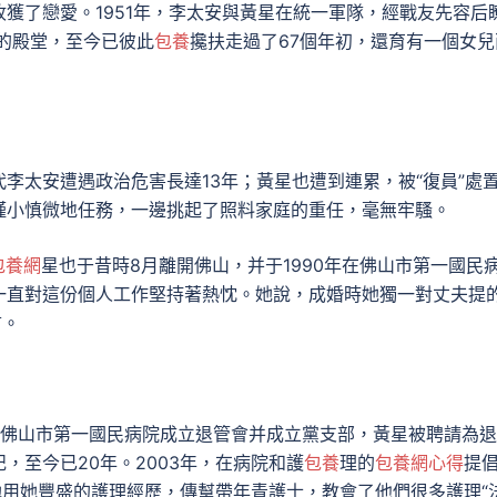
獲了戀愛。1951年，李太安與黃星在統一軍隊，經戰友先容后
的殿堂，至今已彼此
包養
攙扶走過了67個年初，還育有一個女兒
李太安遭遇政治危害長達13年；黃星也遭到連累，被“復員”處
謹小慎微地任務，一邊挑起了照料家庭的重任，毫無牢騷。
包養網
星也于昔時8月離開佛山，并于1990年在佛山市第一國民
一直對這份個人工作堅持著熱忱。她說，成婚時她獨一對丈夫提
言。
年，佛山市第一國民病院成立退管會并成立黨支部，黃星被聘請為
，至今已20年。2003年，在病院和護
包養
理的
包養網心得
提
她用她豐盛的護理經歷，傳幫帶年青護士，教會了他們很多護理“