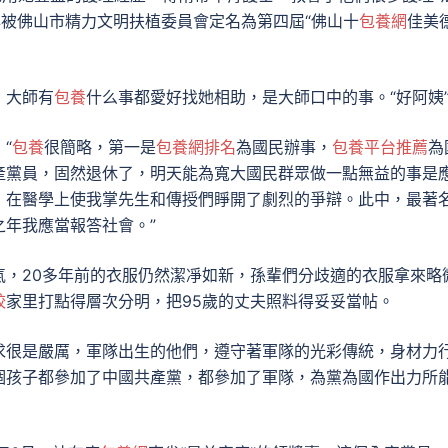
年被佛山市精力文明扶植委員會定名為第四屆“佛山十
包養網
佳美
，大師有
包養
什么事都愛好找她相助，是大師口中的事。“好阿姨
“
包養
很簡略，第一是
包養網排名
為國民辦事，
包養平台推薦
為
產黨員，固然退休了，明天能為寬大國民群眾做一點無益的事是
，在醫學上使我掌先生和傳授們睜開了劇烈的爭辯。此中，最著
年我應當報答社會。”
氣，20多年前的衣服仍然潔凈如新，孫輩們分歧適的衣服拿來略
較
家里打點得層次分明，把95歲的丈夫照料得妥妥當帖。
求很是嚴厲，軍隊出生的他們，遵守著軍隊的光彩傳統，身材力
個孩子都參加了中國共產黨，都參加了軍隊，為黨為國作出力所