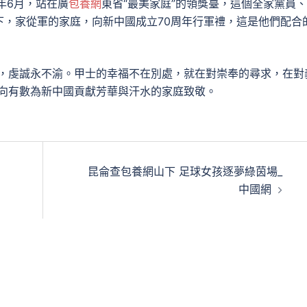
年6月，站在廣
包養網
東省“最美家庭”的領獎臺，這個全家黨員
下，家從軍的家庭，向新中國成立70周年行軍禮，這是他們配合
依，虔誠永不渝。甲士的幸福不在別處，就在對崇奉的尋求，在對
向有數為新中國貢獻芳華與汗水的家庭致敬。
昆侖查包養網山下 足球女孩逐夢綠茵場_
中國網