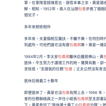
軍。在軍隊里錘煉意志、晉陞本事之余，黃星還收
解、相知，1952年，兩人在汕頭
包養
步進了婚姻
個兒子。
多年來相依相伴
多年來，夫妻倆相互攙扶，不離不棄。在特別時代
到處所。可他們誰也沒有廢
包養網
棄。黃星一邊
1984年2月，李太安
包養網
離休后遷居佛山，黃
退休。平生努力于護理工作的她，獲獎有數，卻
求就是，“支撐我的任務”
包養
；丈夫公然沒有食
退休后做義工十數年
即便退休了，黃星也沒
包養
有閑上去。1998 
會的任務聯絡員之一并任小組長
包養網
至支部書記
下，黃星參加了“退休護士義工小
包養網
分隊”。