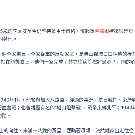
5歲的李太安至今仍堅持著甲士風格，敬起軍
包養網
禮來很是尺
同著他。
一個全家黨員、全家從軍的反動家庭，是佛山禪城口口相傳的模
，站在頒獎臺上，他們一家完成了共它往病院檢討過嗎？」同的
1940年1月，他餐與加入八路軍，經過的事況了抗日戰鬥、束縛
血奮戰；也曾親歷有名的“塔山阻擊戰”、戰爭束縛北平；1949
功勛。
對甲士的向往，未滿十八歲的黃星，便瞞著母親，決然離家出走往從