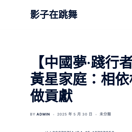
跳
至
影子在跳舞
主
要
內
容
【中國夢·踐行
黃星家庭：相依
做貢獻
BY
ADMIN
2025 年 5 月 30 日
未分類