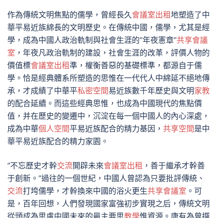
作為傳統文明焦點的儒學，曾經長久
會議室出租
地塑造了中
華平易近族綿長的文明歷史。在傳統中國，儒學，尤其是經
學，成為中國人政治軌制與社會生涯的“年夜憲章”
共享會議
室
，年夜凡政治軌制的建設，社會生涯的改革，評價人物的
價值標
會議室出租
準，權衡善惡的基礎標準，都源自于儒
學。恰是經典體系所塑造的思惟在一代代人中綿延不絕地傳
承，才成績了中華平
私密空間
易近族數千年歷史與文明
家教
的配合延續。而這些經典思惟，也成為中國現代的焦點價
值，并在歷史的變遷中，沉淀在每一個中國人的內心深處，
成為中華
個人空間
平易近族配合的精力基因，
共享空間
是中
華平易近族配合的精力家園。
“不忘歷史才幹
交流
開辟未來
會議室出租
，善于繼承才幹善
于創新。”過往的一個世紀，中國人曾認為只要批評傳統、
交流
打垮儒學，才幹換來中國的浴火更生
共享會議室
。可
是，百年回想，人們發現國家富強初步實現之后，傳統文明
從頭成為思慮中國未來的最主要思
教學
惟資源。康有為曾撰