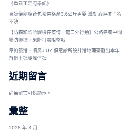
《重建正定府學記》
袁詠儀剖腹台包養價格產3.6公斤男嬰 激動落淚孩子名
不決
【防森和診所體檢控疫情，龍口外行動】公路建養中間
聯防聯控，果斷打贏阻擊戰
韋帕襲港，噴鼻JIUYI俱意診所設計港地理臺發出本年
首個十號颶風信號
近期留言
尚無留言可供顯示。
彙整
2026 年 8 月