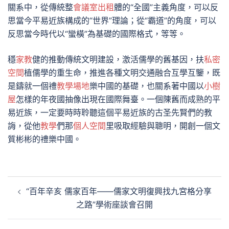
關系中，從傳統整
會議室出租
體的“全國”主義角度，可以反
思當今平易近族構成的“世界”理論；從“霸道”的角度，可以
反思當今時代以“蠻橫”為基礎的國際格式，等等。
穩
家教
健的推動傳統文明建設，激活儒學的舊基因，扶
私密
空間
植儒學的重生命，推進各種文明交通融合互學互鑒，既
是鑄就一個禮
教學場地
樂中國的基礎，也關系著中國以
小樹
屋
怎樣的年夜國抽像出現在國際舞臺。一個陳舊而成熟的平
易近族，一定要時時聆聽這個平易近族的古圣先賢們的教
誨，從他
教學
們那
個人空間
里吸取經驗與聰明，開創一個文
質彬彬的禮樂中國。
文
“百年辛亥 儒家百年——儒家文明復興找九宮格分享
章
之路”學術座談會召開
導
覽