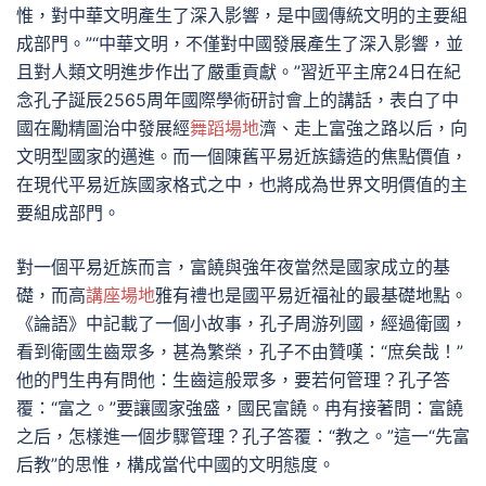
惟，對中華文明產生了深入影響，是中國傳統文明的主要組
成部門。”“中華文明，不僅對中國發展產生了深入影響，並
且對人類文明進步作出了嚴重貢獻。”習近平主席24日在紀
念孔子誕辰2565周年國際學術研討會上的講話，表白了中
國在勵精圖治中發展經
舞蹈場地
濟、走上富強之路以后，向
文明型國家的邁進。而一個陳舊平易近族鑄造的焦點價值，
在現代平易近族國家格式之中，也將成為世界文明價值的主
要組成部門。
對一個平易近族而言，富饒與強年夜當然是國家成立的基
礎，而高
講座場地
雅有禮也是國平易近福祉的最基礎地點。
《論語》中記載了一個小故事，孔子周游列國，經過衛國，
看到衛國生齒眾多，甚為繁榮，孔子不由贊嘆：“庶矣哉！”
他的門生冉有問他：生齒這般眾多，要若何管理？孔子答
覆：“富之。”要讓國家強盛，國民富饒。冉有接著問：富饒
之后，怎樣進一個步驟管理？孔子答覆：“教之。”這一“先富
后教”的思惟，構成當代中國的文明態度。