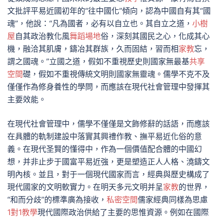
文批評平易近國初年的“往中國化”傾向，認為中國自有其“國
魂”，他說：“凡為國者，必有以自立也。其自立之道，
小樹
屋
自其政治教化風
舞蹈場地
俗，深刻其國民之心，化成其心
機，融洽其肌膚，鑄冶其群族，久而固結，習而相
家教
忘，
謂之國魂。”立國之道，假如不重視歷史則國家無最基
共享
空間
礎，假如不重視傳統文明則國家無靈魂。儒學不克不及
僅僅作為修身養性的學問，而應該在現代社會管理中發揮其
主要效能。
在現代社會管理中，儒學不僅僅是文飾修辭的話語，而應該
在具體的軌制建設中落實其興禮作教、撫平易近化俗的意
義。在現代圣賢的懂得中，作為一個價值配合體的中國幻
想，并非止步于國富平易近強，更是塑造正人人格、澆鑄文
明內核。並且，對于一個現代國家而言，經典與歷史構成了
現代國家的文明軟實力。在明天多元文明并呈
家教
的世界，
“和而分歧”的標準廣為接收，
私密空間
儒家經典同樣為思慮
1對1教學
現代國際政治供給了主要的思惟資源。例如在國際