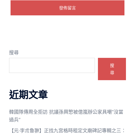
搜尋
搜
尋
近期文章
韓國隊傳周全拒訪 抗議孫興慜被億嵐辦公家具嘲“沒當
過兵”
【元·孛朮魯翀】正找九宮格時租定文廟碑記專輯之三：