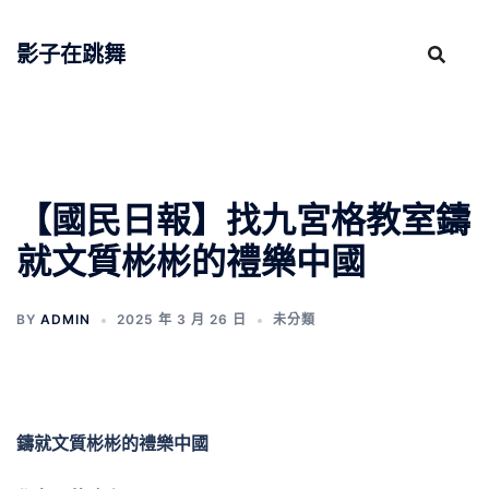
跳
至
影子在跳舞
主
要
內
容
【國民日報】找九宮格教室鑄
就文質彬彬的禮樂中國
BY
ADMIN
2025 年 3 月 26 日
未分類
鑄就文質彬彬的禮樂中國