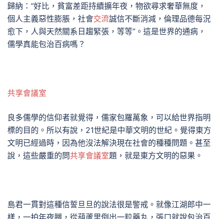
歸納：“好比，貧富差距持續擴年夜，物欲尋求奢華無度，
個人主義惡性膨脹，社會
交流
誠信不斷消減，倫理品德每況
愈下，人與天然關系日趨緊張，等等”。這是世界的通病，
儒學真能包治百病嗎？
共享會議室
良多儒學的信仰者就覺得，儒家包羅萬象，可以給世界指明
標的目的。所以有說，21世紀是中華文明的世紀。覺得東方
文明已經過時，因為他沒法解決現在社會的種種問題。甚至
說，這些嚴重的問
共享會議室
題，就是東方文明的惡果。
島君一貫對這種信誓旦旦的說法很是警戒。就像江湖郎中一
樣，一拍年夜腿，從葫蘆里倒出一粒藥丸，張口就說包治百