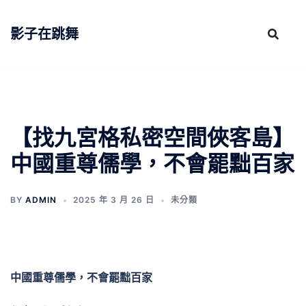
跳
至
影子在跳舞
主
要
內
容
【找九宮格私密空間俠客島】
中國重尊儒學，不會罷黜百家
BY
ADMIN
2025 年 3 月 26 日
未分類
中國重尊儒學，不會罷黜百家