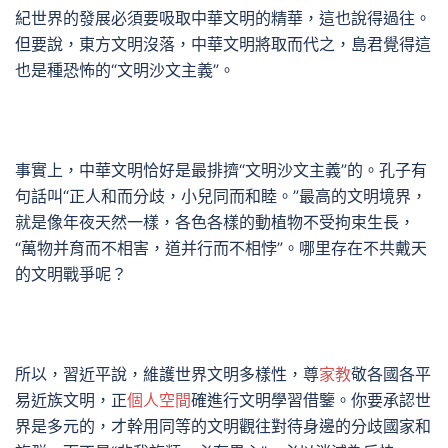
紀世界的發展必須要吸取中華文明的精華，這也說得過往。
但要說，東方文明沒落，中華文明將取而代之，島君覺得這
也是種恐怖的“文明沙文主義”。
事實上，中華文明恰好是最排擠“文明沙文主義”的。孔子有
句話叫“正人和而分歧，小兒同而和睦。”最高的文明境界，
就是像年夜天然一樣，各色各樣的動植物不受拘束生長，
“萬物并育而不相害，道并行而不相悖”。哪里存在不共戴天
的文明戰爭呢？
所以，習近平說，維護世界文明多樣性，尊
家教
敬各國各平
易近族文明，正
個人空間
確進行文明學習借鑒。你要承認世
界是多元的，才幹用同等的文明觀往對待身邊的分歧國家和