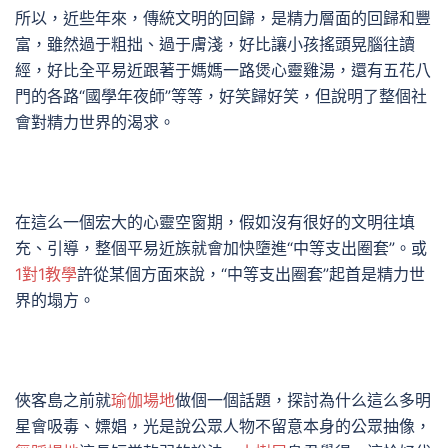
所以，近些年來，傳統文明的回歸，是精力層面的回歸和豐
富，雖然過于粗拙、過于膚淺，好比讓小孩搖頭晃腦往讀
經，好比全平易近跟著于媽媽一路煲心靈雞湯，還有五花八
門的各路“國學年夜師”等等，好笑歸好笑，但說明了整個社
會對精力世界的渴求。
在這么一個宏大的心靈空窗期，假如沒有很好的文明往填
充、引導，整個平易近族就會加快墮進“中等支出圈套”。或
1對1教學
許從某個方面來說，“中等支出圈套”起首是精力世
界的塌方。
俠客島之前就
瑜伽場地
做個一個話題，探討為什么這么多明
星會吸毒、嫖娼，光是說公眾人物不留意本身的公眾抽像，