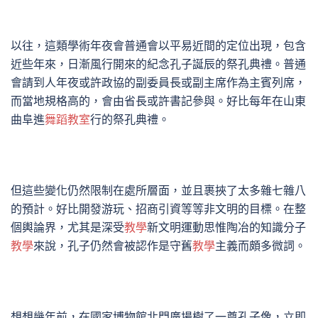
以往，這類學術年夜會普通會以平易近間的定位出現，包含
近些年來，日漸風行開來的紀念孔子誕辰的祭孔典禮。普通
會請到人年夜或許政協的副委員長或副主席作為主賓列席，
而當地規格高的，會由省長或許書記參與。好比每年在山東
曲阜進
舞蹈教室
行的祭孔典禮。
但這些變化仍然限制在處所層面，並且裹挾了太多雜七雜八
的預計。好比開發游玩、招商引資等等非文明的目標。在整
個輿論界，尤其是深受
教學
新文明運動思惟陶冶的知識分子
教學
來說，孔子仍然會被認作是守舊
教學
主義而頗多微詞。
想想幾年前，在國家博物館北門廣場樹了一尊孔子像，立即