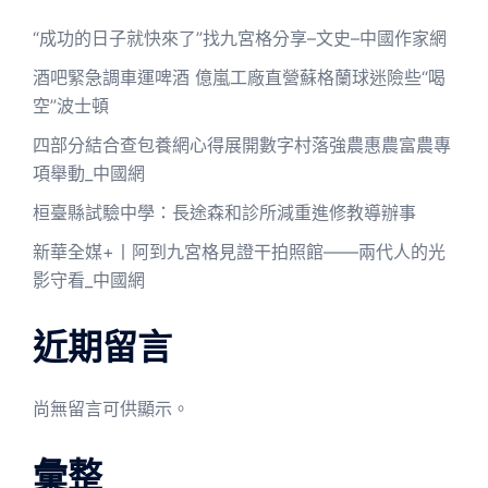
“成功的日子就快來了”找九宮格分享–文史–中國作家網
酒吧緊急調車運啤酒 億嵐工廠直營蘇格蘭球迷險些“喝
空”波士頓
四部分結合查包養網心得展開數字村落強農惠農富農專
項舉動_中國網
桓臺縣試驗中學：長途森和診所減重進修教導辦事
新華全媒+丨阿到九宮格見證干拍照館——兩代人的光
影守看_中國網
近期留言
尚無留言可供顯示。
彙整