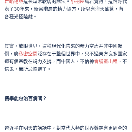
舞蹈場地
這長短常軟弱的說法。
小樹屋
島君覺得，這恰好代
表了30年來，新富階層的精力塌方，所以有海天盛筵，有
各種光怪陸離。
其實，放眼世界，這種現代化帶來的精力空虛并非中國獨
例，廣
私密空間
泛存在于整個世界中，只不過東方良多國家
還有個宗教在竭力支撐，而中國人，不信神
會議室出租
、不
信鬼，無所忌憚罷了。
儒學能包治百病嗎？
習近平在明天的講話中，對當代人類的世界難題有更周全的