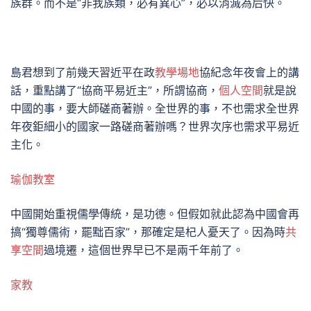
族群。而不是“非我族類，必有異心”，必以消滅為后快。
島君想到了前幾天習近平在政
教學場地
協紀念年夜會上的講
話，重點講了“協商平易近主”，所謂協商，
個人空間
就是說
中國的事，要大師磋商著辦。全世界的事，不也需求全世界
年夜鉅細小的國家一路磋商著辦嗎？世界次序也需求平易近
主化。
瑜伽教室
中國開始重視儒學傳統，是功德。但假如就此認為中國會再
搞“獨尊儒術，罷黜百家”，那確定是杞人憂天了。因為時
共
享空間
過境遷，這個世界早已不是兩千年前了。
家教