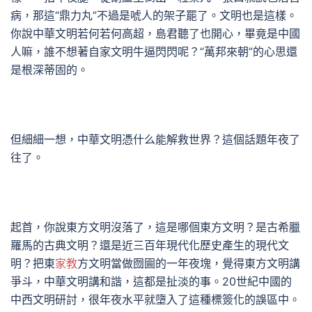
病，那這“鼎力丸”不過是唬人的架子罷了。文明也是這樣。
你說中華文明若何若何高超，島君聽了也開心，畢竟是中國
人嘛，誰不想著自家文明牛逼閃閃呢？“萬邦來朝”的心思還
是根深蒂固的。
但細細一想，中華文明憑什么能解救世界？這個話題年夜了
往了。
起首，你說東方文明沒落了，這是哪個東方文明？是古希臘
羅馬的古典文明？還是近三百年現代化歷史產生的現代文
明？把東
家教
方文明當做囫圇的一年夜塊，覺得東方文明講
爭斗，中華文明講和諧，這都是扯淡的事。20世紀中國的
中西文明研討，很年夜水平就墮入了這種標簽化的誤區中。