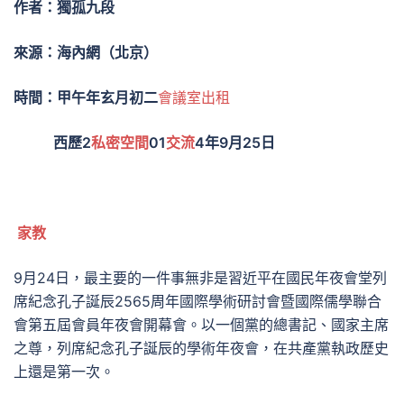
作者：獨孤九段
來源：海內網（北京）
時間：甲午年玄月初二
會議室出租
西歷2
私密空間
01
交流
4年9月25日
家教
9月24日，最主要的一件事無非是習近平在國民年夜會堂列
席紀念孔子誕辰2565周年國際學術研討會暨國際儒學聯合
會第五屆會員年夜會開幕會。以一個黨的總書記、國家主席
之尊，列席紀念孔子誕辰的學術年夜會，在共產黨執政歷史
上還是第一次。