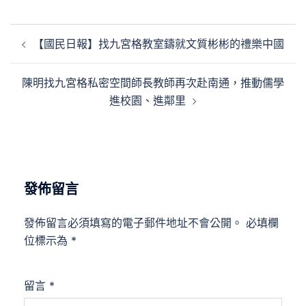
文
【國民日報】找九宮格教室鑄就文質彬彬的禮樂中國
章
導
陳明找九宮格私密空間師長教師再次赴南通，推動儒學
覽
進校園、進鄰里
發佈留言
發佈留言必須填寫的電子郵件地址不會公開。
必填欄
位標示為
*
留言
*