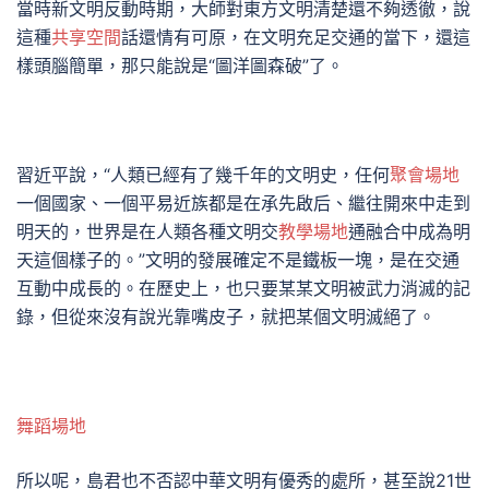
當時新文明反動時期，大師對東方文明清楚還不夠透徹，說
這種
共享空間
話還情有可原，在文明充足交通的當下，還這
樣頭腦簡單，那只能說是“圖洋圖森破”了。
習近平說，“人類已經有了幾千年的文明史，任何
聚會場地
一個國家、一個平易近族都是在承先啟后、繼往開來中走到
明天的，世界是在人類各種文明交
教學場地
通融合中成為明
天這個樣子的。”文明的發展確定不是鐵板一塊，是在交通
互動中成長的。在歷史上，也只要某某文明被武力消滅的記
錄，但從來沒有說光靠嘴皮子，就把某個文明滅絕了。
舞蹈場地
所以呢，島君也不否認中華文明有優秀的處所，甚至說21世