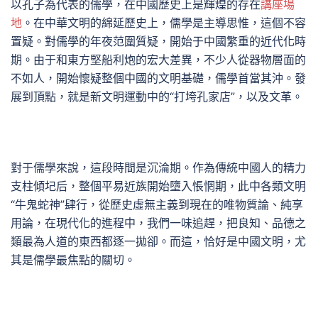
以孔子為代表的儒學，在中國歷史上是輝煌的存在
講座場
地
。在中華文明的綿延歷史上，儒學是主導思惟，這個不容
置疑。對儒學的年夜范圍質疑，開始于中國繁重的近代化時
期。由于和東方堅船利炮的宏大差異，不少人從器物層面的
不如人，開始懷疑整個中國的文明基礎，儒學首當其沖。發
展到頂點，就是新文明運動中的“打垮孔家店”，以及文革。
對于儒學來說，這段時間是沉淪期。作為傳統中國人的精力
支柱傾圮后，整個平易近族開始墮入悵惘期，此中各類文明
“牛鬼蛇神”肆行，從歷史虛無主義到現在的唯物質論、純享
用論，在現代化的進程中，我們一味追趕，把良知、品德之
類最為人道的東西都逐一拋卻。而這，恰好是中國文明，尤
其是儒學最焦點的關切。