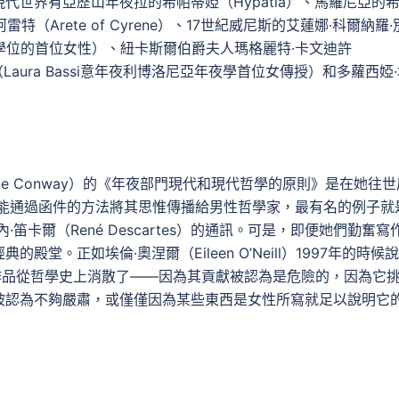
世界有亞歷山年夜拉的希帕蒂婭（Hypatia）、馬羅尼亞的
內的阿雷特（Arete of Cyrene）、17世紀威尼斯的艾蓮娜·科爾納羅·
獲得年夜學學位的首位女性）、紐卡斯爾伯爵夫人瑪格麗特·卡文迪許
·巴斯（Laura Bassi意年夜利博洛尼亞年夜學首位女傳授）和多蘿西婭
nne Conway）的《年夜部門現代和現代哲學的原則》是在她往世
能通過函件的方法將其思惟傳播給男性哲學家，最有名的例子就
內·笛卡爾（René Descartes）的通訊。可是，即便她們勤奮寫
。正如埃倫·奧涅爾（Eileen O’Neill）1997年的時候
作品從哲學史上消散了——因為其貢獻被認為是危險的，因為它
被認為不夠嚴肅，或僅僅因為某些東西是女性所寫就足以說明它