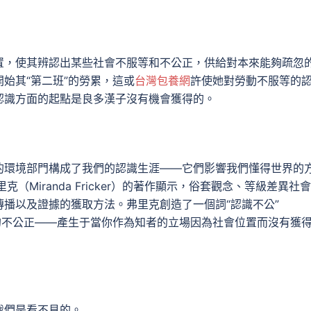
置，使其辨認出某些社會不服等和不公正，供給對本來能夠疏忽
始其“第二班”的勞累，這或
台灣包養網
許使她對勞動不服等的
認識方面的起點是良多漢子沒有機會獲得的。
的環境部門構成了我們的認識生涯——它們影響我們懂得世界的
Miranda Fricker）的著作顯示，俗套觀念、等級差異社
播以及證據的獲取方法。弗里克創造了一個詞“認識不公”
少被嚴肅對待的不公正——產生于當你作為知者的立場因為社會位置而沒有獲
我們是看不見的。