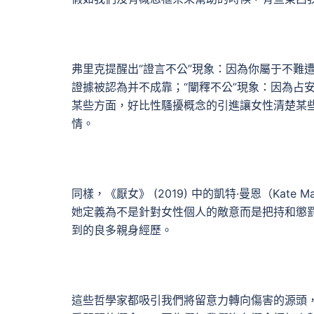
弗里克提醒出“證言不公”現象：因為你屬于不難
證據被認為并不成靠；“闡釋不公”現象：因為占
某些方面，好比性騷擾概念的引進讓女性清楚某
情。
同樣，《厭女》 (2019) 中的凱特·曼恩（Ka
她定義為不是針對女性個人的敵意而是把持和懲
到的良多親身經歷。
這些哲學家都吸引我們將留意力轉向傷害的源頭