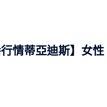
養行情蒂亞迪斯】女性