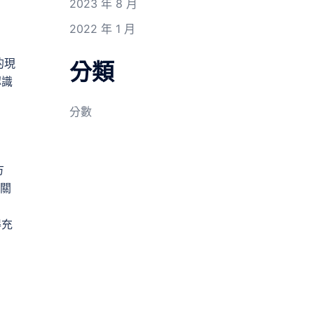
2023 年 8 月
2022 年 1 月
的現
分類
認識
分數
方
會關
得充