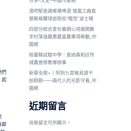
分享–文史–中國作家網
酒吧緊急調車運啤酒 億嵐工廠直
營蘇格蘭球迷險些“喝空”波士頓
四部分結合查包養網心得展開數
字村落強農惠農富農專項舉動_中
國網
桓臺縣試驗中學：長途森和診所
減重進修教導辦事
她們
新華全媒+丨阿到九宮格見證干
，起
拍照館——兩代人的光影守看_中
國網
近期留言
對
尚無留言可供顯示。
貢獻