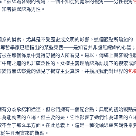
統上被認為客觀的視角，一個不知從何處來的視角——男性視角
，知者被默認為男性。
關系的摸索，尤其是不受歷史或文明的影響。這個觀點所疏忽的
ng）等哲學家已經指出的某些東西——是知者并非虛無縹緲的心智
有被在那個佈景中覺得舒暢的人所看見。是以，傳統上與客觀性
非中庸之道的也非廣泛性的。女權主義理論認為語境下的摸索或
經變得無法察覺的偏見了揭穿主要真諦，并擴展我們對世界的
包
擁有分歧承諾和途徑，但它們擁有一個配合點：典範的初始觀點
作為能動者的立場。但主要的是，它也影響了她們作為知者的立
索不至于那么單方面。在此意義上，這是一種從頭思慮客觀性畢
成從生涯現實來的觀點。