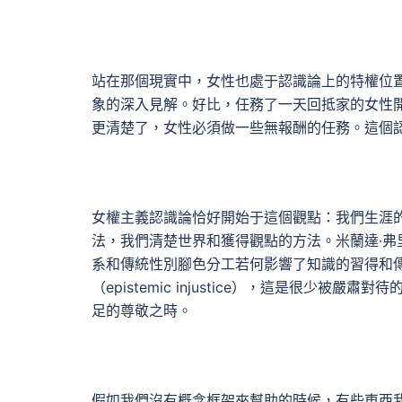
站在那個現實中，女性也處于認識論上的特權位
象的深入見解。好比，任務了一天回抵家的女性開
更清楚了，女性必須做一些無報酬的任務。這個
女權主義認識論恰好開始于這個觀點：我們生涯
法，我們清楚世界和獲得觀點的方法。米蘭達·弗里克（
系和傳統性別腳色分工若何影響了知識的習得和傳
（epistemic injustice），這是很
足的尊敬之時。
假如我們沒有概念框架來幫助的時候，有些東西