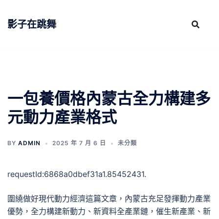
跳
至
影子在跳舞
主
要
內
容
一包養價格內蒙古全力構建多
元動力產業格式
BY
ADMIN
2025 年 7 月 6 日
未分類
requestId:6868a0dbef31a1.85452431.
圍繞做好現代動力經濟這篇文章，內蒙古充足發揮動力產業
優勢，全力構建新動力、新資料全產業鏈，催生新產業、新