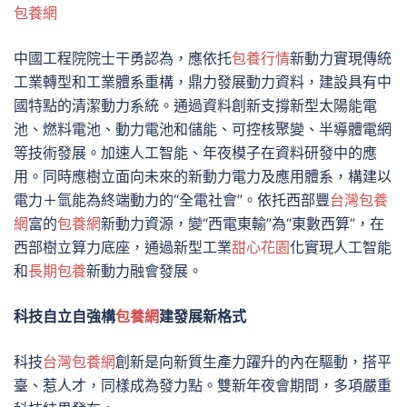
包養網
中國工程院院士干勇認為，應依托
包養行情
新動力實現傳統
工業轉型和工業體系重構，鼎力發展動力資料，建設具有中
國特點的清潔動力系統。通過資料創新支撐新型太陽能電
池、燃料電池、動力電池和儲能、可控核聚變、半導體電網
等技術發展。加速人工智能、年夜模子在資料研發中的應
用。同時應樹立面向未來的新動力電力及應用體系，構建以
電力＋氫能為終端動力的“全電社會”。依托西部豐
台灣包養
網
富的
包養網
新動力資源，變“西電東輸”為“東數西算”，在
西部樹立算力底座，通過新型工業
甜心花園
化實現人工智能
和
長期包養
新動力融會發展。
科技自立自強構
包養網
建發展新格式
科技
台灣包養網
創新是向新質生產力躍升的內在驅動，搭平
臺、惹人才，同樣成為發力點。雙新年夜會期間，多項嚴重