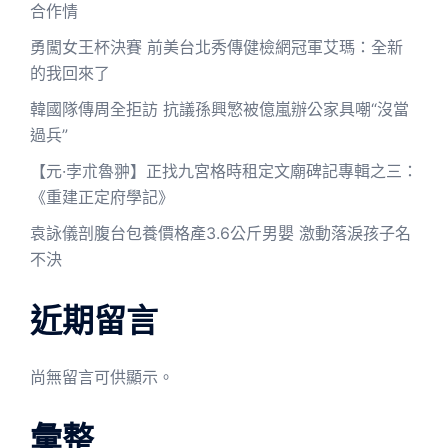
合作情
勇闖女王杯決賽 前美台北秀傳健檢網冠軍艾瑪：全新
的我回來了
韓國隊傳周全拒訪 抗議孫興慜被億嵐辦公家具嘲“沒當
過兵”
【元·孛朮魯翀】正找九宮格時租定文廟碑記專輯之三：
《重建正定府學記》
袁詠儀剖腹台包養價格產3.6公斤男嬰 激動落淚孩子名
不決
近期留言
尚無留言可供顯示。
彙整