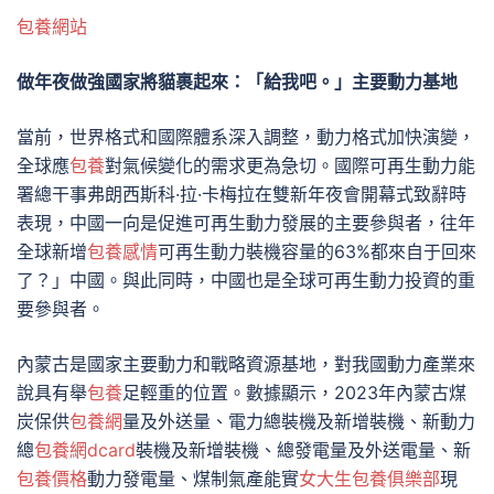
包養網站
做年夜做強國家將貓裹起來：「給我吧。」主要動力基地
當前，世界格式和國際體系深入調整，動力格式加快演變，
全球應
包養
對氣候變化的需求更為急切。國際可再生動力能
署總干事弗朗西斯科·拉·卡梅拉在雙新年夜會開幕式致辭時
表現，中國一向是促進可再生動力發展的主要參與者，往年
全球新增
包養感情
可再生動力裝機容量的63%都來自于回來
了？」中國。與此同時，中國也是全球可再生動力投資的重
要參與者。
內蒙古是國家主要動力和戰略資源基地，對我國動力產業來
說具有舉
包養
足輕重的位置。數據顯示，2023年內蒙古煤
炭保供
包養網
量及外送量、電力總裝機及新增裝機、新動力
總
包養網dcard
裝機及新增裝機、總發電量及外送電量、新
包養價格
動力發電量、煤制氣產能實
女大生包養俱樂部
現