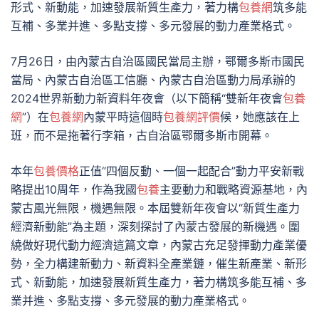
形式、新動能，加速發展新質生產力，著力構
包養網
筑多能
互補、多業并進、多點支撐、多元發展的動力產業格式。
7月26日，由內蒙古自治區國民當局主辦，鄂爾多斯市國民
當局、內蒙古自治區工信廳、內蒙古自治區動力局承辦的
2024世界新動力新資料年夜會（以下簡稱“雙新年夜會
包養
網
”）在
包養網
內蒙平時這個時
包養網評價
候，她應該在上
班，而不是拖著行李箱，古自治區鄂爾多斯市開幕。
本年
包養價格
正值“四個反動、一個一起配合”動力平安新戰
略提出10周年，作為我國
包養
主要動力和戰略資源基地，內
蒙古風光無限，機遇無限。本屆雙新年夜會以“新質生產力
經濟新動能”為主題，深刻探討了內蒙古發展的新機遇。圍
繞做好現代動力經濟這篇文章，內蒙古充足發揮動力產業優
勢，全力構建新動力、新資料全產業鏈，催生新產業、新形
式、新動能，加速發展新質生產力，著力構筑多能互補、多
業并進、多點支撐、多元發展的動力產業格式。