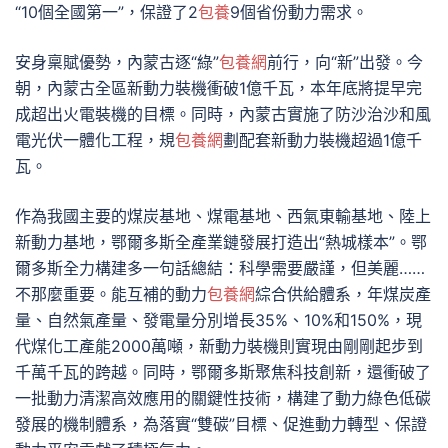
“10個全國第一”，保證了2
包養
9個省份動力需求。
安身稟賦優勢，內蒙古逐“綠”
包養網
前行，向“新”出發。今
朝，內蒙古全區新動力裝機衝破1億千瓦，本年底將提早完
成超出火電裝機的目標。同時，內蒙古實施了防沙治沙和風
電光伏一體化工程，規
包養網
劃配套新動力裝機超過1億千
瓦。
作為我國主要的煤炭基地、煤電基地、西氣東輸基地、陸上
新動力基地，鄂爾多斯全產業鏈發展打造出“熱城樣本”。鄂
爾多斯全力構建多一句話總結：科學需要嚴謹，但美麗……
不那麼重要。能互補的動力
包養網
綜合供給體系，年煤炭產
量、自然氣產量、發電量分別增長35%、10%和150%，現
代煤化工產能2000萬噸，新動力裝機則實現由剛剛起步到
千萬千瓦的跨越。同時，鄂爾多斯聚焦科技創新，還衝破了
一批動力清潔高效應用的關鍵性技術，構建了動力綠色低碳
發展的機制體系，為落實“雙碳”目標、促進動力轉型、保證